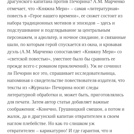
драгунского капитана против Печорина? А.М. Марченко
отмечает, что «Княжна Мери» – самая «литературная»
повесть в «Герое нашего времени», ее сюжет состоит из
набора традиционных мотивов и эпизодов – здесь и
подслушивание и подглядывание за центральным
персонажем, и адюльтер, и ночное свидание, и связанные
шали, по которым герой спускается из окна, и кровавая
дуэль (А.М. Марченко сопоставляет «Княжну Мери» со
«светской повестью», уместнее было бы сравнить ее
прежде всего с романом приключений). Уж не сочинил
ли Печорин все это, спрашивает исследовательница,
напоминая о свидетельстве повествователя-издателя, что
тексты из «Журнала» Печорина носят следы
литературной обработки и, может быть, приготовлялись
для печати. Затем автор статьи добавляет важные
соображения: «Конечно, Грушницкий смешон, а потом и
жалок, да и драгунский капитан отвратителен в своем
наглом плебействе. Но как-то слишком уж
отвратителен – карикатурно! И где гарантия, что и