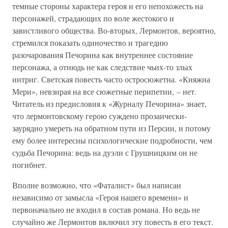
темные стороны характера героя и его непохожесть на
персонажей, страдающих по воле жестокого и
завистливого общества. Во-вторых, Лермонтов, вероятно,
стремился показать одиночество и трагедию
разочарования Печорина как внутреннее состояние
персонажа, а отнюдь не как следствие чьих-то злых
интриг. Светская повесть часто остросюжетна. «Княжна
Мери», невзирая на все сюжетные перипетии, – нет.
Читатель из предисловия к «Журналу Печорина» знает,
что лермонтовскому герою суждено прозаически-
заурядно умереть на обратном пути из Персии, и потому
ему более интересны психологические подробности, чем
судьба Печорина: ведь на дуэли с Грушницким он не
погибнет.
Вполне возможно, что «Фаталист» был написан
независимо от замысла «Героя нашего времени» и
первоначально не входил в состав романа. Но ведь не
случайно же Лермонтов включил эту повесть в его текст.