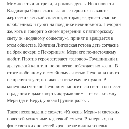
Мими» есть и интриги, и роковая дуэль. Но в повести
Владимира Одоевского главные герои оказываются
жертвами светской сплетни, которая разрушает счастье
влюбленных и губит на поединке невиновного. Печорин
же, хоть и говорит о своем презрении к пятигорскому
свету (к «водяному обществу»), принят и вращается в
этом обществе. Княгиня Лиговская готова дать согласие
на брак дочери с Печориным, Мери его по-настоящему
любит. Против героя затевают «заговор» Грушницкий и
драгунский капитан, но он легко побеждает их козни. В
итоге любовному и семейному счастью Печорина ничто
не препятствует; но такое счастье ему не нужно. В
конечном счете не Печорину наносит зло свет, а он несет
страдания и даже смерть окружающим – терзая княжну
Мери (да и Веру), убивая Грушницкого…
Такое несовпадение сюжета «Княжны Мери» и светских
повестей может иметь двоякий смысл. Во-первых, на
фоне светских повестей ярче, резче видны теневые,