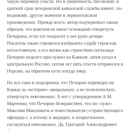
такую перемену участи. Но и уверенность Лиговской, и
краткий срок печоринской кавказской службы имеют, по-
видимому, другое значение в лермонтовском
произведении. Прежде всего, автор подчеркивал таким
образом, что княгиня не имеет оснований отвергнуть
Печорина, если тот попросит у нее руки дочери.
Писатель также стремился изобразить судьбу героя как
непостоянную, а его жизнь как странствия скитальца:
Печорин недолго прослужил на Кавказе, затем уехал в
центральную Россию, потом лет пять спустя отправился в
Персию, на обратном пути откуда умер.
Но все-таки и подозрения, что Печорин переведен на
Кавказ за «историю» аморальную, а не политическую,
отвергнуть невозможно. А вот с утверждением А.М.
Марченко, что Печорин безнравствен, что он «хуже»
Максима Максимыча и повествователя («странствующего
офицера»), а потому и зауряден, и неоригинален,
согласиться невозможно. Да, Григорий Александрович