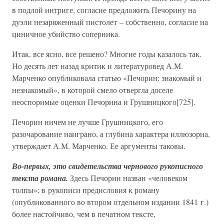
в подлой интриге, согласие предложить Печорину на
дуэли незаряженный пистолет – собственно, согласие на
циничное убийство соперника.
Итак, все ясно, все решено? Многие годы казалось так.
Но десять лет назад критик и литературовед А.М.
Марченко опубликовала статью «Печорин: знакомый и
незнакомый», в которой смело отвергла доселе
неоспоримые оценки Печорина и Грушницкого[725].
Печорин ничем не лучше Грушницкого, его
разочарование наиграно, а глубина характера иллюзорна,
утверждает А.М. Марченко. Ее аргументы таковы.
Во-первых, это свидетельства чернового рукописного
текста романа.
Здесь Печорин назван «человеком
толпы»; в рукописи предисловия к роману
(опубликованного во втором отдельном издании 1841 г.)
более настойчиво, чем в печатном тексте,