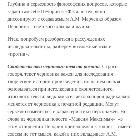
Глубина и серьезность философских вопросов, которые
задает сам себе Печорин в «Фаталисте», явно
диссонируют с создаваемым А.М. Марченко образом
Печорина – светского хлыща и жуира.
Итак, попробуем разобраться в рассуждениях
исследовательницы, разберем возможные «за» и
«против».
Свидетельства чернового текста романа.
Строго
говоря, текст черновика важен для исследования
творческой истории произведения, но на нем нельзя
основываться при истолковании окончательного,
итогового текста: ведь замысел автора порой радикально
меняется от черновика к печатной редакции. Могут
серьезно измениться и характеристики персонажей. Но
слова из черновика повести «Максим Максимыч»: «в
этом отношении Печорин принадлежал к толпе» – имеют
совсем не тот смысл, какой в них вкладывает А.М.