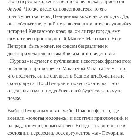
этого персонажа, «естественного человека», просто он
другой
. Что же касается повествователя, то его
преимущества перед Печориным вовсе не очевидны. Да,
он любопытствующий путешественник, интересующийся
историей Кавказского края; да, он литератор; да, ему
симпатичен простодушный Максим Максимыч. Но и
Печорин, быть может, не совсем безразличен к
достопримечательностям Кавказа; и он ведет свой
«Журнал» и думает о публикации некоторых фрагментов;
он холоден при встрече с Максимом Максимычем – но
что поделать, он не ощущает в бедном штабс-капитане
своего друга. Но «Печорин и повествователь» – это
отдельная тема, и подробнее о ней будет сказано чуть
позже.
Выбор Печориным для службы Правого фланга, где
воевали «золотая молодежь» и искатели приключений и
наград, конечно, знаменателен. Но одна эта деталь не в
состоянии перевесить всех аргументов «за» Печорина.