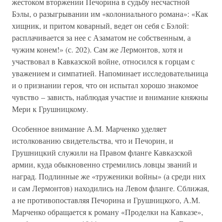
жестоком вторжении Печорина в судьбу несчастной
Бэлы, о разыгрывании им «колониального романа»: «Как
хищник, и притом коварный, ведет он себя с Бэлой:
расплачивается за нее с Азаматом не собственным, а
чужим конем!» (с. 202). Сам же Лермонтов, хотя и
участвовал в Кавказской войне, относился к горцам с
уважением и симпатией. Напоминает исследовательница
и о признании героя, что он испытал хорошо знакомое
чувство – зависть, наблюдая участие и внимание княжны
Мери к Грушницкому.
Особенное внимание А.М. Марченко уделяет
истолкованию свидетельства, что и Печорин, и
Грушницкий служили на Правом фланге Кавказской
армии, куда обыкновенно стремились ловцы званий и
наград. Подлинные же «труженики войны» (а среди них
и сам Лермонтов) находились на Левом фланге. Сближая,
а не противопоставляя Печорина и Грушницкого, А.М.
Марченко обращается к роману «Проделки на Кавказе»,