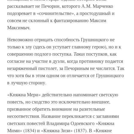
рассказывает не Печорин, которого А.М. Марченко
подозревает в «сочинительстве», а простодушный и
совсем не склонный к фантазированию Максим
Максимыч.
Невозможно отрицать способность Грушницкого не
только к злу (здесь он уступает главному герою), но и к
совершению подлого поступка.
Таких
поступков, как
согласие на участие в дуэли, когда противнику подается
незаряженный пистолет, за Печориным не числится. Так
что хотя бы в этом одном он отличается от Грушницкого
в лучшую сторону.
«Княжна Мери» действительно напоминает светскую
повесть, но сходство это исключительно внешнее,
призванное обратить внимание на разительные
несоответствия. Название перекликается с заглавиями
светских повестей Владимира Одоевского «Княжна
Мими» (1834) и «Княжна Зизи» (1837). В «Княжне