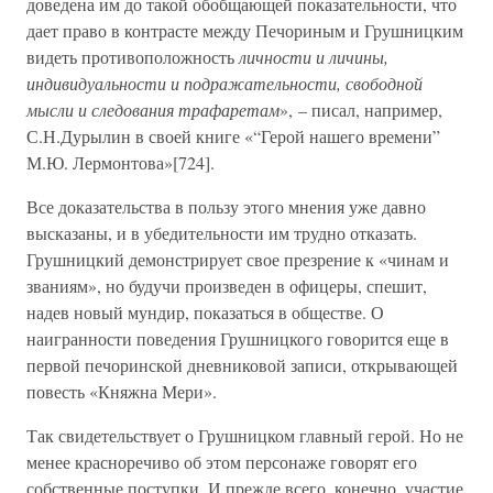
доведена им до такой обобщающей показательности, что
дает право в контрасте между Печориным и Грушницким
видеть противоположность
личности и личины,
индивидуальности и подражательности, свободной
мысли и следования трафаретам
», – писал, например,
С.Н.Дурылин в своей книге «“Герой нашего времени”
М.Ю. Лермонтова»[724].
Все доказательства в пользу этого мнения уже давно
высказаны, и в убедительности им трудно отказать.
Грушницкий демонстрирует свое презрение к «чинам и
званиям», но будучи произведен в офицеры, спешит,
надев новый мундир, показаться в обществе. О
наигранности поведения Грушницкого говорится еще в
первой печоринской дневниковой записи, открывающей
повесть «Княжна Мери».
Так свидетельствует о Грушницком главный герой. Но не
менее красноречиво об этом персонаже говорят его
собственные поступки. И прежде всего, конечно, участие