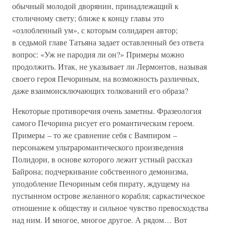
обычный молодой дворянин, принадлежащий к
столичному свету; ближе к концу главы это
«озлобленный ум», с которым солидарен автор;
в седьмой главе Татьяна задает оставленный без ответа
вопрос: «Уж не пародия ли он?» Примеры можно
продолжить. Итак, не указывает ли Лермонтов, называя
своего героя Печориным, на возможность различных,
даже взаимоисключающих толкований его образа?
Некоторые противоречия очень заметны. Фразеология
самого Печорина рисует его романтическим героем.
Примеры – то же сравнение себя с Вампиром –
персонажем ультраромантического произведения
Полидори, в основе которого лежит устный рассказ
Байрона; подчеркивание собственного демонизма,
уподобление Печориным себя пирату, ждущему на
пустынном острове желанного корабля; саркастическое
отношение к обществу и сильное чувство превосходства
над ним. И многое, многое другое. А рядом… Вот