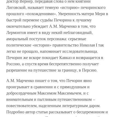
доктор Вернер, передавая слова о нем княгини
Лиговской, называет темную «историю» печоринского
прошлого «похождениями». Уверенность матери Мери в
быстрой перемене судьбы Печорина к лучшему
окончательно убеждает А.М. Марченко в том, что
Лермонтов имеет в виду некий неблаговидный,
аморальный поступок персонажа: серьезные
политические «истории» правительство Николая I так
легко не прощало, напоминает исследовательница.
Печорин же вскоре покидает Кавказ и возвращается в
Россию, а спустя время беспрепятственно получает
разрешение на путешествие за границу, в Персию.
А.М. Марченко пишет о том, что Печорин явно
проигрывает в сравнении и с прямодушным и
добросердечным Максимом Максимычем, и с
внимательным и пытливым путешественником –
повествователем, наделенным литературным даром.
Подробно автор статьи рассказывает о бесцеремонном и