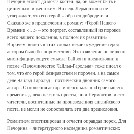
Печорин эгоист до мозга костей, да, он может быть и
циничным, и жестоким. Но ведь Лермонтов и не
утверждает, что его герой – образец добродетели.
Сказано же в предисловии к роману: «Герой Нашего
Времени <…> – это портрет, составленный из пороков
всего нашего поколения, в полном их развитии».
Впрочем, видеть в этих словах некое осуждение героя
автором было бы опрометчиво. Это заявление не лишено
мистифицирующего смысла: Байрон в предисловии к
поэме «Паломничество Чайльд-Гарольда» тоже писал о
том, что его герой безнравствен и порочен, а на самом
деле Чайльд-Гарольд – поэтический двойник самого
автора. Отношения автора и персонажа в «Герое нашего
времени» далеко не столь просты, но и Лермонтов, и его
читатели, воспитанные на произведениях английского
поэта, не могли не сопоставлять эти два предисловия.
Романтизм опоэтизировал и отчасти оправдал порок. Для
Печорина – литературного наследника романтических