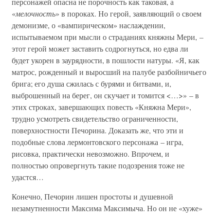
персонажей опасна не порочность как таковая, а
«
мелочность
» в пороках. Но герой, заявляющий о своем
демонизме, о «вампирическом» наслаждении,
испытываемом при мысли о страданиях княжны Мери, –
этот герой может заставить содрогнуться, но едва ли
будет укорен в заурядности, в пошлости натуры. «Я, как
матрос, рожденный и выросший на палубе разбойничьего
брига; его душа сжилась с бурями и битвами, и,
выброшенный на берег, он скучает и томится <…>» – в
этих строках, завершающих повесть «Княжна Мери»,
трудно усмотреть свидетельство ограниченности,
поверхностности Печорина. Доказать же, что эти и
подобные слова лермонтовского персонажа – игра,
рисовка, практически невозможно. Впрочем, и
полностью опровергнуть такие подозрения тоже не
удастся…
Конечно, Печорин лишен простоты и душевной
незамутненности Максима Максимыча. Но он не «хуже»