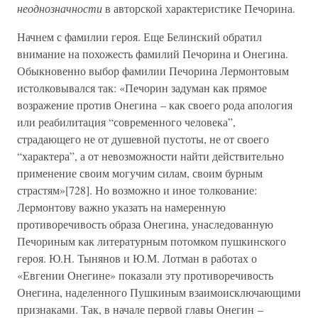
неоднозначности
в авторской характеристике Печорина.
Начнем с фамилии героя. Еще Белинский обратил
внимание на похожесть фамилий Печорина и Онегина.
Обыкновенно выбор фамилии Печорина Лермонтовым
истолковывался так: «Печорин задуман как прямое
возражение против Онегина – как своего рода апология
или реабилитация “современного человека”,
страдающего не от душевной пустоты, не от своего
“характера”, а от невозможности найти действительно
применение своим могучим силам, своим бурным
страстям»[728]. Но возможно и иное толкование:
Лермонтову важно указать на намеренную
противоречивость образа Онегина, унаследованную
Печориным как литературным потомком пушкинского
героя. Ю.Н. Тынянов и Ю.М. Лотман в работах о
«Евгении Онегине» показали эту противоречивость
Онегина, наделенного Пушкиным взаимоисключающими
признаками. Так, в начале первой главы Онегин –