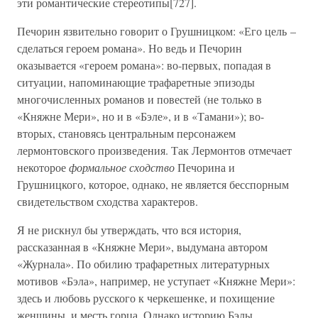
эти романтические стереотипы[727].
Печорин язвительно говорит о Грушницком: «Его цель –
сделаться героем романа». Но ведь и Печорин
оказывается «героем романа»: во-первых, попадая в
ситуации, напоминающие трафаретные эпизоды
многочисленных романов и повестей (не только в
«Княжне Мери», но и в «Бэле», и в «Тамани»); во-
вторых, становясь центральным персонажем
лермонтовского произведения. Так Лермонтов отмечает
некоторое
формальное сходство
Печорина и
Грушницкого, которое, однако, не является бесспорным
свидетельством сходства характеров.
Я не рискнул бы утверждать, что вся история,
рассказанная в «Княжне Мери», выдумана автором
«Журнала». По обилию трафаретных литературных
мотивов «Бэла», например, не уступает «Княжне Мери»:
здесь и любовь русского к черкешенке, и похищение
женщины, и месть горца. Однако историю Бэлы