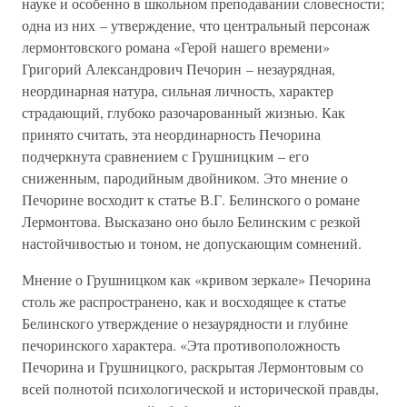
науке и особенно в школьном преподавании словесности;
одна из них – утверждение, что центральный персонаж
лермонтовского романа «Герой нашего времени»
Григорий Александрович Печорин – незаурядная,
неординарная натура, сильная личность, характер
страдающий, глубоко разочарованный жизнью. Как
принято считать, эта неординарность Печорина
подчеркнута сравнением с Грушницким – его
сниженным, пародийным двойником. Это мнение о
Печорине восходит к статье В.Г. Белинского о романе
Лермонтова. Высказано оно было Белинским с резкой
настойчивостью и тоном, не допускающим сомнений.
Мнение о Грушницком как «кривом зеркале» Печорина
столь же распространено, как и восходящее к статье
Белинского утверждение о незаурядности и глубине
печоринского характера. «Эта противоположность
Печорина и Грушницкого, раскрытая Лермонтовым со
всей полнотой психологической и исторической правды,