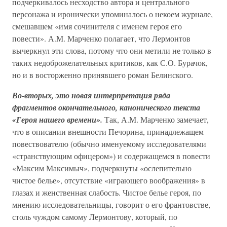
подчеркивалось несходство автора и центрального
персонажа и иронически упоминалось о некоем журнале,
смешавшем «имя сочинителя с именем героя его
повести». А.М. Марченко полагает, что Лермонтов
вычеркнул эти слова, потому что они метили не только в
таких недоброжелательных критиков, как С.О. Бурачок,
но и в восторженно принявшего роман Белинского.
Во-вторых, это новая интерпретация ряда
фрагментов окончательного, канонического текста
«Героя нашего времени».
Так, А.М. Марченко замечает,
что в описании внешности Печорина, принадлежащем
повествователю (обычно именуемому исследователями
«странствующим офицером») и содержащемся в повести
«Максим Максимыч», подчеркнуты «ослепительно
чистое белье», отсутствие «играющего воображения» в
глазах и женственная слабость. Чистое белье героя, по
мнению исследовательницы, говорит о его франтовстве,
столь чуждом самому Лермонтову, который, по