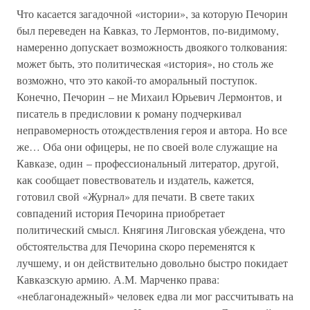
Что касается загадочной «истории», за которую Печорин
был переведен на Кавказ, то Лермонтов, по-видимому,
намеренно допускает возможность двоякого толкования:
может быть, это политическая «история», но столь же
возможно, что это какой-то аморальный поступок.
Конечно, Печорин – не Михаил Юрьевич Лермонтов, и
писатель в предисловии к роману подчеркивал
неправомерность отождествления героя и автора. Но все
же… Оба они офицеры, не по своей воле служащие на
Кавказе, один – профессиональный литератор, другой,
как сообщает повествователь и издатель, кажется,
готовил свой «Журнал» для печати. В свете таких
совпадений история Печорина приобретает
политический смысл. Княгиня Лиговская убеждена, что
обстоятельства для Печорина скоро переменятся к
лучшему, и он действительно довольно быстро покидает
Кавказскую армию. А.М. Марченко права:
«неблагонадежный» человек едва ли мог рассчитывать на