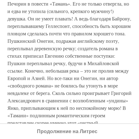
Печорин в повести «Тамань». Его не только отвергла, но
и едва не утопила (сильного, крепкого мужчину!)
девушка. Он не умеет плавать! А ведь благодаря Байрону,
переплывавшему Геллеспонт, способность быть хорошим
пловцом сделалась почти что правилом хорошего тона.
Пушкинский Онегин, подражая английскому поэту,
переплывал деревенскую речку; создатель романа в
стихах приписал Евгению собственные поступки:
Пушкин переплывал речку, будучи в Михайловской
ссылке. Конечно, небольшая река – это не пролив между
Европой и Азией. Но все-таки ни Онегин, ни автор
«свободного романа» не боялись бы утонуть в море
невдалеке от берега. Сколь сильно проигрывает Григорий
Александрович в сравнении с возлюбленным «ундины»
Янко, приплывающим к ней по неспокойному морю! В
«Тамани» подлинным романтическим героем
представлен скорее именно этот «честный
контрабандист», а не скучающий офицер,
Продолжение на Литрес
путешествующий «по казенной надобности».