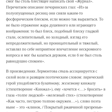
смог бы столь блестящее написать свой «Журнал».
Перечитаем описание печоринских глаз: «Из-за
полуопущенных ресниц они сияли каким-то
фосфорическим блеском, если можно так выразиться. То
не было отражение жара душевного или играющего
воображения: то был блеск, подобный блеску гладкой
стали, ослепительный, но холодный, взгляд его
непродолжительный, но проницательный и тяжелый,
оставлял по себе неприятное впечатление нескромного
вопроса и мог бы казаться дерзким, если б не был столь
равнодушно спокоен».
В произведениях Лермонтова
сталь
ассоциируется с
силой воли и разящим поэтическим словом: лирический
герой уподобляется
булатному, железному
кинжалу
(стихотворение «Кинжал»), ему «хочется <…> бросить» в
глаза «толпе людской» «железный стих» (стихотворение
«Как часто, пестрою толпою окружен…»), слово поэта
ныне – это «клинок, / Покрытый ржавчиной презренья»