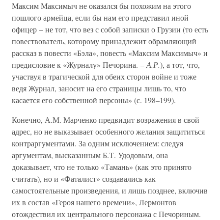
Максим Максимыч не оказался бы похожим на этого
пошлого армейца, если бы нам его представил иной
офицер – не тот, что вез с собой записки о Грузии (то есть
повествователь, которому принадлежит обрамляющий
рассказ в повести «Бэла», повесть «Максим Максимыч» и
предисловие к «Журналу» Печорина. –
А.Р.
), а тот, что,
участвуя в трагической для обеих сторон войне и тоже
ведя Журнал, заносит на его страницы лишь то, что
касается его собственной персоны» (с. 198–199).
Конечно, А.М. Марченко предвидит возражения в свой
адрес, но не выказывает особенного желания защититься
контраргументами. За одним исключением: следуя
аргументам, высказанным Б.Т. Удодовым, она
доказывает, что не только «Тамань» (как это принято
считать), но и «Фаталист» создавались как
самостоятельные произведения, и лишь позднее, включив
их в состав «Героя нашего времени», Лермонтов
отождествил их центрального персонажа с Печориным.