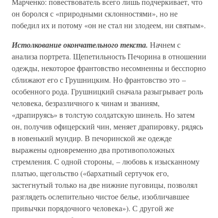
Марченко: повествователь всего лишь подчеркивает, что
он боролся с «природными склонностями», но не
победил их и потому «он не стал ни злодеем, ни святым».
Истолкование окончательного текста.
Начнем с
анализа портрета. Щепетильность Печорина в отношении
одежды, некоторое франтовство несомненны и бесспорно
сближают его с Грушницким. Но франтовство это –
особенного рода. Грушницкий сначала разыгрывает роль
человека, безразличного к чинам и званиям,
«драпируясь» в толстую солдатскую шинель. Но затем
он, получив офицерский чин, меняет драпировку, рядясь
в новенький мундир. В печоринской же одежде
выражены одновременно два противоположных
стремления. С одной стороны, – любовь к изысканному
платью, щегольство («бархатный сертучок его,
застегнутый только на две нижние пуговицы, позволял
разглядеть ослепительно чистое белье, изобличавшее
привычки порядочного человека»). С другой же