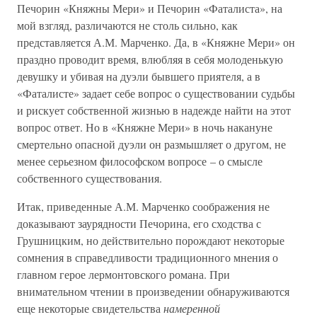
Печорин «Княжны Мери» и Печорин «Фаталиста», на
мой взгляд, различаются не столь сильно, как
представляется А.М. Марченко. Да, в «Княжне Мери» он
праздно проводит время, влюбляя в себя молоденькую
девушку и убивая на дуэли бывшего приятеля, а в
«Фаталисте» задает себе вопрос о существовании судьбы
и рискует собственной жизнью в надежде найти на этот
вопрос ответ. Но в «Княжне Мери» в ночь накануне
смертельно опасной дуэли он размышляет о другом, не
менее серьезном философском вопросе – о смысле
собственного существования.
Итак, приведенные А.М. Марченко соображения не
доказывают заурядности Печорина, его сходства с
Грушницким, но действительно порождают некоторые
сомнения в справедливости традиционного мнения о
главном герое лермонтовского романа. При
внимательном чтении в произведении обнаруживаются
еще некоторые свидетельства
намеренной