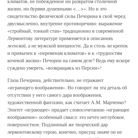
климатов, не побежденное ни развратом столичной
жизни, ни бурями душевными <…>». Но и это
свидетельство физической силы Печорина в свой черед
двусмысленно, внутренне противоречиво: выражение
«стройный, тонкий стан» традиционно в современной
Лермонтову литературе применяется в описаниях
женской
, а не мужской внешности. Да и столь ли крепок
и привычен к «переменам климатов» и к «трудностям
кочевой жизни» Печорин на самом деле? Ведь ему вскоре
суждено умереть, «возвращаясь из Персии»!
Глаза Печорина, действительно, не отражают
«играющего воображения». Но говорит ли эта деталь об
отсутствии у него самого дара воображения,
художественной фантазии, как считает А.М. Марченко?
Эпитет «играющее» придает словосочетанию «играющее
воображение» особенный смысл: это нечто неглубокое,
поверхностное. Подлинный же творческий дар
лермонтовскому герою, конечно, присущ: иначе он не