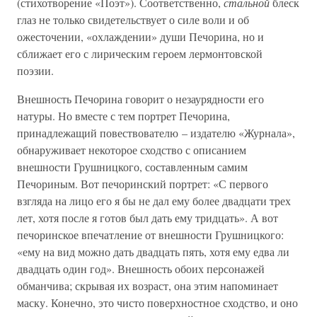
(стихотворение «Поэт»). Соответственно,
стальной
блеск
глаз не только свидетельствует о силе воли и об
ожесточении, «охлаждении» души Печорина, но и
сближает его с лирическим героем лермонтовской
поэзии.
Внешность Печорина говорит о незаурядности его
натуры. Но вместе с тем портрет Печорина,
принадлежащий повествователю – издателю «Журнала»,
обнаруживает некоторое сходство с описанием
внешности Грушницкого, составленным самим
Печориным. Вот печоринский портрет: «С первого
взгляда на лицо его я бы не дал ему более двадцати трех
лет, хотя после я готов был дать ему тридцать». А вот
печоринское впечатление от внешности Грушницкого:
«ему на вид можно дать двадцать пять, хотя ему едва ли
двадцать один год». Внешность обоих персонажей
обманчива; скрывая их возраст, она этим напоминает
маску. Конечно, это чисто поверхностное сходство, и оно