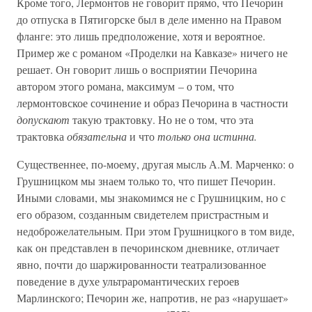
Кроме того, Лермонтов не говорит прямо, что Печорин
до отпуска в Пятигорске был в деле именно на Правом
фланге: это лишь предположение, хотя и вероятное.
Пример же с романом «Проделки на Кавказе» ничего не
решает. Он говорит лишь о восприятии Печорина
автором этого романа, максимум – о том, что
лермонтовское сочинение и образ Печорина в частности
допускают
такую трактовку. Но не о том, что эта
трактовка
обязательна
и что
только она истинна.
Существеннее, по-моему, другая мысль А.М. Марченко: о
Грушницком мы знаем только то, что пишет Печорин.
Иными словами, мы знакомимся не с Грушницким, но с
его образом, созданным свидетелем пристрастным и
недоброжелательным. При этом Грушницкого в том виде,
как он представлен в печоринском дневнике, отличает
явно, почти до шаржированности театрализованное
поведение в духе ультраромантических героев
Марлинского; Печорин же, напротив, не раз «нарушает»