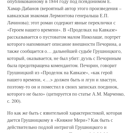
опубликованному в 1844 году под псевдонимом Е.
Хамар-Дабанов (вероятный автор этого произведения –
кавказская знакомая Лермонтова генеральша Е.П.
Лачинова); этот роман содержит явные переклички с
«Героем нашего времени». В «Проделках на Кавказе»
рассказывается о пустоватом малом Николаше, портрет
которого напоминает описание внешности Печорина, а
также сообщается о… дальнейшей судьбе Грушницкого,
который, оказывается, не был убит: дуэль с Печориным
была предотвращена комендантом. Печорин, говорит
Грушницкий из «Проделок на Кавказе», «как герой
нашего времени, <…> должен быть и лгун и хвастун,
поэтому-то он и поместил в своих записках поединок,
которого не было» (цитируется по статье А.М. Марченко,
с. 200).
Но как же быть с язвительной характеристикой, которая
дается Грушницкому в «Княжне Мери»? Как быть с
действительно подлой интригой Грушницкого и