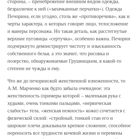
стороны, – пренебрежение внешним видом одежды,
безразличие к ней («запачканные перчатки»). Одежда
Печорина, если угодно, столь же «противоречива», как и
черты характера, о которых говорят лицо, телосложение
и манеры персонажа. Но такая деталь, как расстегнутые
верхние пуговицы «сертучка», особенно важна. Печорин
подчеркнуто демонстрирует чистоту и изысканность
собственного белья, а это значит, что рисовка и
позерство, обнаруживаемые Грушницким, в какой-то
степени не чужды и ему.
Что же до печоринской женственной изнеженности, то
А.М. Марченко как будто забыла очевидное: эта
женственность (примеры которой – маленькая рука с
худыми, очень тонкими пальцами, «нервическая
слабость» тела, «женская нежность» кожи) сочетается с
физической силой: «стройный, тонкий стан его и
широкие плечи доказывали крепкое сложение, способное
переносить все трудности кочевой жизни и перемены