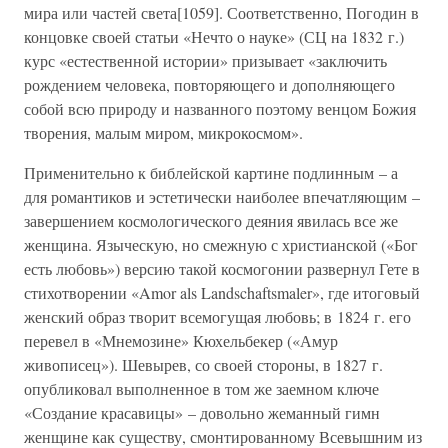
мира или частей света[1059]. Соответственно, Погодин в
концовке своей статьи «Нечто о науке» (СЦ на 1832 г.)
курс «естественной истории» призывает «заключить
рождением человека, повторяющего и дополняющего
собой всю природу и названного поэтому венцом Божия
творения, малым миром, микрокосмом».
Применительно к библейской картине подлинным – а
для романтиков и эстетически наиболее впечатляющим –
завершением космологического деяния явилась все же
женщина. Языческую, но смежную с христианской («Бог
есть любовь») версию такой космогонии развернул Гете в
стихотворении «Amor als Landschaftsmaler», где итоговый
женский образ творит всемогущая любовь; в 1824 г. его
перевел в «Мнемозине» Кюхельбекер («Амур
живописец»). Шевырев, со своей стороны, в 1827 г.
опубликовал выполненное в том же заемном ключе
«Создание красавицы» – довольно жеманный гимн
женщине как существу, смонтированному Всевышним из