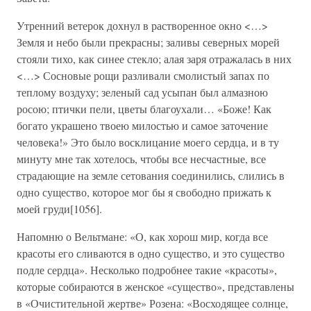
Утренний ветерок дохнул в растворенное окно <…>
Земля и небо были прекрасны; заливы северных морей
стояли тихо, как синее стекло; алая заря отражалась в них
<…> Сосновые рощи разливали смолистый запах по
теплому воздуху; зеленый сад усыпан был алмазною
росою; птички пели, цветы благоухали… «Боже! Как
богато украшено твоею милостью и самое заточение
человека!» Это было восклицание моего сердца, и в ту
минуту мне так хотелось, чтобы все несчастные, все
страдающие на земле сетования соединились, слились в
одно существо, которое мог бы я свободно прижать к
моей груди[1056].
Напомню о Вельтмане: «О, как хорош мир, когда все
красоты его сливаются в одно существо, и это существо
подле сердца». Несколько подробнее такие «красоты»,
которые собираются в женское «существо», представлены
в «Очистительной жертве» Розена: «Восходящее солнце,