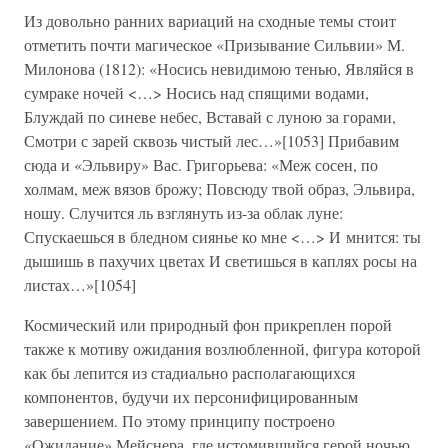
Из довольно ранних вариаций на сходные темы стоит
отметить почти магическое «Призывание Сильвии» М.
Милонова (1812): «Носись невидимою тенью, Являйся в
сумраке ночей <…> Носись над спящими водами,
Блуждай по синеве небес, Вставай с луною за горами,
Смотри с зарей сквозь чистый лес…»[1053] Прибавим
сюда и «Эльвиру» Вас. Григорьева: «Меж сосен, по
холмам, меж вязов брожу; Повсюду твой образ, Эльвира,
ношу. Случится ль взглянуть из-за облак луне:
Спускаешься в бледном сиянье ко мне <…> И мнится: ты
дышишь в пахучих цветах И светишься в каплях росы на
листах…»[1054]
Космический или природный фон прикреплен порой
также к мотиву ожидания возлюбленной, фигура которой
как бы лепится из стадиально располагающихся
компонентов, будучи их персонифицированным
завершением. По этому принципу построено
«Ожидание» Мейснера, где истомившийся герой ночью