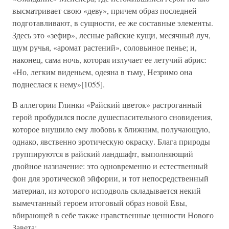
высматривает свою «деву», причем образ последней
подготавливают, в сущности, ее же составные элементы.
Здесь это «зефир», лесные райские кущи, месячный луч,
шум ручья, «аромат растений», соловьиное пенье; и,
наконец, сама ночь, которая излучает ее летучий абрис:
«Но, легким виденьем, одеяна в тьму, Незримо она
поднеслася к нему»[1055].
В аллегории Глинки «Райский цветок» растроганный
герой пробудился после душеспасительного сновидения,
которое внушило ему любовь к ближним, получающую,
однако, явственно эротическую окраску. Блага природы
группируются в райский ландшафт, выполняющий
двойное назначение: это одновременно и естественный
фон для эротической эйфории, и тот непосредственный
материал, из которого исподволь складывается некий
вымечтанный героем итоговый образ новой Евы,
вбирающей в себе также нравственные ценности Нового
Завета: