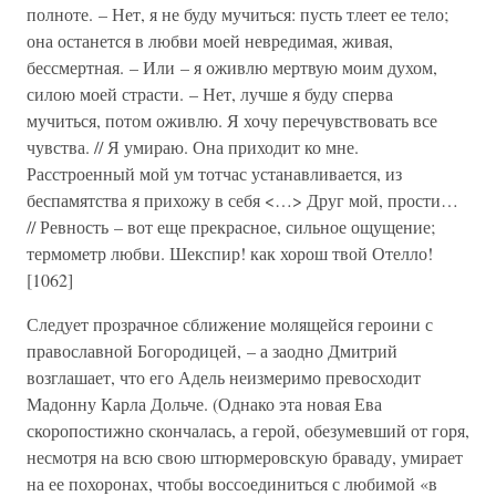
полноте. – Нет, я не буду мучиться: пусть тлеет ее тело;
она останется в любви моей невредимая, живая,
бессмертная. – Или – я оживлю мертвую моим духом,
силою моей страсти. – Нет, лучше я буду сперва
мучиться, потом оживлю. Я хочу перечувствовать все
чувства. // Я умираю. Она приходит ко мне.
Расстроенный мой ум тотчас устанавливается, из
беспамятства я прихожу в себя <…> Друг мой, прости…
// Ревность – вот еще прекрасное, сильное ощущение;
термометр любви. Шекспир! как хорош твой Отелло!
[1062]
Следует прозрачное сближение молящейся героини с
православной Богородицей, – а заодно Дмитрий
возглашает, что его Адель неизмеримо превосходит
Мадонну Карла Дольче. (Однако эта новая Ева
скоропостижно скончалась, а герой, обезумевший от горя,
несмотря на всю свою штюрмеровскую браваду, умирает
на ее похоронах, чтобы воссоединиться с любимой «в