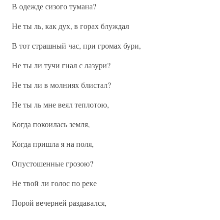
В одежде сизого тумана?
Не ты ль, как дух, в горах блуждал
В тот страшный час, при громах бури,
Не ты ли тучи гнал с лазури?
Не ты ли в молниях блистал?
Не ты ль мне веял теплотою,
Когда покоилась земля,
Когда пришла я на поля,
Опустошенные грозою?
Не твой ли голос по реке
Порой вечерней раздавался,