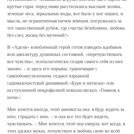
крутые горы: перед нами расстилались высокие холмы,
зеленые леса, зеркальные воды, все было у ног наших, и
мысль, не ограниченная ничем земным, погружалась за
тот таинственный рубеж, где счастье безоблачно, любовь
без слез, жизнь без мучений!»
В «Адели» влюбленный герой готов изведать вдобавок
всю амплитуду душевных состояний, «перечувствовать
все чувства», психологически создав самого себя из них
заново, – и здесь его порывы, граничащие с
самообожествлением, отдают взрывной
садомазохистской динамикой «Бури и натиска» или
исступленной некрофилией новалисовских «Гимнов к
ночи»:
Мне хочется иногда, чтоб занемогла она: я буду ходить за
нею, страдать с нею, – и она все это будет видеть,
чувствовать. – Мне хочется, чтоб она умерла: вот когда, в
этих адских муках, почувствую я любовь свою во всей