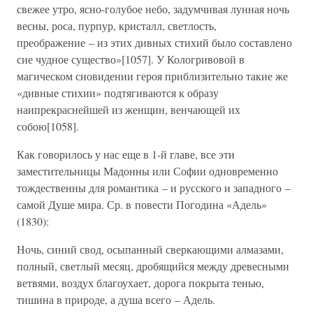
свежее утро, ясно-голубое небо, задумчивая лунная ночь
весны, роса, пурпур, кристалл, светлость,
преображение – из этих дивных стихий было составлено
сие чудное существо»[1057]. У Кологривовой в
магическом сновидении героя приблизительно такие же
«дивные стихии» подтягиваются к образу
наипрекраснейшей из женщин, венчающей их
собою[1058].
Как говорилось у нас еще в 1-й главе, все эти
заместительницы Мадонны или Софии одновременно
тождественны для романтика – и русского и западного –
самой Душе мира. Ср. в повести Погодина «Адель»
(1830):
Ночь, синий свод, осыпанный сверкающими алмазами,
полный, светлый месяц, дробящийся между древесными
ветвями, воздух благоухает, дорога покрыта тенью,
тишина в природе, а душа всего – Адель.