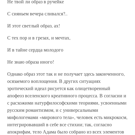
Не твой ли образ в ручейке
С сияньем вечера сливался?..
И этот светлый образ, ах!
С тех пор и в грезах, и мечтах,
И в тайне сердца молодого
Не знаю образа иного!
Однако образ этот так и не получает здесь законченного,
осязаемого воплощения. В других ситуациях
эротический идеал рисуется как олицетворенный
апофеоз вселенского креативного процесса. В согласии и
с расхожими натурфилософскими теориями, усвоенными
русским романтизмом, и с универсальными
мифологемами «мирового тела», человек есть микрокосм,
интегрировавший в себе все стихии; так, согласно
апокрифам, тело Адама было собрано из всех элементов