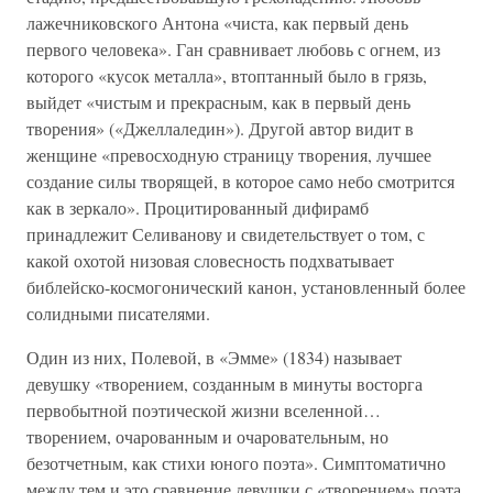
лажечниковского Антона «чиста, как первый день
первого человека». Ган сравнивает любовь с огнем, из
которого «кусок металла», втоптанный было в грязь,
выйдет «чистым и прекрасным, как в первый день
творения» («Джеллаледин»). Другой автор видит в
женщине «превосходную страницу творения, лучшее
создание силы творящей, в которое само небо смотрится
как в зеркало». Процитированный дифирамб
принадлежит Селиванову и свидетельствует о том, с
какой охотой низовая словесность подхватывает
библейско-космогонический канон, установленный более
солидными писателями.
Один из них, Полевой, в «Эмме» (1834) называет
девушку «творением, созданным в минуты восторга
первобытной поэтической жизни вселенной…
творением, очарованным и очаровательным, но
безотчетным, как стихи юного поэта». Симптоматично
между тем и это сравнение девушки с «творением» поэта,