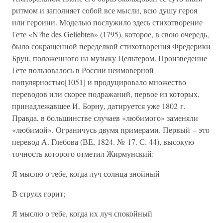
ритмом и заполняет собой все мысли, всю душу героя
или героини. Моделью послужило здесь стихотворение
Гете «N?he des Geliebten» (1795), которое, в свою очередь,
было сокращенной переделкой стихотворения Фредерики
Брун, положенного на музыку Цельтером. Произведение
Гете пользовалось в России неимоверной
популярностью[1051] и продуцировало множество
переводов или скорее подражаний, первое из которых,
принадлежавшее И. Борну, датируется уже 1802 г.
Правда, в большинстве случаев «любимого» заменяли
«любимой». Ограничусь двумя примерами. Первый – это
перевод А. Глебова (ВЕ, 1824. № 17. С. 44), высокую
точность которого отметил Жирмунский:
Я мыслю о тебе, когда луч солнца знойный
В струях горит;
Я мыслю о тебе, когда их луч спокойный