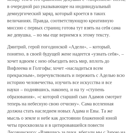
в очередной раз указывающее на индивидуальный
демиургический заряд, который кроется в таких
величаниях. Правда, соответствующую креативную
миссию с первых страниц готова тут взять на себя сама
же девушка, – но мы еще вернемся к этому тексту.
Дмитрий, герой погодинской «Адели», – который,
понятно, в своей будущей жене надеется «узнать себя», –
хочет вдвоем с нею объездить весь мир, вплоть до
Вифлеема и Голгофы; хочет «насладиться всем
прекрасным», перечувствовать и пережить с Аделью всю
историю человечества, изучить все искусства и все
науки – поднявшись, наконец, и на ту «ступень
образования», «с которой старший сын Адамов смотрит
теперь на небесную свою отчизну». Сама вселенная
должна стать наследием новых Адама и Евы. Та же
мысль о земле и небе как достоянии блаженной юной
четы просквозила и в цитировавшейся повести
Лесовинского: «Взявшись за руки, вбегали мы с Зарою на