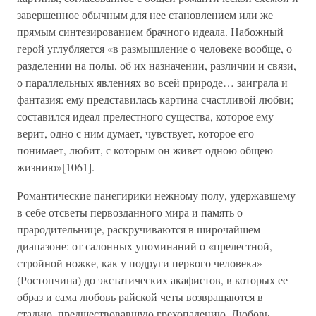
завершенное обычным для нее становлением или же
прямым синтезированием брачного идеала. Набожный
герой углубляется «в размышление о человеке вообще, о
разделении на полы, об их назначении, различии и связи,
о параллельных явлениях во всей природе… заиграла и
фантазия: ему представилась картина счастливой любви;
составился идеал прелестного существа, которое ему
верит, одно с ним думает, чувствует, которое его
понимает, любит, с которым он живет одною общею
жизнию»[1061].
Романтические панегирики нежному полу, удержавшему
в себе отсветы первозданного мира и память о
прародительнице, раскручиваются в широчайшем
диапазоне: от салонных упоминаний о «прелестной,
стройной ножке, как у подруги первого человека»
(Ростопчина) до экстатических акафистов, в которых ее
образ и сама любовь райской четы возвращаются в
стадию, предшествовавшую грехопадению. Любовь