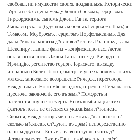
свободы, ни имущества своихъ подданныхъ. Исторически
в?рны и об? сцены между Болингброкомъ, герцогомъ
Гирфордскимъ, сыномъ Джона Ганта, герцога
Ланкастерскаго (будущимъ королемъ Генрихомъ ІІ-мъ) и
Томасомъ Моубрэемъ, герцогомъ Норфолькскимъ. Для
дальн?йшаго развитія д?йствія л?топись Голиншеда дала
Шекспиру главные факты – конфискацію насл?дства,
оставшагося посл? Джона Ганта, отъ?здъ Ричарда въ
Ирландію, регентство герцога Іоркскаго, высадку
изгнаннаго Болингброка, быстрый усп?хъ поднятаго имъ
мятежа, запоздалое возвращеніе Ричарда, переговоры
между нимъ и Нортомберлэндомъ, отреченіе Ричарда отъ
престола, заключеніе его въ замк? Помфретъ и
насильственную его смерть. Но въ комбинаціи этихъ
фактовъ поэтъ не ст?сняется указаніями л?тописца.
Событія, между которыми на самомъ д?л? прошло н?
сколько м?сяцевъ, сл?дуютъ въ драм? непосредственно
одно за другимъ. Есть и другія отступленія отъ д?
йствительности: Джонъ Гантъ изображенъ въ св?т?