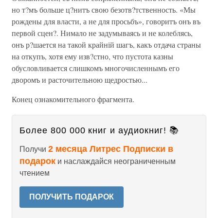
но т?мъ больше ц?нитъ свою безотв?тственность. «Мы
рождены для власти, а не для просьбъ», говоритъ онъ въ
первой сцен?. Нимало не задумываясь и не колеблясь,
онъ р?шается на такой крайній шагъ, какъ отдача страны
на откупъ, хотя ему изв?стно, что пустота казны
обусловливается слишкомъ многочисленнымъ его
дворомъ и расточительною щедростью...
Конец ознакомительного фрагмента.
Более 800 000 книг и аудиокниг! 📚
2 месяца Литрес Подписки в
Получи
подарок
и наслаждайся неограниченным
чтением
ПОЛУЧИТЬ ПОДАРОК