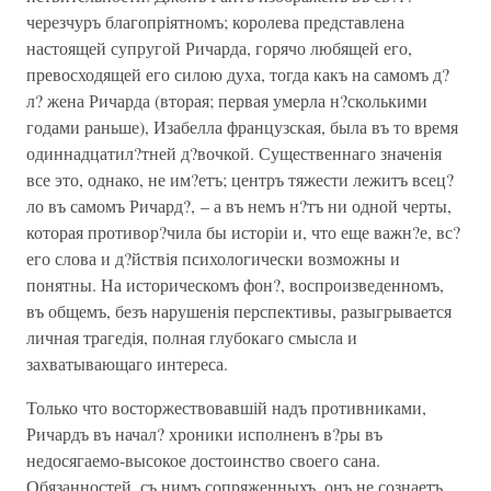
черезчуръ благопріятномъ; королева представлена
настоящей супругой Ричарда, горячо любящей его,
превосходящей его силою духа, тогда какъ на самомъ д?
л? жена Ричарда (вторая; первая умерла н?сколькими
годами раньше), Изабелла французская, была въ то время
одиннадцатил?тней д?вочкой. Существеннаго значенія
все это, однако, не им?етъ; центръ тяжести лежитъ всец?
ло въ самомъ Ричард?, – а въ немъ н?тъ ни одной черты,
которая противор?чила бы исторіи и, что еще важн?е, вс?
его слова и д?йствія психологически возможны и
понятны. На историческомъ фон?, воспроизведенномъ,
въ общемъ, безъ нарушенія перспективы, разыгрывается
личная трагедія, полная глубокаго смысла и
захватывающаго интереса.
Только что восторжествовавшій надъ противниками,
Ричардъ въ начал? хроники исполненъ в?ры въ
недосягаемо-высокое достоинство своего сана.
Обязанностей, съ нимъ сопряженныхъ, онъ не сознаетъ,