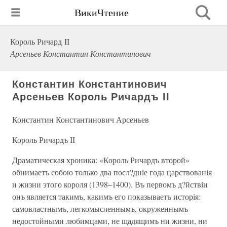
ВикиЧтение
Король Ричард II
Арсеньев Константин Константинович
Константин Константинович
Арсеньев Король Ричардъ II
Константин Константинович Арсеньев
Король Ричардъ II
Драматическая хроника: «Король Ричардъ второй»
обнимаетъ собою только два посл?дніе года царствованія
и жизни этого короля (1398–1400). Въ первомъ д?йствіи
онъ является такимъ, какимъ его показываетъ исторія:
самовластнымъ, легкомысленнымъ, окруженнымъ
недостойными любимцами, не щадящимъ ни жизни, ни