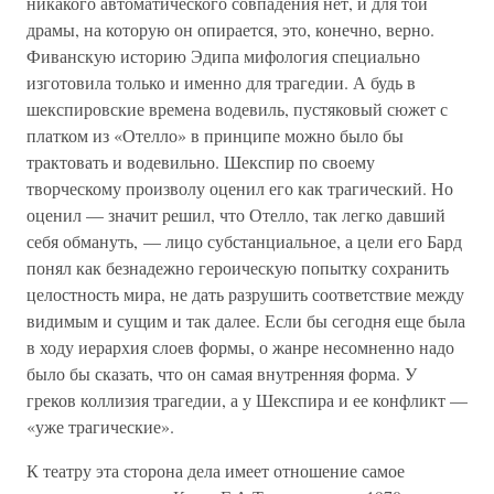
никакого автоматического совпадения нет, и для той
драмы, на которую он опирается, это, конечно, верно.
Фиванскую историю Эдипа мифология специально
изготовила только и именно для трагедии. А будь в
шекспировские времена водевиль, пустяковый сюжет с
платком из «Отелло» в принципе можно было бы
трактовать и водевильно. Шекспир по своему
творческому произволу оценил его как трагический. Но
оценил — значит решил, что Отелло, так легко давший
себя обмануть, — лицо субстанциальное, а цели его Бард
понял как безнадежно героическую попытку сохранить
целостность мира, не дать разрушить соответствие между
видимым и сущим и так далее. Если бы сегодня еще была
в ходу иерархия слоев формы, о жанре несомненно надо
было бы сказать, что он самая внутренняя форма. У
греков коллизия трагедии, а у Шекспира и ее конфликт —
«уже трагические».
К театру эта сторона дела имеет отношение самое