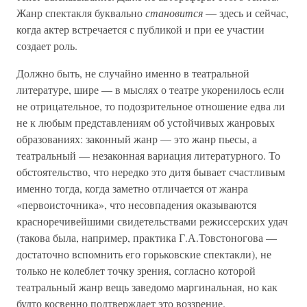
Жанр спектакля буквально
становится
— здесь и сейчас,
когда актер встречается с публикой и при ее участии
создает роль.
Должно быть, не случайно именно в театральной
литературе, шире — в мыслях о театре укоренилось если
не отрицательное, то подозрительное отношение едва ли
не к любым представлениям об устойчивых жанровых
образованиях: законный жанр — это жанр пьесы, а
театральный — незаконная вариация литературного. То
обстоятельство, что нередко это дитя бывает счастливым
именно тогда, когда заметно отличается от жанра
«первоисточника», что несовпадения оказываются
красноречивейшими свидетельствами режиссерских удач
(такова была, например, практика Г.А.Товстоногова —
достаточно вспомнить его горьковские спектакли), не
только не колеблет точку зрения, согласно которой
театральный жанр вещь заведомо маргинальная, но как
будто косвенно подтверждает это воззрение.