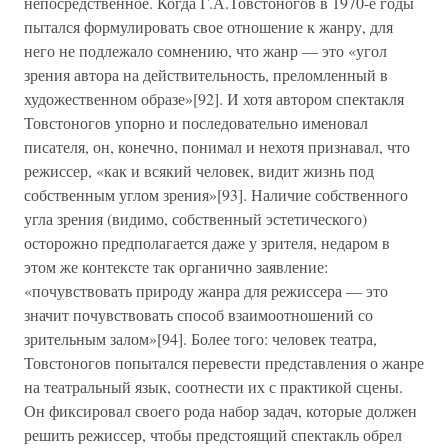
непосредственное. Когда Г.А.Товстоногов в 1970-е годы
пытался формулировать свое отношение к жанру, для
него не подлежало сомнению, что жанр — это «угол
зрения автора на действительность, преломленный в
художественном образе»[92]. И хотя автором спектакля
Товстоногов упорно и последовательно именовал
писателя, он, конечно, понимал и нехотя признавал, что
режиссер, «как и всякий человек, видит жизнь под
собственным углом зрения»[93]. Наличие собственного
угла зрения (видимо, собственный эстетического)
осторожно предполагается даже у зрителя, недаром в
этом же контексте так органично заявление:
«почувствовать природу жанра для режиссера — это
значит почувствовать способ взаимоотношений со
зрительным залом»[94]. Более того: человек театра,
Товстоногов попытался перевести представления о жанре
на театральный язык, соотнести их с практикой сцены.
Он фиксировал своего рода набор задач, которые должен
решить режиссер, чтобы предстоящий спектакль обрел