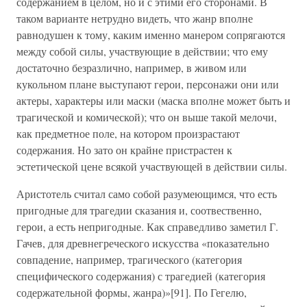
содержанием в целом, но и с этими его сторонами. В
таком варианте нетрудно видеть, что жанр вполне
равнодушен к тому, каким именно манером сопрягаются
между собой силы, участвующие в действии; что ему
достаточно безразлично, например, в живом или
кукольном плане выступают герои, персонажи они или
актеры, характеры или маски (маска вполне может быть и
трагической и комической); что он выше такой мелочи,
как предметное поле, на котором произрастают
содержания. Но зато он крайне пристрастен к
эстетической цене всякой участвующей в действии силы.
Аристотель считал само собой разумеющимся, что есть
пригодные для трагедии сказания и, соотвественно,
герои, а есть непригодные. Как справедливо заметил Г.
Гачев, для древнегреческого искусства «показательно
совпадение, например, трагического (категория
специфического содержания) с трагедией (категория
содержательной формы, жанра)»[91]. По Гегелю,