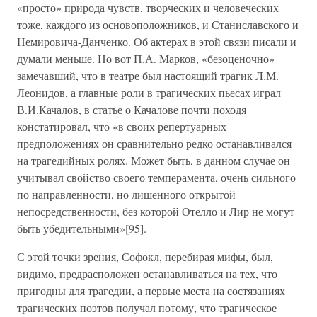
«просто» природа чувств, творческих и человеческих
тоже, каждого из основоположников, и Станиславского и
Немировича-Данченко. Об актерах в этой связи писали и
думали меньше. Но вот П.А. Марков, «безоценочно»
замечавший, что в театре был настоящий трагик Л.М.
Леонидов, а главные роли в трагических пьесах играл
В.И.Качалов, в статье о Качалове почти походя
констатировал, что «в своих репертуарных
предположениях он сравнительно редко останавливался
на трагедийных ролях. Может быть, в данном случае он
учитывал свойство своего темперамента, очень сильного
по направленности, но лишенного открытой
непосредственности, без которой Отелло и Лир не могут
быть убедительными»[95].
С этой точки зрения, Софокл, перебирая мифы, был,
видимо, предрасположен останавливаться на тех, что
пригодны для трагедии, а первые места на состязаниях
трагических поэтов получал потому, что трагическое