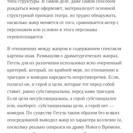
типа структуры. В самом деле, даже самим способом
рождаться жанр оформляет, материализует основной
структурный принцип театра, но трудно обнаружить,
насколько жанр меняется от того, сравнивается актер с
персонажем или условно в этого персонажа
перевоплощается.
В отношениях между жанром и содержанием спектакля
картина иная. Размышляя о драматургических жанрах,
Гегель для их различения использовал ясно очерченный
критерий, который, по крайней мере, по отношению к
трагедии и комедии наредкость непротиворечив. Если,
полагал он, и герой и цели, которые тот перед собой
ставит, равно субстанциальны, перед нами трагедия.
Если цели несубстанциальны, а герой субстанциален
или, наоборот, субстанциальны цели, а герой нет —
комедия. По существу Гегель таким образом без всяких
опосредований выводил жанр из характера коллизии (и,
поскольку реально опирался на драму Нового Времени,