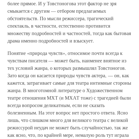
более прямое. И у Товстоногова этот фактор не зря
смыкается с другим — отбором предлагаемых
обстоятельств. По мысли режиссера, трагический
спектакль, в частности, естественно противится
множеству подробностей и частностей, тогда как бытовая
драма именно подробностей и взыскует.
Понятие «природа чувств», относимое почти всегда к
чувствам писателя — может быть, наименее внятное из
тех условий жанра, о которых размышлял Товстоногов.
Зато когда он касается природы чувств актера, — он, как
кажется, затрагивает самые для театра интимные стороны
жанра. В многотомной литературе о Художественном
театре отношения МХТ (и МХАТ тоже) с трагедией были
всегда вопросом деликатным, если не сказать
болезненным. На этот вопрос нет простого ответа. Ясно
лишь, что слишком много для великого театра с великой
режиссурой неудач не может быть случайностью, так же
как ясно, что, по крайней мере, немалую роль тут играла