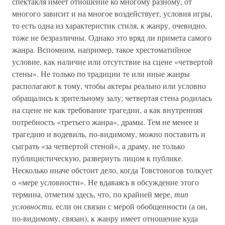
спектакля имеет отношение ко многому разному, от
многого зависит и на многое воздействует, условия игры,
то есть одна из характеристик стиля, к жанру, очевидно,
тоже не безразличны. Однако это вряд ли примета самого
жанра. Вспомним, например, такое хрестоматийное
условие, как наличие или отсутствие на сцене «четвертой
стены». Не только по традиции те или иные жанры
располагают к тому, чтобы актеры реально или условно
обращались к зрительному залу; четвертая стена родилась
на сцене не как требование трагедии, а как внутренняя
потребность «третьего жанра», драмы. Тем не менее и
трагедию и водевиль, по-видимому, можно поставить и
сыграть «за четвертой стеной», а драму, не только
публицистическую, развернуть лицом к публике.
Несколько иначе обстоит дело, когда Товстоногов толкует
о «мере условности». Не вдаваясь в обсуждение этого
термина, отметим здесь, что, по крайней мере,
тип
условности,
если он связан с мерой обобщенности (а он,
по-видимому, связан), к жанру имеет отношение куда