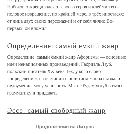
художественные произведения — это высказывания, и
что в каждой сфере есть свои устойчивые типы таких
высказываний. Бахтина нетрудно понять так, что жанры
и являются этими типами. Так оно и есть, только надо
принять во внимание, что
ТОТ САМЫЙ ДОН КИХОТ
ТОТ САМЫЙ ДОН КИХОТ Даже если сделать скидку на
сумерки перевода, в которых блекнет испанский язык,
все равно шутки и прибаутки Санчо не особенно веселят
— что по отдельности, что в утомительных
нагромождениях. Сегодня самая избитая реприза и та
смешнее. Да и балаганные
ТОТ САМЫЙ ДОН КИХОТ
ТОТ САМЫЙ ДОН КИХОТ Даже если сделать скидку на
Продолжение на Литрес
сумерки перевода, в которых блекнет испанский язык,