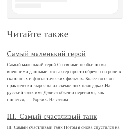
Сказка: самый чудесный жанр Сказка — это такой жанр,
которому предопределено перемещаться из века в век и
даже из тысячелетия в тысячелетие. Марк Розовский,
современный автор Неприятие сказочного жанра
встречается и у людей сурово-материалистичных («да ну,
всё это
§5. Самый сильный человек
§5. Самый сильный человек Москва отличается от всех
других городов тем, что здесь вместо занюханных ППС-
ников по улицам ходит крутобёдрый ОМОН. 4По
большому счету разница между ППС и ОМОН – только в
названии. И там, и там – служат убогие перекаченные
гамадрилы, которые все
Самый крутой