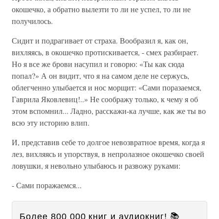
окошечко, а обратно вылезти то ли не успел, то ли не
получилось.
Сидит и подрагивает от страха. Вообразил я, как он,
вихляясь, в окошечко протискивается, - смех разбирает.
Но я все же брови насупил и говорю: «Ты как сюда
попал?» А он видит, что я на самом деле не сержусь,
облегченно улыбается и нос морщит: «Сами поразаемся,
Гаврила Яковлевиц!..» Не соображу только, к чему я об
этом вспомнил... Ладно, расскажи-ка лучше, как же ты во
всю эту историю влип.
И, представив себе то долгое невозвратное время, когда я
лез, вихляясь и упорствуя, в непролазное окошечко своей
ловушки, я невольно улыбаюсь и развожу руками:
- Сами поражаемся...
Более 800 000 книг и аудиокниг! 📚