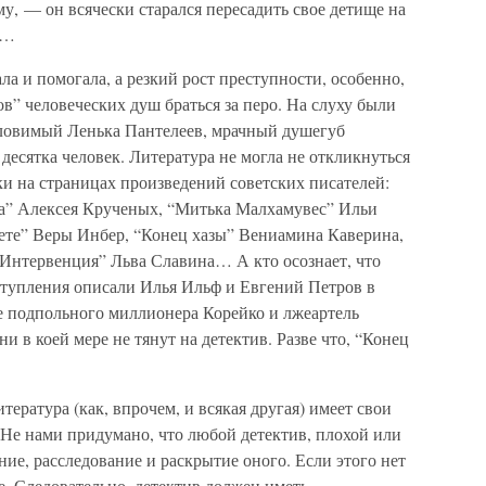
у, — он всячески старался пересадить свое детище на
а…
ла и помогала, а резкий рост преступности, особенно,
в” человеческих душ браться за перо. На слуху были
ловимый Ленька Пантелеев, мрачный душегуб
десятка человек. Литература не могла не откликнуться
ки на страницах произведений советских писателей:
а” Алексея Крученых, “Митька Малхамувес” Ильи
лете” Веры Инбер, “Конец хазы” Вениамина Каверина,
“Интервенция” Льва Славина… А кто осознает, что
тупления описали Илья Ильф и Евгений Петров в
 подпольного миллионера Корейко и лжеартель
и в коей мере не тянут на детектив. Разве что, “Конец
ература (как, впрочем, и всякая другая) имеет свои
. Не нами придумано, что любой детектив, плохой или
ие, расследование и раскрытие оного. Если этого нет
ое. Следовательно, детектив должен иметь