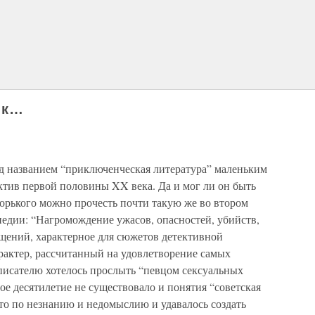
ик…
д названием “приключенческая литература” маленьким
ктив первой половины XX века. Да и мог ли он быть
Горького можно прочесть почти такую же во втором
дии: “Нагромождение ужасов, опасностей, убийств,
щений, характерное для сюжетов детективной
рактер, рассчитанный на удовлетворение самых
писателю хотелось прослыть “певцом сексуальных
е десятилетие не существовало и понятия “советская
-то по незнанию и недомыслию и удавалось создать