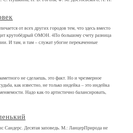
овек
чается от всех других городов тем, что здесь вместо
дит крутобёдрый ОМОН. 4По большому счету разница
и. И там, и там – служат убогие перекаченные
аметного не сделаешь, это факт. Но и чрезмерное
удьба, как известно, не только индейка – это индейка
еняемости. Надо как-то артистично балансировать,
аленький
нс Сандерс. Десятая заповедь. М.: ЛанцерПрирода не