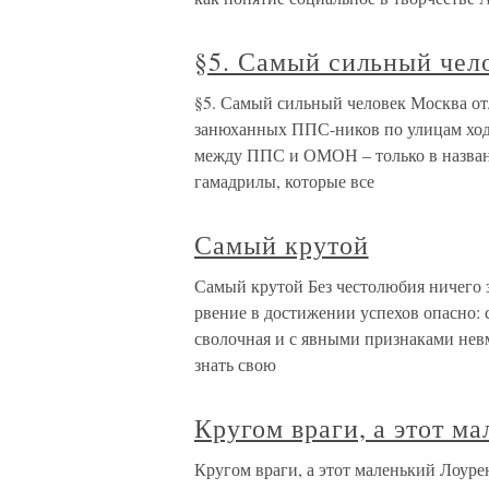
§5. Самый сильный чел
§5. Самый сильный человек Москва отли
занюханных ППС-ников по улицам хо
между ППС и ОМОН – только в названи
гамадрилы, которые все
Самый крутой
Самый крутой Без честолюбия ничего з
рвение в достижении успехов опасно: с
сволочная и с явными признаками невм
знать свою
Кругом враги, а этот м
Кругом враги, а этот маленький Лоуре