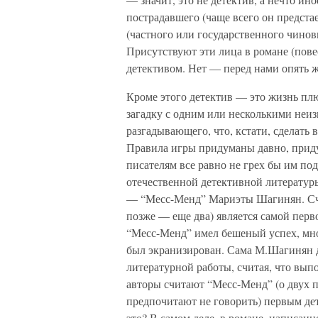
пострадавшего (чаще всего он предста
(частного или государственного чинов
Присутствуют эти лица в романе (повест
детективом. Нет — перед нами опять ж
Кроме этого детектив — это жизнь плю
загадку с одним или несколькими неиз
разгадывающего, что, кстати, сделать в
Правила игры придуманы давно, приду
писателям все равно не грех бы им по
отечественной детективной литератур
— “Месс-Менд” Мариэты Шагинян. Счит
позже — еще два) является самой перв
“Месс-Менд” имел бешеный успех, мног
был экранизирован. Сама М.Шагинян д
литературной работы, считая, что вып
авторы считают “Месс-Менд” (о двух 
предпочитают не говорить) первым де
это? В самом деле, в романе, написан