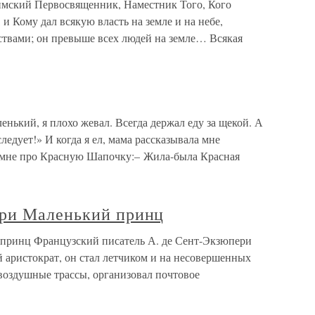
ий Первосвященник, Наместник Того, Кого
и Кому дал всякую власть на земле и на небе,
ствами; он превыше всех людей на земле… Всякая
енький, я плохо жевал. Всегда держал еду за щекой. А
ледует!» И когда я ел, мама рассказывала мне
а мне про Красную Шапочку:– Жила-была Красная
ери Маленький принц
принц Французский писатель А. де Сент-Экзюпери
 аристократ, он стал летчиком и на несовершенных
воздушные трассы, организовал почтовое