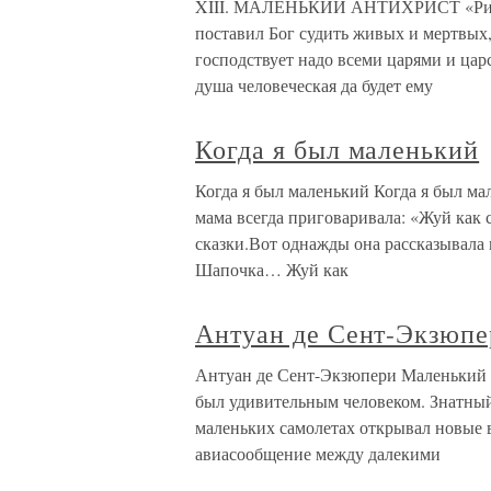
XIII. МАЛЕНЬКИЙ АНТИХРИСТ «Римск
поставил Бог судить живых и мертвых, 
господствует надо всеми царями и цар
душа человеческая да будет ему
Когда я был маленький
Когда я был маленький Когда я был мал
мама всегда приговаривала: «Жуй как с
сказки.Вот однажды она рассказывал
Шапочка… Жуй как
Антуан де Сент-Экзюп
Антуан де Сент-Экзюпери Маленький 
был удивительным человеком. Знатный
маленьких самолетах открывал новые 
авиасообщение между далекими