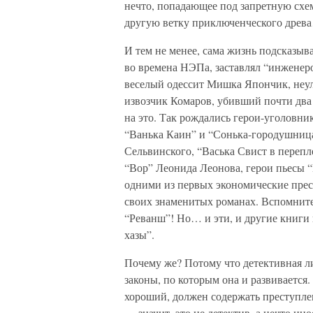
нечто, попадающее под запретную схем
другую ветку приключенческого древ
И тем не менее, сама жизнь подсказыва
во времена НЭПа, заставлял “инженеро
веселый одессит Мишка Япончик, неу
извозчик Комаров, убивший почти два 
на это. Так рождались герои-уголовни
“Ванька Каин” и “Сонька-городушниц
Сельвинского, “Васька Свист в переп
“Вор” Леонида Леонова, герои пьесы 
одними из первых экономические прес
своих знаменитых романах. Вспомните
“Реванш”! Но… и эти, и другие книги н
хазы”.
Почему же? Потому что детективная лит
законы, по которым она и развивается
хороший, должен содержать преступлен
— значит, это не детектив, а нечто ин