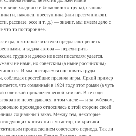
ет в виде хладного и безмолвного трупа), сыщика
ника) и, наконец, преступника (или преступников).
и, рассказе, эссе и т. д.) — значит, мы имеем дело с
е что-то постороннее.
с игра, в которой читателю предлагают решить
вестными, и задача автора — перехитрить
есьма трудно и далеко не всем писателям удается.
маны не нами, но советским (а ныне российским)
дчиняться. И мы постараемся оценивать труды
ы, соблюдая простейшие правила игры. Яркий пример
ается, что созданный в 1924 году этот роман (а чуть
ой советской приключенческой книгой. В те годы
ократно переиздавался, в том числе — и за рубежом,
овольно прохладно относилась к этой стороне своей
олняла социальный заказ. Между тем, некоторые
последующих книгах ни сама автор, ни критики
тективным произведением советского периода. Так ли
ном от имени некоего Джима Доллара, есть и