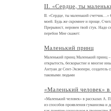
II. «Сердце, ты малень
II. «Сердце, ты маленький счетчик…»
моей. Будь же скромнее и проще, Счит
Прерывист, неровен твой стук. Надо с
перебои Мне скажет:
Маленький принц
Маленький принц Маленький принц – 
открытость, бескорыстие и многие ины
Антуан де Сент-Экзюпери, создатель с
таковыми людьми
«Маленький человек» в 
«Маленький человек» в рассказах А. П
из способов проявления гуманизма и д
как понятие социальное в творчестве А