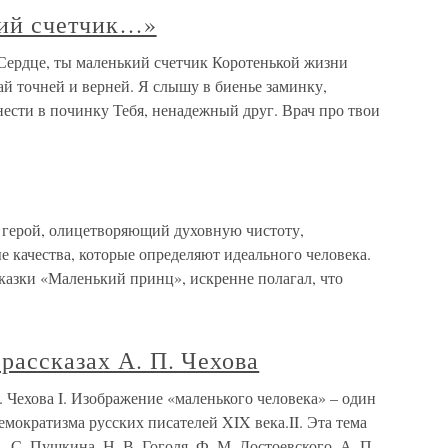
кий счетчик…»
 Сердце, ты маленький счетчик Коротенькой жизни
ай точней и верней. Я слышу в биенье заминку,
нести в починку Тебя, ненадежный друг. Врач про твои
герой, олицетворяющий духовную чистоту,
е качества, которые определяют идеального человека.
казки «Маленький принц», искренне полагал, что
рассказах А. П. Чехова
. Чехова I. Изображение «маленького человека» – один
емократизма русских писателей XIX века.II. Эта тема
. С. Пушкина, Н. В. Гоголя, Ф. М. Достоевского, А. П.