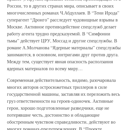
России, то в других странах мира, описывает в своих
многочисленных романах Ч.Абдуллаев. В “Тени Ирода”
суперагент “Дронго” расследует чудовищные взрывы в
Москве. Активное противодействие спецслужб делает
работу агента трудно предсказуемой. В “Симфонии
тьмы” действует ЦРУ, Моссад и другие спецслужбы. В
романе А.Молчанова “Ядерные материалы” спецслужбы
занимаются, в основном, интригами друг против друга.
Между тем, существует явная опасность расползания
ядерных материалов по всему миру…
Современная действительность, видимо, разочаровала
многих авторов остросюжетных триллеров в силе
государственной машины, заставляя их переложить весь
груз ответственности на героев-одиночек. Активные
герои, хорошо подготовленные разведчики, еще не
потерявшие честь, достоинство и обладающие
обостренным чувством справедливости, действуют во
многих романах-предупреждениях. В “Проекте