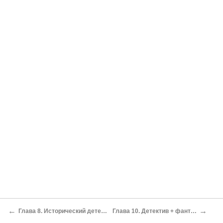
←
→
Глава 8. Исторический детектив: ретроспективы и перспективы
Глава 10. Детектив + фантастика + мистика. С чем это едят?