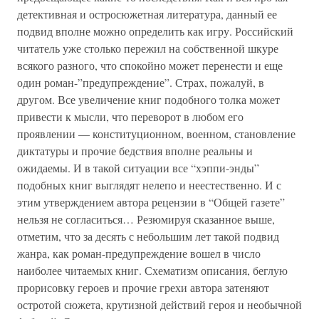
детективная и остросюжетная литература, данный ее
подвид вполне можно определить как игру. Российский
читатель уже столько пережил на собственной шкуре
всякого разного, что спокойно может перенести и еще
один роман-”предупреждение”. Страх, пожалуй, в
другом. Все увеличение книг подобного толка может
привести к мысли, что переворот в любом его
проявлении — конституционном, военном, становление
диктатуры и прочие бедствия вполне реальны и
ожидаемы. И в такой ситуации все “хэппи-энды”
подобных книг выглядят нелепо и неестественно. И с
этим утверждением автора рецензии в “Общей газете”
нельзя не согласиться… Резюмируя сказанное выше,
отметим, что за десять с небольшим лет такой подвид
жанра, как роман-предупреждение вошел в число
наиболее читаемых книг. Схематизм описания, беглую
прорисовку героев и прочие грехи автора затеняют
остротой сюжета, крутизной действий героя и необычной