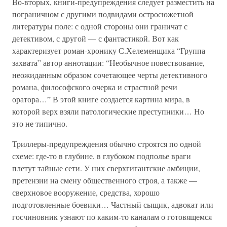
Во-вторых, книги-предупреждения следует разместить на
пограничном с другими подвидами остросюжетной
литературы поле: с одной стороны они граничат с
детективом, с другой — с фантастикой. Вот как
характеризует роман-хронику С.Хелеменщика “Группа
захвата” автор аннотации: “Необычное повествование,
неожиданным образом сочетающее черты детективного
романа, философского очерка и страстной речи
оратора…” В этой книге создается картина мира, в
которой верх взяли патологические преступники… Но
это не типично.
Триллеры-предупреждения обычно строятся по одной
схеме: где-то в глубине, в глубоком подполье враги
плетут тайные сети. У них сверхгигантские амбиции,
претензии на смену общественного строя, а также —
сверхновое вооружение, средства, хорошо
подготовленные боевики… Частный сыщик, адвокат или
госчиновник узнают по каким-то каналам о готовящемся