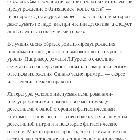
фабулой. Сами романы не воспринимаются читателем как
предупреждение о близящемся “конце света” —
перевороте, диктатуре, а скорее — как игра, при которой
даже думать не надо, как при чтении детектива, а следует
лишь следить за поступками героев.
В лучших своих образах романы-предупреждения
поднимаются до достаточно высокого литературного
уровня. Например, романы Л.Гурского счастливо
сочетают в себе серьезность сюжета с юмористическим
оттенком изложения. Однако такие примеры — скорее
исключение, нежели правило.
Литература, условно именуемая нами романами-
предупреждениями, находит свое место между
детективами с одной стороны и фантастическими
книгами — с другой, т. к. в ней содержатся и элементы
детективной интриги и некоторые фантастические
оттенки. Можно прогнозировать, что в ближайшие годы
этот подвид остросюжетных триллеров станет весомее,