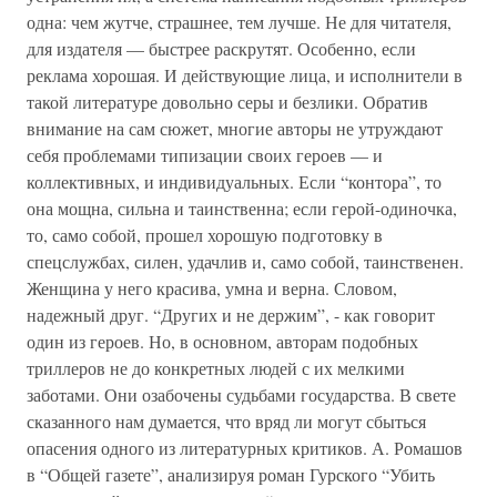
одна: чем жутче, страшнее, тем лучше. Не для читателя,
для издателя — быстрее раскрутят. Особенно, если
реклама хорошая. И действующие лица, и исполнители в
такой литературе довольно серы и безлики. Обратив
внимание на сам сюжет, многие авторы не утруждают
себя проблемами типизации своих героев — и
коллективных, и индивидуальных. Если “контора”, то
она мощна, сильна и таинственна; если герой-одиночка,
то, само собой, прошел хорошую подготовку в
спецслужбах, силен, удачлив и, само собой, таинственен.
Женщина у него красива, умна и верна. Словом,
надежный друг. “Других и не держим”, - как говорит
один из героев. Но, в основном, авторам подобных
триллеров не до конкретных людей с их мелкими
заботами. Они озабочены судьбами государства. В свете
сказанного нам думается, что вряд ли могут сбыться
опасения одного из литературных критиков. А. Ромашов
в “Общей газете”, анализируя роман Гурского “Убить