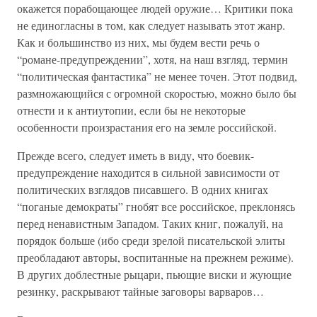
окажется порабощающее людей оружие… Критики пока
не единогласны в том, как следует называть этот жанр.
Как и большинство из них, мы будем вести речь о
“романе-предупреждении”, хотя, на наш взгляд, термин
“политическая фантастика” не менее точен. Этот подвид,
размножающийся с огромной скоростью, можно было бы
отнести и к антиутопии, если бы не некоторые
особенности произрастания его на земле российской.
Прежде всего, следует иметь в виду, что боевик-
предупреждение находится в сильной зависимости от
политических взглядов писавшего. В одних книгах
“поганые демократы” гнобят все российское, преклонясь
перед ненавистным Западом. Таких книг, пожалуй, на
порядок больше (ибо среди зрелой писательской элиты
преобладают авторы, воспитанные на прежнем режиме).
В других доблестные рыцари, пьющие виски и жующие
резинку, раскрывают тайные заговоры варваров…