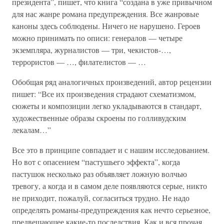
президента”, пишет, что книга “создана в уже привычном
для нас жанре романа предупреждения. Все жанровые
каноны здесь соблюдены. Ничего не нарушено. Героев
можно принимать по описи: генералов — четыре
экземпляра, журналистов — три, чекистов-…,
террористов — …, филателистов — …
Обобщая ряд аналогичных произведений, автор рецензии
пишет: “Все их произведения страдают схематизмом,
сюжеты и композиции легко укладываются в стандарт,
художественные образы скроены по голливудским
лекалам…”
Все это в принципе совпадает и с нашим исследованием.
Но вот с опасением “пастушьего эффекта”, когда
пастушок несколько раз объявляет ложную волчью
тревогу, а когда и в самом деле появляются серые, никто
не приходит, пожалуй, согласиться трудно. Не надо
определять романы-предупреждения как нечто серьезное,
предвещающее какие-то последствия. Как и вся прочая