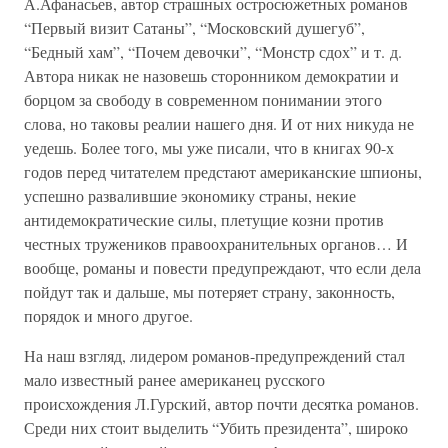
А.Афанасьев, автор страшных остросюжетных романов
“Первый визит Сатаны”, “Московский душегуб”,
“Бедный хам”, “Почем девочки”, “Монстр сдох” и т. д.
Автора никак не назовешь сторонником демократии и
борцом за свободу в современном понимании этого
слова, но таковы реалии нашего дня. И от них никуда не
уедешь. Более того, мы уже писали, что в книгах 90-х
годов перед читателем предстают американские шпионы,
успешно развалившие экономику страны, некие
антидемократические силы, плетущие козни против
честных тружеников правоохранительных органов… И
вообще, романы и повести предупреждают, что если дела
пойдут так и дальше, мы потеряет страну, законность,
порядок и много другое.
На наш взгляд, лидером романов-предупреждений стал
мало известный ранее американец русского
происхождения Л.Гурский, автор почти десятка романов.
Среди них стоит выделить “Убить президента”, широко