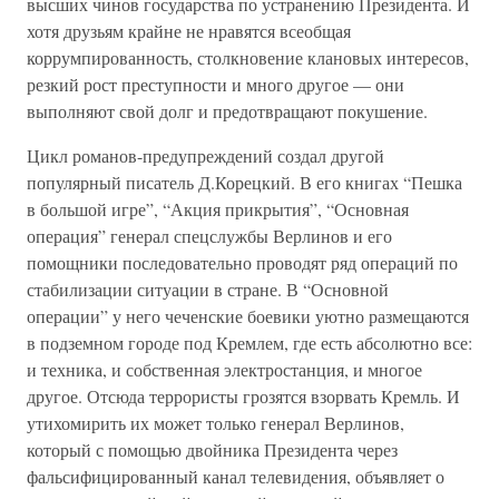
высших чинов государства по устранению Президента. И
хотя друзьям крайне не нравятся всеобщая
коррумпированность, столкновение клановых интересов,
резкий рост преступности и много другое — они
выполняют свой долг и предотвращают покушение.
Цикл романов-предупреждений создал другой
популярный писатель Д.Корецкий. В его книгах “Пешка
в большой игре”, “Акция прикрытия”, “Основная
операция” генерал спецслужбы Верлинов и его
помощники последовательно проводят ряд операций по
стабилизации ситуации в стране. В “Основной
операции” у него чеченские боевики уютно размещаются
в подземном городе под Кремлем, где есть абсолютно все:
и техника, и собственная электростанция, и многое
другое. Отсюда террористы грозятся взорвать Кремль. И
утихомирить их может только генерал Верлинов,
который с помощью двойника Президента через
фальсифицированный канал телевидения, объявляет о