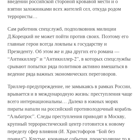
введении российской стороной кровавой мести и о
взятии заложниками всех жителей сел, откуда родом
террористы…
Сам работник спецслужб, подполковник милиции
Д.Корецкий не может пойти против своих. Поэтому его
главные герои всегда лояльны к государству и
Президенту. Об этом же и два других его романа —
“Антикиллер” и “Антикиллер-2”, в которых спецслужбы
срывают попытки ряда политиков активно вмешаться в
ведение ряда важных экономических переговоров.
Триллер-предупреждение, не замыкаясь в рамках России,
врывается и в международную жизнь: преступления чаще
всего интернациональны… Далеко в южных морях
пираты напали на российский противолодочный корабль
“Альбатрос”. Следы преступления приводят в Москву,
крупный террористический центр готовится к новому
переделу сфер влияния (И. Христофоров “Бой без
правил”). Крутые, кровавые события, происходящие то в