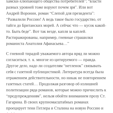
хамски-хлюпающего общества потребителей”; “власти
разных уровней тоже воруют почем зря”. Или вот
Андрей Воронин, роман “Слепой для президента”:
“Развалили Россию! А ведь такое было государство, от
тайги до Британских морей. А сейчас что — кусок какой-
то. Быть беде”. Вот так везде, капля за каплей.
Растиражированы, например, гневные страшилки
романиста Анатолия Афанасьева…”
С гневной тирадой уважаемого автора вряд ли можно
согласиться, т. к. многое из цитируемого — правда.
Другое дело, надо ли создателям “нетленок” связывать
себя с газетной публицистикой. Литература всегда была
отражением действительности, но никак не повторением
газетных статей… Продолжая разговор об излишней
политизации ряда романов, которые можно причислить к
“предупреждениям”, нельзя обойти вниманием прозу Ст.
Гагарина. В своих крупномасштабных романах
проецирует тени Гитлера и Сталина на новую Россию и