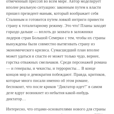
отмеченный прессой во всем мире. Автор моделирует
вполне реальную ситуацию: законным путем к власти
пришел президент-маньяк, который воображает себя
Сталиным и готовится путем ловкой интриги привести
страну к тоталитарному режиму. Это что! Планы заходят
гораздо дальше — вплоть до захвата в заложники
лидеров стран Большой Семерки с тем, чтобы их страны
вынуждены были совместно вытягивать страну из
экономического кризиса. Сумасшедший план вполне
может удаться и спасти ее может только чудо, вернее,
горстка отважных смельчаков. Среди персонажей романа
— и генералы, и чекисты, и террористы… В конце
концов мир и демократия побеждают. Правда, критиков,
которые много писали именно об этом романе,
беспокоит, что после криков “Диктатор идет!” в самом
деле вдруг возникнет из небытия какой-нибудь
диктатор…
Интересно, что отцами-основателями нового для страны