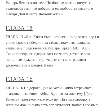
Рыцарь Леса заключает:«Но больше всего я кичусь и
величаюсь тем, что победил в единоборстве славного
рыцаря Дон Кихота Ламанчского и
ГЛАВА 15
ГЛАВА 15 «Дон Кихот был чрезвычайно доволен, горд и
упоен своею победою над столь отважным рыцарем,
каким ему представлялся Рыцарь Зеркал &lt;…&gt;».
Такие победы он одерживает не часто (хотя все они
неполные, даже эта, где «чары» слегка отравляют
удовольствие в конце). Далее
ГЛАВА 16
ГЛАВА 16 На дороге Дон Кихот и Санчо встречают
всадника в зеленом, «&lt;…&gt; тот казался ему [Дон
Кихоту] человеком незаурядным. На вид всаднику в
зеленом можно было дать лет пятьдесят; волосы его были