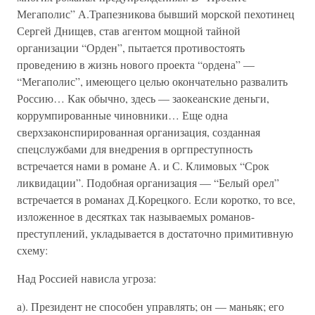
Мегаполис” А.Трапезникова бывший морской пехотинец
Сергей Днищев, став агентом мощной тайной
организации “Орден”, пытается противостоять
проведению в жизнь нового проекта “ордена” —
“Мегаполис”, имеющего целью окончательно развалить
Россию… Как обычно, здесь — заокеанские деньги,
коррумпированные чиновники… Еще одна
сверхзаконспирированная организация, созданная
спецслужбами для внедрения в оргпреступность
встречается нами в романе А. и С. Климовых “Срок
ликвидации”. Подобная организация — “Белый орел”
встречается в романах Д.Корецкого. Если коротко, то все,
изложенное в десятках так называемых романов-
преступлений, укладывается в достаточно примитивную
схему:
Над Россией нависла угроза:
а). Президент не способен управлять; он — маньяк; его