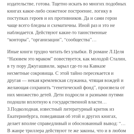
издательстве, готова. Тщетно искать во многих подобных
книгах какое-либо сюжетное построение, логику в
поступках героев и их противников. Да и сами герои
чаще всего бледны и схематичны. Иной раз и это не
наблюдается. Действуют какие-то таинственные
“конторы”, “организации”, “сообщества”…
Иные книги трудно читать без улыбки. В романе Л.Целя
“Назовем это мраком” повествуется, как молодой Сталин,
в ту пору Джугашвили, зарыл где-то на Кавказе
несметные сокровища. С этой тайно пересекается и
другая — некая кремлевская служанка, чтящая вождей и
желающая сохранить “генетический фонд”, произвела от
них множество детей. Дети подросли и разными путями
подошли вплотную к государственной власти…
З.Подколодная, известный литературный критик из
Екатеринбурга, поведавшая об этой и других книгах,
делает вполне справедливый и обоснованный вывод: “…
В жанре триллера действуют те же законы, что и в любом