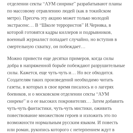
отделении секты “АУМ синрике” разрабатывают планы
по массовому отравлению людей (как в токийском
метро). Пресечь эту акцию может только молодой
экстрасенс… В “Школе террористов” И.Черняка, в
которой готовятся кадры киллеров и подрывников,
военный журналист попадает случайно, но вступив в
смертельную схватку, он побеждает…
Можно привести еще десятки примеров, когда силы
добра в напряженной борьбе побеждают разрушительные
силы. Кажется, еще чуть-чуть и… Но все обходится.
Создателям таких произведений необходимо читать
газеты, в которых в свое время писалось и о лагерях
боевиков, и о московском отделении секты “АУМ
синреке” и о ее высоких покровителях… Затем добавить
чуть-чуть фантастики, чуть-чуть мистики, оживить
повествование множеством героев и изложить это по
возможности нормальным русским языком. И повесть
или роман, рукопись которого с нетерпением ждут в