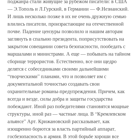
поджанра стали живущие за рубежом писатели: в США
— Э.Тополь и Л.Гурский, в Германии — Ф.Незнанский.
И лишь несколько позже в их не очень дружную семью
влились писатели, произрастающие на отечественной
почве. Падение цензуры позволило и нашим авторам
заглянуть в спальню президента, поприсутствовать на
закрытом совещании совета безопасности, пообедать с
маршалами и министрами. А еще — побывать на тайном
сборище террористов. Естественно, все они щедро
делятся с собеседниками своими дальнейшими
“творческими” планами, что и позволяет им с
документальной точностью создавать свои
охранительные романы-предупреждения. Причем, как
всегда и везде, силы добра и защиты государства
побеждают. Иной раз победителями становятся мощные
структуры, иной раз — частные лица. В “Кремлевском
альянсе” Арт. Крижановский рассказывает, как
изощренно борются за власть партийный аппарат,
госбезопасность и армия. В этой борьбе хороши все