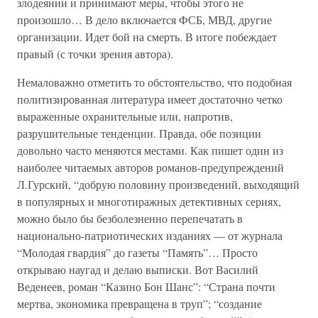
злодеянии и принимают меры, чтобы этого не
произошло… В дело включается ФСБ, МВД, другие
организации. Идет бой на смерть. В итоге побеждает
правый (с точки зрения автора).
Немаловажно отметить то обстоятельство, что подобная
политизированная литература имеет достаточно четко
выраженные охранительные или, напротив,
разрушительные тенденции. Правда, обе позиции
довольно часто меняются местами. Как пишет один из
наиболее читаемых авторов романов-предупреждений
Л.Гурский, “добрую половину произведений, выходящий
в популярных и многотиражных детективных сериях,
можно было бы безболезненно перепечатать в
национально-патриотических изданиях — от журнала
“Молодая гвардия” до газеты “Память”… Просто
открываю наугад и делаю выписки. Вот Василий
Веденеев, роман “Казино Бон Шанс”: “Страна почти
мертва, экономика превращена в труп”; “создание