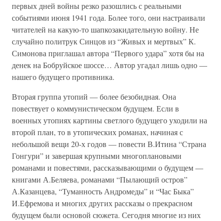
первых дней войны резко разошлись с реальными
событиями июня 1941 года. Более того, они настраивали
читателей на какую-то шапкозакидательную войну. Не
случайно политрук Синцов из “Живых и мертвых” К.
Симонова приглашал автора “Первого удара” хотя бы на
денек на Бобруйское шоссе… Автор угадал лишь одно —
нашего будущего противника.
Вторая группа утопий — более безобидная. Она
повествует о коммунистическом будущем. Если в
военных утопиях картины светлого будущего уходили на
второй план, то в утопических романах, начиная с
небольшой вещи 20-х годов — повести В.Итина “Страна
Гонгури” и завершая крупными многоплановыми
романами и повестями, рассказывающими о будущем —
книгами А.Беляева, романами “Пылающий остров”
А.Казанцева, “Туманность Андромеды” и “Час Быка”
И.Ефремова и многих других рассказы о прекрасном
будущем были основой сюжета. Сегодня многие из них