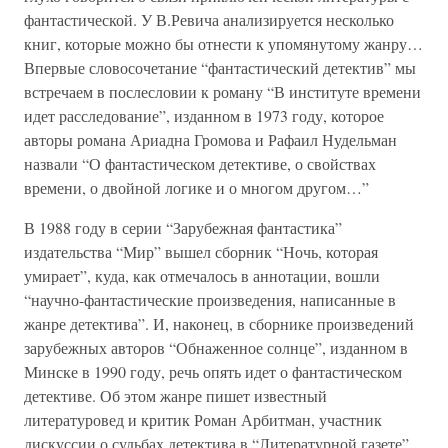
фантастической. У В.Ревича анализируется несколько
книг, которые можно бы отнести к упомянутому жанру…
Впервые словосочетание “фантастический детектив” мы
встречаем в послесловии к роману “В институте времени
идет расследование”, изданном в 1973 году, которое
авторы романа Ариадна Громова и Рафаил Нудельман
назвали “О фантастическом детективе, о свойствах
времени, о двойной логике и о многом другом…”
В 1988 году в серии “Зарубежная фантастика”
издательства “Мир” вышел сборник “Ночь, которая
умирает”, куда, как отмечалось в аннотации, вошли
“научно-фантастические произведения, написанные в
жанре детектива”. И, наконец, в сборнике произведений
зарубежных авторов “Обнаженное солнце”, изданном в
Минске в 1990 году, речь опять идет о фантастическом
детективе. Об этом жанре пишет известный
литературовед и критик Роман Арбитман, участник
дискуссии о судьбах детектива в “Литературной газете”.