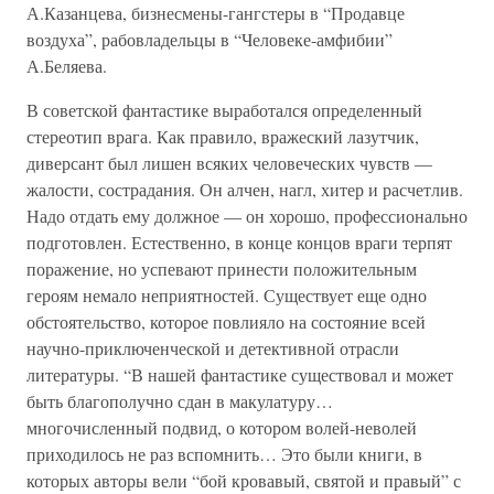
А.Казанцева, бизнесмены-гангстеры в “Продавце
воздуха”, рабовладельцы в “Человеке-амфибии”
А.Беляева.
В советской фантастике выработался определенный
стереотип врага. Как правило, вражеский лазутчик,
диверсант был лишен всяких человеческих чувств —
жалости, сострадания. Он алчен, нагл, хитер и расчетлив.
Надо отдать ему должное — он хорошо, профессионально
подготовлен. Естественно, в конце концов враги терпят
поражение, но успевают принести положительным
героям немало неприятностей. Существует еще одно
обстоятельство, которое повлияло на состояние всей
научно-приключенческой и детективной отрасли
литературы. “В нашей фантастике существовал и может
быть благополучно сдан в макулатуру…
многочисленный подвид, о котором волей-неволей
приходилось не раз вспомнить… Это были книги, в
которых авторы вели “бой кровавый, святой и правый” с