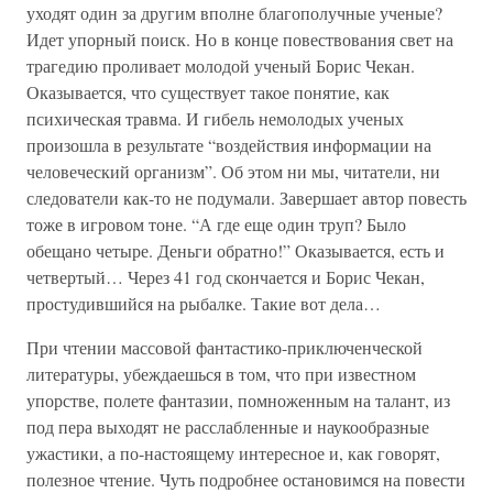
уходят один за другим вполне благополучные ученые?
Идет упорный поиск. Но в конце повествования свет на
трагедию проливает молодой ученый Борис Чекан.
Оказывается, что существует такое понятие, как
психическая травма. И гибель немолодых ученых
произошла в результате “воздействия информации на
человеческий организм”. Об этом ни мы, читатели, ни
следователи как-то не подумали. Завершает автор повесть
тоже в игровом тоне. “А где еще один труп? Было
обещано четыре. Деньги обратно!” Оказывается, есть и
четвертый… Через 41 год скончается и Борис Чекан,
простудившийся на рыбалке. Такие вот дела…
При чтении массовой фантастико-приключенческой
литературы, убеждаешься в том, что при известном
упорстве, полете фантазии, помноженным на талант, из
под пера выходят не расслабленные и наукообразные
ужастики, а по-настоящему интересное и, как говорят,
полезное чтение. Чуть подробнее остановимся на повести