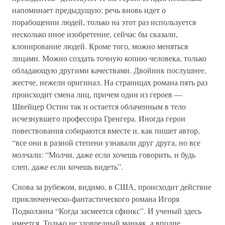
напоминает предыдущую: речь вновь идет о
порабощении людей, только на этот раз используется
несколько иное изобретение, сейчас бы сказали,
клонирование людей. Кроме того, можно меняться
лицами. Можно создать точную копию человека, только
обладающую другими качествами. Двойник послушнее,
жестче, нежели оригинал. На страницах романа пять раз
происходит смена лиц, причем один из героев —
Швейцер Остин так и остается облаченным в тело
исчезнувшего профессора Гренгера. Иногда герои
повествования собираются вместе и, как пишет автор,
“все они в разной степени узнавали друг друга, но все
молчали: “Молчи, даже если хочешь говорить, и будь
слеп, даже если хочешь видеть”.
Снова за рубежом, видимо, в США, происходит действие
приключенческо-фантастического романа Игоря
Подколзина “Когда засмеется сфинкс”. И ученый здесь
имеется. Только не зловредный маньяк, а вполне