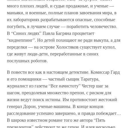
много плохих людей, и судьи продажные, и ученые —
маньяки, и военные, полные планов завоевания мира, в
их лабораториях разрабатываются опасные, способные
погубить, в лучшем случае — поработить человечество.
В “Синих людях” Павла Багряна процветает
“киднеппинг”. Но детей похищают не ради выкупа, а для
переделки — на острове Холостяков существует купол,
где живут люди-дети, переработанные в синих
послушных роботов.
В повести все как в настоящем детективе. Комиссар Гард
и его помощники — частный сыщик Таратура,
журналист из газеты “Все начистоту” Честер шаг за
шагом, преодолевая множество препон, с риском для
жизни ведут поиск истины. Им противостоит жестокий
генерал Дорон, ученые-машины. В конце концов
расследование успешно завершено, и правда побеждает…
В широко известном романе того же автора “Пять
президентов” действуют те же герои. И идея несколько