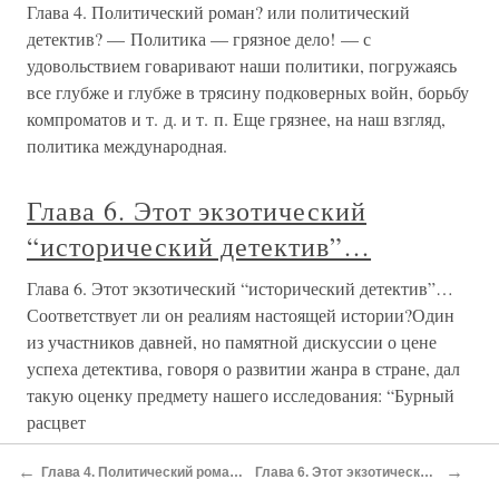
Глава 4. Политический роман? или политический
детектив? — Политика — грязное дело! — с
удовольствием говаривают наши политики, погружаясь
все глубже и глубже в трясину подковерных войн, борьбу
компроматов и т. д. и т. п. Еще грязнее, на наш взгляд,
политика международная.
Глава 6. Этот экзотический
“исторический детектив”…
Глава 6. Этот экзотический “исторический детектив”…
Соответствует ли он реалиям настоящей истории?Один
из участников давней, но памятной дискуссии о цене
успеха детектива, говоря о развитии жанра в стране, дал
такую оценку предмету нашего исследования: “Бурный
расцвет
←
→
Глава 4. Политический роман? или политический детектив?
Глава 6. Этот экзотический “исторический детектив”…
Глава 8. Исторический детектив: