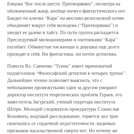
Емцова “Бог после шести. Притворяшки”, несмотря на
обозначенный жанр, вообще ничего фантастического нет.
Бандит по кличке “Кара” на мистико-религиозной почве
объединяет вокруг себя молодежь (“Притворяшки”) и
уводит ее далеко в тайгу. По пути группа распадается.
Преследуемый милиционерами и охотниками “Кара”
погибает. Обманутые им юноши и девушки еще долго
приходят в себя. Ни фантастики, ни почти детектива.
Повесть Вл. Савченко “Туник” имеет мрачноватый
подзаголовок “Философский детектив в четырех трупах”.
Дальнейшее чтение позволяет выяснить, что с
небольшими промежутками один за другим умирают
директор института теоретических проблем Тураев, его
заместитель Загурский, ученый секретарь института
Штерн. Молодой следователь прокуратуры Станислав
Коломиец, ведущий расследование, теряется: все трое
скончались от сердечной недостаточности, видимых
признаков насильственной смерти нет. Но почему же