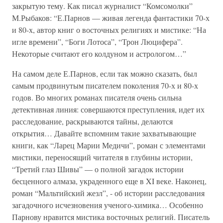
закрытую тему. Как писал журналист “Комсомолки”
М.Рыбаков: “Е.Парнов — живая легенда фантастики 70-х
и 80-х, автор книг о восточных религиях и мистике: “На
игле времени”, “Боги Лотоса”, “Трон Люцифера”.
Некоторые считают его колдуном и астрологом…”
На самом деле Е.Парнов, если так можно сказать, был
самым продвинутым писателем поколения 70-х и 80-х
годов. Во многих романах писателя очень сильна
детективная линия: совершаются преступления, идет их
расследование, раскрываются тайны, делаются
открытия… Давайте вспомним такие захватывающие
книги, как “Ларец Марии Медичи”, роман с элементами
мистики, переносящий читателя в глубины истории,
“Третий глаз Шивы” — о полной загадок истории
бесценного алмаза, украденного еще в XI веке. Наконец,
роман “Мальтийский жезл”, - об истории расследования
загадочного исчезновения ученого-химика… Особенно
Парнову нравится мистика восточных религий. Писатель