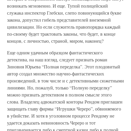
возникать мгновенно. И еще. Тупой полицейский
служака инспектор Глебски, слепо повинующийся букве
закона, допустил гибель представителей внеземной
цивилизации. Но если служитель правопорядка каждый
по-своему будет трактовать законы, что будет, в конце
концов, с личностью, страной, миром, наконец?
Еще одним удачным образцом фантастического
детектива, на наш взгляд, следует признать роман
Зиновия Юрьева “Полная переделка”. Этот плодовитый
автор создал множество научно-фантастических
произведений, в том числе и с детективными сюжетными
линиями. Но, пожалуй, только “Полную переделку”
можно признать детективом в полном смысле этого
слова. Владелец адвокатской конторы Рендом приглашен
защищать главу фирмы “Игрушки Череро”, обвиняемого
в убийстве. И хотя в уголовном процессе Рендому не
удается доказать невиновность Череро и тот
приговаривается либо к смертной казни либо к полной