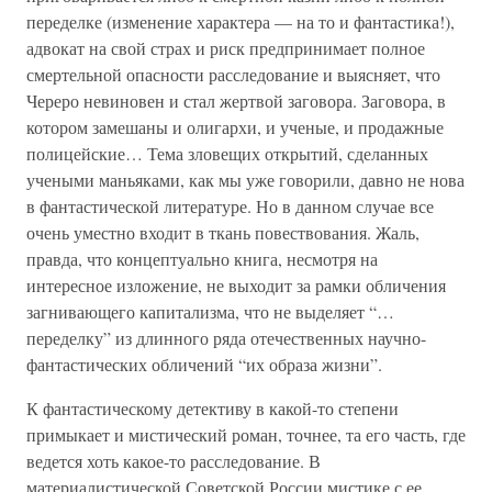
переделке (изменение характера — на то и фантастика!),
адвокат на свой страх и риск предпринимает полное
смертельной опасности расследование и выясняет, что
Череро невиновен и стал жертвой заговора. Заговора, в
котором замешаны и олигархи, и ученые, и продажные
полицейские… Тема зловещих открытий, сделанных
учеными маньяками, как мы уже говорили, давно не нова
в фантастической литературе. Но в данном случае все
очень уместно входит в ткань повествования. Жаль,
правда, что концептуально книга, несмотря на
интересное изложение, не выходит за рамки обличения
загнивающего капитализма, что не выделяет “…
переделку” из длинного ряда отечественных научно-
фантастических обличений “их образа жизни”.
К фантастическому детективу в какой-то степени
примыкает и мистический роман, точнее, та его часть, где
ведется хоть какое-то расследование. В
материалистической Советской России мистике с ее