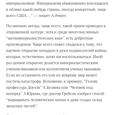
империализмом. Империализм обыкновенно воплощался
в облике какой-нибудь страны, иногда конкретной, чаще
всего США…” — пишет А.Ревич.
По мнению автора, чаще всего, такой прием приводил к
откровенной халтуре, хотя и среди многочисленных
“антиимпериалистических книг” есть добротные
произведения. Чаще всего сюжет сводился к тому, что
научное открытие попадало в руки поджигателей войны,
которые, естественно, хотят им воспользоваться. Иной
раз ценное открытие делается империалистическим
ученым-маньяком или коллективом ученых маньяков.
Если не остановить его или их вовремя, мир может
постичь катастрофа. Вспомним, к примеру, “Голову
профессора Доуэля” А.Беляева или “Человек под
копирку” З.Юрьева, где доктор Грейсон изобрел способ
“выращивать человеческие копии и даже создал склад
запасных частей”.