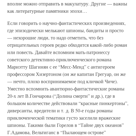
вполне можно отправить в макулатуру. Другие — важны
как литературные памятники эпохи…
Если говорить о научно-фантастических произведениях,
где эпизодически мелькают шпионы, бандиты и просто
— нехорошие люди, то надо отметить, что без
отрицательных героев редко обходится какой-либо роман
или повесть. Давайте вспомним мать-патронессу
советского детективно-приключенческого романа
Мариэтту Шагинян с ее “Месс-Менд” с антигероем
профессором Хизертоном (он же капитан Грегуар, он же
— нечто, плохо воспринимаемое под кличкой Чиче).
Уместно вспомнить авантюрно-фантастические романы
20-х лет В.Гончарова (“Долина смерти” и др.), где в
большом количестве действовали “красные пинкертоны”,
диверсанты, вредители и т. д. В 50-е годы романы
приключенческой тематики густо заселили вражеские
шпионы. Такими были Горелов в “Тайне двух океанов”
Г.Адамова, Вельтиганс в “Пылающем острове”