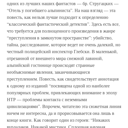
одних из лучших наших фантастов — бр. Стругацких —
“Отель у погибшего альпиниста”. На наш взгляд — эта
повесть, как нельзя лучше подходит к определению
“классический фантастический детектив”. Здесь есть все,
что требуется для полноценного произведения в жанре
“преступления в замкнутом пространстве”: убийство,
тайна, расследование, которое ведет не очень далекий, но
честный полицейский инспектор Глебски. В маленькой,
отрезанной от внешнего мира снежной лавиной,
альпийской гостинице происходят странные
необъяснимые явления, заканчивающиеся
преступлением. Повесть, как свидетельствует аннотация
к одному из изданий “посвящена одной из наиболее
популярных проблем, привлекающих внимание в эпоху
НТР — проблемы контакта с неземными
цивилизациями”. Впрочем, читателю эта сюжетная линия
ничем не интересна, да и прорисовывается она лишь в
конце книги. Как говорит один из героев: “Никаких
вурдалаков. Никакой мистики. Сплошная научная