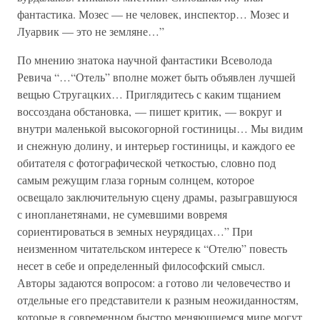
фантастика. Мозес — не человек, инспектор… Мозес и
Луарвик — это не земляне…”
По мнению знатока научной фантастики Всеволода
Ревича “…“Отель” вполне может быть объявлен лучшей
вещью Стругацких… Приглядитесь с каким тщанием
воссоздана обстановка, — пишет критик, — вокруг и
внутри маленькой высокогорной гостиницы… Мы видим
и снежную долину, и интерьер гостиницы, и каждого ее
обитателя с фотографической четкостью, словно под
самым режущим глаза горным солнцем, которое
освещало заключительную сцену драмы, разыгравшуюся
с инопланетянами, не сумевшими вовремя
сориентироваться в земных неурядицах…” При
неизменном читательском интересе к “Отелю” повесть
несет в себе и определенный философский смысл.
Авторы задаются вопросом: а готово ли человечество и
отдельные его представители к разным неожиданностям,
которые в современном быстро меняющиемся мире могут