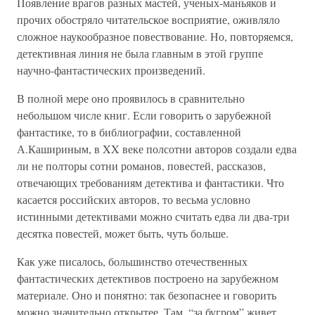
Появление врагов разных мастей, ученых-маньяков и
прочих обостряло читательское восприятие, оживляло
сложное наукообразное повествование. Но, повторяемся,
детективная линия не была главным в этой группе
научно-фантастических произведений.
В полной мере оно проявилось в сравнительно
небольшом числе книг. Если говорить о зарубежной
фантастике, то в библиографии, составленной
А.Кашириным, в XX веке полсотни авторов создали едва
ли не полторы сотни романов, повестей, рассказов,
отвечающих требованиям детектива и фантастики. Что
касается российских авторов, то весьма условно
истинными детективами можно считать едва ли два-три
десятка повестей, может быть, чуть больше.
Как уже писалось, большинство отечественных
фантастических детективов построено на зарубежном
материале. Оно и понятно: так безопаснее и говорить
можно значительно открытее. Там, “за бугром” живет