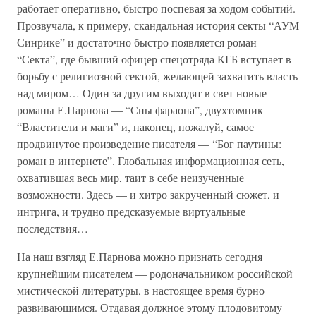
работает оперативно, быстро поспевая за ходом событий.
Прозвучала, к примеру, скандальная история секты “АУМ
Синрике” и достаточно быстро появляется роман
“Секта”, где бывший офицер спецотряда КГБ вступает в
борьбу с религиозной сектой, желающей захватить власть
над миром… Один за другим выходят в свет новые
романы Е.Парнова — “Сны фараона”, двухтомник
“Властители и маги” и, наконец, пожалуй, самое
продвинутое произведение писателя — “Бог паутины:
роман в интернете”. Глобальная информационная сеть,
охватившая весь мир, таит в себе неизученные
возможности. Здесь — и хитро закрученный сюжет, и
интрига, и трудно предсказуемые виртуальные
последствия…
На наш взгляд Е.Парнова можно признать сегодня
крупнейшим писателем — родоначальником российской
мистической литературы, в настоящее время бурно
развивающимся. Отдавая должное этому плодовитому