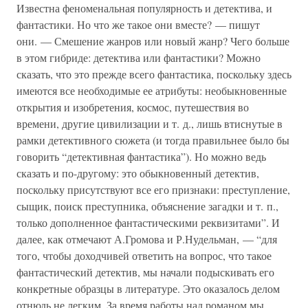
Известна феноменальная популярность и детектива, и
фантастики. Но что же такое они вместе? — пишут
они. — Смешение жанров или новый жанр? Чего больше
в этом гибриде: детектива или фантастики? Можно
сказать, что это прежде всего фантастика, поскольку здесь
имеются все необходимые ее атрибуты: необыкновенные
открытия и изобретения, космос, путешествия во
времени, другие цивилизации и т. д., лишь втиснутые в
рамки детективного сюжета (и тогда правильнее было бы
говорить “детективная фантастика”). Но можно ведь
сказать и по-другому: это обыкновенный детектив,
поскольку присутствуют все его признаки: преступление,
сыщик, поиск преступника, объяснение загадки и т. п.,
только дополненное фантастическими реквизитами”. И
далее, как отмечают А.Громова и Р.Нудельман, — “для
того, чтобы доходчивей ответить на вопрос, что такое
фантастический детектив, мы начали подыскивать его
конкретные образцы в литературе. Это оказалось делом
отнюдь не легким. За время работы над романом мы