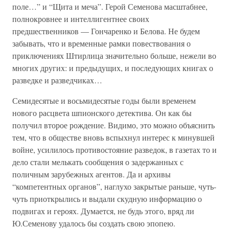
поле…” и “Щита и меча”. Герой Семенова масштабнее,
полнокровнее и интеллигентнее своих
предшественников — Гончаренко и Белова. Не будем
забывать, что и временные рамки повествования о
приключениях Штирлица значительно больше, нежели во
многих других: и предыдущих, и последующих книгах о
разведке и разведчиках…
Семидесятые и восьмидесятые годы были временем
нового расцвета шпионского детектива. Он как бы
получил второе рождение. Видимо, это можно объяснить
тем, что в обществе вновь вспыхнул интерес к минувшей
войне, усилилось противостояние разведок, в газетах то и
дело стали мелькать сообщения о задержанных с
поличным зарубежных агентов. Да и архивы
“компетентных органов”, наглухо закрытые раньше, чуть-
чуть приоткрылись и выдали скудную информацию о
подвигах и героях. Думается, не будь этого, вряд ли
Ю.Семенову удалось бы создать свою эпопею.