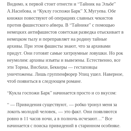
Видимо, к первой стоит отнести и “Тайник на Эльбе”
А.Насибова, и “Куклу госпожи Барк” Х.Мугуева. Обе
книжки повествуют об операциях славных чекистов
против фашистского абвера. В “Тайнике” с помощью
немецких антифашистов советская разведка отыскивает в
немецком тылу и переправляет на родину тайные
архивы. При этом фашисты знают, что за архивами
придут. Они готовят самые хитроумные ловушки. Но рок
неумолим: архивы изъяты и вывезены. Естественно, все
эти Торны, Висбахи, Беккеры — гестаповцы
уничтожены. Лишь группенфюрер Упиц ушел. Наверное,
чтоб появиться в следующем романе.
“Кукла госпожи Барк” начинается просто и со вкусом:
“ — Привидения существуют, — робко тронул меня за
локоть молодой человек, — это факт. Они появляются
ровно в 11 часов ночи, а в полночь исчезают…” Все
начинается с поиска привидений в старинном особняке.