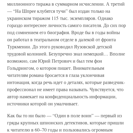
миллионного тиража в суммарном исчислении. А третий
— “На Шпрее клубятся тучи” был издан только на
украинском тиражом 115 тыс. экземпляров. Однако
гораздо интереснее личность самого писателя. До сих пор
под сомнением его биография. Вроде бы в годы войны
он работал в театральном отделе в далекой от фронта
Туркмении. До этого руководил Яузовской детской
трудовой колонией. Безупречно знал немецкий… Вполне
возможно, сам Юрий Петрович и был тем фон
Гольдрингом, о котором пишет. Внимательным
читателям романа бросается в глаза уклончивая
интонация, когда речь идет о деталях, которые разведчик-
профессионал не имеет права называть. Чувствуется, что
автор намекает на конфиденциальность информации,
источники которой он умалчивает.
Как бы то ни было — “Один в поле воин” — первый из
гряды крупных шпионских детективов, которые пришли
к читателю в 60–70 годы и пользовались огромным