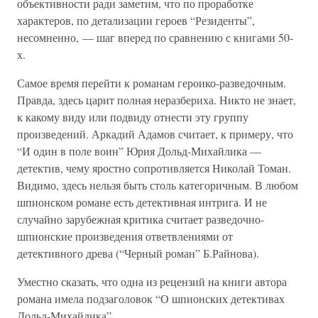
объективности ради заметим, что по проработке
характеров, по детализации героев “Резиденты”,
несомненно, — шаг вперед по сравнению с книгами 50-
х.
Самое время перейти к романам героико-разведочным.
Правда, здесь царит полная неразбериха. Никто не знает,
к какому виду или подвиду отнести эту группу
произведений. Аркадий Адамов считает, к примеру, что
“И один в поле воин” Юрия Дольд-Михайлика —
детектив, чему яростно сопротивляется Николай Томан.
Видимо, здесь нельзя быть столь категоричным. В любом
шпионском романе есть детективная интрига. И не
случайно зарубежная критика считает разведочно-
шпионские произведения ответвлениями от
детективного древа (“Черный роман” Б.Райнова).
Уместно сказать, что одна из рецензий на книги автора
романа имела подзаголовок “О шпионских детективах
Дольд-Михайлика”.