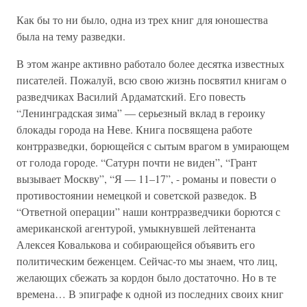
Как бы то ни было, одна из трех книг для юношества
была на тему разведки.
В этом жанре активно работало более десятка известных
писателей. Пожалуй, всю свою жизнь посвятил книгам о
разведчиках Василий Ардаматский. Его повесть
“Ленинградская зима” — серьезный вклад в героику
блокады города на Неве. Книга посвящена работе
контрразведки, борющейся с сытым врагом в умирающем
от голода городе. “Сатурн почти не виден”, “Грант
вызывает Москву”, “Я — 11–17”, - романы и повести о
противостоянии немецкой и советской разведок. В
“Ответной операции” наши контрразведчики борются с
американской агентурой, умыкнувшей лейтенанта
Алексея Ковалькова и собирающейся объявить его
политическим беженцем. Сейчас-то мы знаем, что лиц,
желающих сбежать за кордон было достаточно. Но в те
времена… В эпиграфе к одной из последних своих книг