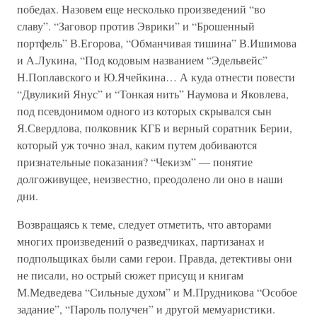
победах. Назовем еще несколько произведений “во
славу”. “Заговор против Эврики” и “Брошенный
портфель” В.Егорова, “Обманчивая тишина” В.Ишимова
и А.Лукина, “Под кодовым названием “Эдельвейс”
Н.Поплавского и Ю.Ячейкина… А куда отнести повести
“Двуликий Янус” и “Тонкая нить” Наумова и Яковлева,
под псевдонимом одного из которых скрывался сын
Я.Свердлова, полковник КГБ и верный соратник Берии,
который уж точно знал, каким путем добиваются
признательные показания? “Чекизм” — понятие
долгоживущее, неизвестно, преодолено ли оно в наши
дни.
Возвращаясь к теме, следует отметить, что авторами
многих произведений о разведчиках, партизанах и
подпольщиках были сами герои. Правда, детективы они
не писали, но острый сюжет присущ и книгам
М.Медведева “Сильные духом” и М.Прудникова “Особое
задание”, “Пароль получен” и другой мемуаристики.