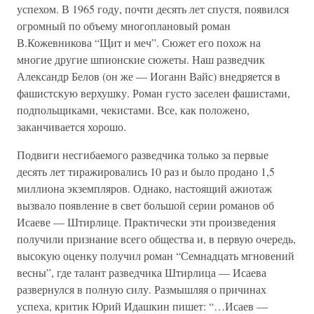
успехом. В 1965 году, почти десять лет спустя, появился
огромный по объему многоплановый роман
В.Кожевникова “Щит и меч”. Сюжет его похож на
многие другие шпионские сюжеты. Наш разведчик
Александр Белов (он же — Иоганн Вайс) внедряется в
фашистскую верхушку. Роман густо заселен фашистами,
подпольщиками, чекистами. Все, как положено,
заканчивается хорошо.
Подвиги несгибаемого разведчика только за первые
десять лет тиражировались 10 раз и было продано 1,5
миллиона экземпляров. Однако, настоящий ажиотаж
вызвало появление в свет большой серии романов об
Исаеве — Штирлице. Практически эти произведения
получили признание всего общества и, в первую очередь,
высокую оценку получил роман “Семнадцать мгновений
весны”, где талант разведчика Штирлица — Исаева
развернулся в полную силу. Размышляя о причинах
успеха, критик Юрий Идашкин пишет: “…Исаев —