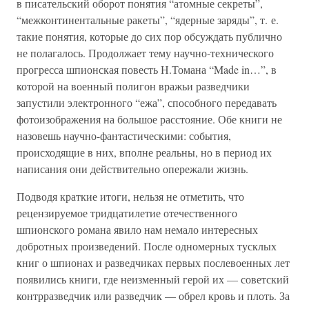
в писательский оборот понятия “атомные секреты”,
“межконтинентальные ракеты”, “ядерные заряды”, т. е.
такие понятия, которые до сих пор обсуждать публично
не полагалось. Продолжает тему научно-технического
прогресса шпионская повесть Н.Томана “Made in…”, в
которой на военный полигон вражьи разведчики
запустили электронного “ежа”, способного передавать
фотоизображения на большое расстояние. Обе книги не
назовешь научно-фантастическими: события,
происходящие в них, вполне реальны, но в период их
написания они действительно опережали жизнь.
Подводя краткие итоги, нельзя не отметить, что
рецензируемое тридцатилетие отечественного
шпионского романа явило нам немало интересных
добротных произведений. После одномерных тусклых
книг о шпионах и разведчиках первых послевоенных лет
появились книги, где неизменный герой их — советский
контрразведчик или разведчик — обрел кровь и плоть. За