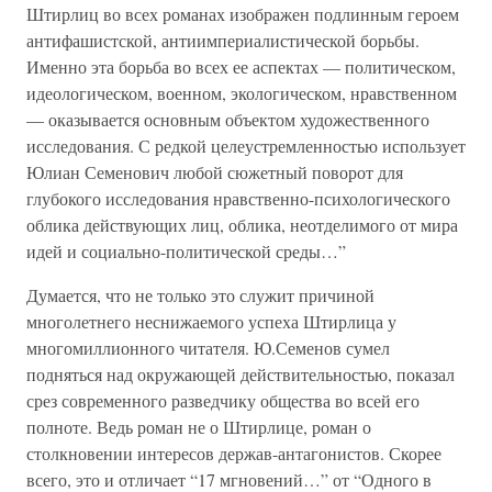
Штирлиц во всех романах изображен подлинным героем
антифашистской, антиимпериалистической борьбы.
Именно эта борьба во всех ее аспектах — политическом,
идеологическом, военном, экологическом, нравственном
— оказывается основным объектом художественного
исследования. С редкой целеустремленностью использует
Юлиан Семенович любой сюжетный поворот для
глубокого исследования нравственно-психологического
облика действующих лиц, облика, неотделимого от мира
идей и социально-политической среды…”
Думается, что не только это служит причиной
многолетнего неснижаемого успеха Штирлица у
многомиллионного читателя. Ю.Семенов сумел
подняться над окружающей действительностью, показал
срез современного разведчику общества во всей его
полноте. Ведь роман не о Штирлице, роман о
столкновении интересов держав-антагонистов. Скорее
всего, это и отличает “17 мгновений…” от “Одного в