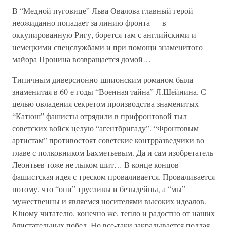
В “Медной пуговице” Льва Овалова главный герой
неожиданно попадает за линию фронта — в
оккупированную Ригу, борется там с английскими и
немецкими спецслужбами и при помощи знаменитого
майора Пронина возвращается домой…
Типичным диверсионно-шпионским романом была
знаменитая в 60-е годы “Военная тайна” Л.Шейнина. С
целью овладения секретом производства знаменитых
“Катюш” фашисты отрядили в прифронтовой тыл
советских войск целую “агентбригаду”. “Фронтовым
артистам” противостоят советские контрразведчики во
главе с полковником Бахметьевым. Да и сам изобретатель
Леонтьев тоже не лыком шит… В конце концов
фашистская идея с треском проваливается. Проваливается
потому, что “они” трусливы и безыдейны, а “мы”
мужественны и являемся носителями высоких идеалов.
Юному читателю, конечно же, тепло и радостно от наших
блистательных побед. Но все-таки закрадывается подлая