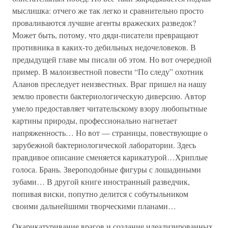
мыслишка: отчего же так легко и сравнительно просто
проваливаются лучшие агенты вражеских разведок?
Может быть, потому, что дяди-писатели превращают
противника в каких-то дебильных недочеловеков. В
предыдущей главе мы писали об этом. Но вот очередной
пример. В малоизвестной повести “По следу” охотник
Аланов преследует неизвестных. Враг пришел на нашу
землю провести бактериологическую диверсию. Автор
умело предоставляет читательскому взору любопытные
картины природы, профессионально нагнетает
напряженность… Но вот — страницы, повествующие о
зарубежной бактериологической лаборатории. Здесь
правдивое описание сменяется карикатурой…Хриплые
голоса. Брань. Звероподобные фигуры с лошадиными
зубами… В другой книге иностранный разведчик,
попивая виски, попутно делится с собутыльником
своими дальнейшими творческими планами…
Окарикатуривание врагов и создание идеализированных