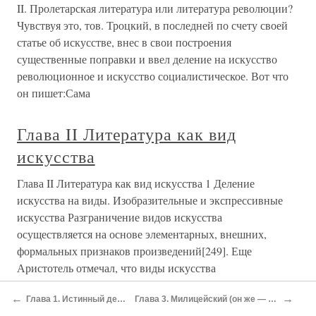
II. Пролетарская литература или литература революции?
Чувствуя это, тов. Троцкий, в последней по счету своей
статье об искусстве, внес в свои построения
существенные поправки и ввел деление на искусство
революционное и искусство социалистическое. Вот что
он пишет:Сама
Глава II Литература как вид
искусства
Глава II Литература как вид искусства 1 Деление
искусства на виды. Изобразительные и экспрессивные
искусства Разграничение видов искусства
осуществляется на основе элементарных, внешних,
формальных признаков произведений[249]. Еще
Аристотель отмечал, что виды искусства
←
→
Глава 1. Истинный детектив: какой он есть и что хотелось бы…
Глава 3. Милицейский (он же — прокурорский, судейский и т. д.) производственный роман
Глава 1. Художественная