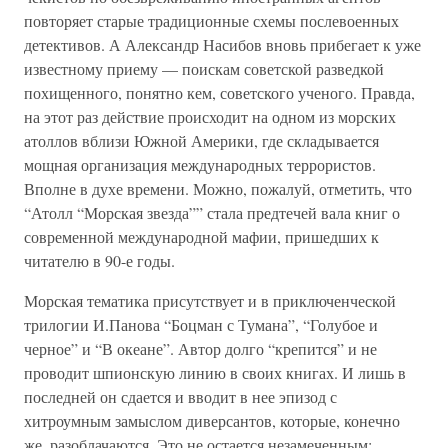
повторяет старые традиционные схемы послевоенных
детективов. А Александр Насибов вновь прибегает к уже
известному приему — поискам советской разведкой
похищенного, понятно кем, советского ученого. Правда,
на этот раз действие происходит на одном из морских
атоллов вблизи Южной Америки, где складывается
мощная организация международных террористов.
Вполне в духе времени. Можно, пожалуй, отметить, что
“Атолл “Морская звезда”” стала предтечей вала книг о
современной международной мафии, пришедших к
читателю в 90-е годы.
Морская тематика присутствует и в приключенческой
трилогии И.Панова “Боцман с Тумана”, “Голубое и
черное” и “В океане”. Автор долго “крепится” и не
проводит шпионскую линию в своих книгах. И лишь в
последней он сдается и вводит в нее эпизод с
хитроумным замыслом диверсантов, которые, конечно
же, разоблачаются. Это не остается незамеченным: