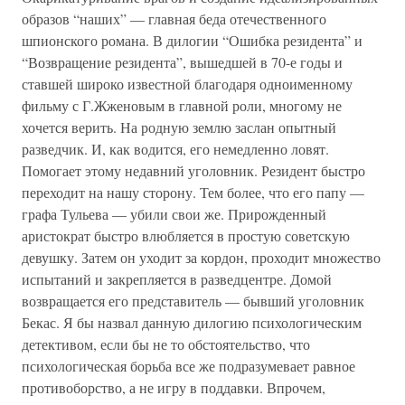
образов “наших” — главная беда отечественного
шпионского романа. В дилогии “Ошибка резидента” и
“Возвращение резидента”, вышедшей в 70-е годы и
ставшей широко известной благодаря одноименному
фильму с Г.Жженовым в главной роли, многому не
хочется верить. На родную землю заслан опытный
разведчик. И, как водится, его немедленно ловят.
Помогает этому недавний уголовник. Резидент быстро
переходит на нашу сторону. Тем более, что его папу —
графа Тульева — убили свои же. Прирожденный
аристократ быстро влюбляется в простую советскую
девушку. Затем он уходит за кордон, проходит множество
испытаний и закрепляется в разведцентре. Домой
возвращается его представитель — бывший уголовник
Бекас. Я бы назвал данную дилогию психологическим
детективом, если бы не то обстоятельство, что
психологическая борьба все же подразумевает равное
противоборство, а не игру в поддавки. Впрочем,