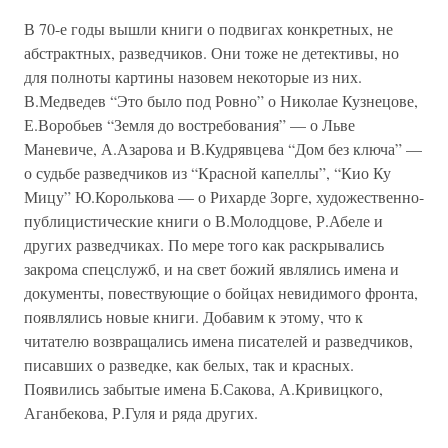
В 70-е годы вышли книги о подвигах конкретных, не
абстрактных, разведчиков. Они тоже не детективы, но
для полноты картины назовем некоторые из них.
В.Медведев “Это было под Ровно” о Николае Кузнецове,
Е.Воробьев “Земля до востребования” — о Льве
Маневиче, А.Азарова и В.Кудрявцева “Дом без ключа” —
о судьбе разведчиков из “Красной капеллы”, “Кио Ку
Мицу” Ю.Королькова — о Рихарде Зорге, художественно-
публицистические книги о В.Молодцове, Р.Абеле и
других разведчиках. По мере того как раскрывались
закрома спецслужб, и на свет божий являлись имена и
документы, повествующие о бойцах невидимого фронта,
появлялись новые книги. Добавим к этому, что к
читателю возвращались имена писателей и разведчиков,
писавших о разведке, как белых, так и красных.
Появились забытые имена Б.Сакова, А.Кривицкого,
Аганбекова, Р.Гуля и ряда других.