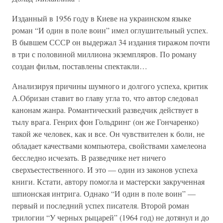
Изданный в 1956 году в Киеве на украинском языке
роман “И один в поле воин” имел оглушительный успех.
В бывшем СССР он выдержал 34 издания тиражом почти
в три с половиной миллиона экземпляров. По роману
создан фильм, поставлены спектакли…
Анализируя причины шумного и долгого успеха, критик
А.Обризан ставит во главу угла то, что автор следовал
канонам жанра. Романтический разведчик действует в
тылу врага. Генрих фон Гольдринг (он же Гончаренко)
такой же человек, как и все. Он чувствителен к боли, не
обладает качествами компьютера, свойствами хамелеона
бесследно исчезать. В разведчике нет ничего
сверхъестественного. И это — один из законов успеха
книги. Кстати, автору помогла и мастерски закрученная
шпионская интрига. Однако “И один в поле воин” —
первый и последний успех писателя. Второй роман
трилогии “У черных рыцарей” (1964 год) не дотянул и до