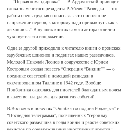
— “Первая командировка” — В.Ардаматский приводит
слова знаменитого резидента Р.Абеля: “Разведка — это
работа очень трудная и опасная… это постоянное
напряжение нервов, к которому надо привыкнуть как к
дыханию…” В лучших книгах самого автора отлично
чувствуется это напряжение.
Одна за другой приходили к читателю книги о происках
зарубежных шпионов и подвигах наших разведчиков.
Молодой Николай Леонов в содружестве с Юрием
Костровым создал повесть “Операция “Викинг”” — о
поединке советской и немецкой разведки в
оккупированном Таллине в 1942 году. Вообще
Прибалтика оказалась для писателей благодатным полем
в качестве плацдарма для развития событий.
В.Востоков в повестях “Ошибка господина Роджерса” и
“Последняя телеграмма”, посвященных “героизму
советского разведчика в годы войны и работе советских
чекистов по обезвреживанию иностранных агентов”