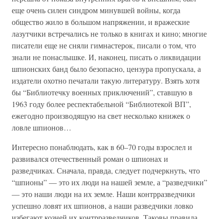
еще очень силен синдром минувшей войны, когда
общество жило в большом напряжении, и вражеские
лазутчики встречались не только в книгах и кино; многие
писатели еще не сняли гимнастерок, писали о том, что
знали не понаслышке. И, наконец, писать о ликвидации
шпионских банд было безопасно, цензура пропускала, а
издатели охотно печатали такую литературу. Взять хотя
бы “Библиотечку военных приключений”, ставшую в
1963 году более респектабельной “Библиотекой ВП”,
ежегодно производящую на свет несколько книжек о
ловле шпионов…
Интересно понаблюдать, как в 60–70 годы взрослел и
развивался отечественный роман о шпионах и
разведчиках. Сначала, правда, следует подчеркнуть, что
“шпионы” — это их люди на нашей земле, а “разведчики”
— это наши люди на их земле. Наши контрразведчики
успешно ловят их шпионов, а наши разведчики ловко
избегают козней их контрразведчиков. Таковы правила