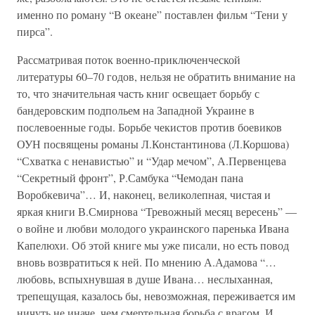
именно по роману “В океане” поставлен фильм “Тени у
пирса”.
Рассматривая поток военно-приключенческой
литературы 60–70 годов, нельзя не обратить внимание на
то, что значительная часть книг освещает борьбу с
бандеровским подпольем на Западной Украине в
послевоенные годы. Борьбе чекистов против боевиков
ОУН посвящены романы Л.Константинова (Л.Коршова)
“Схватка с ненавистью” и “Удар мечом”, А.Первенцева
“Секретный фронт”, Р.Самбука “Чемодан пана
Воробкевича”… И, наконец, великолепная, чистая и
яркая книги В.Смирнова “Тревожный месяц вересень” —
о войне и любви молодого украинского паренька Ивана
Капелюхи. Об этой книге мы уже писали, но есть повод
вновь возвратиться к ней. По мнению А.Адамова “…
любовь, вспыхнувшая в душе Ивана… неслыханная,
трепещущая, казалось бы, невозможная, переживается им
ничуть не иначе, чем смертельная борьба с врагом. И