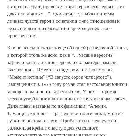
автор исследует, проверяет характер своего героя в этих
двух испытаниях…”. Думается, в углублении темы
личных чувств героя в сочетании с его отношением к
реальной действительности и кроется успех этого
произведения.
Как не вспомнить здесь еще об одной разведочной книге,
в которой столь же ясно, как в “…месяце вересень”
зафиксированы деяния героев, их характеры, мысли,
настроения… Имеется в виду роман В.Богомолова
“Момент истины” (“В августе сорок четвертого”).
Выпущенный в 1973 году роман стал настольной книгой
молодого (да и не только) читателя. Успех — прежде
всего в углубленном внимании писателя к своим героям.
Даже главы названы по их фамилиям: “Алехин,
Таманцев, Блинов” — разведчики-поисковики, многие
сутки не покидают лесов Прибалтики и Белоруссии,
разыскивая крайне опасную для успешного
крупномасштабного наступления наших войск