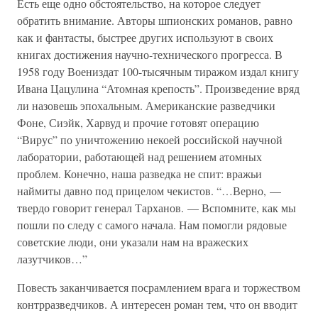
Есть еще одно обстоятельство, на которое следует
обратить внимание. Авторы шпионских романов, равно
как и фантасты, быстрее других используют в своих
книгах достижения научно-технического прогресса. В
1958 году Воениздат 100-тысячным тиражом издал книгу
Ивана Цацулина “Атомная крепость”. Произведение вряд
ли назовешь эпохальным. Американские разведчики
Фоне, Сиэйк, Харвуд и прочие готовят операцию
“Вирус” по уничтожению некоей российской научной
лаборатории, работающей над решением атомных
проблем. Конечно, наша разведка не спит: вражьи
наймиты давно под прицелом чекистов. “…Верно, —
твердо говорит генерал Тарханов. — Вспомните, как мы
пошли по следу с самого начала. Нам помогли рядовые
советские люди, они указали нам на вражеских
лазутчиков…”
Повесть заканчивается посрамлением врага и торжеством
контрразведчиков. А интересен роман тем, что он вводит