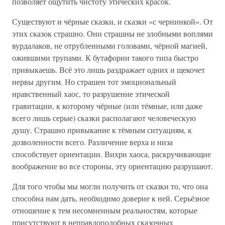
позволяет ощутить чистоту этических красок.
Существуют и чёрные сказки, и сказки «с чернинкой». От
этих сказок страшно. Они страшны не злобными воплями
вурдалаков, не отрубленными головами, чёрной магией,
ожившими трупами. К бутафории такого типа быстро
привыкаешь. Всё это лишь раздражает одних и щекочет
нервы другим. Но страшен тот эмоциональный
нравственный хаос, то разрушение этической
гравитации, к которому чёрные (или тёмные, или даже
всего лишь серые) сказки располагают человеческую
душу. Страшно привыкание к тёмным ситуациям, к
дозволенности всего. Различение верха и низа
способствует ориентации. Вихри хаоса, раскручивающие
воображение во все стороны, эту ориентацию разрушают.
Для того чтобы мы могли получить от сказки то, что она
способна нам дать, необходимо доверие к ней. Серьёзное
отношение к тем несомненным реальностям, которые
присутствуют в неправдоподобных сказочных