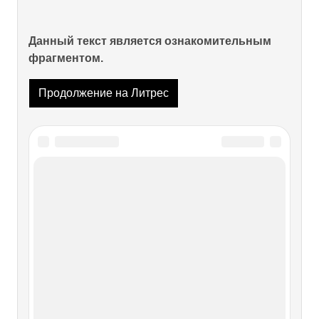
Данный текст является ознакомительным
фрагментом.
Продолжение на Литрес
Читайте также
Самый маленький герой
Самый маленький герой Со своими необычными
внешними данными этот актер просто обречен на роли в
сказочных и фантастических фильмах. Более того, он
практически вырос на их съемочных площадках.На
русский язык имя Дэвиса обычно переносят, как