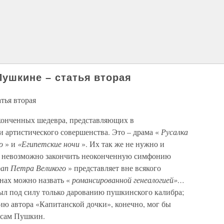
Пушкине – статья вторая
тья вторая
аконченных шедевра, представляющих в
и артистического совершенства. Это – драма «
Русалка
го
» и
«Египетские ночи
». Их так же не нужно и
 и невозможно закончить неоконченную симфонию
ап Петра Великого
» представляет вне всякого
инах можно назвать «
романсированной генеалогией»…
ыл под силу только дарованию пушкинского калибра;
ю автора «Капитанской дочки», конечно, мог бы
и сам Пушкин.