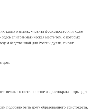
тих едких намеках уловить фрондерство или хуже –
– здесь эпиграмматическая месть тем, о которых
едам бедственной для России дуэли, писал:
отцов,
ние великого поэта, но еще и аристократа – «рыцаря
м подобало быть дому образованного аристократа,