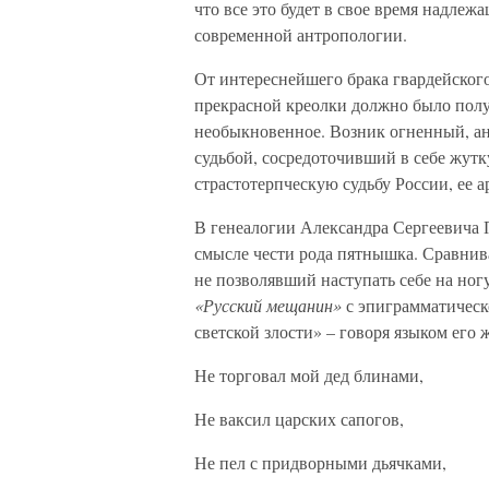
что все это будет в свое время надле
современной антропологии.
От интереснейшего брака гвардейског
прекрасной креолки должно было полу
необыкновенное. Возник огненный, а
судьбой, сосредоточивший в себе жут
страстотерпческую судьбу России, ее 
В генеалогии Александра Сергеевича 
смысле чести рода пятнышка. Сравнив
не позволявший наступать себе на ног
«Русский мещанин»
с эпиграмматическ
светской злости» – говоря языком его
Не торговал мой дед блинами,
Не ваксил царских сапогов,
Не пел с придворными дьячками,