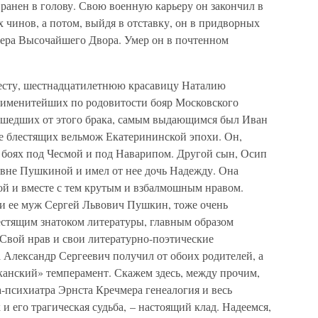
 ранен в голову. Свою военную карьеру он закончил в
 чинов, а потом, выйдя в отставку, он в придворных
ргера Высочайшего Двора. Умер он в почтенном
весту, шестнадцатилетнюю красавицу Наталию
 именитейших по родовитости бояр Московского
исшедших от этого брака, самым выдающимся был Иван
е блестящих вельмож Екатерининской эпохи. Он,
 боях под Чесмой и под Наварипом. Другой сын, Осип
вне Пушкиной и имел от нее дочь Надежду. Она
ой и вместе с тем крутым и взбалмошным нравом.
 и ее муж Сергей Львович Пушкин, тоже очень
естящим знатоком литературы, главным образом
 Свой нрав и свои литературно-поэтические
 Александр Сергеевич получил от обоих родителей, а
канский» темперамент. Скажем здесь, между прочим,
а-психиатра Эрнста Кречмера генеалогия и весь
и его трагическая судьба, – настоящий клад. Надеемся,