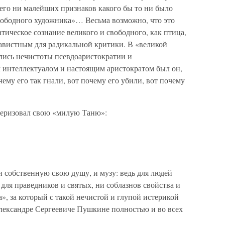
его ни малейших признаков какого бы то ни было
вободного художника»… Весьма возможно, что это
атическое сознание великого и свободного, как птица,
навистным для радикальной критики. В «великой
лись нечистоты псевдоаристократии и
интеллектуалом и настоящим аристократом был он,
му его так гнали, вот почему его убили, вот почему
теризовал свою «милую Таню»:
и собственную свою душу, и музу: ведь для людей
и для праведников и святых, ни соблазнов свойства и
», за который с такой нечистой и глупой истерикой
ександре Сергеевиче Пушкине полностью и во всех