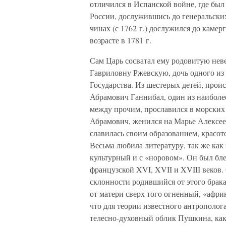
отличился в Испанской войне, где был
России, дослужившись до генеральских
чинах (с 1762 г.) дослужился до каме
возрасте в 1781 г.
Сам Царь сосватал ему родовитую не
Гавриловну Ржевскую, дочь одного из
Государства. Из шестерых детей, про
Абрамович Ганнибал, один из наиболе
между прочим, прославился в морских
Абрамович, женился на Марье Алексее
славилась своим образованием, красот
Весьма любила литературу, так же как
культурный и с «норовом». Он был бл
французской XVI, XVII и XVIII веков.
склонности родившийся от этого брака
от матери сверх того огненный, «афри
что для теории известного антрополог
телесно-духовный облик Пушкина, как 