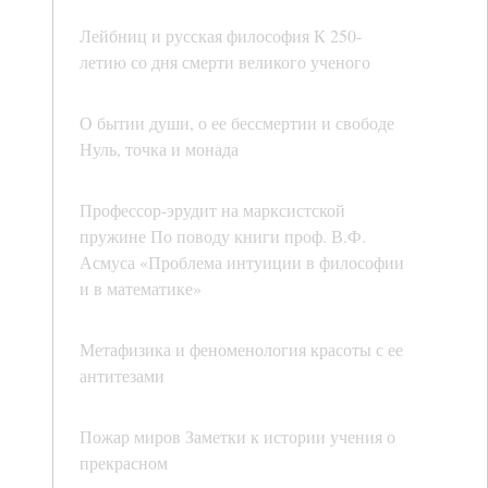
Лейбниц и русская философия К 250-
летию со дня смерти великого ученого
О бытии души, о ее бессмертии и свободе
Нуль, точка и монада
Профессор-эрудит на марксистской
пружине По поводу книги проф. В.Ф.
Асмуса «Проблема интуиции в философии
и в математике»
Метафизика и феноменология красоты с ее
антитезами
Пожар миров Заметки к истории учения о
прекрасном