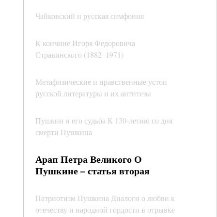
Чайковский и русская симфония
К кончине Игоря Федоровича
Стравинского (1882–1971)
Метафизические и нравственные устои
русской литературы и их антитезы
Пушкин и его судьба К 130-летию со дня
смерти Пушкина
Арап Петра Великого О
Пушкине – статья вторая
Патриотизм Пушкина Диалоги о любви к
отечеству и народной гордости в отрывке