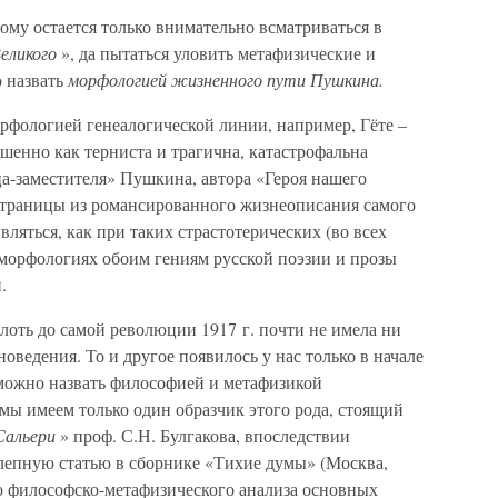
му остается только внимательно всматриваться в
еликого
», да пытаться уловить метафизические и
о назвать
морфологией жизненного пути Пушкина.
орфологией генеалогической линии, например, Гёте –
ршенно как терниста и трагична, катастрофальна
а-заместителя» Пушкина, автора «Героя нашего
 страницы из романсированного жизнеописания самого
ляться, как при таких страстотерических (во всех
 морфологиях обоим гениям русской поэзии и прозы
.
плоть до самой революции 1917 г. почти не имела ни
оведения. То и другое появилось у нас только в начале
 можно назвать философией и метафизикой
мы имеем только один образчик этого рода, стоящий
Сальери
» проф. С.Н. Булгакова, впоследствии
олепную статью в сборнике «Тихие думы» (Москва,
о философско-метафизического анализа основных