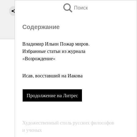
Поиск
Содержание
Владимир Ильин Пожар миров.
Избранные статьи из журнала
«Возрождение»
Исав, восставший на Иакова
Продолжение на Литрес
Художественный стиль русских философов
и ученых