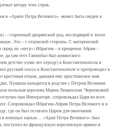
лежат автору этих строк.
 в «Арапе Петра Великого», может быть сведен к
к) – старинный дворянский род, восходящий к эпохе
аньше. Это – с отцовской стороны. С материнской
(вряд ли «негр») Ибрагим – в крещении Абрам –
ое, да сам этот Ганнибал был княжеского
ем детстве (семи лет отроду) в Константинополь в
упил русский посол в Константинополе и препроводил в
го крестным отцом, давшим ему христианское имя.
ядке, Пушкин находится в родстве с Петром Великим.
ыла польская королева Мария Лещинская. Чернокожий
еотлучно при Императоре, сопровождал Царя во всех
нате. Сопровождал Ибрагим-Абрам Петра Великого и в
ду, где он был оставлен Царем для окончания
я в военных науках… «Арап Петра Великого» был
а, поступил во французскую королевскую армию и