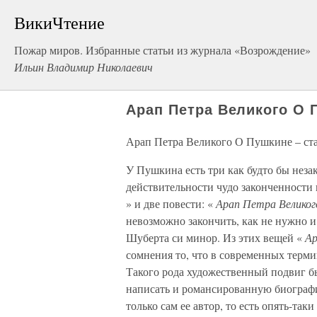
ВикиЧтение
Пожар миров. Избранные статьи из журнала «Возрождение»
Ильин Владимир Николаевич
Арап Петра Великого О 
Арап Петра Великого О Пушкине – ста
У Пушкина есть три как будто бы нез
действительности чудо законченности 
» и две повести: «
Арап Петра Велико
невозможно закончить, как не нужно
Шуберта си минор. Из этих вещей «
Ар
сомнения то, что в современных терм
Такого рода художественный подвиг б
написать и романсированную биографи
только сам ее автор, то есть опять-так