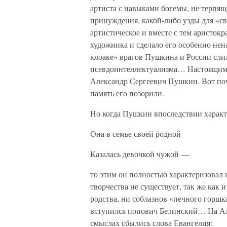
артиста с навыками богемы, не терпящ
принуждения, какой-либо узды для «с
артистическое и вместе с тем аристокр
художника и сделало его особенно не
клоаке» врагов Пушкина и России сли
псевдоинтеллектуализма… Настоящим 
Александр Сергеевич Пушкин. Вот поче
память его позорили.
Но когда Пушкин впоследствии харак
Она в семье своей родной
Казалась девочкой чужой —
то этим он полностью характеризовал 
творчества не существует, так же как 
родства, ни соблазнов «печного горшка
вступился попович Белинский… На Ал
смыслах сбылись слова Евангелия: