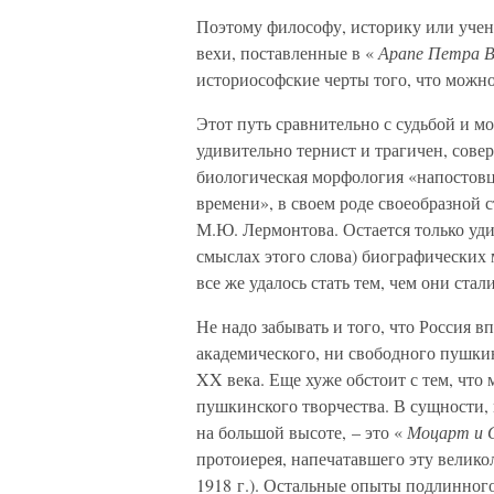
Поэтому философу, историку или учено
вехи, поставленные в «
Арапе Петра В
историософские черты того, что можн
Этот путь сравнительно с судьбой и м
удивительно тернист и трагичен, сове
биологическая морфология «напостовц
времени», в своем роде своеобразной
М.Ю. Лермонтова. Остается только удив
смыслах этого слова) биографических
все же удалось стать тем, чем они стали
Не надо забывать и того, что Россия в
академического, ни свободного пушкин
XX века. Еще хуже обстоит с тем, что
пушкинского творчества. В сущности, 
на большой высоте, – это «
Моцарт и 
протоиерея, напечатавшего эту велик
1918 г.). Остальные опыты подлинног