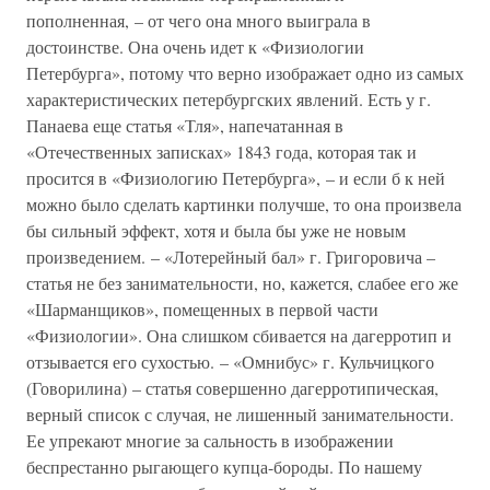
пополненная, – от чего она много выиграла в
достоинстве. Она очень идет к «Физиологии
Петербурга», потому что верно изображает одно из самых
характеристических петербургских явлений. Есть у г.
Панаева еще статья «Тля», напечатанная в
«Отечественных записках» 1843 года, которая так и
просится в «Физиологию Петербурга», – и если б к ней
можно было сделать картинки получше, то она произвела
бы сильный эффект, хотя и была бы уже не новым
произведением. – «Лотерейный бал» г. Григоровича –
статья не без занимательности, но, кажется, слабее его же
«Шарманщиков», помещенных в первой части
«Физиологии». Она слишком сбивается на дагерротип и
отзывается его сухостью. – «Омнибус» г. Кульчицкого
(Говорилина) – статья совершенно дагерротипическая,
верный список с случая, не лишенный занимательности.
Ее упрекают многие за сальность в изображении
беспрестанно рыгающего купца-бороды. По нашему