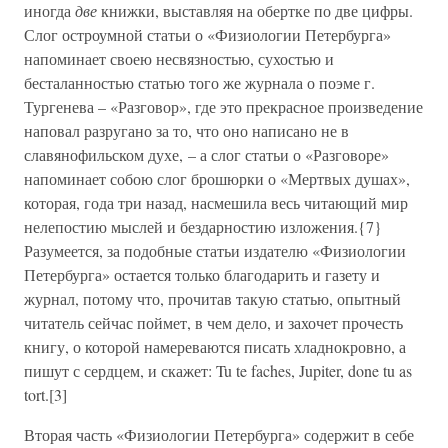
иногда
две
книжки, выставляя на обертке по две цифры.
Слог остроумной статьи о «Физиологии Петербурга»
напоминает своею несвязностью, сухостью и
бесталанностью статью того же журнала о поэме г.
Тургенева – «Разговор», где это прекрасное произведение
наповал разругано за то, что оно написано не в
славянофильском духе, – а слог статьи о «Разговоре»
напоминает собою слог брошюрки о «Мертвых душах»,
которая, года три назад, насмешила весь читающий мир
нелепостию мыслей и бездарностию изложения.{7}
Разумеется, за подобные статьи издателю «Физиологии
Петербурга» остается только благодарить и газету и
журнал, потому что, прочитав такую статью, опытный
читатель сейчас поймет, в чем дело, и захочет прочесть
книгу, о которой намереваются писать хладнокровно, а
пишут с сердцем, и скажет: Tu te faches, Jupiter, done tu as
tort.[3]
Вторая часть «Физиологии Петербурга» содержит в себе