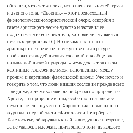
объявила, что статья плоха, исполнена сальностей, грязи
и дурного тона. «Дворник» – этот превосходный
физиологически-юмористический очерк, оскорбил в
газете аристократическое чувство и заставил ее
подивиться, что есть писатели, которые не гнушаются
писать о дворниках!{6} Но никакой истинный
аристократ не презирает в искусстве и литературе
изображения людей низших сословий и вообще так
называемой низкой природы, – чему доказательством
картинные галлереи вельмож, наполненные, между
прочим, и картинами фламандской школы. Уже нечего и
говорить о том, что люди низших сословий прежде всего
– люди же, а не животные, наши братья по природе и о
Христе, – и презрение к ним, особенно изъявляемое
печатно, очень неуместно. Хорош также отзыв одного
журнала о первой части «Физиологии Петербурга».
Хотелось ему обнаружить к ней равнодушное презрение,
да не удалось выдержать притворного тона: из каждого