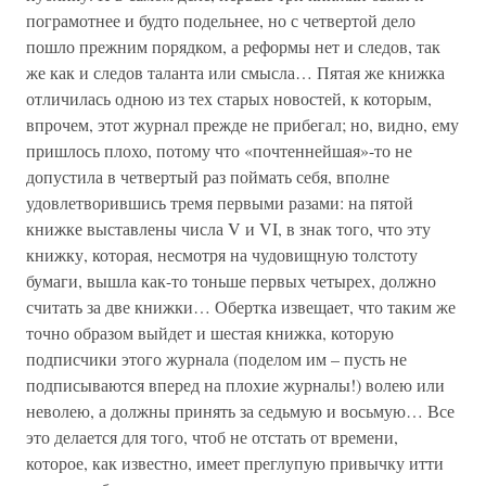
пограмотнее и будто подельнее, но с четвертой дело
пошло прежним порядком, а реформы нет и следов, так
же как и следов таланта или смысла… Пятая же книжка
отличилась одною из тех старых новостей, к которым,
впрочем, этот журнал прежде не прибегал; но, видно, ему
пришлось плохо, потому что «почтеннейшая»-то не
допустила в четвертый раз поймать себя, вполне
удовлетворившись тремя первыми разами: на пятой
книжке выставлены числа V и VI, в знак того, что эту
книжку, которая, несмотря на чудовищную толстоту
бумаги, вышла как-то тоньше первых четырех, должно
считать за две книжки… Обертка извещает, что таким же
точно образом выйдет и шестая книжка, которую
подписчики этого журнала (поделом им – пусть не
подписываются вперед на плохие журналы!) волею или
неволею, а должны принять за седьмую и восьмую… Все
это делается для того, чтоб не отстать от времени,
которое, как известно, имеет преглупую привычку итти