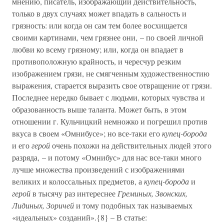
мнению, писатель, изображающий действительность,
только в двух случаях может впадать в сальность и
грязность: или когда он сам тем более восхищается
своими картинами, чем грязнее они, – по своей личной
любви ко всему грязному; или, когда он впадает в
противоположную крайность, и чересчур резким
изображением грязи, не смягченным художественностию
выражения, старается выразить свое отвращение от грязи.
Последнее нередко бывает с людьми, которых чувства и
образованность выше таланта. Может быть, в этом
отношении г. Кульчицкий немножко и погрешил против
вкуса в своем «Омнибусе»; но все-таки его
купец-борода
и его
герой
очень похожи на действительных людей этого
разряда, – и потому «Омнибус» для нас все-таки много
лучше множества произведений с изображениями
великих и колоссальных предметов, а
купец-борода
и
герой
в тысячу раз интереснее
Греминых, Звонских,
Лидиных, Зоричей
и тому подобных так называемых
«идеальных» созданий».{8} – В статье: