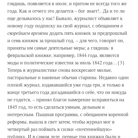
глядишь, появляется в июле, и притом не всегда того же
года. Как и отчего это делается – бог знает!.. Да и то ли
еще делывалось у нас! Бывало, журналист объявляет к
новому году подписку на свой журнал, с обещанием
в
скорейшем времени
додать пять книжек за предпрошлый
и семь книжек за прошлый год, – для чего, говорит он,
приняты им самые деятельные меры; а глядишь: в
февральской книжке, например, 1844 года, являются
моды и политические известия за июль 1842 года…{3}
Теперь в журналистике снова воскресают милые,
пасторальные и наивные обычаи старины. Недавно один
плохой журнал, издававшийся уже года три, и только в
конце третьего года догадавшийся о себе, что он никуда
не годится, – принял благое намерение исправиться на
1845 год, то есть сделаться умным, дельным и
интересным. Пышная программа, с обещанием коренной
реформы, вышла в свет затем, чтобы журнал мог в
четвертый раз поймать в силки «почтеннейшую»
публику. И в самом деле, первые три книжки были и