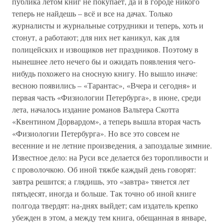
публика летом книг не покупает, да и в городе никого
теперь не найдешь – всё и все на дачах. Только
журналисты и журнальные сотрудники и теперь, хоть и
стонут, а работают; для них нет каникул, как для
полицейских и извощиков нет праздников. Поэтому в
нынешнее лето нечего бы и ожидать появления чего-
нибудь похожего на сносную книгу. Но вышло иначе:
весною появились – «Тарантас», «Вчера и сегодня» и
первая часть «Физиологии Петербурга», в июне, среди
лета, началось издание романов Вальтера Скотта
«Квентином Дорвардом», а теперь вышла вторая часть
«Физиологии Петербурга». Но все это совсем не
весенние и не летние произведения, а запоздалые зимние.
Известное дело: на Руси все делается без торопливости и
с проволочкою. Об иной тяжбе каждый день говорят:
завтра решится; а глядишь, это «завтра» тянется лет
пятьдесят, иногда и больше. Так точно об иной книге
полгода твердят: на-днях выйдет; сам издатель крепко
убежден в этом, а между тем книга, обещанная в январе,