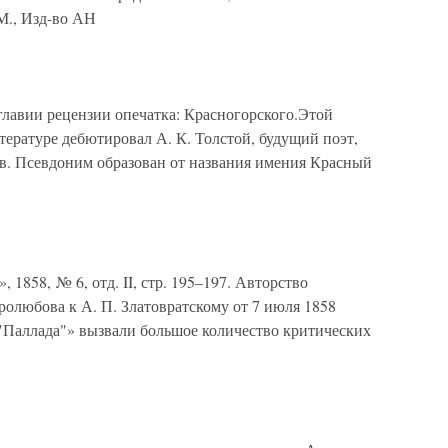
 М., Изд-во АН
главии рецензии опечатка: Красногорского.Этой
тературе дебютировал А. К. Толстой, будущий поэт,
ов. Псевдоним образован от названия имения Красный
1858, № 6, отд. II, стр. 195–197. Авторство
олюбова к А. П. Златовратскому от 7 июля 1858
 "Паллада"» вызвали большое количество критических