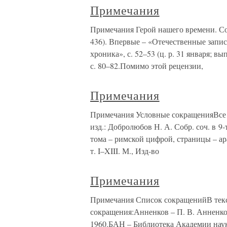
Примечания
Примечания Герой нашего времени. Со
436). Впервые – «Отечественные запис
хроника», с. 52–53 (ц. р. 31 января; вы
с. 80–82.Помимо этой рецензии,
Примечания
Примечания Условные сокращенияВсе 
изд.: Добролюбов Н. А. Собр. соч. в 9-
тома – римской цифрой, страницы – ара
т. I–XIII. М., Изд-во
Примечания
Примечания Список сокращенийВ тек
сокращения:Анненков – П. В. Анненко
1960.БАН – Библиотека Академии нау