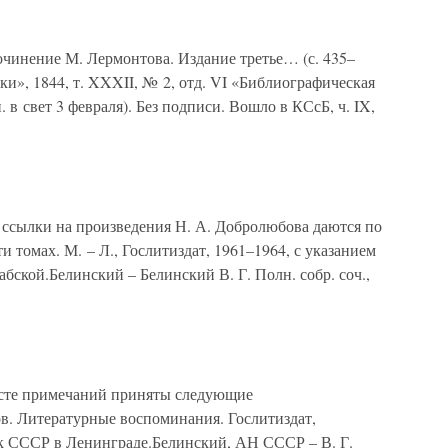
чинение М. Лермонтова. Издание третье… (с. 435–
ки», 1844, т. XXXII, № 2, отд. VI «Библиографическая
п. в свет 3 февраля). Без подписи. Вошло в КСсБ, ч. IX,
ссылки на произведения Н. А. Добролюбова даются по
ти томах. М. – Л., Гослитиздат, 1961–1964, с указанием
бской.Белинский – Белинский В. Г. Полн. собр. соч.,
сте примечаний приняты следующие
в. Литературные воспоминания. Гослитиздат,
к СССР в Ленинграде.Белинский, АН СССР – В. Г.