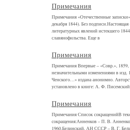
Примечания
Примечания «Отечественные записки», 18
декабря 1844). Без подписи.Настоящая 
литературных явлений истекшего 1844
славянофильства. Еще в
Примечания
Примечания Впервые – «Совр.», 1859, №
незначительными изменениями в изд. 186
Ченского…» издана анонимно. Авторств
установлено в книге: А. Ф. Писемский
Примечания
Примечания Список сокращенийВ тек
сокращения:Анненков – П. В. Анненко
1960.Белинский, АН СССР – В. Г. Белин