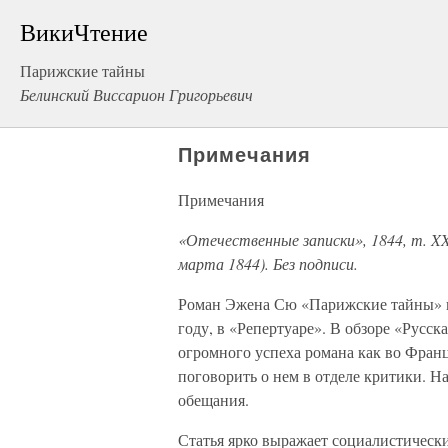
ВикиЧтение
Парижские тайны
Белинский Виссарион Григорьевич
Примечания
Примечания
«Отечественные записки», 1844, т. XXXI
марта 1844). Без подписи.
Роман Эжена Сю «Парижские тайны» по
году, в «Репертуаре». В обзоре «Русск
огромного успеха романа как во Франц
поговорить о нем в отделе критики. Н
обещания.
Статья ярко выражает социалистическ