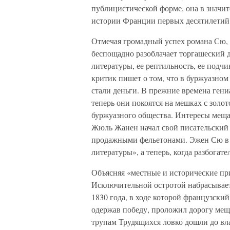
публицистической форме, она в значи
истории Франции первых десятилетий
Отмечая громадный успех романа Сю, 
беспощадно разоблачает торгашеский 
литературы, ее рептильность, ее подч
критик пишет о том, что в буржуазном
стали деньги. В прежние времена ген
теперь они покоятся на мешках с золот
буржуазного общества. Интересы меща
Жюль Жанен начал свой писательский 
продажными фельетонами. Эжен Сю в 
литературы», а теперь, когда разбогат
Объясняя «местные и исторические пр
Исключительной остротой набрасывае
1830 года, в ходе которой французски
одержав победу, проложил дорогу мещ
трупам Трудящихся ловко дошли до вла