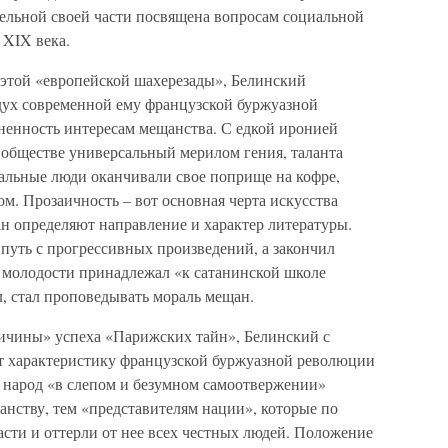
тельной своей части посвящена вопросам социальной
 XIX века.
этой «европейской шахерезады», Белинский
дух современной ему французской буржуазной
иненность интересам мещанства. С едкой иронией
 обществе универсальный мерилом гения, таланта
иальные люди оканчивали свое поприще на кофре,
ом. Прозаичность – вот основная черта искусства
н определяют направление и характер литературы.
путь с прогрессивных произведений, а закончил
молодости принадлежал «к сатанинской школе
ел, стал проповедывать мораль мещан.
ичины» успеха «Парижских тайн», Белинский с
т характеристику французской буржуазной революции
й народ «в слепом и безумном самоотвержении»
анству, тем «представителям нации», которые по
сти и оттерли от нее всех честных людей. Положение