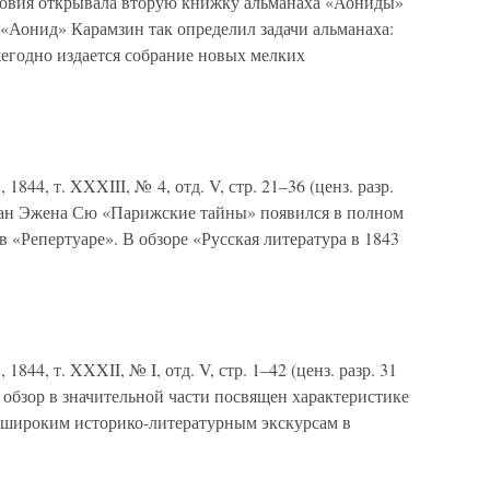
ловия открывала вторую книжку альманаха «Аониды»
 «Аонид» Карамзин так определил задачи альманаха:
жегодно издается собрание новых мелких
44, т. XXXIII, № 4, отд. V, стр. 21–36 (ценз. разр.
оман Эжена Сю «Парижские тайны» появился в полном
 в «Репертуаре». В обзоре «Русская литература в 1843
44, т. XXXII, № I, отд. V, стр. 1–42 (ценз. разр. 31
 обзор в значительной части посвящен характеристике
 широким историко-литературным экскурсам в