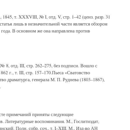
45, т. XXXVIII, № I, отд. V, стр. 1–42 (ценз. разр. 31
статья лишь в незначительной части является обзором
 года. В основном же она направлена против
 8, отд. III, стр. 262–275, без подписи. Вошло с
2 г., т. III, стр. 157–170.Пьеса «Сватовство
о драматурга, генерала М. П. Руднева (1803–1867),
.
сте примечаний приняты следующие
в. Литературные воспоминания. М., Гослитиздат,
ский. Полн. собр. соч., т. I–XIII. М., Изд-во АН