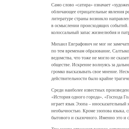
Само слово «сатира» означает «художе
обличающее отрицательные явления ре
литературе страны возникло направле
в осмыслении происходящих событий. 
колоссальный запас жизнелюбия и пат
Михаил Евграфович не мог не замечат
по тем временам образование, Салтык
ведомства, что тоже не могло не сказ
обществе. Искренне волнуясь за дальн
громко высказывать свое мнение. Несм
действительности было крайне трагиче
Среди наиболее известных произведен
«История одного города», «Господа Го
играет язык Эзопа – иносказательный 
необычностью. Кроме эзопова языка, с
бытового и сказочного. Именно это и с
Три книги отражают разную сатиричес