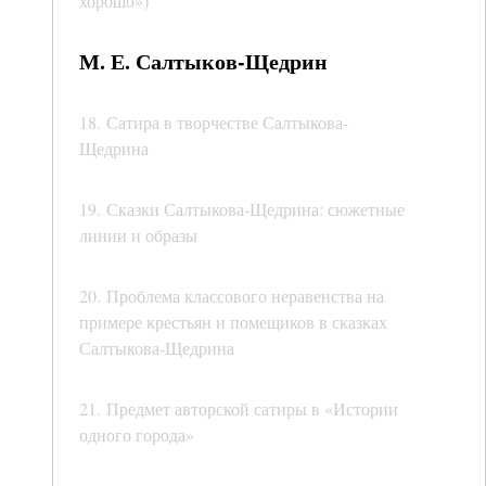
хорошо»)
М. Е. Салтыков-Щедрин
18. Сатира в творчестве Салтыкова-
Щедрина
19. Сказки Салтыкова-Щедрина: сюжетные
линии и образы
20. Проблема классового неравенства на
примере крестьян и помещиков в сказках
Салтыкова-Щедрина
21. Предмет авторской сатиры в «Истории
одного города»