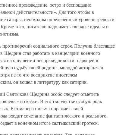
ственное произведение, остро и беспощадно
альной действительности». Для того чтобы в
ние сатиры, необходим определенный уровень зрелости
Кроме того, писателю надо иметь твердые идеалы и
риотизма.
ь противоречий социального строя. Получив блестящее
ов-Щедрин стал работать в канцелярии военного
аться на ощущении несправедливости, царящей в
ейшую судьбу своей родины, молодой автор начал
отря на то что восприятие писателем
ским, он вошел в литературу как сатирик.
ий Салтыкова-Щедрина особо следует отметить
ловлевы» и сказки. В его творчестве особую роль
язык. Его манера письма поражает своей
юда входит сочетание фантастического и реального,
оздает в конечном итоге салтыковский гротеск.
кую направленность писателя. Так, например,