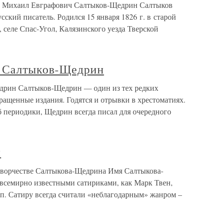
в Михаил Евграфович Салтыков-Щедрин Салтыков
ский писатель. Родился 15 января 1826 г. в старой
 селе Спас-Угол, Калязинского уезда Тверской
Салтыков-Щедрин
н Салтыков-Щедрин — один из тех редких
ращенные издания. Годятся и отрывки в хрестоматиях.
аб периодики, Щедрин всегда писал для очередного
н
творчестве Салтыкова-Щедрина Имя Салтыкова-
 всемирно известными сатириками, как Марк Твен,
п. Сатиру всегда считали «неблагодарным» жанром –