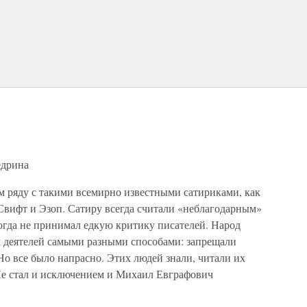
едрина
 ряду с такими всемирно известными сатириками, как
Свифт и Эзоп. Сатиру всегда считали «неблагодарным»
гда не принимал едкую критику писателей. Народ
х деятелей самыми разными способами: запрещали
Но все было напрасно. Этих людей знали, читали их
 Не стал и исключением и Михаил Евграфович