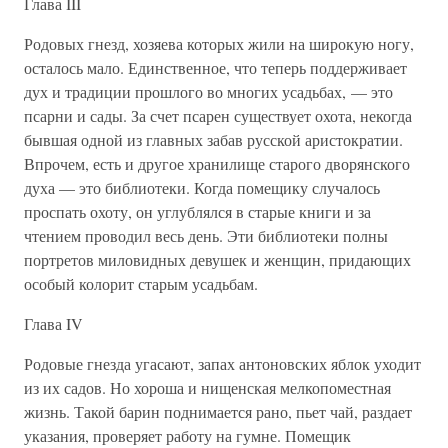
Глава III
Родовых гнезд, хозяева которых жили на широкую ногу,
осталось мало. Единственное, что теперь поддерживает
дух и традиции прошлого во многих усадьбах, — это
псарни и сады. За счет псарен существует охота, некогда
бывшая одной из главных забав русской аристократии.
Впрочем, есть и другое хранилище старого дворянского
духа — это библиотеки. Когда помещику случалось
проспать охоту, он углублялся в старые книги и за
чтением проводил весь день. Эти библиотеки полны
портретов миловидных девушек и женщин, придающих
особый колорит старым усадьбам.
Глава IV
Родовые гнезда угасают, запах антоновских яблок уходит
из их садов. Но хороша и нищенская мелкопоместная
жизнь. Такой барин поднимается рано, пьет чай, раздает
указания, проверяет работу на гумне. Помещик