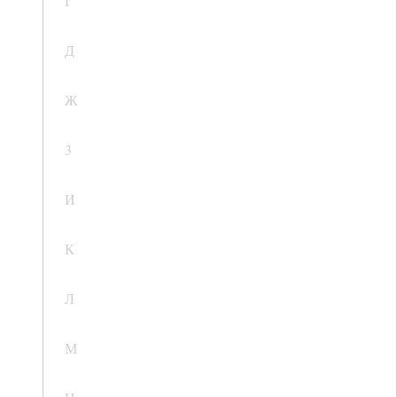
Г
Д
Ж
3
И
К
Л
М