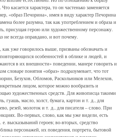
Что касается характера, то он частенько заменяется
мер, «образ Печорина», имея в виду характер Печорина
замена более разумна, так как употреблением и образа и
ть, присущая герою или художественному персонажу.
 не всегда оправдано, и вот почему.
, как уже говорилось выше, призваны обозначать и
 повторяющихся особенностей в облике и людей, и
жаются в их внешности» поведении, манере говорить и
ом словаре понятия «образ» подразумевает, что тот
ечорин, Безухов, Обломов, Раскольников или Мелехов,
онкретным лицом, которое можно вообразить и
мощью художественных средств. Для живописца такими
, гуашь, масло, холст, бумага, картон и т. д., для
во, резей, молоток и т. д., для писателя – слово. При
нкциях. Во-первых, слово, как мы уже видели, есть
 е. высказываний героев; во-вторых, средство
блика персонажей, их поведения, портрета, бытовой
б передачи авторских комментариев и ремарок.