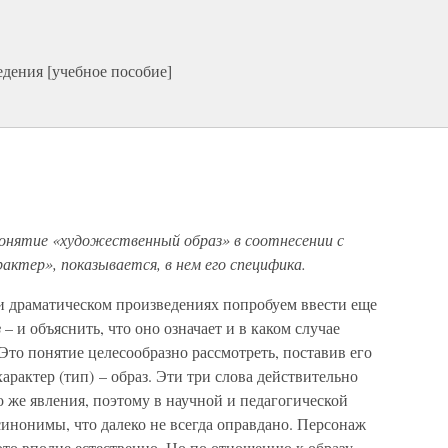
дения [учебное пособие]
онятие «художественный образ» в соотнесении с
актер», показывается, в нем его специфика.
 и драматическом произведениях попробуем ввести еще
з
– и объяснить, что оно означает и в каком случае
Это понятие целесообразно рассмотреть, поставив его
характер (тип) – образ. Эти три слова действительно
о же явления, поэтому в научной и педагогической
синонимы, что далеко не всегда оправдано. Персонаж
 это вполне естественно. Но по отношению к образу