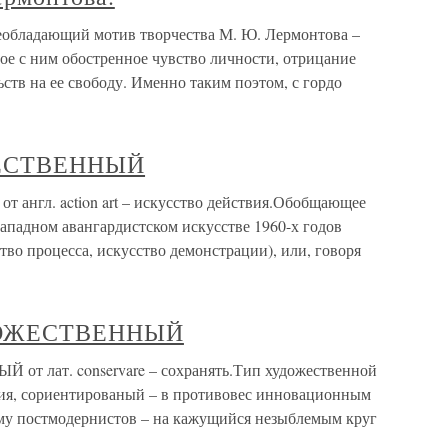
обладающий мотив творчества М. Ю. Лермонтова –
ое с ним обостренное чувство личности, отрицание
тв на ее свободу. Именно таким поэтом, с гордо
ЕСТВЕННЫЙ
. action art – искусство действия.Обобщающее
западном авангардистском искусстве 1960-х годов
тво процесса, искусство демонстрации), или, говоря
ОЖЕСТВЕННЫЙ
ат. conservare – сохранять.Тип художественной
тия, сориентированый – в противовес инновационным
зму постмодернистов – на кажущийся незыблемым круг