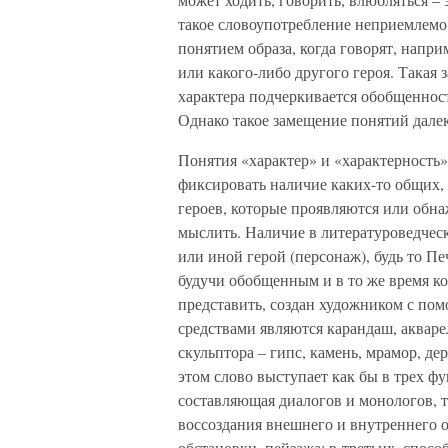
такое словоупотребление неприемлемо. 
понятием образа, когда говорят, напри
или какого-либо другого героя. Такая 
характера подчеркивается обобщеннос
Однако такое замещение понятий далеко
Понятия «характер» и «характерность»
фиксировать наличие каких-то общих,
героев, которые проявляются или обна
мыслить. Наличие в литературоведческ
или иной герой (персонаж), будь то П
будучи обобщенным и в то же время к
представить, создан художником с по
средствами являются карандаш, акварель
скульптора – гипс, камень, мрамор, дере
этом слово выступает как бы в трех фу
составляющая диалогов и монологов, т.
воссоздания внешнего и внутреннего о
обстановки, пейзажа; в-третьих, спосо