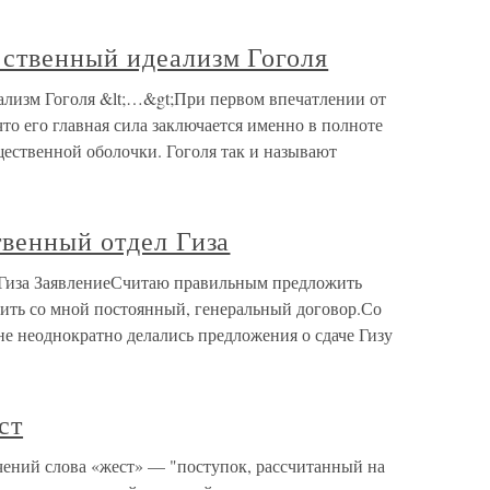
ственный идеализм Гоголя
лизм Гоголя &lt;…&gt;При первом впечатлении от
что его главная сила заключается именно в полноте
щественной оболочки. Гоголя так и называют
твенный отдел Гиза
 Гиза ЗаявлениеСчитаю правильным предложить
чить со мной постоянный, генеральный договор.Со
е неоднократно делались предложения о сдаче Гизу
ст
чений слова «жест» — "поступок, рассчитанный на