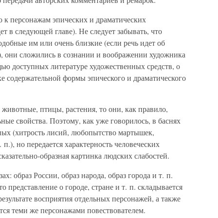
о к персонажам эпических и драматических
т в следующей главе). Не следует забывать, что
одобные им или очень близкие (если речь идет об
), они сложились в сознании и воображении художника
ью доступных литературе художественных средств, о
ке содержательной формы эпического и драматического
 животные, птицы, растения, то они, как правило,
ные свойства. Поэтому, как уже говорилось, в баснях
ых (хитрость лисий, любопытство мартышек,
. п.), но передается характерность человеческих
казательно-образная картинка людских слабостей.
х: образ России, образ народа, образ города и т. п.
о представление о городе, стране и т. п. складывается
результате восприятия отдельных персонажей, а также
ется теми же персонажами повествователем.