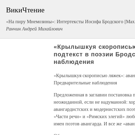
ВикиЧтение
«На пиру Мнемозины»: Интертексты Иосифа Бродского [Maxi
Ранчин Андрей Михайлович
«Крылышкуя скорописью
подтекст в поэзии Брод
наблюдения
«Крылышкуя скорописью ляжек»: аванг
Предварительные наблюдения
Предложенная в заглавии постановка 
неожиданной, если не надуманной: хор
авангардистских и модернистских поэ
«Части речи» и «Римских элегий» люб
имен поэтов авангарда. И все же «ава