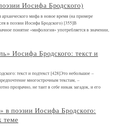
поэзии Иосифа Бродского)
я архаического мифа в новое время (на примере
ея в поэзии Иосифа Бродского) [355]В
ачное понятие «мифология» употребляется в значении,
ь» Иосифа Бродского: текст и
ского: текст и подтекст [428]Это небольшое –
 предпочтение многострочным текстам, –
тно прозрачно, не таит в себе никак загадок, и его
» в поэзии Иосифа Бродского:
к теме