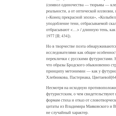
(символ одиночества — тюрьмы — клет
реальности, а от оптической иллюзии,
(«Конец прекрасной эпохи», «Колыбель
уподобление тени, отбрасываемой ска
отбрасывают <…> / длинную тень, как
1977 [II; 434]).
Но в творчестве поэта обнаруживаютс
исследователями как общие особенност
переклички с русскими футуристами. 
что образы Бродского обыкновенно стро
принципу метонимии — как у футурис
Хлебникова, Пастернака, Цветаевой[64
Несмотря на исходную противоположн
футуристским, о чем свидетельствую
формам стиха и отказ от словотворчес
цитаты из Владимира Маяковского и В
не случайный характер.