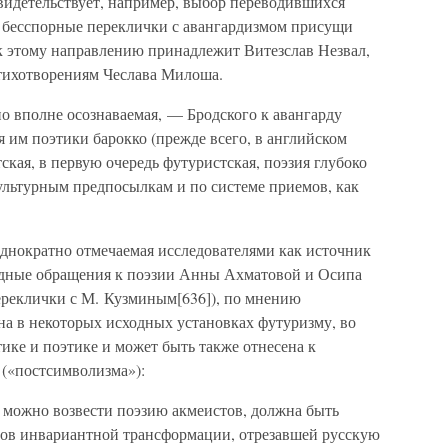
свидетельствует, например, выбор переводившихся
 бесспорные переклички с авангардизмом присущи
 этому направлению принадлежит Витезслав Незвал,
тихотворениям Чеслава Милоша.
но вполне осознаваемая, — Бродского к авангарду
я им поэтики барокко (прежде всего, в английском
тская, в первую очередь футуристская, поэзия глубоко
ультурным предпосылкам и по системе приемов, как
однократно отмечаемая исследователями как источник
видные обращения к поэзии Анны Ахматовой и Осипа
ереклички с М. Кузминым[636]), по мнению
на в некоторых исходных установках футуризму, во
ике и поэтике и может быть также отнесена к
 («постсимволизма»):
й можно возвести поэзию акмеистов, должна быть
нтов инвариантной трансформации, отрезавшей русскую