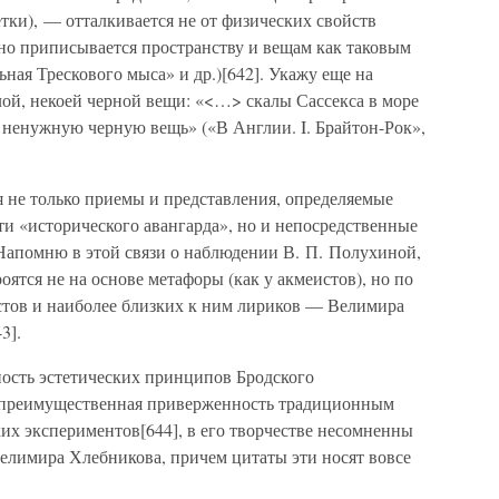
ки), — отталкивается не от физических свойств
 но приписывается пространству и вещам как таковым
ная Трескового мыса» и др.)[642]. Укажу еще на
лой, некоей черной вещи: «<…> скалы Сассекса в море
 ненужную черную вещь» («В Англии. I. Брайтон-Рок»,
я не только приемы и представления, определяемые
и «исторического авангарда», но и непосредственные
Напомню в этой связи о наблюдении В. П. Полухиной,
ятся не на основе метафоры (как у акмеистов), но по
тов и наиболее близких к ним лириков — Велимира
3].
ость эстетических принципов Бродского
т преимущественная приверженность традиционным
ких экспериментов[644], в его творчестве несомненны
елимира Хлебникова, причем цитаты эти носят вовсе