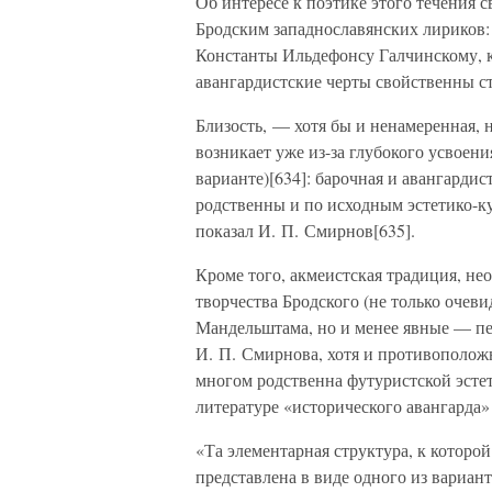
Об интересе к поэтике этого течения 
Бродским западнославянских лириков:
Константы Ильдефонсу Галчинскому, к
авангардистские черты свойственны с
Близость, — хотя бы и ненамеренная, 
возникает уже из-за глубокого усвоени
варианте)[634]: барочная и авангардис
родственны и по исходным эстетико-к
показал И. П. Смирнов[635].
Кроме того, акмеистская традиция, не
творчества Бродского (не только оче
Мандельштама, но и менее явные — п
И. П. Смирнова, хотя и противополож
многом родственна футуристской эстет
литературе «исторического авангарда»
«Та элементарная структура, к которо
представлена в виде одного из вариа