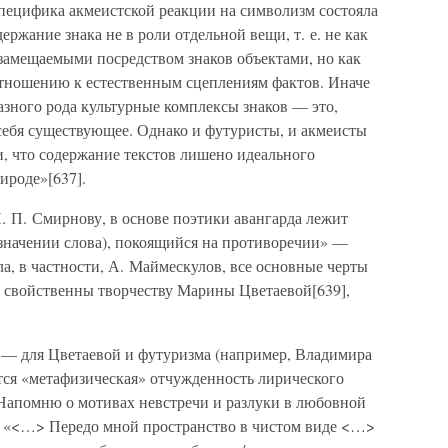
Специфика акмеистской реакции на символизм состояла
ержание знака не в роли отдельной вещи, т. е. не как
 замещаемыми посредством знаков объектами, но как
тношению к естественным сцеплениям фактов. Иначе
азного рода культурные комплексы знаков — это,
я себя существующее. Однако и футуристы, и акмеисты
, что содержание текстов лишено идеального
ироде»[637].
. П. Смирнову, в основе поэтики авангарда лежит
 значении слова), покоящийся на противоречии» —
ла, в частности, А. Маймескулов, все основные черты
а свойственны творчеству Марины Цветаевой[639],
 — для Цветаевой и футуризма (например, Владимира
тся «метафизическая» отчужденность лирического
 Напомню о мотивах невстречи и разлуки в любовной
х: «<…> Передо мной пространство в чистом виде <…>