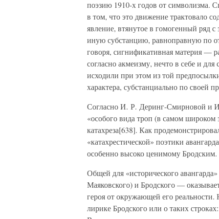
поэзию 1910-х годов от символизма. 
в том, что это движение трактовало сод
явление, втянутое в гомогенный ряд с
иную субстанцию, равноправную по о
говоря, сигнификативная материя — р
согласно акмеизму, нечто в себе и дл
исходили при этом из той предпосылки
характера, субстанциально по своей пр
Согласно И. Р. Деринг-Смирновой и И
«особого вида троп (в самом широком
катахреза[638]. Как продемонстрирова
«катахрестической» поэтики авангард
особенно высоко ценимому Бродским.
Общей для «исторического авангарда»
Маяковского) и Бродского — оказывае
героя от окружающей его реальности.
лирике Бродского или о таких строка