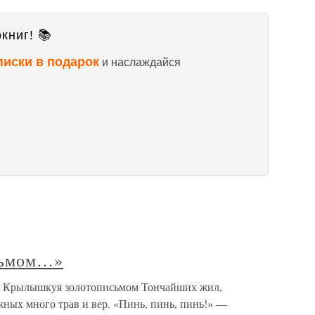
книг! 📚
писки в подарок
и наслаждайся
сьмом…»
 Крылышкуя золотописьмом Тончайших жил,
жных много трав и вер. «Пинь, пинь, пинь!» —