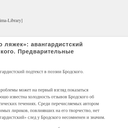
ma-Library]
 ляжек»: авангардистский
ского. Предварительные
ардистский подтекст в поэзии Бродского.
проблемы может на первый взгляд показаться
ошо известна холодность отзывов Бродского об
тических течениях. Среди перечисляемых автором
имых лириков, повлиявших на его творчество, нет
нгардистский» след у Бродского несомненен и значим.