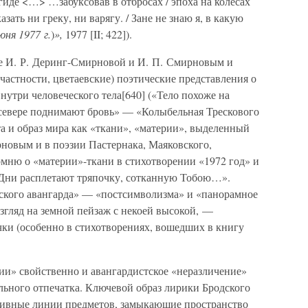
 гиде <…> …забуксовав в отбросах / эпоха на колесах
азать ни греку, ни варягу. / Зане не знаю я, в какую
юня 1977 г.
)
»,
1977 [II; 422]).
е И. Р. Деринг-Смирновой и И. П. Смирновым и
частности, цветаевские) поэтические представления о
утри человеческого тела[640] («Тело похоже на
а севере поднимают бровь» — «Колыбельная Трескового
оэта и образ мира как «ткани», «материи», выделенный
новым и в поэзии Пастернака, Маяковского,
мню о «материи»-ткани в стихотворении «1972 год» и
 «Дни расплетают тряпочку, сотканную Тобою…».
ского авангарда» — «постсимволизма» и «панорамное
взгляд на земной пейзаж с некоей высокой, —
чки (особенно в стихотворениях, вошедших в книгу
ии» свойственно и авангардистское «неразличение»
ельного отпечатка. Ключевой образ лирики Бродского
тивные линии предметов, замыкающие пространство