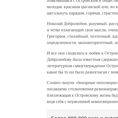
появлявшаяся с Островским в обществ
молодая, красивая цыганской или, во 
щегольнуть нарядом, горячая, страстная
Николай Добролюбов, разумный, рассу
и четко излагающий свои мысли, очен
Григорьев, стихийный, поэтичный, вд
определенности, малоавторитетный, хо
И все они сходились в любви к Остров
Добролюбову была известная сдержанн
литературном самоутверждении Остров
какие бы то ни было разногласия с ним
Словно льнули «бинарные оппозиции» 
писавшему столкновения разнонаправ
близлежащая к Островскому жизнь будт
ведя себя с неумолимой композиционн