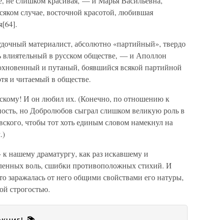
е, не слишком красивая, — и Марья Васильевна,
всяком случае, восточной красотой, любившая
[64].
дочный материалист, абсолютно «партийный», твердо
ь влиятельный в русском обществе, — и Аполлон
охновенный и путаный, боявшийся всякой партийной
тя и читаемый в обществе.
скому! И он любил их. (Конечно, по отношению к
ость, но Добролюбов сыграл слишком великую роль в
ского, чтобы тот хоть единым словом намекнул на
.)
к нашему драматургу, как раз искавшему и
ленных воль, сшибки противоположных стихий. И
о заражалась от него общими свойствами его натуры,
ой строгостью.