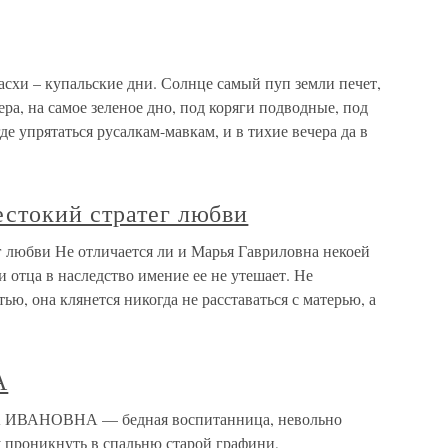
асхи – купальские дни. Солнце самый пуп земли печет,
ера, на самое зеленое дно, под коряги подводные, под
е упрятаться русалкам-мавкам, и в тихие вечера да в
стокий стратег любви
 любви Не отличается ли и Марья Гавриловна некоей
 отца в наследство имение ее не утешает. Не
ю, она клянется никогда не расставаться с матерью, а
А
АНОВНА — бедная воспитанница, невольно
 проникнуть в спальню старой графини,