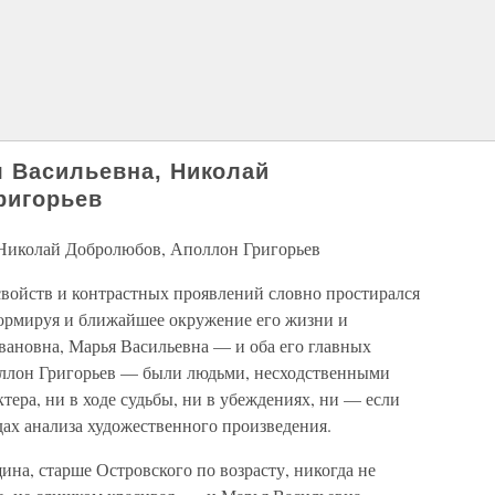
 Васильевна, Николай
ригорьев
 Николай Добролюбов, Аполлон Григорьев
войств и контрастных проявлений словно простирался
формируя и ближайшее окружение его жизни и
вановна, Марья Васильевна — и оба его главных
ллон Григорьев — были людьми, несходственными
ктера, ни в ходе судьбы, ни в убеждениях, ни — если
дах анализа художественного произведения.
ина, старше Островского по возрасту, никогда не