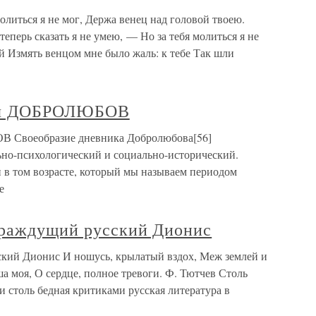
молиться я не мог, Держа венец над головой твоею.
теперь сказать я не умею, — Но за тебя молиться я не
й Измять венцом мне было жаль: к тебе Так шли
ич ДОБРОЛЮБОВ
 Своеобразие дневника Добролюбова[56]
ьно-психологический и социально-исторический.
 в том возрасте, который мы называем периодом
е
траждущий русский Дионис
ский Дионис И ношусь, крылатый вздох, Меж землей и
а моя, О сердце, полное тревоги. Ф. Тютчев Столь
 столь бедная критиками русская литература в