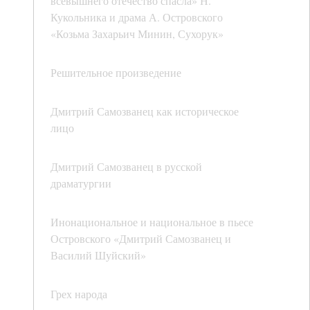
всевышнего отечество спасла» Н.
Кукольника и драма А. Островского
«Козьма Захарьич Минин, Сухорук»
Решительное произведение
Дмитрий Самозванец как историческое
лицо
Дмитрий Самозванец в русской
драматургии
Инонациональное и национальное в пьесе
Островского «Дмитрий Самозванец и
Василий Шуйский»
Грех народа