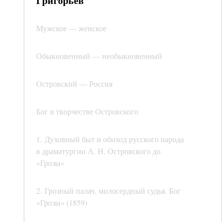
Григорьев
Мужское — женское
Обыкновенный — необыкновенный
Островский — Россия
Бог в творчестве Островского
1. Духовный быт и обиход русского народа
в драматургии А. Н. Островского до
«Грозы»
2. Грозный палач, милосердный судья. Бог
«Грозы» (1859)