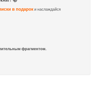
книг! 📚
писки в подарок
и наслаждайся
омительным фрагментом.