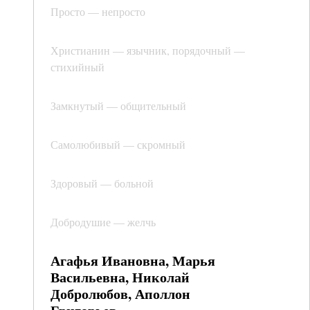
Просто — непросто
Христианин — язычник, порядочный —
стихийный
Замкнутый — общительный
Самолюбивый — скромный
Здоровый — больной
Добродушие — желчь
Агафья Ивановна, Марья
Васильевна, Николай
Добролюбов, Аполлон