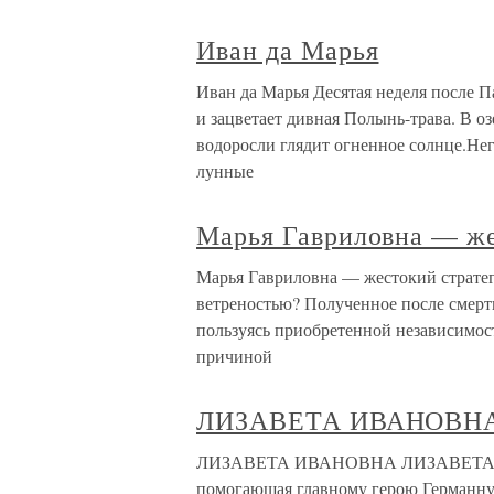
Иван да Марья
Иван да Марья Десятая неделя после П
и зацветает дивная Полынь-трава. В оз
водоросли глядит огненное солнце.Негд
лунные
Марья Гавриловна — же
Марья Гавриловна — жестокий стратег
ветреностью? Полученное после смерти
пользуясь приобретенной независимость
причиной
ЛИЗАВЕТА ИВАНОВН
ЛИЗАВЕТА ИВАНОВНА ЛИЗАВЕТА ИВ
помогающая главному герою Германну