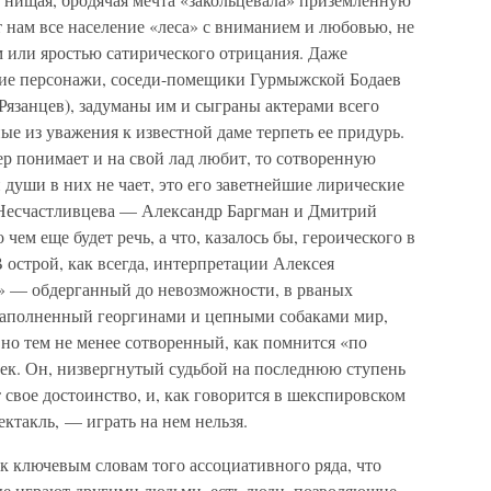
т нам все население «леса» с вниманием и любовью, не
 или яростью сатирического отрицания. Даже
кие персонажи, соседи-помещики Гурмыжской Бодаев
язанцев), задуманы им и сыграны актерами всего
е из уважения к известной даме терпеть ее придурь.
р понимает и на свой лад любит, то сотворенную
 души в них не чает, это его заветнейшие лирические
 Несчастливцева — Александр Баргман и Дмитрий
чем еще будет речь, а что, казалось бы, героического в
острой, как всегда, интерпретации Алексея
» — обдерганный до невозможности, в рваных
наполненный георгинами и цепными собаками мир,
но тем не менее сотворенный, как помнится «по
нек. Он, низвергнутый судьбой на последнюю ступень
 свое достоинство, и, как говорится в шекспировском
ктакль, — играть на нем нельзя.
 к ключевым словам того ассоциативного ряда, что
рые играют другими людьми, есть люди, позволяющие