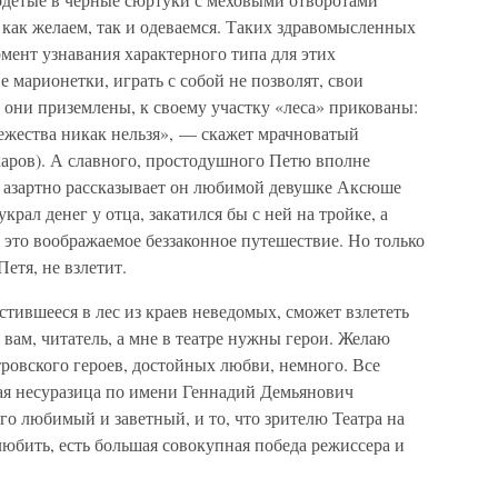
 как желаем, так и одеваемся. Таких здравомысленных
омент узнавания характерного типа для этих
 марионетки, играть с собой не позволят, свои
и они приземлены, к своему участку «леса» прикованы:
вежества никак нельзя», — скажет мрачноватый
харов). А славного, простодушного Петю вполне
, азартно рассказывает он любимой девушке Аксюше
крал денег у отца, закатился бы с ней на тройке, а
 это воображаемое беззаконное путешествие. Но только
Петя, не взлетит.
стившееся в лес из краев неведомых, сможет взлететь
к вам, читатель, а мне в театре нужны герои. Желаю
ровского героев, достойных любви, немного. Все
ная несуразица по имени Геннадий Демьянович
о любимый и заветный, и то, что зрителю Театра на
любить, есть большая совокупная победа режиссера и