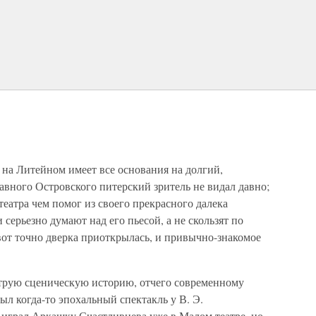
 на Литейном имеет все основания на долгий,
авного Островского питерский зритель не видал давно;
театра чем помог из своего прекрасного далека
 серьезно думают над его пьесой, а не скользят по
вот точно дверка приоткрылась, и привычно-знакомое
трую сценическую историю, отчего современному
ыл когда-то эпохальный спектакль у В. Э.
играл Аркашку Счастливцева уже в Малом театре, но