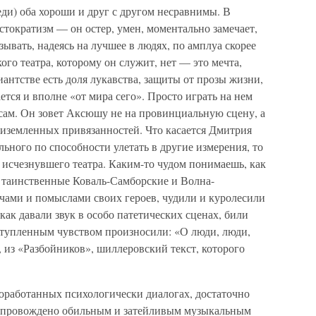
еди) оба хороши и друг с другом несравнимы. В
тократизм — он остер, умен, моментально замечает,
азывать, надеясь на лучшее в людях, по амплуа скорее
ого театра, которому он служит, нет — это мечта,
иантстве есть доля лукавства, защиты от прозы жизни,
ется и вполне «от мира сего». Просто играть на нем
 сам. Он зовет Аксюшу не на провинциальную сцену, а
риземленных привязанностей. Что касается Дмитрия
льного по способности улетать в другие измерения, то
 исчезнувшего театра. Каким-то чудом понимаешь, как
и таинственные Коваль-Самборские и Волна-
ечами и помыслами своих героев, чудили и куролесили
как давали звук в особо патетических сценах, били
ступленным чувством произносили: «О люди, люди,
 из «Разбойников», шиллеровский текст, которого
оработанных психологически диалогах, достаточно
сопровождено обильным и затейливым музыкальным