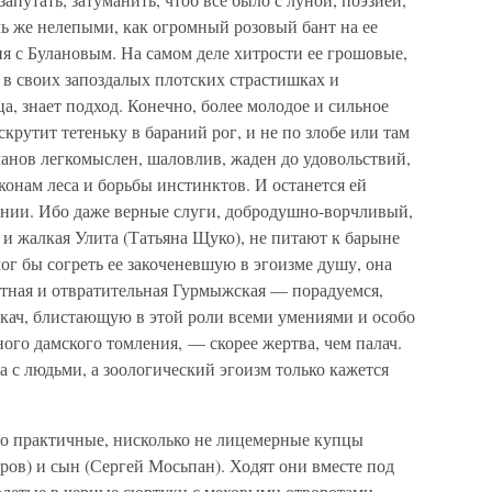
 же нелепыми, как огромный розовый бант на ее
я с Булановым. На самом деле хитрости ее грошовые,
а в своих запоздалых плотских страстишках и
а, знает подход. Конечно, более молодое и сильное
крутит тетеньку в бараний рог, и не по злобе или там
анов легкомыслен, шаловлив, жаден до удовольствий,
аконам леса и борьбы инстинктов. И останется ей
ении. Ибо даже верные слуги, добродушно-ворчливый,
 и жалкая Улита (Татьяна Щуко), не питают к барыне
ог бы согреть ее закоченевшую в эгоизме душу, она
естная и отвратительная Гурмыжская — порадуемся,
Ткач, блистающую в этой роли всеми умениями и особо
го дамского томления, — скорее жертва, чем палач.
 с людьми, а зоологический эгоизм только кажется
ово практичные, нисколько не лицемерные купцы
ов) и сын (Сергей Мосьпан). Ходят они вместе под
одетые в черные сюртуки с меховыми отворотами