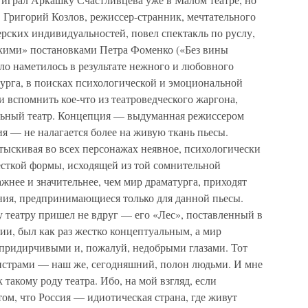
. Григорий Козлов, режиссер-странник, мечтательного
ерских индивидуальностей, повел спектакль по руслу,
скими» постановками Петра Фоменко («Без вины
ло наметилось в результате нежного и любовного
турга, в поисках психологической и эмоциональной
и вспомнить кое-что из театроведческого жаргона,
альный театр. Концепция — выдуманная режиссером
я — не налагается более на живую ткань пьесы.
отыскивая во всех персонажах неявное, психологически
сткой формы, исходящей из той сомнительной
ажнее и значительнее, чем мир драматурга, приходят
ния, предпринимающиеся только для данной пьесы.
 театру пришел не вдруг — его «Лес», поставленный в
дии, был как раз жестко концептуальным, а мир
придирчивыми и, пожалуй, недобрыми глазами. Тот
нстрами — наш же, сегодняшний, полон людьми. И мне
такому роду театра. Ибо, на мой взгляд, если
том, что Россия — идиотическая страна, где живут