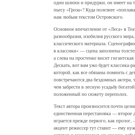
одни шлюхи и придурки, он имеет на то 
пьесу «Гроза»? Куда полезнее «поплава
нам любым текстом Островского.
Основное впечатление от «Леса» в Теа
разнообразия, изобилия русского мира
классического материала. Сценограф
в классики» — сцена заполнена толст
а слева на простенке висит гигантска
Дескать, вот вам ужо будет классика-ра
которой, как все обязаны помнить с д
повстречаются два бездомных актера, 
чем забрести в лесную усадьбу богат
положенный по сюжету переполох.
Текст автора произносится почти цел
единственная перестановка — второе д
играется прежде первого, как пролог,
акцент режиссер тут ставит — ему нуж
актеров и закончилось их уходом, даб