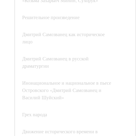
«Козьма Захарьич Минин, Сухорук»
Решительное произведение
Дмитрий Самозванец как историческое
лицо
Дмитрий Самозванец в русской
драматургии
Инонациональное и национальное в пьесе
Островского «Дмитрий Самозванец и
Василий Шуйский»
Грех народа
Движение исторического времени в