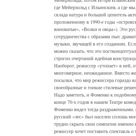
где Мейерхольд с Ильинским, а где мы
склада натура и большой ценитель акт
проложенному в 1990-е годы «остров
виноватые», «Волки и овцы»). Это рус
сотрудничества с образами пьес драма
музыки, звучащей в его созданиях. Есл
можно сказать, что это постконцепту
строгих очертаний идейная конструкци
Наоборот, режиссер «утопает» в ней, 
многомерное, неожиданное. Вместо же
посылки, что мир режиссера гораздо в
своеобразные и тонкие стилевые реше
Надо заметить, и Фоменко к подобному
конце 70-х годов в нашем Театре коме
Фоменко видел тогда раздраженными, 
русский «лес» был населен сплошь мо
трудно скрыть свои симпатии именно к 
режиссер хочет поставить спектакль о 