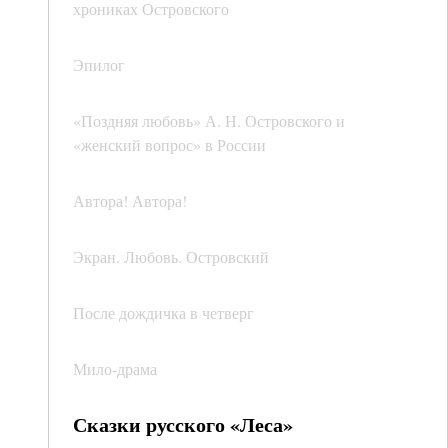
хрониках Островского
Эпилог
«Поздняя любовь» А. Н. Островского и
«женский вопрос» в России
Автора! Автора!
Экран. Любовь. Островский
После дождичка в четверг
Мило-драма
Сказки русского «Леса»