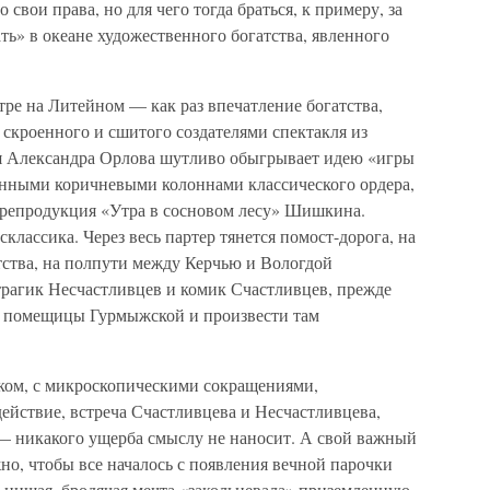
свои права, но для чего тогда браться, к примеру, за
ть» в океане художественного богатства, явленного
тре на Литейном — как раз впечатление богатства,
, скроенного и сшитого создателями спектакля из
ия Александра Орлова шутливо обыгрывает идею «игры
енными коричневыми колоннами классического ордера,
я репродукция «Утра в сосновом лесу» Шишкина.
склассика. Через весь партер тянется помост-дорога, на
етства, на полпути между Керчью и Вологдой
трагик Несчастливцев и комик Счастливцев, прежде
ой помещицы Гурмыжской и произвести там
иком, с микроскопическими сокращениями,
ействие, встреча Счастливцева и Несчастливцева,
 — никакого ущерба смыслу не наносит. А свой важный
но, чтобы все началось с появления вечной парочки
ы нищая, бродячая мечта «закольцевала» приземленную