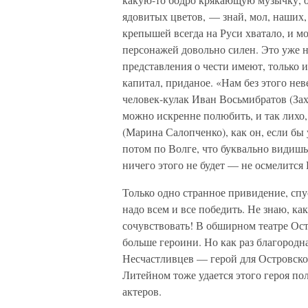
ядовитых цветов, — знай, мол, наших,
крепышей всегда на Руси хватало, и м
персонажей довольно силен. Это уже не
представления о чести имеют, только 
капитал, приданое. «Нам без этого не
человек-кулак Иван Восьмибратов (За
можно искренне полюбить, и так лихо
(Марина Салопченко), как он, если бы у
потом по Волге, что буквально видишь
ничего этого не будет — не осмелится 
Только одно странное привидение, спу
надо всем и все победить. Не знаю, ка
сочувствовать! В обширном театре Ост
больше героини. Но как раз благород
Несчастливцев — герой для Островског
Литейном тоже удается этого героя по
актеров.