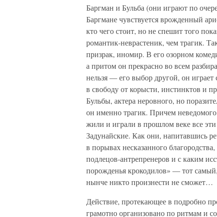
Баргман и Бульба (они играют по очер
Баргмане чувствуется врожденный арис
кто чего стоит, но не спешит того пок
романтик-неврастеник, чем трагик. Так
призрак, иномир. В его озорном комед
а притом он прекрасно во всем разбира
нельзя — его выбор другой, он играет
в свободу от корысти, инстинктов и п
Бульбы, актера неровного, но поразите
он именно трагик. Причем неведомого
жили и играли в прошлом веке все эт
Задунайские. Как они, напитавшись р
в порывах несказанного благородства, 
подлецов-антрепренеров и с каким ис
порожденья крокодилов» — тот самый,
нынче никто произнести не сможет…
Действие, протекающее в подробно пр
грамотно организовано по ритмам и 