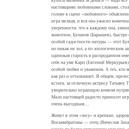
настоящими любовными словами, столь
голове в сцене «любовного» объяснени
игра мелкая, и вся она ужасно комичн
уверенности, что к каждому она, умниц
животное, Буланов (Барышев), быстро с
особой гадостности натуры — этот Бул
но никак не зол, а по зоологическим з
одинокая старость в распроданном им
себе на уме Карп (Евгений Меркурьев)
особой любви и уважения. А тех, кто м
как раз и отталкивает. В общем, прел
кстати, за отличную актрису Татьяну 
уморительно играющую комизм нутряно
Мало настоящей радости приносит игра
очень выгодным…
Живут в этом «лесу» и крепкие, здор
Восьмибратовы — отец (Вячеслав Захар
какую-то бодро крякающую музычку, 