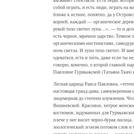
собой играть, и есть люди, играть на к
ближе к истине, понятно, да у Островс
корней, каждый — органическое дерево
рекой тихо светит луна…», — то и дел
есть черное, мрачное царство. Темное 
органическими инстинктами, самодур
ночь светла. И луна тихо светит. И за
одеваться, есть и пить, даже если ты 
говорю, конечно, о второй главной па
Павловне Гурмыжской (Татьяна Ткач) 
Лесная царица Раиса Павловна, «тетен
настоящая гранд-дама, самоуверенная 
лицемерная до степени изумления. Чт
Вишневской. Красивое, хитрое женско
костюмов, задуманных для Гурмыжской
плече у нее висит черно-бурая лисица
зоологический эгоизм потоком слов и 
купить мальчика за деньги — надо все 