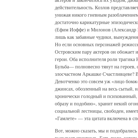
действительность. Козлов представляе
унижая никого гневным разоблачением
достаточно карикатурные эпизодичес
(Ефим Иоффе) и Милонов (Александр Р
лишь как забавные чудики, вынужденны
Но если основных персонажей режиссе
Островским пару актеров он обожает и
герои. Оба исполнителя роли трагика
Бульба— полновесно тянут на героев, о 
злосчастном Аркашке Счастливцеве? В 
Девотченко это совсем уж «лицо бомж
джинсах, обозленный на весь сытый, 
хронически голодный и психованный, 
образу и подобию», хранит некий ого
социальной лестницы, свободен, имеет
«Гамлете» — эта цитата включена в спе
Вот, можно сказать, мы и подобрались
вызывает спектакль. Есть люди, кото