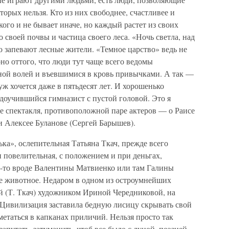
оторых нельзя. Кто из них свободнее, счастливее и
кого и не бывает иначе, но каждый растет из своих
 своей почвы и частица своего леса. «Ночь светла, над
о запевают лесные жители. «Темное царство» ведь не
оно оттого, что люди тут чаще всего ведомы
ной волей и въевшимися в кровь привычками. А так —
муж хочется даже в пятьдесят лет. И хорошенько
недоучившийся гимназист с пустой головой. Это я
ре спектакля, противоположной паре актеров — о Раисе
и Алексее Буланове (Сергей Барышев).
ька», ослепительная Татьяна Ткач, прежде всего
и повелительная, с положением и при деньгах,
о-то вроде Валентины Матвиенко или там Галины
е животное. Недаром в одном из остроумнейших
 (Т. Ткач) художником Ириной Чередниковой, на
. Цивилизация заставила бедную лисицу скрывать свой
метаться в капканах приличий. Нельзя просто так
запутать, затуманить, чтоб все было с луной, поэзией,