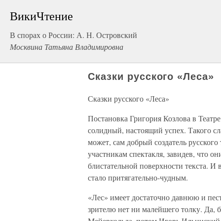
ВикиЧтение
В спорах о России: А. Н. Островский
Москвина Татьяна Владимировна
Сказки русского «Леса»
Сказки русского «Леса»
Постановка Григория Козлова в Театре
солидный, настоящий успех. Такого сл
может, сам добрый создатель русского 
участникам спектакля, завидев, что они
блистательной поверхности текста. И 
стало притягательно-чудным.
«Лес» имеет достаточно давнюю и пес
зрителю нет ни малейшего толку. Да, б
Мейерхольда, потом Игорь Ильинский 