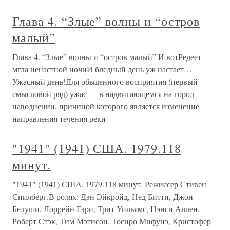
Глава 4. “Злые” волны и “остров
малый”
Глава 4. “Злые” волны и “остров малый” И вотРедеет
мгла ненастной ночиИ бледный день уж настает…
Ужасный день!Для обыденного восприятия (первый
смысловой ряд) ужас — в надвигающемся на город
наводнении, причиной которого является изменение
направления течения реки
"1941" (1941) США. 1979.118
минут.
"1941" (1941) США. 1979.118 минут. Режиссер Стивен
Спилберг.В ролях: Дэн Эйкройд, Нед Битти, Джон
Белуши, Лоррейн Гэри, Трит Уильямс, Нэнси Аллен,
Роберт Стэк, Тим Мэтисон, Тосиро Мифунэ, Кристофер