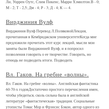
Ли, Уоррен Оутс, Слим Пикенс, Марри Хэмилтон.В - 0;
М - 2; Т - 2,5; Дм - 4; Р - 3; Д - 4; К — 4.
Вирджиния Вулф
Вирджиния Вулф Перевод Л.ПоляковойЛекция,
прочитанная в Кембриджском университетеКогда мне
предложили прочитать этот курс лекций, мысли мои
заняты были Вирджинией Вулф, и я попросил
позволения говорить о ее творчестве. Говорить, но
отнюдь не подводить итоги. Подводить
Вл. Гаков. На гребне «волны».
Вл. Гаков. На гребне «волны». Английская фантастика
60-70-х годовДостаточно простого перечисления имен,
чтобы убедиться, сколь сильна была в английской
литературе «фантастическая» традиция. Социальные
утописты Томас Мор и Фрэнсис Бэкон, автор одного из