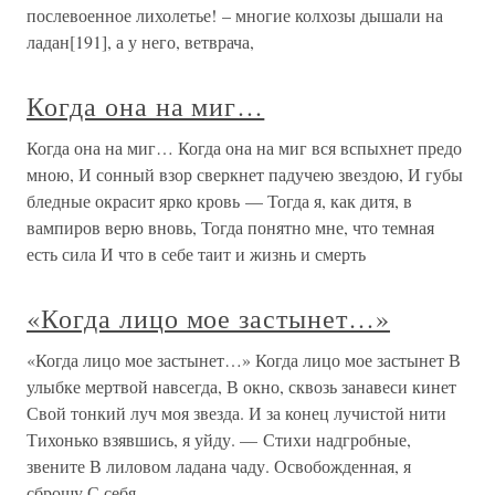
послевоенное лихолетье! – многие колхозы дышали на
ладан[191], а у него, ветврача,
Когда она на миг…
Когда она на миг… Когда она на миг вся вспыхнет предо
мною, И сонный взор сверкнет падучею звездою, И губы
бледные окрасит ярко кровь — Тогда я, как дитя, в
вампиров верю вновь, Тогда понятно мне, что темная
есть сила И что в себе таит и жизнь и смерть
«Когда лицо мое застынет…»
«Когда лицо мое застынет…» Когда лицо мое застынет В
улыбке мертвой навсегда, В окно, сквозь занавеси кинет
Свой тонкий луч моя звезда. И за конец лучистой нити
Тихонько взявшись, я уйду. — Стихи надгробные,
звените В лиловом ладана чаду. Освобожденная, я
сброшу С себя