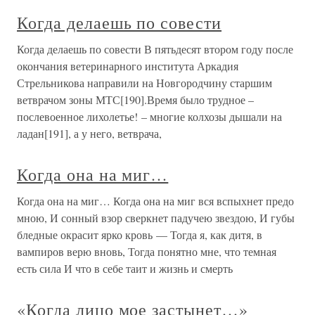
Когда делаешь по совести
Когда делаешь по совести В пятьдесят втором году после
окончания ветеринарного института Аркадия
Стрельникова направили на Новгородчину старшим
ветврачом зоны МТС[190].Время было трудное –
послевоенное лихолетье! – многие колхозы дышали на
ладан[191], а у него, ветврача,
Когда она на миг…
Когда она на миг… Когда она на миг вся вспыхнет предо
мною, И сонный взор сверкнет падучею звездою, И губы
бледные окрасит ярко кровь — Тогда я, как дитя, в
вампиров верю вновь, Тогда понятно мне, что темная
есть сила И что в себе таит и жизнь и смерть
«Когда лицо мое застынет…»