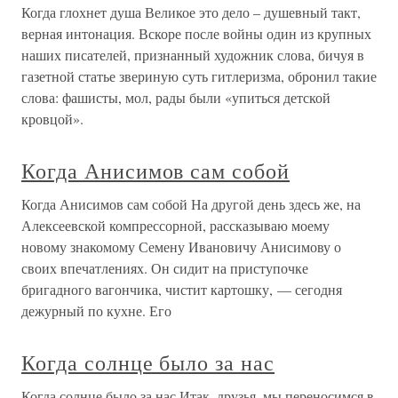
Когда глохнет душа Великое это дело – душевный такт,
верная интонация. Вскоре после войны один из крупных
наших писателей, признанный художник слова, бичуя в
газетной статье звериную суть гитлеризма, обронил такие
слова: фашисты, мол, рады были «упиться детской
кровцой».
Когда Анисимов сам собой
Когда Анисимов сам собой На другой день здесь же, на
Алексеевской компрессорной, рассказываю моему
новому знакомому Семену Ивановичу Анисимову о
своих впечатлениях. Он сидит на приступочке
бригадного вагончика, чистит картошку, — сегодня
дежурный по кухне. Его
Когда солнце было за нас
Когда солнце было за нас Итак, друзья, мы переносимся в