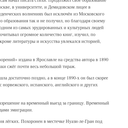
скве, в университете, и Демидовском лицее в
студенческих волнениях был исключён из Московского
 образования так и не получил, но благодаря своему
 одним из самых эрудированных и культурных людей
очитывал огромное количество книг, изучил, по
 кроме литературы и искусства увлекался историей,
орений» издана в Ярославле на средства автора в 1890
жки сжёг почти весь небольшой тираж.
ла достаточно поздно, а в конце 1890-х он был скорее
с норвежского, испанского, английского и других
азрешение на временный выезд за границу. Временный
одами эмиграции.
ния лёгких. Похоронен в местечке Нуази-ле-Гран под