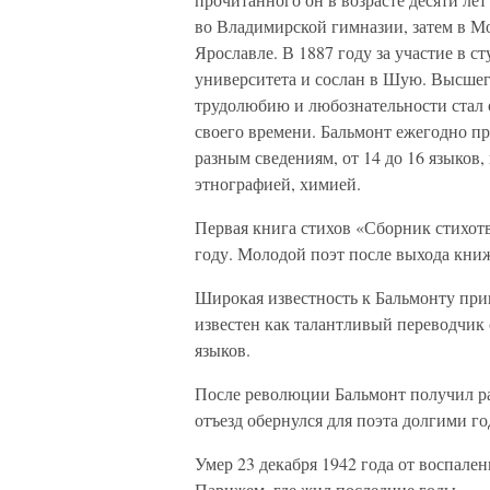
во Владимирской гимназии, затем в Мо
Ярославле. В 1887 году за участие в 
университета и сослан в Шую. Высшего
трудолюбию и любознательности стал
своего времени. Бальмонт ежегодно пр
разным сведениям, от 14 до 16 языков,
этнографией, химией.
Первая книга стихов «Сборник стихотв
году. Молодой поэт после выхода кни
Широкая известность к Бальмонту приш
известен как талантливый переводчик 
языков.
После революции Бальмонт получил р
отъезд обернулся для поэта долгими г
Умер 23 декабря 1942 года от воспале
Парижем, где жил последние годы.