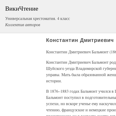
ВикиЧтение
Универсальная хрестоматия. 4 класс
Коллектив авторов
Константин Дмитриевич 
Константин Дмитриевич Бальмонт (18
Константин Дмитриевич Бальмонт роди
Шуйского уезда Владимирской губерни
управы. Мать была образованной женщи
истории.
В 1876–1883 годах Бальмонт учился в 
Бальмонт поступил в подготовительны
успехи, но вскоре ученье ему наскучил
чтению, французские и немецкие прои
прочитанного он в возрасте десяти лет