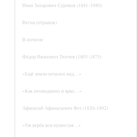
Иван Захарович Суриков (1841–1880)
Весна (отрывок)
В ночном
Фёдор Иванович Тютчев (1803–1873)
«Ещё земли печален вид…»
«Как неожиданно и ярко…»
Афанасий Афанасьевич Фет (1820–1892)
«Уж верба вся пушистая…»