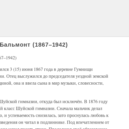
Бальмонт (1867–1942)
67–1942)
лся 3 (15) июня 1867 года в деревне Гумнищи
и. Отец выслужился до председателя уездной земской
ной, она и ввела сына в мир музыки, словесности,
Шуйской гимназии, откуда был исключён. В 1876 году
й класс Шуйской гимназии. Сначала мальчик делал
о, и успеваемость снизилась, зато проснулась любовь к
зведения он читал в подлиннике. Под впечатлением от
 сам начал писать стихи. Продолжил своё образование