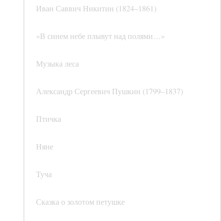
Иван Саввич Никитин (1824–1861)
«В синем небе плывут над полями…»
Музыка леса
Александр Сергеевич Пушкин (1799–1837)
Птичка
Няне
Туча
Сказка о золотом петушке