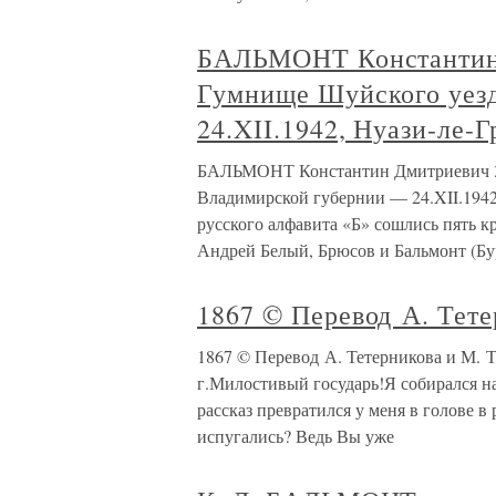
БАЛЬМОНТ Константин Д
Гумнище Шуйского уез
24.XII.1942, Нуази-ле-
БАЛЬМОНТ Константин Дмитриевич 3(1
Владимирской губернии — 24.XII.1942
русского алфавита «Б» сошлись пять к
Андрей Белый, Брюсов и Бальмонт (Бу
1867 © Перевод А. Тет
1867 © Перевод А. Тетерникова и М.
г.Милостивый государь!Я собирался на
рассказ превратился у меня в голове в
испугались? Ведь Вы уже