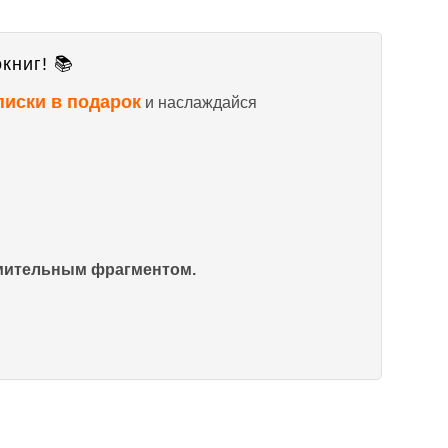
книг! 📚
писки в подарок
и наслаждайся
омительным фрагментом.