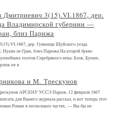
митриевич 3(15).VI.1867, дер.
да Владимирской губернии —
Гран, близ Парижа
5).VI.1867, дер. Гумнище Шуйского уезда
, Нуази-ле-Гран, близ Парижа На второй букве
рупнейших поэтов Серебряного века: Блок, Бунин,
рлюк не в
ерникова и М. Трескунов
 Трескунов АРСЕНУ УССЭ Париж, 12 февраля 1867
писать для Вашего журнала рассказ, и вот теперь этот
 роман.Роман в нескольких частях, — Вы бы не