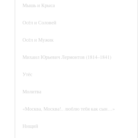
Мышь и Крыса
Осёл и Соловей
Осёл и Мужик
Михаил Юрьевич Лермонтов (1814–1841)
Утёс
Молитва
«Москва, Москва!.. люблю тебя как сын…»
Нищий