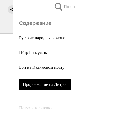
Поиск
Содержание
Русские народные сказки
Пётр I и мужик
Бой на Калиновом мосту
Продолжение на Литрес
Петух и жерновки