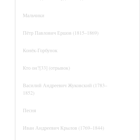
Мальчики
Пётр Павлович Ершов (1815–1869)
Конёк-Горбунок
Кто он?[33] (отрывок)
Василий Андреевич Жуковский (1783–
1852)
Песня
Иван Андреевич Крылов (1769–1844)