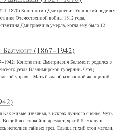
824–1870) Константин Дмитриевич Ушинский родился
частника Отечественной войны 1812 года,
стантина Дмитриевича умерла, когда ему было 12
 Балмонт (1867–1942)
7–1942) Константин Дмитриевич Бальмонт родился в
йского уезда Владимирской губернии. Отец
земской управы. Мать была образованной женщиной,
942)
я Как живые изваянья, в искрах лунного сиянья, Чуть
з; Вещий лес спокойно дремлет, яркий блеск луны
есь исполнен тайных грез. Слыша тихий стон метели,