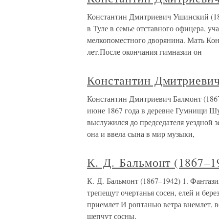
Константин Дмитриевич Ушинский (1
в Туле в семье отставного офицера, у
мелкопоместного дворянина. Мать Кон
лет.После окончания гимназии он
Константин Дмитриевич
Константин Дмитриевич Балмонт (186
июне 1867 года в деревне Гумнищи Шу
выслужился до председателя уездной 
она и ввела сына в мир музыки,
К. Д. Бальмонт (1867–1
К. Д. Бальмонт (1867–1942) 1. Фантази
трепещут очертанья сосен, елей и бере
приемлет И роптанью ветра внемлет, в
шепчут сосны,