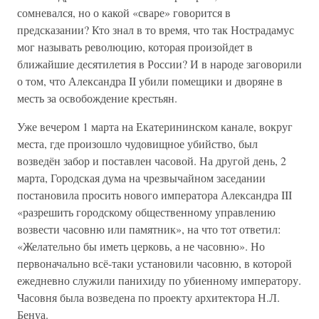
сомневался, но о какой «сваре» говорится в
предсказании? Кто знал в то время, что так Нострадамус
мог называть революцию, которая произойдет в
ближайшие десятилетия в России? И в народе заговорили
о том, что Александра II убили помещики и дворяне в
месть за освобождение крестьян.
Уже вечером 1 марта на Екатерининском канале, вокруг
места, где произошло чудовищное убийство, был
возведён забор и поставлен часовой. На другой день, 2
марта, Городская дума на чрезвычайном заседании
постановила просить нового императора Александра III
«разрешить городскому общественному управлению
возвести часовню или памятник», на что тот ответил:
«Желательно бы иметь церковь, а не часовню». Но
первоначально всё-таки установили часовню, в которой
ежедневно служили панихиду по убиенному императору.
Часовня была возведена по проекту архитектора Н.Л.
Бенуа.