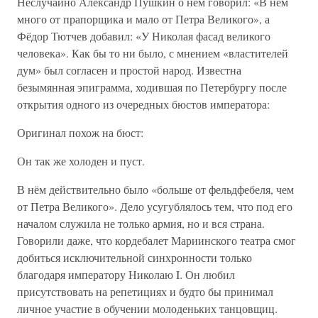
Неслучайно Александр Пушкин о нём говорил: «В нем
много от прапорщика и мало от Петра Великого», а
Фёдор Тютчев добавил: «У Николая фасад великого
человека». Как бы то ни было, с мнением «властителей
дум» был согласен и простой народ. Известна
безымянная эпиграмма, ходившая по Петербургу после
открытия одного из очередных бюстов императора:
Оригинал похож на бюст:
Он так же холоден и пуст.
В нём действительно было «больше от фельдфебеля, чем
от Петра Великого». Дело усугублялось тем, что под его
началом служила не только армия, но и вся страна.
Говорили даже, что кордебалет Мариинского театра смог
добиться исключительной синхронности только
благодаря императору Николаю I. Он любил
присутствовать на репетициях и будто бы принимал
личное участие в обучении молоденьких танцовщиц.