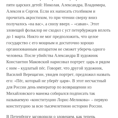
пяти царских детей: Николая, Александра, Владимира,
Алексея и Сергея. Если их написать столбиком и
прочитать акростихом, то при чтении сверху вниз
получалось «на вас», а снизу вверх – «саван». Этот
зловещий фольклор не сходил с уст петербуржцев вплоть
до 1 марта. Никто не мог предположить, что целое
государство с его мощным и достаточно хорошо
организованным аппаратом не сможет уберечь одного
человека. После убийства Александра II художник
Константин Маковский нарисовал портрет: царь и рядом
с ним – кудлатый пёс. Говорят, что другой художник,
Василий Верещагин, увидев портрет, предложил назвать
его: «Пёс, который не уберёг царя». В этот несчастный
для России день император по возвращении из
Михайловского манежа собирался подписать так
называемую «конституцию Лорис-Меликова» – первую
конституцию за всю тысячелетнюю историю России.
В Петербурге заговорили о зловещем, как теперь