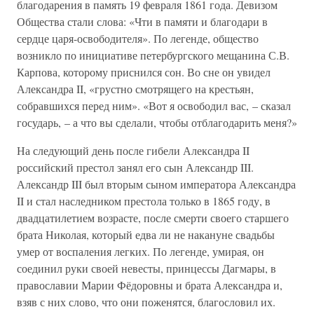
благодарения в память 19 февраля 1861 года. Девизом
Общества стали слова: «Чти в памяти и благодари в
сердце царя-освободителя». По легенде, общество
возникло по инициативе петербургского мещанина С.В.
Карпова, которому приснился сон. Во сне он увидел
Александра II, «грустно смотрящего на крестьян,
собравшихся перед ним». «Вот я освободил вас, – сказал
государь, – а что вы сделали, чтобы отблагодарить меня?»
На следующий день после гибели Александра II
российский престол занял его сын Александр III.
Александр III был вторым сыном императора Александра
II и стал наследником престола только в 1865 году, в
двадцатилетием возрасте, после смерти своего старшего
брата Николая, который едва ли не накануне свадьбы
умер от воспаления легких. По легенде, умирая, он
соединил руки своей невесты, принцессы Дагмары, в
православии Марии Фёдоровны и брата Александра и,
взяв с них слово, что они поженятся, благословил их.