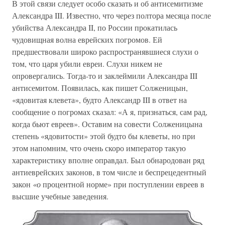
В этой связи следует особо сказать и об антисемитизме
Александра III. Известно, что через полтора месяца после
убийства Александра II, по России прокатилась
чудовищная волна еврейских погромов. Ей
предшествовали широко распространявшиеся слухи о
том, что царя убили евреи. Слухи никем не
опровергались. Тогда-то и заклеймили Александра III
антисемитом. Появилась, как пишет Солженицын,
«ядовитая клевета», будто Александр III в ответ на
сообщение о погромах сказал: «А я, признаться, сам рад,
когда бьют евреев». Оставим на совести Солженицына
степень «ядовитости» этой будто бы клеветы, но при
этом напомним, что очень скоро император такую
характеристику вполне оправдал. Был обнародован ряд
антиеврейских законов, в том числе и беспрецедентный
закон
«о
процентной норме» при поступлении евреев в
высшие учебные заведения.