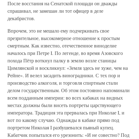
После восстания на Сенатской площади он дважды
спрашивал, не замешан ли тот офицер в деле
декабристов.
Впрочем, это не мешало ему подчеркивать свое
презрительное, высокомерное отношение к простым
смертным. Как известно, отечественное виноделие
началось при Петре I. По легенде, во время Азовского
похода Пётр воткнул палку в землю возле станицы
Цимлянской и воскликнул: «Земля здесь не хуже, чем на
Рейне». И велел засадить виноградники. С тех пор и
производство алкоголя, и торговля спиртным стали
делом государственным. Об этом постоянно напоминали
всем подданным империи: во всех кабаках на видных
местах должны были висеть портреты царствующего
императора. Традиция эта прервалась при Николае I, и
вот по какому случаю. Однажды в кабаке прямо под
портретом Николая I разбушевался пьяный купец.
Кабатчик попытался его урезонить: «И не совестно? Под