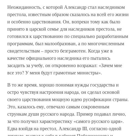
Неожиданность, с которой Александр стал наследником
престола, известным образом сказалось на всей его жизни
и особенно царствования. Он, вопреки тому как было
принято в царской семье для наследников престола, не
готовился к царствованию по специально разработанным
программам, был малообразован, а по многочисленным
свидетельствам – просто безграмотен. Когда уже в
качестве официального наследника его пытались
засадить за учебу, он откровенно возражал: «Зачем мне
все это? У меня будут грамотные министры».
В то же время, хорошо понимая нужды государства и
остро чувствуя настроения народа, он сделал основой
своего царствования мощную идею русификации страны.
Это, казалось ему, отвечало самым сокровенным
стрункам души русского народа. Пример подавал лично,
за что получил характеристику «самого русского царя».
Едва взойдя на престол, Александр III, согласно одной
легенде, вызвал к себе в кабинет Победоносцева и,