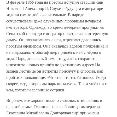
В феврале 1855 года на престол вступил старший сын
Николая I Александр II. Слухи о будущем императоре
ходили самые доброжелательные. В народе
сочувствовали даже случайным любовным неудачам
императора. Однажды во время вечерней прогулки на
Сенатской площади император повстречал «интересную
даму». Он познакомился с ней, отрекомендовавшись
простым офицером. Она оказалась вдовой полковника и
не возражала, чтобы офицер пришёл к ней с чёрного
хода. Царь, довольный тем, что удалось сохранить
инкогнито, ночью пришёл по указанному адресу На
задней лестнице он встретил прислугу и спросил, как
пройти к полковнице. «Что ты, что ты, батюшка. Уходи
скорее, сюда скоро сам царь пожалует». Так и ушёл ни с
чем, хохотали салонные остряки.
Впрочем, все хорошо знали о сложных отношениях в
царской семье. Официальная любовница императора
Екатерина Михайловна Долгорукая ещё при жизни