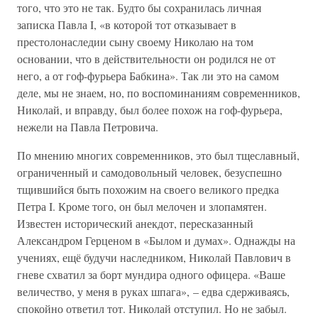
того, что это не так. Будто бы сохранилась личная
записка Павла I, «в которой тот отказывает в
престолонаследии сыну своему Николаю на том
основании, что в действительности он родился не от
него, а от гоф-фурьера Бабкина». Так ли это на самом
деле, мы не знаем, но, по воспоминаниям современников,
Николай, и вправду, был более похож на гоф-фурьера,
нежели на Павла Петровича.
По мнению многих современников, это был тщеславный,
ограниченный и самодовольный человек, безуспешно
тщившийся быть похожим на своего великого предка
Петра I. Кроме того, он был мелочен и злопамятен.
Известен исторический анекдот, пересказанный
Александром Герценом в «Былом и думах». Однажды на
учениях, ещё будучи наследником, Николай Павлович в
гневе схватил за борт мундира одного офицера. «Ваше
величество, у меня в руках шпага», – едва сдерживаясь,
спокойно ответил тот. Николай отступил. Но не забыл.