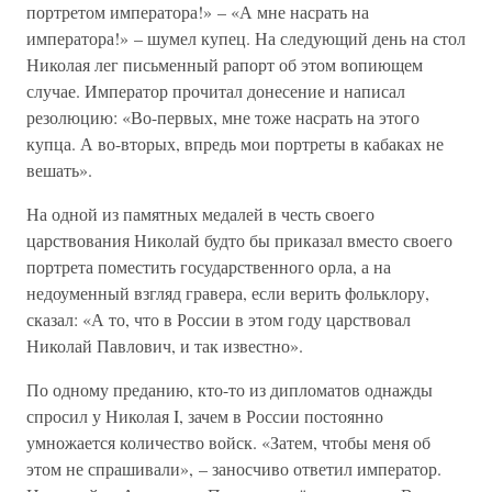
портретом императора!» – «А мне насрать на
императора!» – шумел купец. На следующий день на стол
Николая лег письменный рапорт об этом вопиющем
случае. Император прочитал донесение и написал
резолюцию: «Во-первых, мне тоже насрать на этого
купца. А во-вторых, впредь мои портреты в кабаках не
вешать».
На одной из памятных медалей в честь своего
царствования Николай будто бы приказал вместо своего
портрета поместить государственного орла, а на
недоуменный взгляд гравера, если верить фольклору,
сказал: «А то, что в России в этом году царствовал
Николай Павлович, и так известно».
По одному преданию, кто-то из дипломатов однажды
спросил у Николая I, зачем в России постоянно
умножается количество войск. «Затем, чтобы меня об
этом не спрашивали», – заносчиво ответил император.