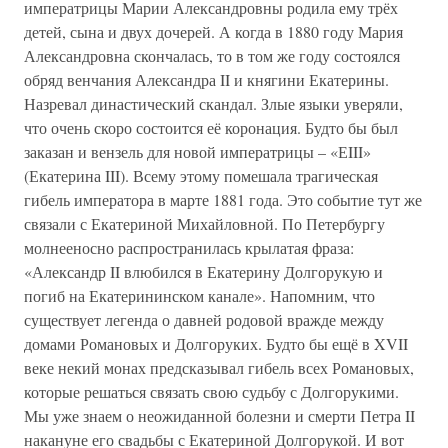
императрицы Марии Александровны родила ему трёх
детей, сына и двух дочерей. А когда в 1880 году Мария
Александровна скончалась, то в том же году состоялся
обряд венчания Александра II и княгини Екатерины.
Назревал династический скандал. Злые языки уверяли,
что очень скоро состоится её коронация. Будто бы был
заказан и вензель для новой императрицы – «ЕIII»
(Екатерина III). Всему этому помешала трагическая
гибель императора в марте 1881 года. Это событие тут же
связали с Екатериной Михайловной. По Петербургу
молнееносно распространилась крылатая фраза:
«Александр II влюбился в Екатерину Долгорукую и
погиб на Екатерининском канале». Напомним, что
существует легенда о давней родовой вражде между
домами Романовых и Долгоруких. Будто бы ещё в XVII
веке некий монах предсказывал гибель всех Романовых,
которые решаться связать свою судьбу с Долгорукими.
Мы уже знаем о неожиданной болезни и смерти Петра II
накануне его свадьбы с Екатериной Долгорукой. И вот