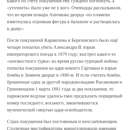
какого по счёту покушения ему суждено погибнуть, а
«уточнить» было уже не у кого. Очевидцы рассказывали,
что во время пожара Аничкова дворца «из пламени
взметнулась огромная фигура в балахоне и растворилась
в дыму».
После покушений Каракозова и Березовского было ещё
четыре попытки убить Александра II: взрыв
императорского поезда в 1879 году; выстрел какого-то
«неизвестного турка» во время русско-турецкой войны;
попытка покушения на царя некоего Гартмана и взрыв
бомбы в Зимнем дворце в 1880-м. И если считать бомбы,
брошенные одна за другой народовольцами Рысаковым и
Гриневицким 1 марта 1881 года за два покушения, то
парижском ведунье удалось-таки предсказать порядковый
номер последнего, восьмого, закончившегося
мученической смертью царя-освободителя.
Страх покушения был постоянным и неослабевающим.
Столичные мистификаторы манипулировали именами