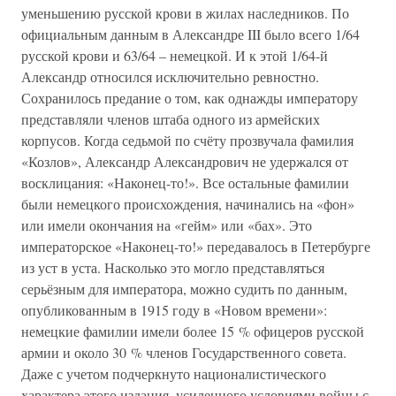
уменьшению русской крови в жилах наследников. По
официальным данным в Александре III было всего 1/64
русской крови и 63/64 – немецкой. И к этой 1/64-й
Александр относился исключительно ревностно.
Сохранилось предание о том, как однажды императору
представляли членов штаба одного из армейских
корпусов. Когда седьмой по счёту прозвучала фамилия
«Козлов», Александр Александрович не удержался от
восклицания: «Наконец-то!». Все остальные фамилии
были немецкого происхождения, начинались на «фон»
или имели окончания на «гейм» или «бах». Это
императорское «Наконец-то!» передавалось в Петербурге
из уст в уста. Насколько это могло представляться
серьёзным для императора, можно судить по данным,
опубликованным в 1915 году в «Новом времени»:
немецкие фамилии имели более 15 % офицеров русской
армии и около 30 % членов Государственного совета.
Даже с учетом подчеркнуто националистического
характера этого издания, усиленного условиями войны с