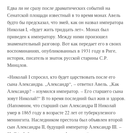
Едва ли не сразу после драматических событий на
Сенатской площади известный в то время монах Авель
будто бы предсказал, что змей, как он назвал императора
Николая I, «будет жить тридцать лет». Монах был
приведен к императору. Между ними произошел
знаменательный разговор. Вот как передает его в своих
воспоминаниях, опубликованных в 1931 году в Риге,
историк, писатель и знаток русской старины С.Р.
Минцлов.
«Николай I спросил, кто будет царствовать после его
сына Александра. „Александр“, – ответил Авель. „Как
Александр? – изумился император. – Его старшего сына
зовут Николай!“ В то время последний был жив и здоров.
(Напомним, что старший сын Александра II Николай
умер в 1865 году в возрасте 22 лет от туберкулезного
менингита. Наследником престола был объявлен второй
сын Александра II, будущий император Александр III. –