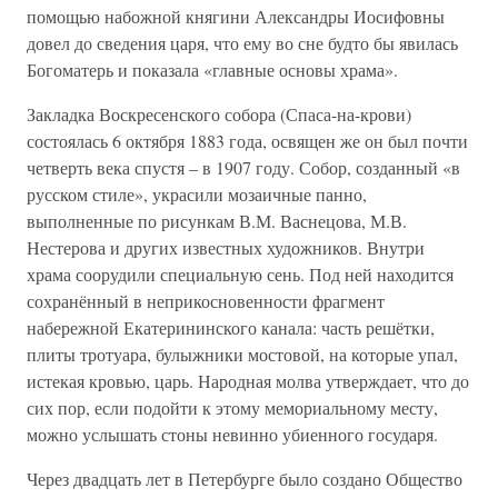
помощью набожной княгини Александры Иосифовны
довел до сведения царя, что ему во сне будто бы явилась
Богоматерь и показала «главные основы храма».
Закладка Воскресенского собора (Спаса-на-крови)
состоялась 6 октября 1883 года, освящен же он был почти
четверть века спустя – в 1907 году. Собор, созданный «в
русском стиле», украсили мозаичные панно,
выполненные по рисункам В.М. Васнецова, М.В.
Нестерова и других известных художников. Внутри
храма соорудили специальную сень. Под ней находится
сохранённый в неприкосновенности фрагмент
набережной Екатерининского канала: часть решётки,
плиты тротуара, булыжники мостовой, на которые упал,
истекая кровью, царь. Народная молва утверждает, что до
сих пор, если подойти к этому мемориальному месту,
можно услышать стоны невинно убиенного государя.
Через двадцать лет в Петербурге было создано Общество