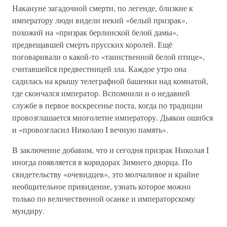
Накануне загадочной смерти, по легенде, близкие к
императору люди видели некий «белый призрак»,
похожий на «призрак берлинской белой дамы»,
предвещавшей смерть прусских королей. Ещё
поговаривали о какой-то «таинственной белой птице»,
считавшейся предвестницей зла. Каждое утро она
садилась на крышу телеграфной башенки над комнатой,
где скончался император. Вспомнили и о недавней
службе в первое воскресенье поста, когда по традиции
провозглашается многолетие императору. Дьякон ошибся
и «провозгласил Николаю I вечную память».
В заключение добавим, что и сегодня призрак Николая I
иногда появляется в коридорах Зимнего дворца. По
свидетельству «очевидцев», это молчаливое и крайне
необщительное привидение, узнать которое можно
только по величественной осанке и императорскому
мундиру.