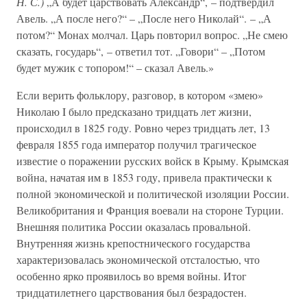
Н. С.)
„А будет царствовать Александр“, – подтвердил
Авель. „А после него?“ – „После него Николай“. – „А
потом?“ Монах молчал. Царь повторил вопрос. „Не смею
сказать, государь“, – ответил тот. „Говори“ – „Потом
будет мужик с топором!“ – сказал Авель.»
Если верить фольклору, разговор, в котором «змею»
Николаю I было предсказано тридцать лет жизни,
происходил в 1825 году. Ровно через тридцать лет, 13
февраля 1855 года император получил трагическое
известие о поражении русских войск в Крыму. Крымская
война, начатая им в 1853 году, привела практически к
полной экономической и политической изоляции России.
Великобритания и Франция воевали на стороне Турции.
Внешняя политика России оказалась провальной.
Внутренняя жизнь крепостнического государства
характеризовалась экономической отсталостью, что
особенно ярко проявилось во время войны. Итог
тридцатилетнего царствования был безрадостен.