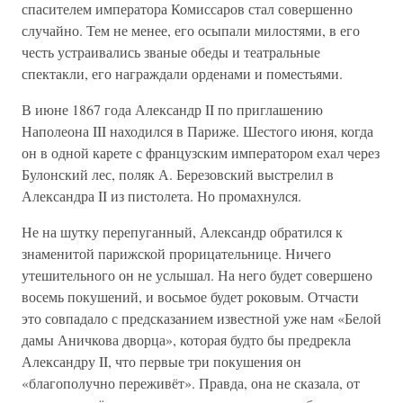
спасителем императора Комиссаров стал совершенно
случайно. Тем не менее, его осыпали милостями, в его
честь устраивались званые обеды и театральные
спектакли, его награждали орденами и поместьями.
В июне 1867 года Александр II по приглашению
Наполеона III находился в Париже. Шестого июня, когда
он в одной карете с французским императором ехал через
Булонский лес, поляк А. Березовский выстрелил в
Александра II из пистолета. Но промахнулся.
Не на шутку перепуганный, Александр обратился к
знаменитой парижской прорицательнице. Ничего
утешительного он не услышал. На него будет совершено
восемь покушений, и восьмое будет роковым. Отчасти
это совпадало с предсказанием известной уже нам «Белой
дамы Аничкова дворца», которая будто бы предрекла
Александру II, что первые три покушения он
«благополучно переживёт». Правда, она не сказала, от