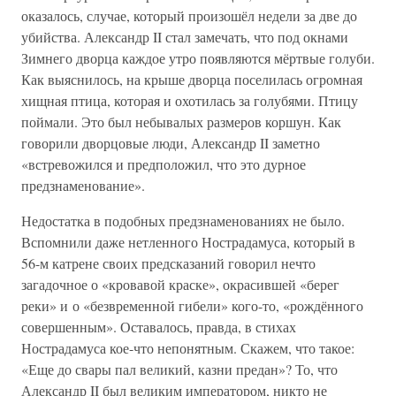
оказалось, случае, который произошёл недели за две до
убийства. Александр II стал замечать, что под окнами
Зимнего дворца каждое утро появляются мёртвые голуби.
Как выяснилось, на крыше дворца поселилась огромная
хищная птица, которая и охотилась за голубями. Птицу
поймали. Это был небывалых размеров коршун. Как
говорили дворцовые люди, Александр II заметно
«встревожился и предположил, что это дурное
предзнаменование».
Недостатка в подобных предзнаменованиях не было.
Вспомнили даже нетленного Нострадамуса, который в
56-м катрене своих предсказаний говорил нечто
загадочное о «кровавой краске», окрасившей «берег
реки» и о «безвременной гибели» кого-то, «рождённого
совершенным». Оставалось, правда, в стихах
Нострадамуса кое-что непонятным. Скажем, что такое:
«Еще до свары пал великий, казни предан»? То, что
Александр II был великим императором, никто не