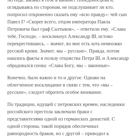
оглядываясь по сторонам, не подслушивает ли кто,
попросил откровенно сказать ему «всю правду»: чей сын
Павел I? «Скорее всего, отцом императора Павла
Петровича был граф Салтыков», – ответили ему. «Слава
тебе, Господи, – воскликнул Александр III, истово
перекрестившись, – значит, во мне есть хоть немножко
русской крови. Значит, мы – русские». Правда, потом
нашлись факты в пользу отцовства Петра III, и Александр
обрадовался снова: «Слава Богу, мы – законные».
Конечно, было важно и то и другое. Однако на
облегченное восклицание в связи с тем, что «мы –
русские», следует обратить особое внимание.
По традиции, идущей с петровских времен, наследники
российского престола заключали браки с
представителями одной из германских династий. С
одной стороны, такой порядок обеспечивал
равнородность браков, но с другой – приводил к