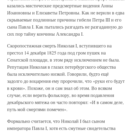
казались мистические предсмертные видения Анны
Иоанновны и Елизаветы Петровны. Как не верили в едва
скрываемые подлинные причины гибели Петра III и его
сына Павла I. Как пытались разгадать не разгаданную до
сих пор тайну кончины Александра I.
Скоропостижная смерть Николая I, вступившего на
престол 14 декабря 1825 года под гром пушек на
Сенатской площади, в этом ряду исключением не была.
Репутация Николая в глазах петербургского общества
была исключительно низкой. Говорили, будто ещё
задолго до воцарения ему пророчили, что «руки его будут
в крови». Похоже, он и сам знал об этом. Во всяком
случае, если верить фольклору, во время подавления
декабрьского мятежа он часто повторял: «И в самом деле,
путь мой смертями помечен».
Формально считается, что Николай I был сыном
императора Павла I, хотя есть смутные свидетельства