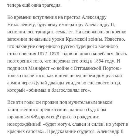
теперь ещё одна трагедия.
Ко времени вступления на престол Александру
Николаевичу, будущему императору Александру II,
исполнилось тридцать семь лет. На всю жизнь он крепко
запомнил печальные уроки Крымской войны. Известно,
что накануне очередного русско-турецкого военного
столкновения 1877–1878 годов он долго колебался, боясь
повторения того, что пережил его отец в 1854 году. И
подписал Манифест
«о
войне с Оттоманской Портою»
только после того, как в ночь перед переходом русской
армии через Дунай дважды увидел во сне своего отца,
который «обнимал и благословлял его».
Все эти годы он прожил под мучительным знаком
таинственного предсказания, данного будто бы
юродивым Фёдором ещё при его рождении:
новорождённый «будет могуч, славен и силен, но умрёт в
красных сапогах». Предсказание сбудется. Александр II