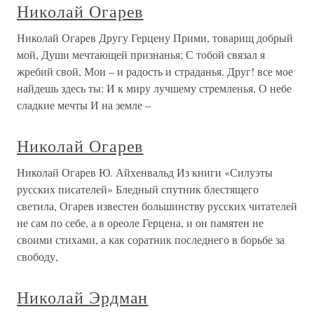
Николай Огарев
Николай Огарев Другу Герцену Прими, товарищ добрый
мой, Души мечтающей признанья; С тобой связал я
жребий свой, Мои – и радость и страданья. Друг! все мое
найдешь здесь ты: И к миру лучшему стремленья, О небе
сладкие мечты И на земле –
Николай Огарев
Николай Огарев Ю. Айхенвальд Из книги «Силуэты
русских писателей» Бледный спутник блестящего
светила, Огарев известен большинству русских читателей
не сам по себе, а в ореоле Герцена, и он памятен не
своими стихами, а как соратник последнего в борьбе за
свободу,
Николай Эрдман