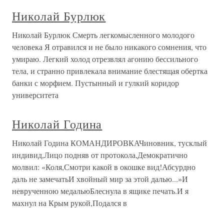
Николай Бурлюк
Николай Бурлюк Смерть легкомысленного молодого
человека Я отравился и не было никакого сомнения, что
умираю. Легкий холод отрезвлял агонию бессильного
тела, и странно привлекала внимание блестящая обертка
банки с морфием. Пустынный и гулкий коридор
университета
Николай Година
Николай Година КОМАНДИРОВКАЧиновник, тусклый
индивид,Лицо подняв от протокола,Демократично
молвил: «Коля,Смотри какой в окошке вид!Абсурдно
даль не замечатьИ хвойный мир за этой далью...»И
неврученною медальюБлеснула в ящике печать.И я
махнул на Крым рукой,Подался в