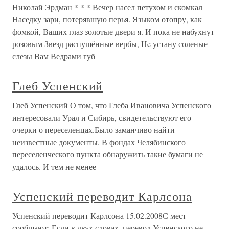
Николай Эрдман * * * Вечер насел петухом и скомкал
Наседку зари, потерявшую перья. Языком отопру, как
фомкой, Ваших глаз золотые двери я. И пока не набухнут
розовым Звезд распушённые вербы, He устану соленые
слезы Вам Ведрами губ
Глеб Успенский
Глеб Успенский О том, что Глеба Ивановича Успенского
интересовали Урал и Сибирь, свидетельствуют его
очерки о переселенцах.Было заманчиво найти
неизвестные документы. В фондах Челябинского
переселенческого пункта обнаружить такие бумаги не
удалось. И тем не менее
Успенский переводит Карлсона
Успенский переводит Карлсона 15.02.2008С мест
сообщают: Если в двух словах, перевод Успенского не