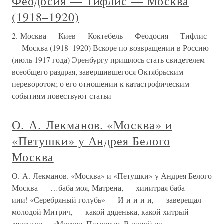
Феодосия — Тифлис — Москва
(1918–1920)
2. Москва — Киев — Коктебель — Феодосия — Тифлис
— Москва (1918–1920) Вскоре по возвращении в Россию
(июль 1917 года) Эренбургу пришлось стать свидетелем
всеобщего раздрая, завершившегося Октябрьским
переворотом; о его отношении к катастрофическим
событиям повествуют статьи
О. А. Лекманов. «Москва» и
«Петушки» у Андрея Белого
Москва
О. А. Лекманов. «Москва» и «Петушки» у Андрея Белого
Москва — …баба моя, Матрена, — хииитрая баба —
иии! «Серебряный голубь» — И-и-и-и-и, — заверещал
молодой Митрич, — какой дяденька, какой хитрый
дяденька… «Москва–Петушки» В одной из