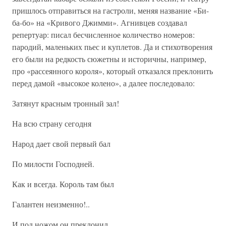
пришлось отправиться на гастроли, меняя название «Би-
ба-бо» на «Кривого Джимми». Агнивцев создавал
репертуар: писал бесчисленное количество номеров:
пародий, маленьких пьес и куплетов. Да и стихотворения
его были на редкость сюжетны и историчны, например,
про «рассеянного короля», который отказался преклонить
перед дамой «высокое колено», а далее последовало:
Затянут красным тронный зал!
На всю страну сегодня
Народ дает свой первый бал
По милости Господней.
Как и всегда. Король там был
Галантен неизменно!..
И под ножом он преклонил