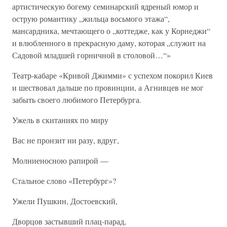
артистическую богему семинарский ядреный юмор и
острую романтику „жильца восьмого этажа“,
мансардника, мечтающего о „коттедже, как у Корнеджи“
и влюбленного в прекрасную даму, которая „служит на
Садовой младшей горничной в столовой…“»
Театр-кабаре «Кривой Джимми» с успехом покорил Киев
и шествовал дальше по провинции, а Агнивцев не мог
забыть своего любимого Петербурга.
Ужель в скитаниях по миру
Вас не пронзит ни разу, вдруг,
Молниеносною рапирой —
Стальное слово «Петербург»?
Ужели Пушкин, Достоевский,
Дворцов застывший плац-парад,