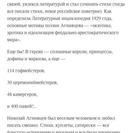
связей, увлекся литературой и стал сочинять стихи (тогда
все писали стихи, некое российское поветрие). Как
определила Литературная энциклопедия 1929 года,
основные мотивы поэзии Агнивцева — «экзотика,
эротика и идеализация феодально-аристократического
мира».
Еще бы! В героях — сплошные короли, принцессы,
дофины и маркизы, а еще —
114 гофмейстеров,
30 церемониймейстеров,
48 камергеров,
и 400 пажей!..
Николай Агнивцев был веселым человеком и любил
писать смешно. Стихи, куплеты, сатирески — все
блистало остроумием и весельем и все было пронизано