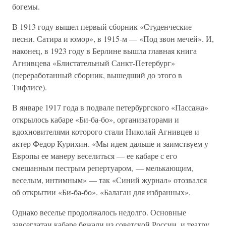
богемы.
В 1913 году вышел первый сборник «Студенческие
песни. Сатира и юмор», в 1915-м — «Под звон мечей». И,
наконец, в 1923 году в Берлине вышла главная книга
Агнивцева «Блистательный Санкт-Петербург»
(переработанный сборник, вышедший до этого в
Тифлисе).
В январе 1917 года в подвале петербургского «Пассажа»
открылось кабаре «Би-ба-бо», организаторами и
вдохновителями которого стали Николай Агнивцев и
актер Федор Курихин. «Мы идем дальше и заимствуем у
Европы ее манеру веселиться — ее кабаре с его
смешанным пестрым репертуаром, — мелькающим,
веселым, интимным» — так «Синий журнал» отозвался
об открытии «Би-ба-бо». «Балаган для избранных».
Однако веселье продолжалось недолго. Основные
завсегдатаи кабаре бежали из советской России, и театру