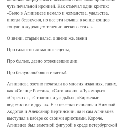
чуть печальной иронией. Как отмечал один критик:
«Было в Агнивцеве немало и жеманства, удальства,
иногда безвкусия, но все эти изъяны в конце концов
тонули в журчащем течении легкого стиха».
О звени, старый вальс, о звени же, звени
Про галантно-жеманные сцены,
Про былые, давно отзвеневшие дни,
Про былую любовь и измены!..
Агнивцева охотно печатали во многих изданиях, таких,
как «Солнце России», «Сатирикон», «Лукоморье»,
«Стрекоза», «Столицы и усадьбы», «Биржевые
ведомости» и других. Его песенки исполняли Николай
Ходотов и Александр Вертинский, да и сам Агнивцев
выступал в кабаре со своими ариэтками. Короче,
Агнивцев был заметной фигурой в среде петербургской