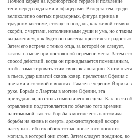
Ночной караул на Кронборгской террасе и появление
тени перед солдатами и офицерами. Вслед за тем, среди
великолепно одетых придворных, фигура принца в
траурном костюме, стоящего поодаль, как живой символ
скорби, с чертами, исполненными души и ума, но с таким
выражением, как будто он навсегда простился с радостью.
Затем его встреча с тенью отца, за которой он следует,
клятва на мече при постоянной перемене места. Затем его
способ действий, когда он прикидывается помешанным,
чтобы замаскировать этим свою экзальтацию. Затем пьеса
в пьесе, удар шпагой сквозь ковер, прелестная Офелия с
цветами и соломой в волосах. Гамлет с черепом Йорика в
руке. Борьба с Лаэртом в могиле Офелии, эта
причудливая, но столь символическая сцена. Как пьеса об
отравлении подготовляется по обычаю того времени
пантомимой, так эта борьба в могиле есть пантомима
борьбы на жизнь и смерть, долженствующей вскоре
наступить, ибо их обоих тотчас после того поглотит
могила, в которой они стоят. Затем следует поединок, во