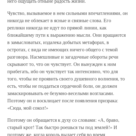
него ощущать отныне радость жизни.
Чувство, вызываемое в нем сильными впечатлениями, он
никогда не облекает в ясные и связные слова. Его
реплики никогда не идут по прямой линии, как
ближайшему пути к выражению мысли. Они вращаются
в замысловатых, издалека добытых метафорах, в
остротах, с вида не имеющих ничего общего с темой
разговора. Насмешливые и загадочные обороты речи
скрывают то, что он чувствует. Он вынужден к ним
прибегать, ибо он чувствует так интенсивно, что для
того, чтобы не проявить своего душевного волнения, то
есть, чтобы не поддаться сердечной боли, он должен
замаскировывать ее безумно-веселыми возгласами.
Поэтому он и восклицает после появления призрака:
«Сюда, мой сокол!»
Поэтому он обращается к духу со словами: «А, браво,
старый крот! Так быстро роешься ты под землей!» И
поэтому же, когда король выдает себя во время