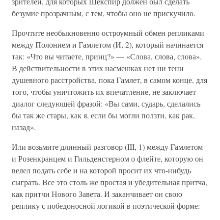
зрителей, для которых Шекспир должен был сделать
безумие прозрачным, с тем, чтобы оно не прискучило.
Прочтите необыкновенно остроумный обмен репликами
между Полонием и Гамлетом (И, 2), который начинается
так: «Что вы читаете, принц?» — «Слова, слова, слова».
В действительности в этих насмешках нет ни тени
душевного расстройства, пока Гамлет, в самом конце, для
того, чтобы уничтожить их впечатление, не заключает
диалог следующей фразой: «Вы сами, сударь, сделались
бы так же стары, как я, если бы могли ползти, как рак,
назад».
Или возьмите длинный разговор (III, 1) между Гамлетом
и Розенкранцем и Гильденстерном о флейте, которую он
велел подать себе и на которой просит их что-нибудь
сыграть. Все это столь же простая и убедительная притча,
как притчи Нового Завета. И заканчивает он свою
реплику с победоносной логикой в поэтической форме: