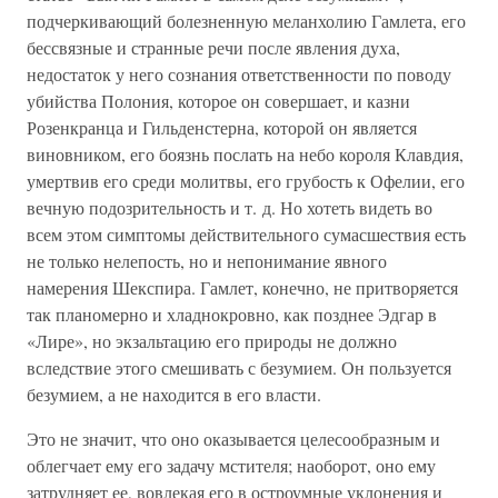
подчеркивающий болезненную меланхолию Гамлета, его
бессвязные и странные речи после явления духа,
недостаток у него сознания ответственности по поводу
убийства Полония, которое он совершает, и казни
Розенкранца и Гильденстерна, которой он является
виновником, его боязнь послать на небо короля Клавдия,
умертвив его среди молитвы, его грубость к Офелии, его
вечную подозрительность и т. д. Но хотеть видеть во
всем этом симптомы действительного сумасшествия есть
не только нелепость, но и непонимание явного
намерения Шекспира. Гамлет, конечно, не притворяется
так планомерно и хладнокровно, как позднее Эдгар в
«Лире», но экзальтацию его природы не должно
вследствие этого смешивать с безумием. Он пользуется
безумием, а не находится в его власти.
Это не значит, что оно оказывается целесообразным и
облегчает ему его задачу мстителя; наоборот, оно ему
затрудняет ее, вовлекая его в остроумные уклонения и