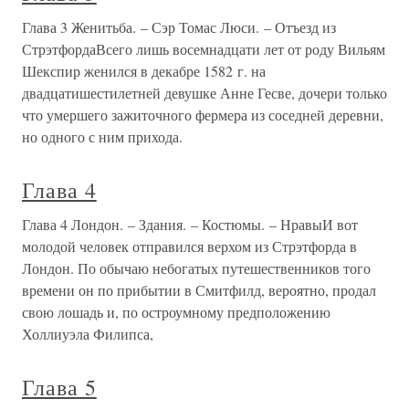
Глава 3 Женитьба. – Сэр Томас Люси. – Отъезд из
СтрэтфордаВсего лишь восемнадцати лет от роду Вильям
Шекспир женился в декабре 1582 г. на
двадцатишестилетней девушке Анне Гесве, дочери только
что умершего зажиточного фермера из соседней деревни,
но одного с ним прихода.
Глава 4
Глава 4 Лондон. – Здания. – Костюмы. – НравыИ вот
молодой человек отправился верхом из Стрэтфорда в
Лондон. По обычаю небогатых путешественников того
времени он по прибытии в Смитфилд, вероятно, продал
свою лошадь и, по остроумному предположению
Холлиуэла Филипса,
Глава 5