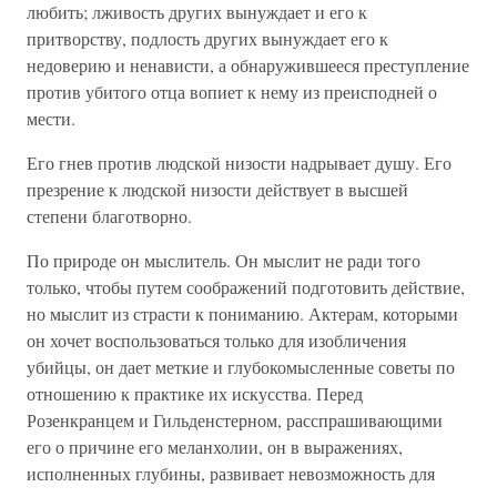
любить; лживость других вынуждает и его к
притворству, подлость других вынуждает его к
недоверию и ненависти, а обнаружившееся преступление
против убитого отца вопиет к нему из преисподней о
мести.
Его гнев против людской низости надрывает душу. Его
презрение к людской низости действует в высшей
степени благотворно.
По природе он мыслитель. Он мыслит не ради того
только, чтобы путем соображений подготовить действие,
но мыслит из страсти к пониманию. Актерам, которыми
он хочет воспользоваться только для изобличения
убийцы, он дает меткие и глубокомысленные советы по
отношению к практике их искусства. Перед
Розенкранцем и Гильденстерном, расспрашивающими
его о причине его меланхолии, он в выражениях,
исполненных глубины, развивает невозможность для