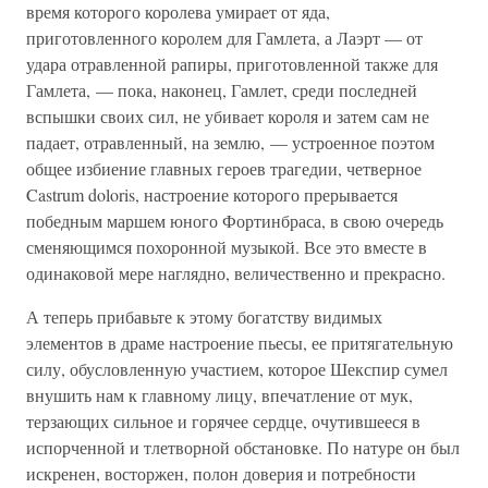
время которого королева умирает от яда,
приготовленного королем для Гамлета, а Лаэрт — от
удара отравленной рапиры, приготовленной также для
Гамлета, — пока, наконец, Гамлет, среди последней
вспышки своих сил, не убивает короля и затем сам не
падает, отравленный, на землю, — устроенное поэтом
общее избиение главных героев трагедии, четверное
Castrum doloris, настроение которого прерывается
победным маршем юного Фортинбраса, в свою очередь
сменяющимся похоронной музыкой. Все это вместе в
одинаковой мере наглядно, величественно и прекрасно.
А теперь прибавьте к этому богатству видимых
элементов в драме настроение пьесы, ее притягательную
силу, обусловленную участием, которое Шекспир сумел
внушить нам к главному лицу, впечатление от мук,
терзающих сильное и горячее сердце, очутившееся в
испорченной и тлетворной обстановке. По натуре он был
искренен, восторжен, полон доверия и потребности