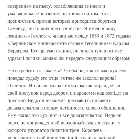
воззрением на пьесу, ослабляющим ее идею и
умаляющим ее значение, настаивал на том, что
препятствия, против которых приходится бороться
Гамлету, чисто внешнего свойства. Я имею в виду
лекции о «Гамлете», читанные между 1859 и 1872 годами
в Берлинском университете старым гегелианцем Карлом
Вердером. Его аргументацию, не лишенную в основе
здравой логики, можно бы передать следующим образом:
Чего требуют от Гамлета? Чтобы он, как только дух ему
поведал судьбу его отца, тотчас же заколол короля?
Отлично. Но после удара кинжалом как оправдает он
свой поступок перед двором и народом и как взойдет на
престол? Ведь он не может предъявить никакого
доказательства в пользу истинности своего обвинения.
Ему сказал это дух, вот и все доказательство. Ведь он
вовсе не прирожденный верховный судья в стране, у
которого узурпатор похитил трон. Королева —
«наследница этой воинственной страны»; датский