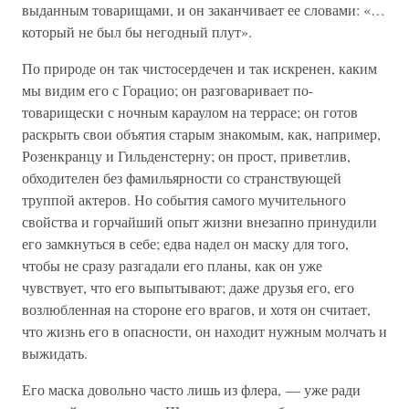
выданным товарищами, и он заканчивает ее словами: «…
который не был бы негодный плут».
По природе он так чистосердечен и так искренен, каким
мы видим его с Горацио; он разговаривает по-
товарищески с ночным караулом на террасе; он готов
раскрыть свои объятия старым знакомым, как, например,
Розенкранцу и Гильденстерну; он прост, приветлив,
обходителен без фамильярности со странствующей
труппой актеров. Но события самого мучительного
свойства и горчайший опыт жизни внезапно принудили
его замкнуться в себе; едва надел он маску для того,
чтобы не сразу разгадали его планы, как он уже
чувствует, что его выпытывают; даже друзья его, его
возлюбленная на стороне его врагов, и хотя он считает,
что жизнь его в опасности, он находит нужным молчать и
выжидать.
Его маска довольно часто лишь из флера, — уже ради