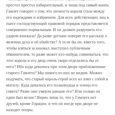
престол престол избирательный, и лишь под самый конец
Гамлет говорит о том, что личность короля стала между
его надеждами и избранием. Для всех действующих лиц в
пьесе господствующий правовой порядок представляется
совершенно нормальным. И он должен разрушить его
ударом кинжала! Да разве датчане поверят его рассказу о
явлении духа и об убийстве? А если бы он, вместо того,
чтобы взяться за кинжал, выступил публичным
обвинителем, то разве может кто-нибудь сомневаться, что
этот король и его двор очень скоро отделались бы от
него? Ибо куда девались при этом дворе приближенные
старого Гамлета? Мы никого из них не видим. Можно
подумать, что старый король-герой всех их взял с собой в
могилу. Куда девались его полководцы и члены его
совета? Разве они умерли раньше его? Или только он
один был велик? Верно лишь то, что у Гамлета нет
друзей, кроме Горацио, и что он нигде при дворе не
находит опоры.