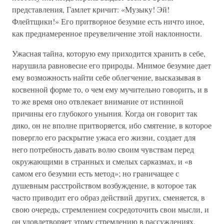
представления, Гамлет кричит: «Музыку! Эй!
Флейтщики!» Его притворное безумие есть ничто иное,
как преднамеренное преувеличение этой наклонности.
Ужасная тайна, которую ему приходится хранить в себе,
нарушила равновесие его природы. Мнимое безумие дает
ему возможность найти себе облегчение, высказывая в
косвенной форме то, о чем ему мучительно говорить, и в
то же время оно отвлекает внимание от истинной
причины его глубокого уныния. Когда он говорит так
дико, он не вполне притворяется, ибо смятение, в которое
повергло его раскрытие ужаса его жизни, создает для
него потребность давать волю своим чувствам перед
окружающими в странных и смелых сарказмах, и «в
самом его безумии есть метод»; но граничащее с
душевным расстройством возбуждение, в которое так
часто приводит его образ действий других, сменяется, в
свою очередь, стремлением сосредоточить свои мысли, и
он удовлетворяет этому стремлению в рассуждениях,