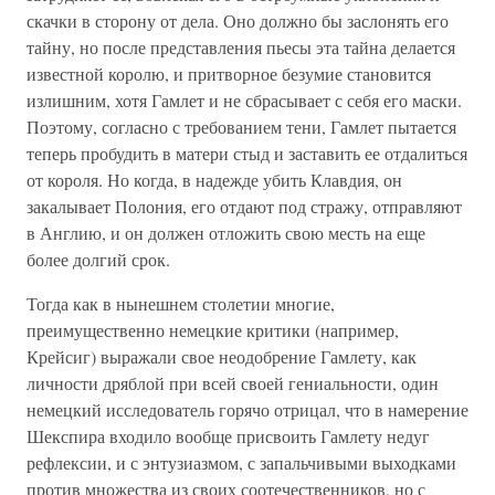
скачки в сторону от дела. Оно должно бы заслонять его
тайну, но после представления пьесы эта тайна делается
известной королю, и притворное безумие становится
излишним, хотя Гамлет и не сбрасывает с себя его маски.
Поэтому, согласно с требованием тени, Гамлет пытается
теперь пробудить в матери стыд и заставить ее отдалиться
от короля. Но когда, в надежде убить Клавдия, он
закалывает Полония, его отдают под стражу, отправляют
в Англию, и он должен отложить свою месть на еще
более долгий срок.
Тогда как в нынешнем столетии многие,
преимущественно немецкие критики (например,
Крейсиг) выражали свое неодобрение Гамлету, как
личности дряблой при всей своей гениальности, один
немецкий исследователь горячо отрицал, что в намерение
Шекспира входило вообще присвоить Гамлету недуг
рефлексии, и с энтузиазмом, с запальчивыми выходками
против множества из своих соотечественников, но с