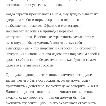
составляющих суть его монологов.
Когда страсти просыпаются в нем, ему трудно бывает их
сдерживать. Он в порыве крайнего нервного
возбуждения посылает Офелию в монастырь и
закалывает Полония в припадке нервной
исступленности. Вообще же страстность замыкается у
него внутри. Вынужденный или чувствуя себя
вынужденным к притворству и хитрости, он сгорает от
нетерпения и снова и снова издевается над самим собой и
громит себя за свою бездеятельность, как будто в самом
деле это апатия или трусость.
Одно уже недоверие, этот новый элемент в его душе,
заставляет его быть осторожным; он не может сразу
приступить к действию, не может даже говорить. «Нет в
Дании ни одного злодея…» — начинает он; «…столь
ужасного, как король», — так он должен был бы
окончить эту сентенцию, но его охватывает страх быть