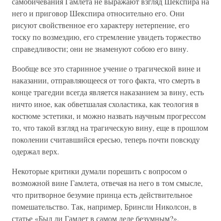
самобичевания Гамлета не выражают взгляд Шекспира на
него и приговор Шекспира относительно его. Они
рисуют свойственное его характеру нетерпение, его
тоску по возмездию, его стремление увидеть торжество
справедливости; они не знаменуют собою его вину.
Вообще все это старинное учение о трагической вине и
наказании, отправляющееся от того факта, что смерть в
конце трагедии всегда является наказанием за вину, есть
ничто иное, как обветшалая схоластика, как теология в
костюме эстетики, и можно назвать научным прогрессом
то, что такой взгляд на трагическую вину, еще в прошлом
поколении считавшийся ересью, теперь почти повсюду
одержал верх.
Некоторые критики думали порешить с вопросом о
возможной вине Гамлета, отвечая на него в том смысле,
что притворное безумие принца есть действительное
помешательство. Так, например, Бринсли Николсон, в
статье «Был ли Гамлет в самом деле безумным?»,