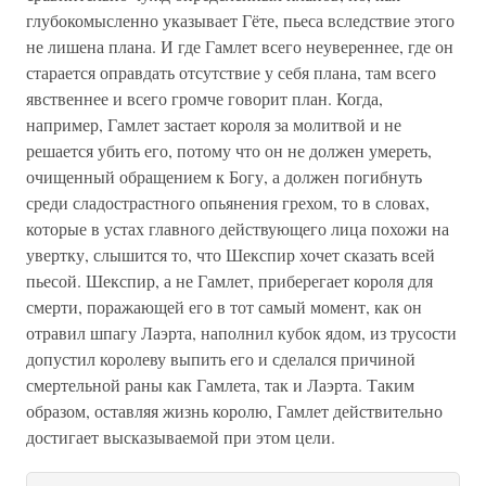
глубокомысленно указывает Гёте, пьеса вследствие этого
не лишена плана. И где Гамлет всего неувереннее, где он
старается оправдать отсутствие у себя плана, там всего
явственнее и всего громче говорит план. Когда,
например, Гамлет застает короля за молитвой и не
решается убить его, потому что он не должен умереть,
очищенный обращением к Богу, а должен погибнуть
среди сладострастного опьянения грехом, то в словах,
которые в устах главного действующего лица похожи на
увертку, слышится то, что Шекспир хочет сказать всей
пьесой. Шекспир, а не Гамлет, приберегает короля для
смерти, поражающей его в тот самый момент, как он
отравил шпагу Лаэрта, наполнил кубок ядом, из трусости
допустил королеву выпить его и сделался причиной
смертельной раны как Гамлета, так и Лаэрта. Таким
образом, оставляя жизнь королю, Гамлет действительно
достигает высказываемой при этом цели.