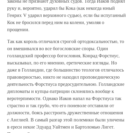
законы не признают духовных судов. Тогда Иаков поднял
руку и, вероятно, ударил бы Кока (как некогда юный
Генрих V ударил верховного судью), если бы испуганный
Кок не бросился перед ним на колени, умоляя о
прощении.
Так как король отличался строгой ортодоксальностью, то
он вмешивался во все богословские споры. Один
голландский профессор богословия, Конрад Форстиус,
высказывал, по его мнению, еретические взгляды. Но
даже в Голландии, где большинство теологов отличалось
правоверностью, никто не находил проповедническую
деятельность Форстиуса предосудительною. Голландские
дипломаты и купцы-патриции склонялись вообще к
веротерпимости. Однако Иаков напал на Форстиуса так
страстно и так грубо, что его поневоле отставили от
должности, боясь расстроить дружественные отношения
с Англией. В самый разгар этой полемики были уличены
в ереси некие Эдуард Уайтмен и Бартоломью Лигет.