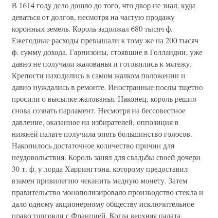
В 1614 году дело дошло до того, что двор не знал, куда
деваться от долгов, несмотря на частую продажу
коронных земель. Король задолжал 680 тысяч ф.
Ежегодные расходы превышали к тому же на 200 тысяч
ф. сумму дохода. Гарнизоны, стоявшие в Голландии, уже
давно не получали жалованья и готовились к мятежу.
Крепости находились в самом жалком положении и
давно нуждались в ремонте. Иностранные послы тщетно
просили о высылке жалованья. Наконец, король решил
снова созвать парламент. Несмотря на бессовестное
давление, оказанное на избирателей, оппозиция в
нижней палате получила опять большинство голосов.
Накопилось достаточное количество причин для
неудовольствия. Король занял для свадьбы своей дочери
30 т. ф. у лорда Харрингтона, которому предоставил
взамен привилегию чеканить медную монету. Затем
правительство монополизировало производство стекла и
дало одному акционерному обществу исключительное
право торговли с Францией. Когда верхняя палата