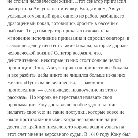
не стоили человеческой жизни. Этот сенатор пригласил
императора Августа на пирушку. Войдя в дом, Август
услышал отчаянный крик одного из рабов, разбившего
драгоценный бокал, готовились бросить в бассейн с
рыбами. Тогда император приказал отложить на
мгновение исполнение приказания и спросил сенатора, в
самом ли деле у него есть такие бокалы, которые дороже
человеческой жизни? Сенатор возразил, что,
действительно, некоторые из них стоят больше целой
провинции. Тогда Август приказал принести все бокалы
и все разбить, дабы никто не лишился больше из-за них
жизни. «Пусть ваше величество, — закончил
проповедник, — сам выведет нравоучение из этого
рассказа». Но король не переставал издавать свои
прокламации. Ему доставляло особое удовольствие
налагать свое veto на такие поступки, которые вовсе не
были противозаконными. Когда негодование нации
достигло крайних пределов, то король решил узнать на
этот счет мнение верховного судьи. В 1610 году Коку был