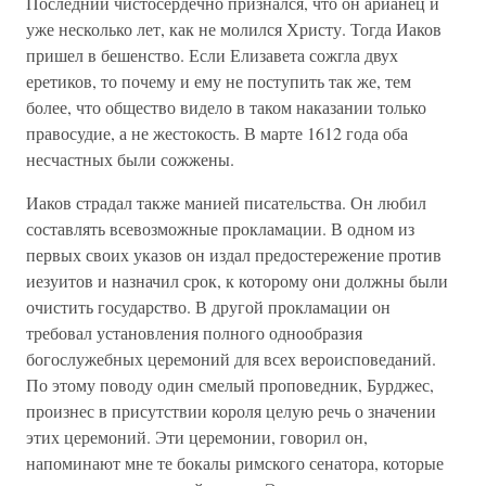
Последний чистосердечно признался, что он арианец и
уже несколько лет, как не молился Христу. Тогда Иаков
пришел в бешенство. Если Елизавета сожгла двух
еретиков, то почему и ему не поступить так же, тем
более, что общество видело в таком наказании только
правосудие, а не жестокость. В марте 1612 года оба
несчастных были сожжены.
Иаков страдал также манией писательства. Он любил
составлять всевозможные прокламации. В одном из
первых своих указов он издал предостережение против
иезуитов и назначил срок, к которому они должны были
очистить государство. В другой прокламации он
требовал установления полного однообразия
богослужебных церемоний для всех вероисповеданий.
По этому поводу один смелый проповедник, Бурджес,
произнес в присутствии короля целую речь о значении
этих церемоний. Эти церемонии, говорил он,
напоминают мне те бокалы римского сенатора, которые