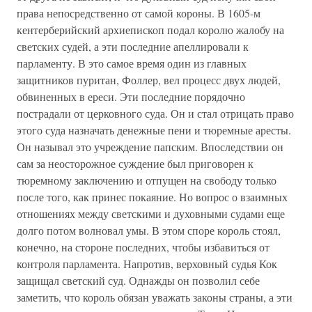
права непосредственно от самой короны. В 1605-м
кентерберийский архиепископ подал королю жалобу на
светских судей, а эти последние апеллировали к
парламенту. В это самое время один из главных
защитников пуритан, Фоллер, вел процесс двух людей,
обвиненных в ереси. Эти последние порядочно
пострадали от церковного суда. Он и стал отрицать право
этого суда назначать денежные пени и тюремные аресты.
Он называл это учреждение папским. Впоследствии он
сам за неосторожное суждение был приговорен к
тюремному заключению и отпущен на свободу только
после того, как принес покаяние. Но вопрос о взаимных
отношениях между светскими и духовными судами еще
долго потом волновал умы. В этом споре король стоял,
конечно, на стороне последних, чтобы избавиться от
контроля парламента. Напротив, верховный судья Кок
защищал светский суд. Однажды он позволил себе
заметить, что король обязан уважать законы страны, а эти