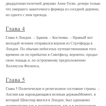
двадцатишестилетней девушке Анне Гесве, дочери только
что умершего зажиточного фермера из соседней деревни,
но одного с ним прихода.
Глава 4
Глава 4 Лондон. – Здания. – Костюмы. – НравыИ вот
молодой человек отправился верхом из Стрэтфорда в
Лондон. По обычаю небогатых путешественников того
времени он по прибытии в Смитфилд, вероятно, продал
свою лошадь и, по остроумному предположению
Холлиуэла Филипса,
Глава 5
Глава 5 Политическое и религиозное состояние страны. –
Англия как нарождающаяся великая державаМомент, в
который Шекспир явился в Лондон, был одинаково
знаменателен как в политическом, так и в религиозном