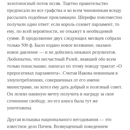
золотоносный поток иссяк. Тщетно правительство
предписало во все графства и ко всем чиновникам всюду
рассылать подобные прокламации. Шерифы повсеместно
получали один ответ: если король созовет парламент, то
ему, по всей вероятности, не откажут в необходимой
сумме. В продолжение двух следующих месяцев собрали
только 500 ф. Было издано новое воззвание, оказано
новое давление — и не добились никаких результатов.
Любопытно, что несчастный Рэлей, знавший обо всем
только понаслышке, написал по этому поводу трактат «О
прерогативах парламента». Считая Иакова невинным в
злоупотреблениях, совершенных от его имени
министрами, он хотел ему дать добрый и полезный совет.
Он лелеял наивную мечту получить в награду за свое
сочинение свободу, но его книга была тут же
уничтожена.
Другая вспышка национального негодования — это
известное дело Пичем. Возмущенный поведением