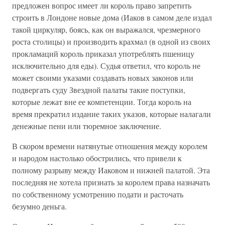
предложен вопрос имеет ли король право запретить
строить в Лондоне новые дома (Иаков в самом деле издал
такой циркуляр, боясь, как он выражался, чрезмерного
роста столицы) и производить крахмал (в одной из своих
прокламаций король приказал употреблять пшеницу
исключительно для еды). Судья ответил, что король не
может своими указами создавать новых законов или
подвергать суду Звездной палаты такие поступки,
которые лежат вне ее компетенции. Тогда король на
время прекратил издание таких указов, которые налагали
денежные пени или тюремное заключение.
В скором времени натянутые отношения между королем
и народом настолько обострились, что привели к
полному разрыву между Иаковом и нижней палатой. Эта
последняя не хотела признать за королем права назначать
по собственному усмотрению подати и расточать
безумно деньга.