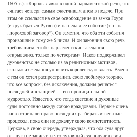
1605 г.): «Король заявил в одной парламентской речи, что
считает четверг самым счастливым днем в неделе. При
этом он ссылался на свое освобождение из замка Гоури
(из рук братьев Рутвен) и на недавнее событие (т. е. на
„пороховой заговор“). Он заметил, что оба эти события
произошли к тому же 5 числа. И он закончил свою речь
требованием, чтобы парламентские заседания
открывались только по четвергам». Иаков поддерживал
духовенство не столько из-за религиозных мотивов,
сколько из желания упрочить королевскую власть. Вместе
с тем он хотел распространить свою любимую теорию,
что все вопросы, без исключения, должны решаться
последней инстанцией — его проницательной
мудростью. Известно, что тогда светские и духовные
суды постоянно между собою враждовали. Первые очень
часто отрицали право последних разбирать известные
процессы, пока они не докажут свою компетентность.
Церковь, в свою очередь, утверждала, что оба суда друг
от друга не зависят, и что духовный суд получил свои