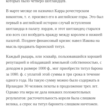
которых было четверо шотландцев.
В марте месяце он назначил Карра рочестерским
виконтом, т. е. произвел его в английские пэры. Это был
первый в английской истории случай вступления
шотландца в палату лордов, и этот шотландец старался
изо всех сил возбудить вражду между королем и нижней
палатой. Позднее финансовый кризис навел Иакова на
мысль продавать баронский титул.
Каждый рыцарь, или эсквайр, пользовавшийся хорошей
репутацией и обладавший земельной собственностью, с
доходом в размере 1000 ф., мог приобрести титул барона
за 1080. ф. с уплатой этой суммы в три срока в течение
одного года. На такую сумму можно было содержать в
Ирландии 30 человек пехоты в продолжение трех лет.
Однако эта мера не дала никаких положительных
результатов: расточительность короля была слишком
велика, а спрос на титул баронета слишком ничтожен.