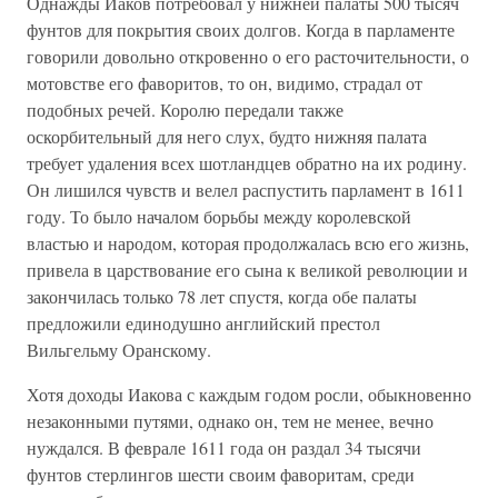
Однажды Иаков потребовал у нижней палаты 500 тысяч
фунтов для покрытия своих долгов. Когда в парламенте
говорили довольно откровенно о его расточительности, о
мотовстве его фаворитов, то он, видимо, страдал от
подобных речей. Королю передали также
оскорбительный для него слух, будто нижняя палата
требует удаления всех шотландцев обратно на их родину.
Он лишился чувств и велел распустить парламент в 1611
году. То было началом борьбы между королевской
властью и народом, которая продолжалась всю его жизнь,
привела в царствование его сына к великой революции и
закончилась только 78 лет спустя, когда обе палаты
предложили единодушно английский престол
Вильгельму Оранскому.
Хотя доходы Иакова с каждым годом росли, обыкновенно
незаконными путями, однако он, тем не менее, вечно
нуждался. В феврале 1611 года он раздал 34 тысячи
фунтов стерлингов шести своим фаворитам, среди