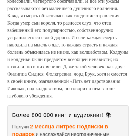
колесовали, четвертого обезглавили. И все эти ужасы
рассказываются без малейшего душевного волнения.
Каждая смерть объяснялась как следствие отравления.
Когда умер сын короля, то разнесся слух, что отец,
взбешенный его популярностью, собственноручно
устранил его со своей дороги. И если каждая смерть
наводила на мысль о яде, то каждая страсть и каждая
болезнь объяснялась не иначе, как волшебством. Колдуны
и колдуньи были предметом всеобщей ненависти; их
казнили, но в них верили. Даже такой человек, как друг
Филиппа Сиднея, Фолкгревил, лорд Брук, хотя и смеется
в своей книге, озаглавленной «Пять лет царствования
Иакова», над колдовством, но говорит о нем в тоне
глубокого убеждения.
Более 800 000 книг и аудиокниг! 📚
2 месяца Литрес Подписки в
Получи
подарок
и наслаждайся неограниченным