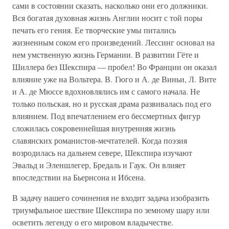
сами в состоянии сказать, насколько они его должники.
Вся богатая духовная жизнь Англии носит с той поры
печать его гения. Ее творческие умы питались
жизненным соком его произведений. Лессинг основал на
нем умственную жизнь Германии. В развитии Гёте и
Шиллера без Шекспира — пробел! Во Франции он оказал
влияние уже на Вольтера. В. Гюго и А. де Виньи, Л. Вите
и А. де Мюссе вдохновлялись им с самого начала. Не
только польская, но и русская драма развивалась под его
влиянием. Под впечатлением его бессмертных фигур
сложилась сокровеннейшая внутренняя жизнь
славянских романистов-мечтателей. Когда поэзия
возродилась на дальнем севере, Шекспира изучают
Эвальд и Эленшлегер, Бредаль и Гаук. Он влияет
впоследствии на Бьернсона и Ибсена.
В задачу нашего сочинения не входит задача изобразить
триумфальное шествие Шекспира по земному шару или
осветить легенду о его мировом владычестве.