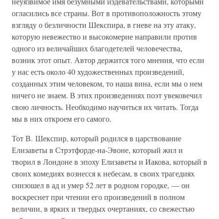
неуязвимое имя безумными издевательствами, которыми
огласились все страны. Вот в противоположность этому
взгляду о безличности Шекспира, в гневе на эту атаку,
которую невежество и высокомерие направили против
одного из величайших благодетелей человечества,
возник этот опыт. Автор держится того мнения, что если
у нас есть около 40 художественных произведений,
созданных этим человеком, то наша вина, если мы о нем
ничего не знаем. В этих произведениях поэт увековечил
свою личность. Необходимо научиться их читать. Тогда
мы в них откроем его самого.
Тот В. Шекспир, который родился в царствование
Елизаветы в Стрэтфорде-на-Эвоне, который жил и
творил в Лондоне в эпоху Елизаветы и Иакова, который в
своих комедиях вознесся к небесам, в своих трагедиях
снизошел в ад и умер 52 лет в родном городке, — он
воскреснет при чтении его произведений в полном
величии, в ярких и твердых очертаниях, со свежестью