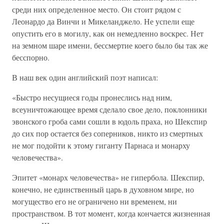
среди них определенное место. Он стоит рядом с
Леонардо да Винчи и Микеланджело. Не успели еще
опустить его в могилу, как он немедленно воскрес. Нет
на земном шаре имени, бессмертие коего было бы так же
бесспорно.
В наш век один английский поэт написал:
«Быстро несущиеся годы пронеслись над ним,
всеуничтожающее время сделало свое дело, поклонники
эвонского гроба сами сошли в юдоль праха, но Шекспир
до сих пор остается без соперников, никто из смертных
не мог подойти к этому гиганту Парнаса и монарху
человечества».
Эпитет «монарх человечества» не гипербола. Шекспир,
конечно, не единственный царь в духовном мире, но
могущество его не ограничено ни временем, ни
пространством. В тот момент, когда кончается жизненная