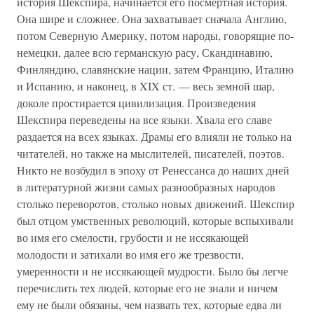
история Шекспира, начинается его посмертная история.
Она шире и сложнее. Она захватывает сначала Англию,
потом Северную Америку, потом народы, говорящие по-
немецки, далее всю германскую расу, Скандинавию,
Финляндию, славянские нации, затем Францию, Италию
и Испанию, и наконец, в XIX ст. — весь земной шар,
доколе простирается цивилизация. Произведения
Шекспира переведены на все языки. Хвала его славе
раздается на всех языках. Драмы его влияли не только на
читателей, но также на мыслителей, писателей, поэтов.
Никто не возбудил в эпоху от Ренессанса до наших дней
в литературной жизни самых разнообразных народов
столько переворотов, столько новых движений. Шекспир
был отцом умственных революций, которые вспыхивали
во имя его смелости, грубости и не иссякающей
молодости и затихали во имя его же трезвости,
умеренности и не иссякающей мудрости. Было бы легче
перечислить тех людей, которые его не знали и ничем
ему не были обязаны, чем назвать тех, которые едва ли