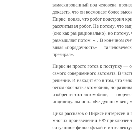
замаскированный под человека, произ
доказать, что он космонавт более выс
Пиркс, поняв, что робот подстроил кри
рассчитывал робот. Не потому, что з
(оно как раз рационально), но потому,
размышляет потом: «…В конечном счете
вялая «порядочность» — та человеческ
презирал».
Пиркс не просто готов к поступку — о
самого совершенного автомата. В час
решение. И находит его в том, что че
бегом обогнать автомобиль, но развива
изобрести этот автомобиль, — творче
индивидуальность. «Бездушным вещам
Цикл рассказов о Пирксе интересен и 
многих произведений НФ приключенчес
ситуацию» философской и интеллектуа