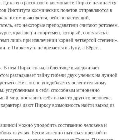
 Цикл его рассказов о космонавте Пирксе начинается
тов Института космических полетов отправляются в
как потом выясняется, рейс ненастоящий,
тель, его некоторые преподаватели считают ротозеем,
рсе, красавец и спортсмен, который, состязаясь с
емп лишь при извлечении корней четвертой степени».
и, и Пиркс чуть не врезается в Луну, а Бёрст…
. В нем Пиркс сначала блестяще выдерживает
отом разгадывает тайну гибели двух ученых на лунной
ретьего. Нет, он не уподобляется ослепительному
ем, углубленным в себя, способным мгновенно
мый мир, поставить себя на место другого человека.
 характера дают Пирксу возможность найти выход из
машиной можно уподобить состязанию человека и
обоих случаях. Бессмысленно пытаться превзойти
территории», именно это понимает Пиркс. Понимает,