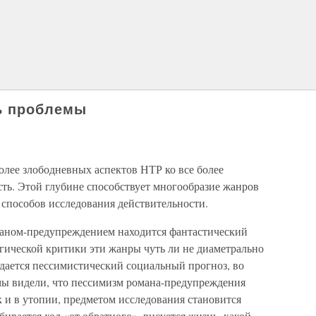
бь проблемы
олее злободневных аспектов НТР ко все более
ть. Этой глубине способствует многообразие жанров
способов исследования действительности.
маном-предупреждением находится фантастический
гической критики эти жанры чуть ли не диаметрально
дается пессимистический социальный прогноз, во
мы видели, что пессимизм романа-предупреждения
ак и в утопии, предметом исследования становится
бирается ход «от обратного», рисуется жизнь, какой