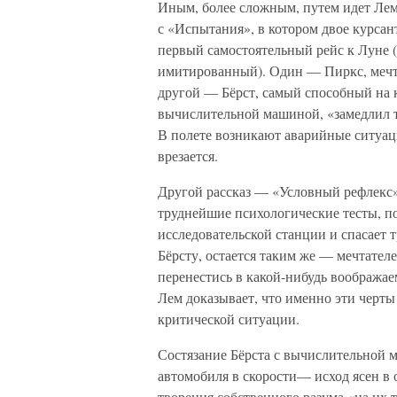
Иным, более сложным, путем идет Лем.
с «Испытания», в котором двое курсан
первый самостоятельный рейс к Луне (
имитированный). Один — Пиркс, мечта
другой — Бёрст, самый способный на ку
вычислительной машиной, «замедлил т
В полете возникают аварийные ситуаци
врезается.
Другой рассказ — «Условный рефлекс»
труднейшие психологические тесты, п
исследовательской станции и спасает т
Бёрсту, остается таким же — мечтател
перенестись в какой-нибудь воображае
Лем доказывает, что именно эти черты
критической ситуации.
Состязание Бёрста с вычислительной 
автомобиля в скорости— исход ясен в 
творения собственного разума «на их 