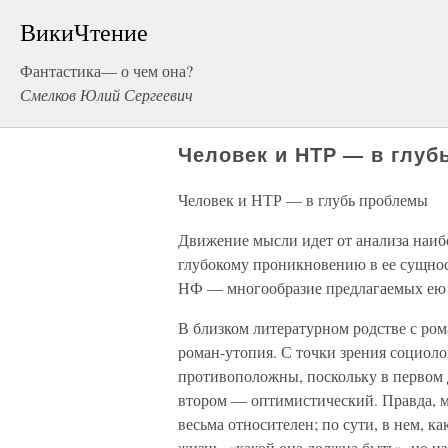
ВикиЧтение
Фантастика— о чем она?
Смелков Юлий Сергеевич
Человек и НТР — в глу
Человек и НТР — в глубь проблемы
Движение мысли идет от анализа наиб
глубокому проникновению в ее сущнос
НФ — многообразие предлагаемых ею 
В близком литературном родстве с ро
роман-утопия. С точки зрения социоло
противоположны, поскольку в первом 
втором — оптимистический. Правда, 
весьма относителен; по сути, в нем, к
жизнь, «какой она должна быть», но из