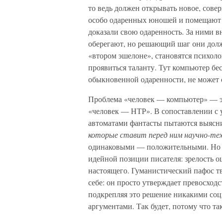
то ведь должен открывать новое, сове
особо одаренных юношей и помещают 
доказали свою одаренность. За ними 
оберегают, но решающий шаг они долж
«втором эшелоне», становятся психоло
проявиться таланту. Тут компьютер бе
обыкновенной одаренности, не может с
Проблема «человек — компьютер» — эт
«человек — НТР». В сопоставлении с
автоматами фантасты пытаются выясн
которые ставит перед ним научно-тех
одинаковыми — положительными. Но эт
идейной позиции писателя: зрелость о
настоящего. Гуманистический пафос т
себе: он просто утверждает превосходс
подкрепляя это решение никакими со
аргументами. Так будет, потому что т