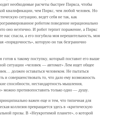
водит необходимые расчеты быстрее Пиркса, чтобы
окой квалификации, чем Пиркс, чем любой человек. Но
тическую ситуацию, ведет себя не так, как
апрограммированное роботом поведение нерационально
 что оно неэтично. И робот терпит поражение, а Пиркс
 нас спасла, а его погубила моя нерешительность, моя
ая «порядочность», которую он так безгранично
н готов к такому поступку, который поставит его выше
тной ситуации «человек — автомат» Лем ищет общее
ловек… должен оставаться человеком. Не пытаться
ть и совершенствовать то, что дало ему возможность
ские способности, нестандартность мышления,
» можно противопоставить только одно — душу.
принципиально важен еще и тем, что типичная для
кая коллизия превращается здесь в «критическую
льной прозы. В «Неукротимой планете», о которой