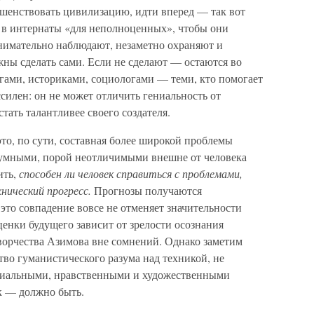
ршенствовать цивилизацию, идти вперед — так вот
в интернаты «для неполноценных», чтобы они
внимательно наблюдают, незаметно охраняют и
ны сделать сами. Если не сделают — остаются во
гами, историками, социологами — теми, кто помогает
ссилен: он не может отличить гениальность от
тать талантливее своего создателя.
о, по сути, составная более широкой проблемы
 умными, порой неотличимыми внешне от человека
ить,
способен ли человек справиться с проблемами,
нический прогресс.
Прогнозы получаются
о совпадение вовсе не отменяет значительности
ценки будущего зависит от зрелости осознания
ворчества Азимова вне сомнений. Однако заметим
тво гуманистического разума над техникой, не
циальными, нравственными и художественными
ак — должно быть.