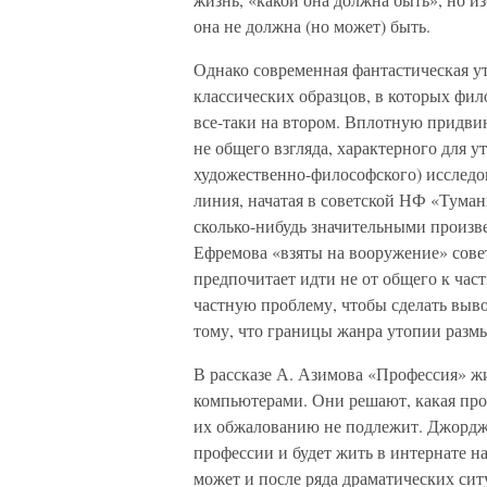
она не должна (но может) быть.
Однако современная фантастическая ут
классических образцов, в которых фи
все-таки на втором. Вплотную придвин
не общего взгляда, характерного для у
художественно-философского) исследова
линия, начатая в советской НФ «Тума
сколько-нибудь значительными произв
Ефремова «взяты на вооружение» сов
предпочитает идти не от общего к част
частную проблему, чтобы сделать выв
тому, что границы жанра утопии размы
В рассказе А. Азимова «Профессия» жи
компьютерами. Они решают, какая про
их обжалованию не подлежит. Джордж, 
профессии и будет жить в интернате н
может и после ряда драматических ситу