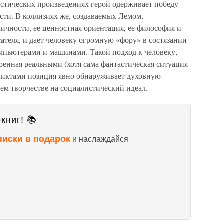
астических произведениях герой одерживает победу
ости. В коллизиях же, создаваемых Лемом,
ичности, ее ценностная ориентация, ее философия и
ателя, и дает человеку огромную «фору» в состязании
мпьютерами и машинами. Такой подход к человеку,
еренная реальными (хотя сама фантастическая ситуация
ликтами позиция явно обнаруживает духовную
оем творчестве на социалистический идеал.
книг! 📚
писки в подарок
и наслаждайся