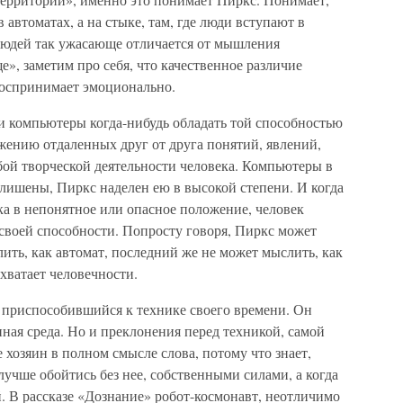
в автоматах, а на стыке, там, где люди вступают в
людей так ужасающе отличается от мышления
», заметим про себя, что качественное различие
воспринимает эмоционально.
ли компьютеры когда-нибудь обладать той способностью
ению отдаленных друг от друга понятий, явлений,
бой творческой деятельности человека. Компьютеры в
 лишены, Пиркс наделен ею в высокой степени. И когда
ека в непонятное или опасное положение, человек
своей способности. Попросту говоря, Пиркс может
лить, как автомат, последний же не может мыслить, как
хватает человечности.
 приспособившийся к технике своего времени. Он
нная среда. Но и преклонения перед техникой, самой
 хозяин в полном смысле слова, потому что знает,
 лучше обойтись без нее, собственными силами, а когда
. В рассказе «Дознание» робот-космонавт, неотличимо