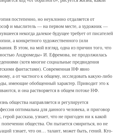
опия постепенно, но неуклонно отдаляется от
лософ и мыслитель — на первом месте, а художник —
увшееся некогда далекое будущее требует от писателей
топии, а конкретного художественного (или
ния. В этом, на мой взгляд, одна из причин того, что
нностью Андромеды» И. Ефремова, не продолжилась
едениями (хотя многие социальные предвидения
етскими фантастами). Современная НФ явно
ному, а от частного к общему, исследовать какую-либо
оды, имеющие обобщенный характер. Приводит это к
ваются, и она растворяется в общем потоке НФ.
знь общества направляется и регулируется
фессия оптимальна для данного человека, и приговор
герой рассказа, узнает, что не пригоден ни к какой
а попечении общества. Он пытается смириться, но не
аций узнает, что он… талант, может быть, гений. Кто-