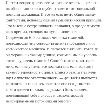
На этот вопрос даются весьма разные ответы — степень
их обоснованности и глубины зависит от социальной
позиции художника. И все же есть нечто общее между
фантастами, исповедующими гуманистический принцип.
Это мысль о безграничности познания, о преодолимости
всех преград, стоящих на пути человечества.
Современная НФ оснащает человека техникой,
позволяющей ему совершить деяние глобального или
космического масштаба. И пытается выяснить, готов ли
он морально к такому деянию, соизмеримы ли уровень
этики и уровень техники? Способен ли отказаться от
него, если не учтены все последствия, если есть хоть
какая-то вероятность отрицательного результата? Речь
идет о чувстве ответственности — фантасты пытаются
выяснить, из каких компонентов оно складывается,
каким должен (и каким не должен) быть человек,
подчинивший себе природу и располагающий
неисчерпаемыми источниками энергии.