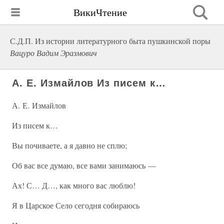
ВикиЧтение
С.Д.П. Из истории литературного быта пушкинской поры
Вацуро Вадим Эразмович
А. Е. Измайлов Из писем к…
А. Е. Измайлов
Из писем к…
Вы почиваете, а я давно не сплю;
Об вас все думаю, все вами занимаюсь —
Ах! С… Д…, как много вас люблю!
Я в Царское Село сегодня собираюсь