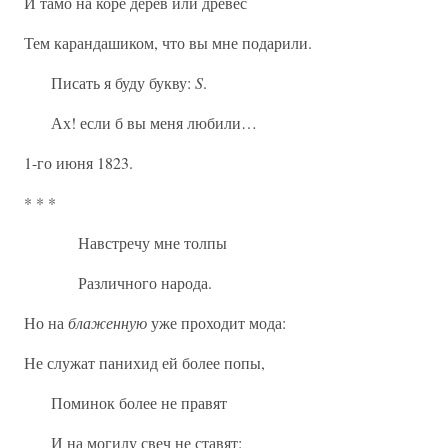
И тамо на коре дерев или древес
Тем карандашиком, что вы мне подарили.
Писать я буду букву:
S
.
Ах! если б вы меня любили…
1-го июня 1823.
* * *
Навстречу мне толпы
Различного народа.
Но на
блаженную
уже проходит мода:
Не служат панихид ей более попы,
Поминок более не правят
И на могилу свеч не ставят: