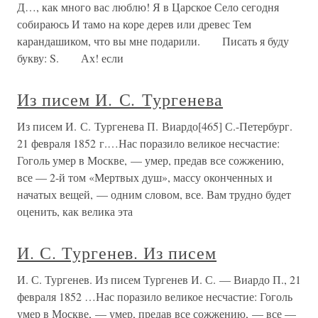
Д…, как много вас люблю! Я в Царское Село сегодня
собираюсь И тамо на коре дерев или древес Тем
карандашиком, что вы мне подарили. Писать я буду
букву: S. Ах! если
Из писем И. С. Тургенева
Из писем И. С. Тургенева П. Виардо[465] С.-Петербург.
21 февраля 1852 г.…Нас поразило великое несчастие:
Гоголь умер в Москве, — умер, предав все сожжению,
все — 2-й том «Мертвых душ», массу оконченных и
начатых вещей, — одним словом, все. Вам трудно будет
оценить, как велика эта
И. С. Тургенев. Из писем
И. С. Тургенев. Из писем Тургенев И. С. — Виардо П., 21
февраля 1852 …Нас поразило великое несчастие: Гоголь
умер в Москве, — умер, предав все сожжению, — все —