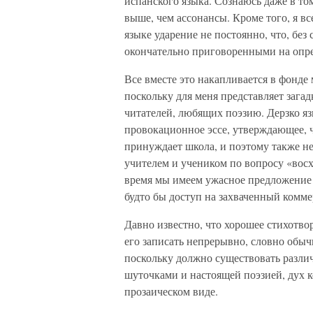
испанского языка. Сознаюсь даже в то
выше, чем ассонансы. Кроме того, я вс
языке ударение не постоянно, что, без
окончательно приговоренными на опр
Все вместе это накапливается в фонде
поскольку для меня представляет загад
читателей, любящих поэзию. Дерзко яз
провокационное эссе, утверждающее, 
принуждает школа, и поэтому также н
учителем и учеником по вопросу «восх
время мы имеем ужасное предложение 
будто бы доступ на захваченный комм
Давно известно, что хорошее стихотвор
его записать непрерывно, словно обыч
поскольку должно существовать разл
шуточками и настоящей поэзией, дух к
прозаическом виде.