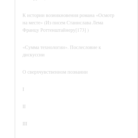
К истории возникновения романа «Осмотр
на месте» (Из писем Станислава Лема
Францу Роттенштайнеру[173] )
«Сумма технологии». Послесловие к
дискуссии
О сверхчувственном познании
I
II
III