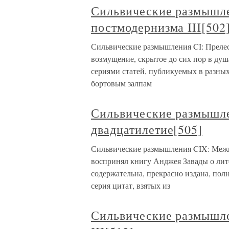
Сильвические размышле
постмодернизма III[502
Сильвические размышления CI: Прелес
возмущение, скрытое до сих пор в душ
сериями статей, публикуемых в разных
бортовым залпам
Сильвические размышл
двадцатилетие[505]
Сильвические размышления CIX: Межв
воспринял книгу Анджея Завады о ли
содержательна, прекрасно издана, пол
серия цитат, взятых из
Сильвические размышл