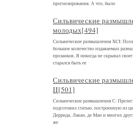
прогнозирования. А что, было
Сильвические размышле
молодых[494]
Сильвические размышления XCI: Поэзи
большое количество издаваемых разн
прозаиков. Я никогда не скрывал свое
старался быть ее
Сильвические размышле
II[501]
Сильвические размышления С: Прелест
подготовил статью, построенную из ци
Деррида, Лакан, де Ман и многих друг
же