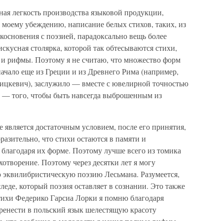
ная легкость производства языковой продукции,
 моему убеждению, написание белых стихов, таких, из
косновения с поэзией, парадоксально вещь более
искусная столярка, которой так обтесываются стихи,
 и рифмы. Поэтому я не считаю, что множество форм
ачало еще из Греции и из Древнего Рима (например,
Мицкевич), заслужило — вместе с ювелирной точностью
н — того, чтобы быть навсегда выброшенным из
е является достаточным условием, после его принятия,
разительно, что стихи остаются в памяти и
 благодаря их форме. Поэтому лучше всего из томика
творение. Поэтому через десятки лет я могу
ю эквилибристическую поэзию Лесьмана. Разумеется,
леде, который поэзия оставляет в сознании. Это также
стихи Федерико Гарсиа Лорки я помню благодаря
еренести в польский язык шелестящую красоту