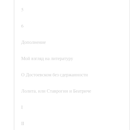
5
6
Дополнение
Мой взгляд на литературу
О Достоевском без сдержанности
Лолита, или Ставрогин и Беатриче
I
II