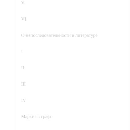
V
VI
О непоследовательности в литературе
I
II
III
IV
Маркиз в графе