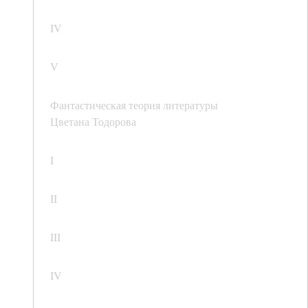
IV
V
Фантастическая теория литературы
Цветана Тодорова
I
II
III
IV