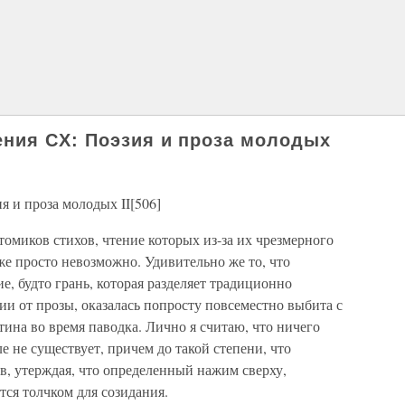
ния CX: Поэзия и проза молодых
 и проза молодых II[506]
омиков стихов, чтение которых из-за их чрезмерного
е просто невозможно. Удивительно же то, что
е, будто грань, которая разделяет традиционно
и от прозы, оказалась попросту повсеместно выбита с
ина во время паводка. Лично я считаю, что ничего
е не существует, причем до такой степени, что
в, утерждая, что определенный нажим сверху,
ся толчком для созидания.