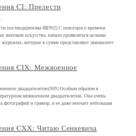
ния CI: Прелести
]
ти постмодернизма III[502] С некоторого времени
ах знатоков искусства, начало проявляться целыми
 журналах, которые в сумме представляют эквивалент
ения CIX: Межвоенное
оенное двадцатилетие[505] Особым образом я
тературном межвоенном двадцатилетии. Она очень
на фотографий и гравюр, и ее даже венчает небольшая
ения CXX: Читаю Сенкевича