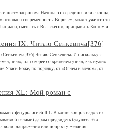
ти постмодернизма Начинаю с середины, или с конца,
ом основана современность. Впрочем, может уже кто-то
ь Тициана, смешать с Веласкесом, приправить Босхом и
ния IX: Читаю Сенкевича[376]
 Сенкевича[376] Читаю Сенкевича. И поскольку я
емен, знаю, или скорее со временем узнал, как нужно
ие.Упаси Боже, по порядку, от «Огнем и мечом», от
ения XL: Мой роман с
ман с футурологией II 1. В конце концов надо это
азываемой генами) даром предвидеть будущее. Это
та воли, напряжения или попросту желания