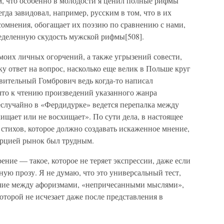
м, что особенно в молодости я ценил полные рифмы
егда завидовал, например, русским в том, что в их
 сомнения, обогащает их поэзию по сравнению с нами,
еделенную скудость мужской рифмы[508].
 моих личных огорчений, а также угрызений совести,
ку ответ на вопрос, насколько еще велик в Польше круг
вительный Гомбрович ведь когда-то написал
что к чтению произведений указанного жанра
еслучайно в «Фердидурке» ведется перепалка между
ищает или не восхищает». По сути дела, в настоящее
стихов, которое должно создавать искаженное мнение,
ерцией рынок был трудным.
ение — такое, которое не теряет экспрессии, даже если
ную прозу. Я не думаю, что это универсальный тест,
ичие между афоризмами, «непричесанными мыслями»,
оторой не исчезает даже после представления в