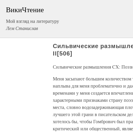
ВикиЧтение
Мой взгляд на литературу
Лем Станислав
Сильвические размышле
II[506]
Сильвические размышления CX: Поэзия
Меня засыпают большим количеством т
наплыва для меня проблематично и даж
временами у меня создается впечатлени
характерными признаками страну поэзи
места, словно водозадерживающая плот
лучшего этой грани в писательском дел
хотелось бы, чтобы Гомбрович был пра
критический или общественный, являет