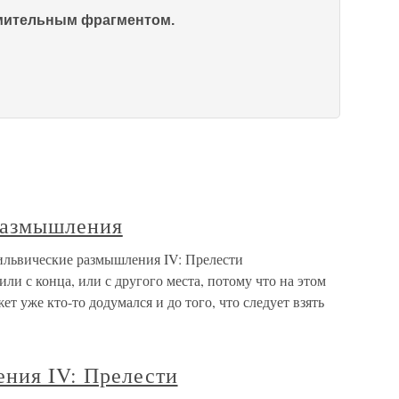
омительным фрагментом.
размышления
ильвические размышления IV: Прелести
ли с конца, или с другого места, потому что на этом
т уже кто-то додумался и до того, что следует взять
ния IV: Прелести