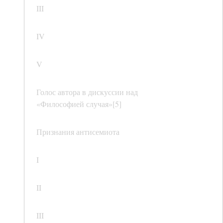
III
IV
V
Голос автора в дискуссии над
«Философией случая»[5]
Признания антисемиота
I
II
III