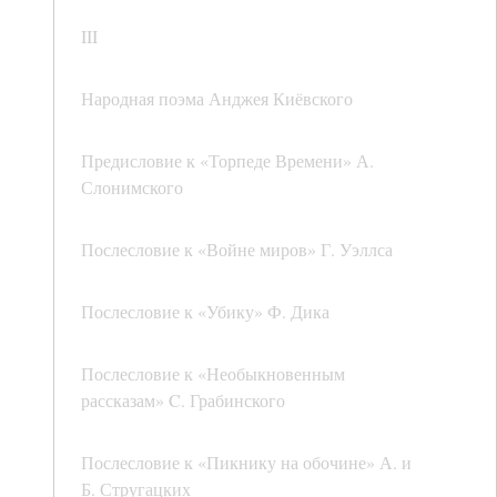
III
Народная поэма Анджея Киёвского
Предисловие к «Торпеде Времени» А.
Слонимского
Послесловие к «Войне миров» Г. Уэллса
Послесловие к «Убику» Ф. Дика
Послесловие к «Необыкновенным
рассказам» C. Грабинского
Послесловие к «Пикнику на обочине» А. и
Б. Стругацких