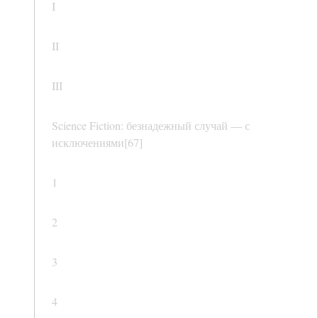
I
II
III
Science Fiction: безнадежный случай — с
исключениями[67]
1
2
3
4