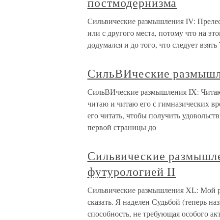
постмодернизма
Сильвические размышления IV: Прелес
или с другого места, потому что на эт
додумался и до того, что следует взят
СильВИческие размышле
СильВИческие размышления IX: Читаю
читаю и читаю его с гимназических вр
его читать, чтобы получить удовольств
первой страницы до
Сильвические размышл
футурологией II
Сильвические размышления XL: Мой ро
сказать. Я наделен Судьбой (теперь н
способность, не требующая особого ак