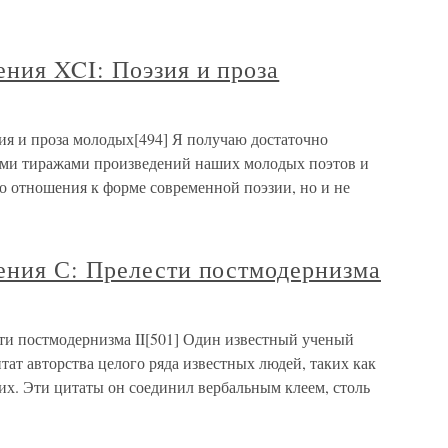
ния XCI: Поэзия и проза
я и проза молодых[494] Я получаю достаточно
ыми тиражами произведений наших молодых поэтов и
го отношения к форме современной поэзии, но и не
ния С: Прелести постмодернизма
и постмодернизма II[501] Один известный ученый
тат авторства целого ряда известных людей, таких как
их. Эти цитаты он соединил вербальным клеем, столь