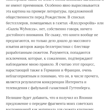
не имеют преемников. Особенно явно вырисовывается
эта картина на примере литературы, предложенной
общественности перед Рождеством. В списках
бестселлеров, помещаемых в газетах «Rzeczpospolita» или
«Gazeta Wyborcza», нет, собственно говоря, ничего
достойного внимания. Не скажу, что книги вообще не
предлагаются, но только дело дошло до массового
изъятия авторов жанра беллетристики с блестяще
разработанным сюжетом. Разумеется, попадаются
исключения, которые, к сожалению, подтверждают
наблюдаемое мною правило. Я считаю этот процесс,
нарастающий также в Германии и Франции, очень
неблагоприятным и понимаю, что он, в числе прочего,
является результатом конкуренции Интернета и
телевидения с фабульной галактикой Гуттенберга.
Нелишне будет добавить, что я получил из Японии
предложение о передаче фрагмента моих советских
воспоминаний как материала для сюжета крупному