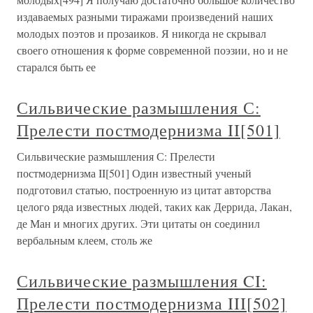
издаваемых разными тиражами произведений наших
молодых поэтов и прозаиков. Я никогда не скрывал
своего отношения к форме современной поэзии, но и не
старался быть ее
Сильвические размышления С:
Прелести постмодернизма II[501]
Сильвические размышления С: Прелести
постмодернизма II[501] Один известный ученый
подготовил статью, построенную из цитат авторства
целого ряда известных людей, таких как Деррида, Лакан,
де Ман и многих других. Эти цитаты он соединил
вербальным клеем, столь же
Сильвические размышления CI:
Прелести постмодернизма III[502]