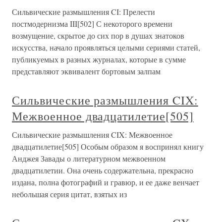
Сильвические размышления CI: Прелести
постмодернизма III[502] С некоторого времени
возмущение, скрытое до сих пор в душах знатоков
искусства, начало проявляться целыми сериями статей,
публикуемых в разных журналах, которые в сумме
представляют эквивалент бортовым залпам
Сильвические размышления CIX:
Межвоенное двадцатилетие[505]
Сильвические размышления CIX: Межвоенное
двадцатилетие[505] Особым образом я воспринял книгу
Анджея Завады о литературном межвоенном
двадцатилетии. Она очень содержательна, прекрасно
издана, полна фотографий и гравюр, и ее даже венчает
небольшая серия цитат, взятых из