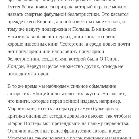
Гуттенберга появился призрак, который вкратце можно
назвать смертью фабульной беллетристики. Это касается
прежде всего Европы, а в ней известных мне языков, и
тому же недугу подвержена и Польша. В книжных
магазинах вообще нет переизданий когда-то очень
хорошо известных книг Честертона, а среди новых почти
нет популярной или наполовину популярной
беллетристики, создателями которой были О’Генри,
Лондон, Кервуд и целое множество других, отнюдь не
последних авторов.
В то же время мы наблюдаем сильное обмельчание
авторских амбиций и читательских вкусов. Это значит,
что книги, которые перед войной издавал, например,
Марчинский, то есть литературу самую бульварную,
критика оценивает сегодня довольно высоко, так чтобы и
«Гарри Поттер» мог претендовать на пальму первенства.
Отлично известные ранее французские авторы вроде
Монтерлана также исчезли с полок книжных магазинов и