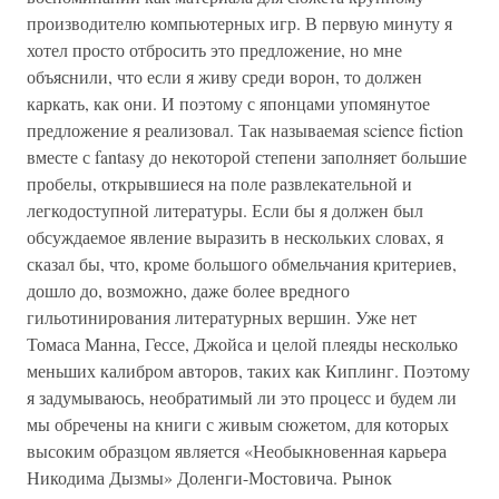
производителю компьютерных игр. В первую минуту я
хотел просто отбросить это предложение, но мне
объяснили, что если я живу среди ворон, то должен
каркать, как они. И поэтому с японцами упомянутое
предложение я реализовал. Так называемая science fiction
вместе с fantasy до некоторой степени заполняет большие
пробелы, открывшиеся на поле развлекательной и
легкодоступной литературы. Если бы я должен был
обсуждаемое явление выразить в нескольких словах, я
сказал бы, что, кроме большого обмельчания критериев,
дошло до, возможно, даже более вредного
гильотинирования литературных вершин. Уже нет
Томаса Манна, Гессе, Джойса и целой плеяды несколько
меньших калибром авторов, таких как Киплинг. Поэтому
я задумываюсь, необратимый ли это процесс и будем ли
мы обречены на книги с живым сюжетом, для которых
высоким образцом является «Необыкновенная карьера
Никодима Дызмы» Доленги-Мостовича. Рынок