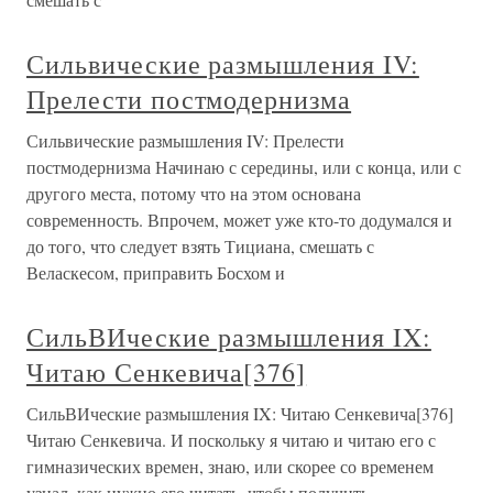
Сильвические размышления IV:
Прелести постмодернизма
Сильвические размышления IV: Прелести
постмодернизма Начинаю с середины, или с конца, или с
другого места, потому что на этом основана
современность. Впрочем, может уже кто-то додумался и
до того, что следует взять Тициана, смешать с
Веласкесом, приправить Босхом и
СильВИческие размышления IX:
Читаю Сенкевича[376]
СильВИческие размышления IX: Читаю Сенкевича[376]
Читаю Сенкевича. И поскольку я читаю и читаю его с
гимназических времен, знаю, или скорее со временем
узнал, как нужно его читать, чтобы получить