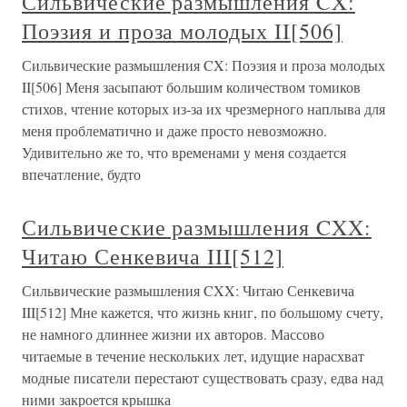
Сильвические размышления CX:
Поэзия и проза молодых II[506]
Сильвические размышления CX: Поэзия и проза молодых
II[506] Меня засыпают большим количеством томиков
стихов, чтение которых из-за их чрезмерного наплыва для
меня проблематично и даже просто невозможно.
Удивительно же то, что временами у меня создается
впечатление, будто
Сильвические размышления CXX:
Читаю Сенкевича III[512]
Сильвические размышления CXX: Читаю Сенкевича
III[512] Мне кажется, что жизнь книг, по большому счету,
не намного длиннее жизни их авторов. Массово
читаемые в течение нескольких лет, идущие нарасхват
модные писатели перестают существовать сразу, едва над
ними закроется крышка