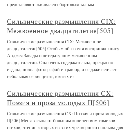
представляют эквивалент бортовым залпам
Сильвические размышления CIX:
Межвоенное двадцатилетие[505]
Сильвические размышления CIX: Межвоенное
двадцатилетие[505] Особым образом я воспринял книгу
Анджея Завады о литературном межвоенном
двадцатилетии. Она очень содержательна, прекрасно
издана, полна фотографий и гравюр, и ее даже венчает
небольшая серия цитат, взятых из
Сильвические размышления CX:
Поэзия и проза молодых II[506]
Сильвические размышления CX: Поэзия и проза молодых
II[506] Меня засыпают большим количеством томиков
стихов, чтение которых из-за их чрезмерного наплыва для