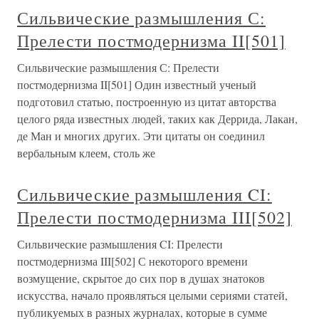
Сильвические размышления С:
Прелести постмодернизма II[501]
Сильвические размышления С: Прелести
постмодернизма II[501] Один известный ученый
подготовил статью, построенную из цитат авторства
целого ряда известных людей, таких как Деррида, Лакан,
де Ман и многих других. Эти цитаты он соединил
вербальным клеем, столь же
Сильвические размышления CI:
Прелести постмодернизма III[502]
Сильвические размышления CI: Прелести
постмодернизма III[502] С некоторого времени
возмущение, скрытое до сих пор в душах знатоков
искусства, начало проявляться целыми сериями статей,
публикуемых в разных журналах, которые в сумме