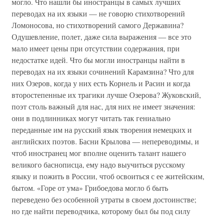
могло. Что нашли бы иностранцы в самых лучших
переводах на их языки — не говорю стихотворений
Ломоносова, но стихотворений самого Державина?
Одушевление, полет, даже сила выражения — все это
мало имеет цены при отсутствии содержания, при
недостатке идей. Что бы могли иностранцы найти в
переводах на их языки сочинений Карамзина? Что для
них Озеров, когда у них есть Корнель и Расин и когда
второстепенные их трагики лучше Озерова? Жуковский,
поэт столь важный для нас, для них не имеет значения:
они в подлинниках могут читать так гениально
переданные им на русский язык творения немецких и
английских поэтов. Басни Крылова — непереводимы, и
чтоб иностранец мог вполне оценить талант нашего
великого баснописца, ему надо выучиться русскому
языку и пожить в России, чтоб освоиться с ее житейским,
бытом. «Горе от ума» Грибоедова могло б быть
переведено без особенной утраты в своем достоинстве;
но где найти переводчика, которому был бы под силу