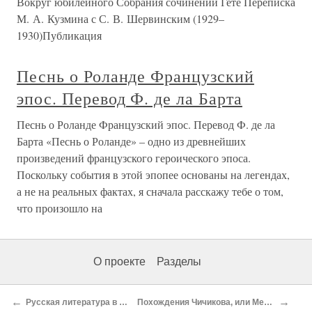
Вокруг юбилейного Собрания сочинений Гете Переписка
М. А. Кузмина с С. В. Шервинским (1929–
1930)Публикация
Песнь о Роланде Французский
эпос. Перевод Ф. де ла Барта
Песнь о Роланде Французский эпос. Перевод Ф. де ла
Барта «Песнь о Роланде» – одно из древнейших
произведений французского героического эпоса.
Поскольку события в этой эпопее основаны на легендах,
а не на реальных фактах, я сначала расскажу тебе о том,
что произошло на
О проекте
Разделы
←
→
Русская литература в 1843 году
Похождения Чичикова, или Мертвые души