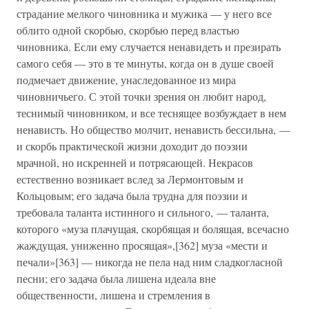
страдание мелкого чиновника и мужика — у него все
облито одной скорбью, скорбью перед властью
чиновника. Если ему случается ненавидеть и презирать
самого себя — это в те минуты, когда он в душе своей
подмечает движение, унаследованное из мира
чиновничьего. С этой точки зрения он любит народ,
теснимый чиновником, и все теснящее возбуждает в нем
ненависть. Но общество молчит, ненависть бессильна, —
и скорбь практической жизни доходит до поэзии
мрачной, но искренней и потрясающей. Некрасов
естественно возникает вслед за Лермонтовым и
Кольцовым; его задача была трудна для поэзии и
требовала таланта истинного и сильного, — таланта,
которого «муза плачущая, скорбящая и болящая, всечасно
жаждущая, униженно просящая»,[362] муза «мести и
печали»[363] — никогда не пела над ним сладкогласной
песни; его задача была лишена идеала вне
общественности, лишена и стремления в