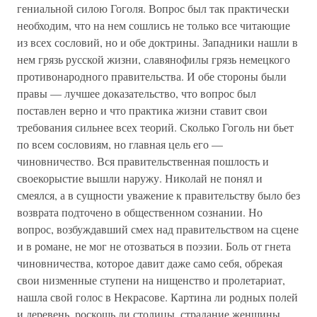
гениальной силою Гоголя. Вопрос был так практически
необходим, что на нем сошлись не только все читающие
из всех сословий, но и обе доктрины. Западники нашли в
нем грязь русской жизни, славянофилы грязь немецкого
противонародного правительства. И обе стороны были
правы — лучшее доказательство, что вопрос был
поставлен верно и что практика жизни ставит свои
требования сильнее всех теорий. Сколько Гоголь ни бьет
по всем сословиям, но главная цель его —
чиновничество. Вся правительственная пошлость и
своекорыстие вышли наружу. Николай не понял и
смеялся, а в сущности уважение к правительству было без
возврата подточено в общественном сознании. Но
вопрос, возбуждавший смех над правительством на сцене
и в романе, не мог не отозваться в поэзии. Боль от гнета
чиновничества, которое давит даже само себя, обрекая
свои низменные ступени на нищенство и пролетариат,
нашла свой голос в Некрасове. Картина ли родных полей
и деревень, роскошь ли столицы, страдание женщины,