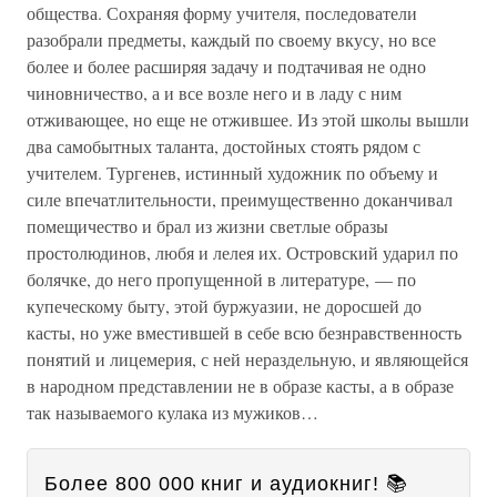
общества. Сохраняя форму учителя, последователи
разобрали предметы, каждый по своему вкусу, но все
более и более расширяя задачу и подтачивая не одно
чиновничество, а и все возле него и в ладу с ним
отживающее, но еще не отжившее. Из этой школы вышли
два самобытных таланта, достойных стоять рядом с
учителем. Тургенев, истинный художник по объему и
силе впечатлительности, преимущественно доканчивал
помещичество и брал из жизни светлые образы
простолюдинов, любя и лелея их. Островский ударил по
болячке, до него пропущенной в литературе, — по
купеческому быту, этой буржуазии, не доросшей до
касты, но уже вместившей в себе всю безнравственность
понятий и лицемерия, с ней нераздельную, и являющейся
в народном представлении не в образе касты, а в образе
так называемого кулака из мужиков…
Более 800 000 книг и аудиокниг! 📚