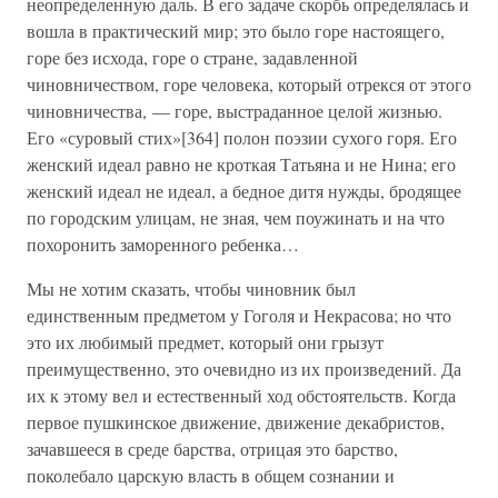
неопределенную даль. В его задаче скорбь определялась и
вошла в практический мир; это было горе настоящего,
горе без исхода, горе о стране, задавленной
чиновничеством, горе человека, который отрекся от этого
чиновничества, — горе, выстраданное целой жизнью.
Его «суровый стих»[364] полон поэзии сухого горя. Его
женский идеал равно не кроткая Татьяна и не Нина; его
женский идеал не идеал, а бедное дитя нужды, бродящее
по городским улицам, не зная, чем поужинать и на что
похоронить заморенного ребенка…
Мы не хотим сказать, чтобы чиновник был
единственным предметом у Гоголя и Некрасова; но что
это их любимый предмет, который они грызут
преимущественно, это очевидно из их произведений. Да
их к этому вел и естественный ход обстоятельств. Когда
первое пушкинское движение, движение декабристов,
зачавшееся в среде барства, отрицая это барство,
поколебало царскую власть в общем сознании и