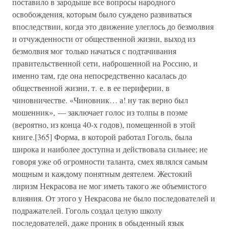
поставило в зародыше все вопросы народного
освобождения, которым было суждено развиваться
впоследствии, когда это движение улеглось до безмолвия
и отчужденности от общественной жизни, выход из
безмолвия мог только начаться с подтачивания
правительственной сети, наброшенной на Россию, и
именно там, где она непосредственно касалась до
общественной жизни, т. е. в ее периферии, в
чиновничестве. «Чиновник… а! ну так верно был
мошенник», — заключает голос из толпы в поэме
(вероятно, из конца 40-х годов), помещенной в этой
книге.[365] Форма, в которой работал Гоголь, была
широка и наиболее доступна и действовала сильнее; не
говоря уже об огромности таланта, смех являлся самым
мощным и каждому понятным деятелем. Жестокий
лиризм Некрасова не мог иметь такого же объемистого
влияния. От этого у Некрасова не было последователей и
подражателей. Гоголь создал целую школу
последователей, даже проник в обыденный язык