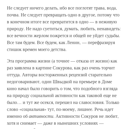
Не следует ничего делать, ибо все поглотят трава, вода,
почва. Не следует превращать одно в другое, потому что
в конечном итоге все превратится в одно — в неживую
природу. Не надо суетиться, думать, любить, ненавидеть:
все вечности жерлом пожрется и общей не уйдет судьбы.
Все там будем. Все будем, как Ленин, — перефразируя
стишок времен моего детства.
Эта программа жизни (а точнее — отказа от жизни) как
раз заявлена в картине Сокурова, как раз очень торчит
оттуда. Авторы восторженных рецензий старательно
недоговаривают, один Швыдкой на премьере в Доме
кино начал было говорить о том, что подобного взгляда
на природу социальной активности как таковой еще не
было… и тут же осекся, перешел на славословия. Только
слово «социальная» тут, по-моему, лишнее. Речь идет
именно об
активности
. Активности Сокуров не любит,
хотя и снимает — даже в нынешних условиях —