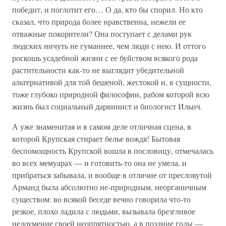
победит, и поглотит его… О да, кто бы спорил. Но кто
сказал, что природа более нравственна, нежели ее
отважные покорители? Она поступает с делами рук
людских ничуть не гуманнее, чем люди с нею. И оттого
роскошь усадебной жизни с ее буйством всякого рода
растительности как-то не выглядит убедительной
альтернативой для той бешеной, жестокой и, в сущности,
тоже глубоко природной философии, рабом которой всю
жизнь был социальный дарвинист и биологист Ильич.
А уже знаменитая и в самом деле отличная сцена, в
которой Крупская стирает белье вождя! Бытовая
беспомощность Крупской вошла в пословицу, отмечалась
во всех мемуарах — и готовить-то она не умела, и
прибраться забывала, и вообще в отличие от пресловутой
Арманд была абсолютно не-природным, неорганичным
существом: во всякой беседе вечно говорила что-то
резкое, плохо ладила с людьми, вызывала брезгливое
недоумение своей неопрятностью, а в поздние годы —