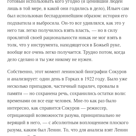
готовый использовать кого угодно (и ценивший людей
лишь в той мере, в какой они годились в дело), Ильич сам
был использован беспардоннейшим образом: история его
подхватила и выбросила. Он-то все удивлялся, как это у
него так легко получилось взять власть, — но в силу
проклятой своей рациональности никак не мог взять в
толк, что у инструмента, находящегося в Божьей руке,
вообще все очень легко получается. Трудно потом, когда
дело сделано и ты уже никому не нужен.
Собственно, этот момент ленинской биографии Сокуров
и анализирует: один день в Горках в 1922 году. Было уже
несколько припадков, частичный паралич, провалы в
памяти — но сохранена речь, сохранились остатки воли:
временами он все еще человек. Мне-то как раз было
интересно, как справится Сокуров — режиссер,
отрицающий возможности разума, принципиально не
верящий в него, — с абсолютным воплощением плоского
разума, каким был Ленин. То, что для анализа взят Ленин