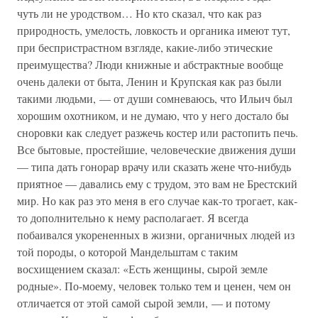
чуть ли не уродством… Но кто сказал, что как раз
природность, умелость, ловкость и органика имеют тут,
при беспристрастном взгляде, какие-либо этические
преимущества? Люди книжные и абстрактные вообще
очень далеки от быта, Ленин и Крупская как раз были
такими людьми, — от души сомневаюсь, что Ильич был
хорошим охотником, и не думаю, что у него достало бы
сноровки как следует разжечь костер или растопить печь.
Все бытовые, простейшие, человеческие движения души
— типа дать гонорар врачу или сказать жене что-нибудь
приятное — давались ему с трудом, это вам не Брестский
мир. Но как раз это меня в его случае как-то трогает, как-
то дополнительно к нему располагает. Я всегда
побаивался укорененных в жизни, органичных людей из
той породы, о которой Мандельштам с таким
восхищением сказал: «Есть женщины, сырой земле
родные». По-моему, человек только тем и ценен, чем он
отличается от этой самой сырой земли, — и потому