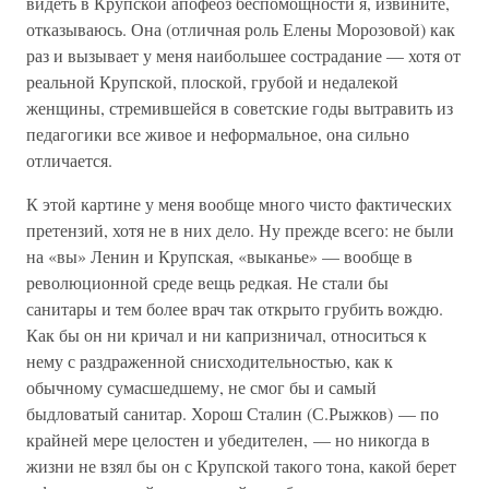
видеть в Крупской апофеоз беспомощности я, извините,
отказываюсь. Она (отличная роль Елены Морозовой) как
раз и вызывает у меня наибольшее сострадание — хотя от
реальной Крупской, плоской, грубой и недалекой
женщины, стремившейся в советские годы вытравить из
педагогики все живое и неформальное, она сильно
отличается.
К этой картине у меня вообще много чисто фактических
претензий, хотя не в них дело. Ну прежде всего: не были
на «вы» Ленин и Крупская, «выканье» — вообще в
революционной среде вещь редкая. Не стали бы
санитары и тем более врач так открыто грубить вождю.
Как бы он ни кричал и ни капризничал, относиться к
нему с раздраженной снисходительностью, как к
обычному сумасшедшему, не смог бы и самый
быдловатый санитар. Хорош Сталин (С.Рыжков) — по
крайней мере целостен и убедителен, — но никогда в
жизни не взял бы он с Крупской такого тона, какой берет