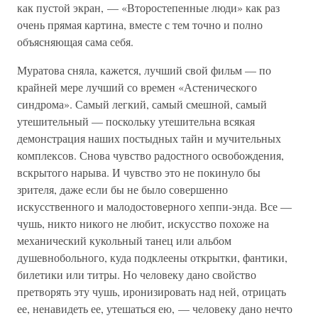
как пустой экран, — «Второстепенные люди» как раз
очень прямая картина, вместе с тем точно и полно
объясняющая сама себя.
Муратова сняла, кажется, лучший свой фильм — по
крайней мере лучший со времен «Астенического
синдрома». Самый легкий, самый смешной, самый
утешительный — поскольку утешительна всякая
демонстрация наших постыдных тайн и мучительных
комплексов. Снова чувство радостного освобождения,
вскрытого нарыва. И чувство это не покинуло бы
зрителя, даже если бы не было совершенно
искусственного и малодостоверного хеппи-энда. Все —
чушь, никто никого не любит, искусство похоже на
механический кукольный танец или альбом
душевнобольного, куда подклеены открытки, фантики,
билетики или титры. Но человеку дано свойство
претворять эту чушь, иронизировать над ней, отрицать
ее, ненавидеть ее, утешаться ею, — человеку дано нечто