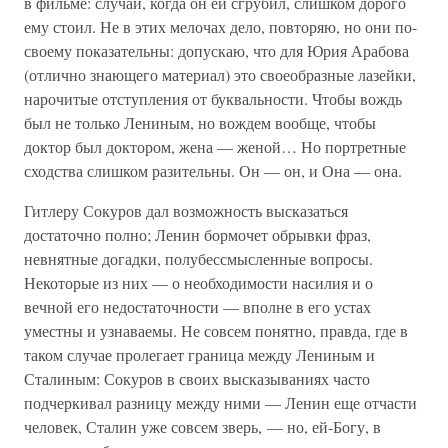
в фильме: случай, когда он ей сгрубил, слишком дорого
ему стоил. Не в этих мелочах дело, повторяю, но они по-
своему показательны: допускаю, что для Юрия Арабова
(отлично знающего материал) это своеобразные лазейки,
нарочитые отступления от буквальности. Чтобы вождь
был не только Лениным, но вождем вообще, чтобы
доктор был доктором, жена — женой… Но портретные
сходства слишком разительны. Он — он, и Она — она.
Гитлеру Сокуров дал возможность высказаться
достаточно полно; Ленин бормочет обрывки фраз,
невнятные догадки, полубессмысленные вопросы.
Некоторые из них — о необходимости насилия и о
вечной его недостаточности — вполне в его устах
уместны и узнаваемы. Не совсем понятно, правда, где в
таком случае пролегает граница между Лениным и
Сталиным: Сокуров в своих высказываниях часто
подчеркивал разницу между ними — Ленин еще отчасти
человек, Сталин уже совсем зверь, — но, ей-Богу, в