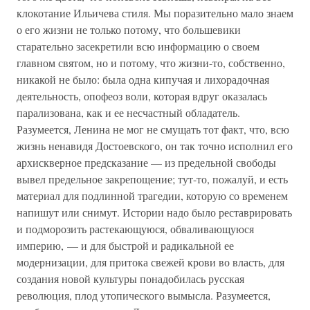
клокотание Ильичева стиля. Мы поразительно мало знаем
о его жизни не только потому, что большевики
старательно засекретили всю информацию о своем
главном святом, но и потому, что жизни-то, собственно,
никакой не было: была одна кипучая и лихорадочная
деятельность, опофеоз воли, которая вдруг оказалась
парализована, как и ее несчастный обладатель.
Разумеется, Ленина не мог не смущать тот факт, что, всю
жизнь ненавидя Достоевского, он так точно исполнил его
архискверное предсказание — из предельной свободы
вывел предельное закрепощение; тут-то, пожалуй, и есть
материал для подлинной трагедии, которую со временем
напишут или снимут. Истории надо было реставрировать
и подморозить растекающуюся, обваливающуюся
империю, — и для быстрой и радикальной ее
модернизации, для притока свежей крови во власть, для
создания новой культуры понадобилась русская
революция, плод утопического вымысла. Разумеется,