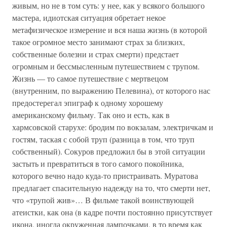
живым, но не в том суть: у нее, как у всякого большого
мастера, идиотская ситуация обретает некое
метафизическое измерение и вся наша жизнь (в которой
такое огромное место занимают страх за близких,
собственные болезни и страх смерти) предстает
огромным и бессмысленным путешествием с трупом.
Жизнь — то самое путешествие с мертвецом
(внутренним, по выражению Пелевина), от которого нас
предостерегал эпиграф к одному хорошему
американскому фильму. Так оно и есть, как в
хармсовской старухе: бродим по вокзалам, электричкам и
гостям, таская с собой труп (разница в том, что труп
собственный). Сокуров предложил бы в этой ситуации
застыть и превратиться в того самого покойника,
которого вечно надо куда-то пристраивать. Муратова
предлагает спасительную надежду на то, что смерти нет,
что «трупой жив»… В фильме такой воинствующей
атеистки, как она (в кадре почти постоянно присутствует
икона, иногда окруженная лампочками, в то время как