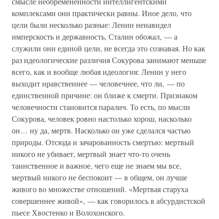
смысле необремененности интеллигентскими
комплексами они практически равны. Иное дело, что
цели были несколько разные: Ленин ненавидел
имперскость и державность, Сталин обожал, — а
служили они единой цели, не всегда это сознавая. Но как
раз идеологические различия Сокурова занимают меньше
всего, как и вообще любая идеология: Ленин у него
выходит нравственнее — человечнее, что ли, — по
единственной причине: он ближе к смерти. Признаком
человечности становится паралич. То есть, по мысли
Сокурова, человек ровно настолько хорош, насколько
он… ну да, мертв. Насколько он уже сделался частью
природы. Отсюда и зачарованность смертью: мертвый
никого не убивает, мертвый знает что-то очень
таинственное и важное, чего еще не знаем мы все,
мертвый никого не беспокоит — в общем, он лучше
живого во множестве отношений. «Мертвая старуха
совершеннее живой», — как говорилось в абсурдистской
пьесе Хвостенко и Волохонского.