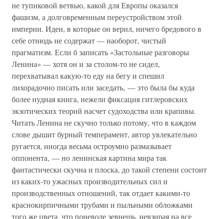
не тупиковой ветвью, какой для Европы оказался
фашизм, а долговременным переустройством этой
империи. Идеи, в которые он верил, ничего бредового в
себе отнюдь не содержат — наоборот, чистый
прагматизм. Если б записать «Застольные разговоры
Ленина» — хотя он и за столом-то не сидел,
перехватывал какую-то еду на бегу и спешил
лихорадочно писать или заседать, — это была бы куда
более нудная книга, нежели фиксация гитлеровских
экзотических теорий насчет судоходства или крапивы.
Читать Ленина не скучно только потому, что в каждом
слове дышит бурный темперамент, автор увлекательно
ругается, иногда весьма остроумно размазывает
оппонента, — но ленинская картина мира так
фантастически скучна и плоска, до такой степени состоит
из каких-то ужасных производительных сил и
производственных отношений, так отдает какими-то
краснокирпичными трубами и пыльными обложками
того же цвета, что поневоле зевнешь, невзирая на все