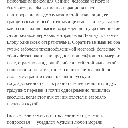
наибольшим шоком для Ленина, человека четкого и
быстрого ума, было именно иррациональное
противоречие между замыслом этой революции, ее
грандиозными и несбыточными целями — и результатом,
как раз и сводившимся к возрождению и укреплению той
самой великой державы, которая была Ленину и, скажем,
Блоку одинаково отвратительна. Обратите внимание: оба
тут же заболели труднообъяснимой мозговой болезнью (у
обоих безосновательно предполагали сифилис) и умерли:
поэт, страстно ожидавший гибели всей этой имперской
пошлости, и политик, ничего о поэте не знавший, но
столь же страстно ненавидевший русскую
государственность, — в равной степени воплотили дух
грядущих перемен и почти одновременно лишились
рассудка, когда этот дух от них отлетел и завоняло
прежней скукой.
Вот где, мне кажется, исток ленинской трагедии:
попробовал — убедился. Чуждый любой морали,