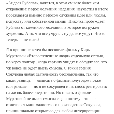
«Андрея Рублева», кажется, в этом смысле более чем
откровенна: пафос молчания, недеяния, неучастия в итоге
побеждается именно пафосом служения идее или людям,
искусству или собственной мании. Николка пробуждает
Рублева от каменного молчания, в которое погружен
художник. А то, что все умрут… ну да, все умрут. Что ж
теперь — не жить?
Я в принципе хотел бы посвятить фильму Киры
Муратовой «Второстепенные люди» отдельную статью,
но через полгода, когда картину увидят и обсудят все, это
уж вовсе не будет иметь смысла. С точки зрения
Сокурова любая деятельность бессмысленна, так что
какая разница — написать о фильме полугодом позже
или раньше, — но я не сокуровец и пытаюсь реагировать
на жизнь более оперативно. Но писать о фильме
Муратовой не имеет смысла еще и потому, что — в
отличие от минималистского произведения Сокурова,
принципиально открытого для любой интерпретации,