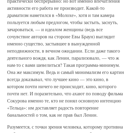
практически беспрерывно: но вот именно впечатления
активности его работа не производит. Какой-то
драматизм наметился в «Молохе», хотя и там камера
пользуется любым предлогом, чтобы застыть, заснуть,
зачароваться, — и идеалом женщины (ведь все
сочувствие авторов на стороне Евы Браун) выглядит
именно существо, застывшее в вынужденной
неподвижности, в вечном ожидании. Если даже такого
деятельного вождя, как Ленин, парализовало, — что ж
нам-то с вами шевелиться? Такая программа-минимум.
Она же максимум. Ведь и самый минимализм его картин
всегда доказывал, что лучшее кино — это кино, в
котором почти ничего не происходит, кино, которого
почти нет. И поразительно, что ахают по поводу фильма
Сокурова именно те, кто не понял основную интенцию
«Тельца»: им доставляет радость повторение
банальностей о том, как не прав был Ленин.
Разумеется, с точки зрения человека, которому противна