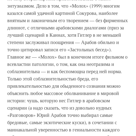
энтузиазмом. Дело в том, что «Молох» (1999) многим
казался самой удачной картиной Сокурова, наиболее
внятным и лаконичным его творением — без фирменных
длиннот, с отличными арабовскими диалогами (приз за
лучший сценарий в Каннах, хотя Гитлер в не меньшей
степени заслуживал поощрения — Арабов обильно и
точно цитировал записи его «Застольных бесед»).
Главное же — «Молох» был в конечном итоге фильмом о
всевластии патологии, о том, как она неотразима и
соблазнительна — и как беспомощна перед ней норма.
Только этой соблазнительностью бреда, его
привлекательностью для обыденного сознания можно
объяснить любое массовое оболванивание в мировой
истории: чушь, которую нес Гитлер в арабовском
сценарии (а надо сказать, что из довольно нудных
«Разговоров» Юрий Арабов точно выбирал самые
бредовые, самые экзотические куски), в сочетании с
маниакальной уверенностью в гениальности каждого