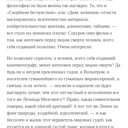
философия) не была явлена так наглядно. То, что в
«Скорбном бесчувствии» или «Днях затмения» отчасти
маскировалось экзотичностью материала,
изобретательностью монтажа, длиннотами, тайнами, —
все стало по-ленински плоско: Сокуров снял фильм о
том, как ничтожен перед лицом смерти человек, всего
себя отдавший политике. Очень интересно.
Но позвольте спросить: а человек, всего себя отдавший
кинематографу, менее ничтожен перед лицом смерти? Да
будь он и негром преклонных годов, и Вольтером, и
носителем гуманнейшего из гуманных мировоззрений, и
святым, если хотите, — неужели в параличе он будет
выглядеть лучше, чем этот несчастный в исполнении все
того же Леонида Мозгового?! Право, какая сомнительная
поверка, какой убогий критерий! А вот тот же Ленин на
фоне природы, усадебной, идиллической, — и как
бессилен и жалок этот вершитель мировых судеб, как
путается он в длинной густой траве, которая в итоге и