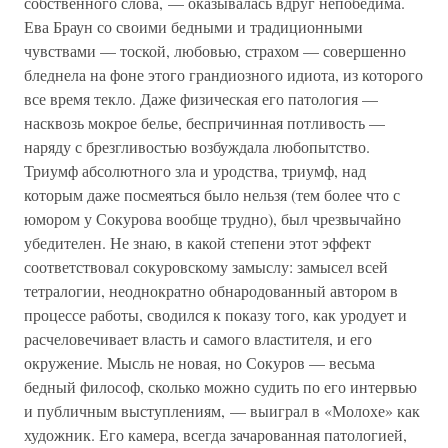
собственного слова, — оказывалась вдруг непобедима.
Ева Браун со своими бедными и традиционными
чувствами — тоской, любовью, страхом — совершенно
бледнела на фоне этого грандиозного идиота, из которого
все время текло. Даже физическая его патология —
насквозь мокрое белье, беспричинная потливость —
наряду с брезгливостью возбуждала любопытство.
Триумф абсолютного зла и уродства, триумф, над
которым даже посмеяться было нельзя (тем более что с
юмором у Сокурова вообще трудно), был чрезвычайно
убедителен. Не знаю, в какой степени этот эффект
соответствовал сокуровскому замыслу: замысел всей
тетралогии, неоднократно обнародованный автором в
процессе работы, сводился к показу того, как уродует и
расчеловечивает власть и самого властителя, и его
окружение. Мысль не новая, но Сокуров — весьма
бедный философ, сколько можно судить по его интервью
и публичным выступлениям, — выиграл в «Молохе» как
художник. Его камера, всегда зачарованная патологией,