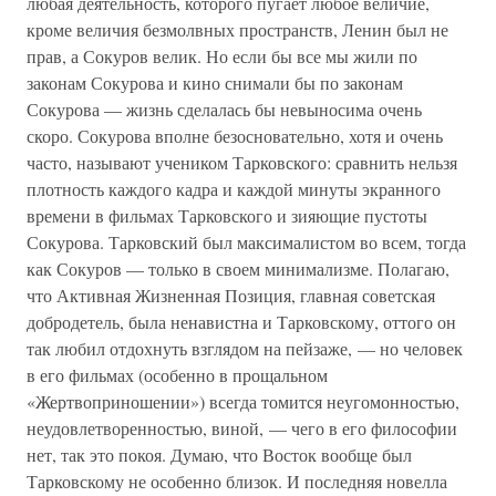
любая деятельность, которого пугает любое величие,
кроме величия безмолвных пространств, Ленин был не
прав, а Сокуров велик. Но если бы все мы жили по
законам Сокурова и кино снимали бы по законам
Сокурова — жизнь сделалась бы невыносима очень
скоро. Сокурова вполне безосновательно, хотя и очень
часто, называют учеником Тарковского: сравнить нельзя
плотность каждого кадра и каждой минуты экранного
времени в фильмах Тарковского и зияющие пустоты
Сокурова. Тарковский был максималистом во всем, тогда
как Сокуров — только в своем минимализме. Полагаю,
что Активная Жизненная Позиция, главная советская
добродетель, была ненавистна и Тарковскому, оттого он
так любил отдохнуть взглядом на пейзаже, — но человек
в его фильмах (особенно в прощальном
«Жертвоприношении») всегда томится неугомонностью,
неудовлетворенностью, виной, — чего в его философии
нет, так это покоя. Думаю, что Восток вообще был
Тарковскому не особенно близок. И последняя новелла