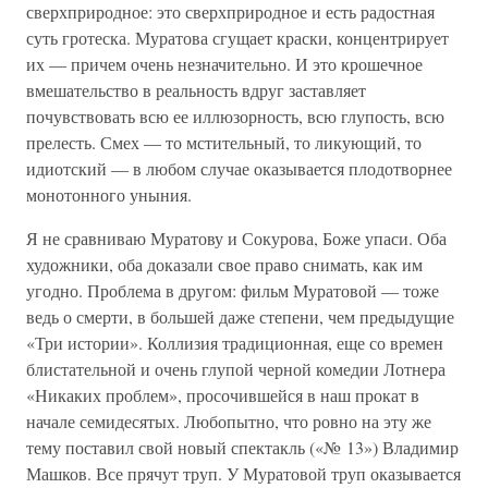
сверхприродное: это сверхприродное и есть радостная
суть гротеска. Муратова сгущает краски, концентрирует
их — причем очень незначительно. И это крошечное
вмешательство в реальность вдруг заставляет
почувствовать всю ее иллюзорность, всю глупость, всю
прелесть. Смех — то мстительный, то ликующий, то
идиотский — в любом случае оказывается плодотворнее
монотонного уныния.
Я не сравниваю Муратову и Сокурова, Боже упаси. Оба
художники, оба доказали свое право снимать, как им
угодно. Проблема в другом: фильм Муратовой — тоже
ведь о смерти, в большей даже степени, чем предыдущие
«Три истории». Коллизия традиционная, еще со времен
блистательной и очень глупой черной комедии Лотнера
«Никаких проблем», просочившейся в наш прокат в
начале семидесятых. Любопытно, что ровно на эту же
тему поставил свой новый спектакль («№ 13») Владимир
Машков. Все прячут труп. У Муратовой труп оказывается