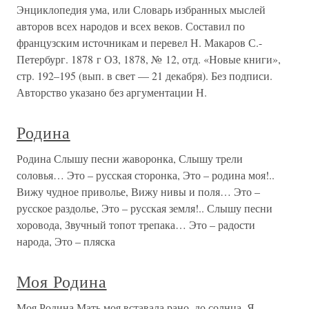
Энциклопедия ума, или Словарь избранных мыслей
авторов всех народов и всех веков. Составил по
французским источникам и перевел Н. Макаров С.-
Петербург. 1878 г ОЗ, 1878, № 12, отд. «Новые книги»,
стр. 192–195 (вып. в свет — 21 декабря). Без подписи.
Авторство указано без аргументации Н.
Родина
Родина Слышу песни жаворонка, Слышу трели
соловья… Это – русская сторонка, Это – родина моя!..
Вижу чудное приволье, Вижу нивы и поля… Это –
русское раздолье, Это – русская земля!.. Слышу песни
хоровода, Звучный топот трепака… Это – радости
народа, Это – пляска
Моя Родина
Моя Родина Мать моя вставала рано, до солнца. Я