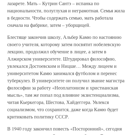
лазарете. Мать – Кутрин Сантэ – испанка по
национальности, полуглухая и неграмотная. Семья жила
в бедности. Чтобы содержать семью, мать работала
сначала на фабрике, затем – уборщицей.
Блестяще закончив школу, Альбер Камю по настоянию
своего учителя, которому затем посвятит нобелевскую
лекцию, продолжил обучение в лицее, а затем в
Алжирском университете. Штудировал философию,
увлекался Достоевским и Ницше… Между лицеем и
университетом Камю занимался футболом и перенес
туберкулез. В университете он получил звание магистра
философии за работу «Неоплатонизм и христианская
мысль», там же попал под влияние экзистенциализма,
читая Кьеркегора, Шестова, Хайдеггера. Увлекся
социализмом, что сохранится, даже когда Камю будет
критиковать политику СССР.
В 1940 году закончил повесть «Посторонний», сегодня