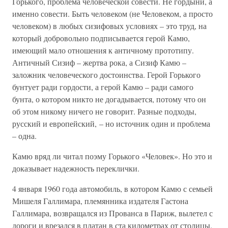
Горького, проблема человеческой совести. Не гордыни, а
именно совести. Быть человеком (не Человеком, а просто
человеком) в любых сизифовых условиях – это труд, на
который добровольно подписывается герой Камю,
имеющий мало отношения к античному прототипу.
Античный Сизиф – жертва рока, а Сизиф Камю –
заложник человеческого достоинства. Герой Горького
бунтует ради гордости, а герой Камю – ради самого
бунта, о котором никто не догадывается, потому что он
об этом никому ничего не говорит. Разные подходы,
русский и европейский, – но источник один и проблема
– одна.
Камю вряд ли читал поэму Горького «Человек». Но это и
доказывает надежность переклички.
4 января 1960 года автомобиль, в котором Камю с семьей
Мишеля Галлимара, племянника издателя Гастона
Галлимара, возвращался из Прованса в Париж, вылетел с
дороги и врезался в платан в ста километрах от столицы.