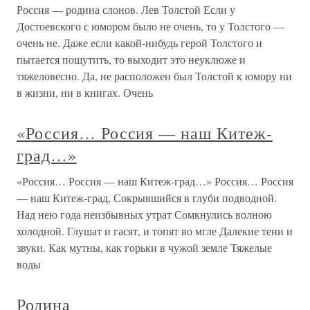
Россия — родина слонов. Лев Толстой Если у
Достоевского с юмором было не очень, то у Толстого —
очень не. Даже если какой-нибудь герой Толстого и
пытается пошутить, то выходит это неуклюже и
тяжеловесно. Да, не расположен был Толстой к юмору ни
в жизни, ни в книгах. Очень
«Россия… Россия — наш Китеж-
град…»
«Россия… Россия — наш Китеж-град…» Россия… Россия
— наш Китеж-град, Сокрывшийся в глуби подводной.
Над нею года неизбывных утрат Сомкнулись волною
холодной. Глушат и гасят, и топят во мгле Далекие тени и
звуки. Как мутны, как горьки в чужой земле Тяжелые
воды
Родина