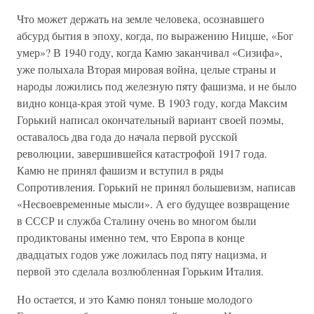
Что может держать на земле человека, осознавшего
абсурд бытия в эпоху, когда, по выражению Ницше, «Бог
умер»? В 1940 году, когда Камю заканчивал «Сизифа»,
уже полыхала Вторая мировая война, целые страны и
народы ложились под железную пяту фашизма, и не было
видно конца-края этой чуме. В 1903 году, когда Максим
Горький написал окончательный вариант своей поэмы,
оставалось два года до начала первой русской
революции, завершившейся катастрофой 1917 года.
Камю не принял фашизм и вступил в ряды
Сопротивления. Горький не принял большевизм, написав
«Несвоевременные мысли». А его будущее возвращение
в СССР и служба Сталину очень во многом были
продиктованы именно тем, что Европа в конце
двадцатых годов уже ложилась под пяту нацизма, и
первой это сделала возлюбленная Горьким Италия.
Но остается, и это Камю понял тоньше молодого