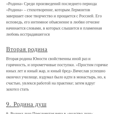
«Родина» Среди произведений последнего периода
«Родина» – стихотворение, которым Лермонтов
завершает свое творчество и прощается с Россией. Его
исповедь, его интимное объяснение в любви отчизне
начинается словами, в которых слышится и пламенная
любовь исстрадавшегося
Вторая родина
Вторая родина Юности свойственны иной раз и
горячность, и опрометчивые поступки. «Простим горячке
юных лет и юный жар, и юный бред».Вячеслав успешно
окончил училище, вздумал было идти в монастырь, но, к
счастью, увлекся работой на практике; затем вдруг
захотел стать
9. Родина душ
9. Родина душ Пресловутая вера в «родство душ»,