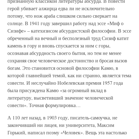
признанную классикой литературы абсурда. В повести
герой убивает алжирца едва ли не исключительно
потому, что нож араба слишком сильно сверкает на
солнце. В 1941 году завершил работу над эссе «Миф о
Сизифе» – катехизисом абсурдистской философии. В эссе
обреченный на вечный и бесполезный труд Сизиф катит
камень в гору и вновь спускается за ним с горы,
осознавая абсурдность своего бытия, но тем не менее
сохраняя свое человеческое достоинство и бросая вызов
богам. Это становится основой философии Камю, в
которой главнейшей темой, как ни странно, является тема
совести. И неслучайно Нобелевская премия 1957 года
была присуждена Камю «за огромный вклад в
литературу, высветивший значение человеческой
совести». Точная формулировка…
А 110 лет назад, в 1903 году, писатель-самоучка, не
закончивший ни лицея, ни университета, Максим
Горький, написал поэму «Человек». Вещь эта настолько