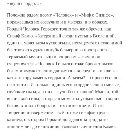
«звучит гордо…»
Положив рядом поэму «Человек» и «Миф о Сизифе»,
поражаешься их созвучию и в мыслях, и в образах.
Гордый Человек Горького точно так же обречен, как
Сизиф Камю. «Затерянный среди пустынь Вселенной,
один на маленьком куске земли, несущемся с неуловимой
быстротою куда-то вглубь безмерного пространства,
терзаемый мучительным вопросом – «зачем он
существует?» – Человек Горького тоже бросает вызов
богам и «мужественно движется – вперед! и – выше!» –
катит в гору камень гордыни. А зачем? – спроси его, он –
не ответит. И только видишь его «гордое чело и смелые,
глубокие глаза, а в них – лучи бесстрашной Мысли, той
величавой силы, которая в моменты утомленья – творит
богов, в эпохи бодрости – их низвергает». И это
творение-низвержение – всё тот же сизифов труд с
камнем, о котором Горький догадался за тридцать с
лишним лет до написания изящного сочинения Камю.