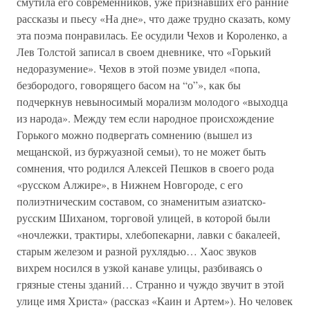
смутила его современников, уже признавших его ранние
рассказы и пьесу «На дне», что даже трудно сказать, кому
эта поэма понравилась. Ее осудили Чехов и Короленко, а
Лев Толстой записал в своем дневнике, что «Горький
недоразумение». Чехов в этой поэме увидел «попа,
безбородого, говорящего басом на “о”», как бы
подчеркнув невыносимый морализм молодого «выходца
из народа». Между тем если народное происхождение
Горького можно подвергать сомнению (вышел из
мещанской, из буржуазной семьи), то не может быть
сомнения, что родился Алексей Пешков в своего рода
«русском Алжире», в Нижнем Новгороде, с его
полиэтническим составом, со знаменитым азиатско-
русским Шиханом, торговой улицей, в которой были
«ночлежки, трактиры, хлебопекарни, лавки с бакалеей,
старым железом и разной рухлядью… Хаос звуков
вихрем носился в узкой канаве улицы, разбиваясь о
грязные стены зданий… Странно и чуждо звучит в этой
улице имя Христа» (рассказ «Каин и Артем»). Но человек