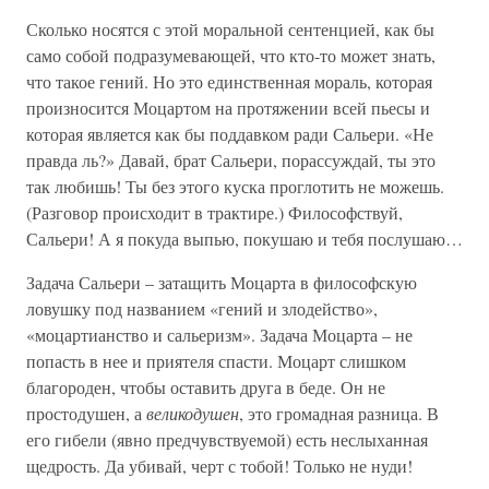
Сколько носятся с этой моральной сентенцией, как бы
само собой подразумевающей, что кто-то может знать,
что такое гений. Но это единственная мораль, которая
произносится Моцартом на протяжении всей пьесы и
которая является как бы поддавком ради Сальери. «Не
правда ль?» Давай, брат Сальери, порассуждай, ты это
так любишь! Ты без этого куска проглотить не можешь.
(Разговор происходит в трактире.) Философствуй,
Сальери! А я покуда выпью, покушаю и тебя послушаю…
Задача Сальери – затащить Моцарта в философскую
ловушку под названием «гений и злодейство»,
«моцартианство и сальеризм». Задача Моцарта – не
попасть в нее и приятеля спасти. Моцарт слишком
благороден, чтобы оставить друга в беде. Он не
простодушен, а
великодушен
, это громадная разница. В
его гибели (явно предчувствуемой) есть неслыханная
щедрость. Да убивай, черт с тобой! Только не нуди!