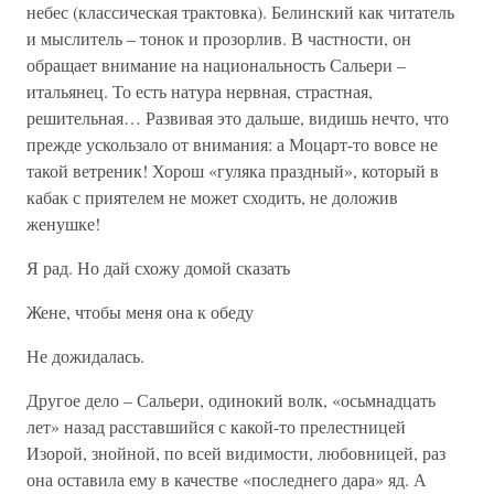
небес (классическая трактовка). Белинский как читатель
и мыслитель – тонок и прозорлив. В частности, он
обращает внимание на национальность Сальери –
итальянец. То есть натура нервная, страстная,
решительная… Развивая это дальше, видишь нечто, что
прежде ускользало от внимания: а Моцарт-то вовсе не
такой ветреник! Хорош «гуляка праздный», который в
кабак с приятелем не может сходить, не доложив
женушке!
Я рад. Но дай схожу домой сказать
Жене, чтобы меня она к обеду
Не дожидалась.
Другое дело – Сальери, одинокий волк, «осьмнадцать
лет» назад расставшийся с какой-то прелестницей
Изорой, знойной, по всей видимости, любовницей, раз
она оставила ему в качестве «последнего дара» яд. А