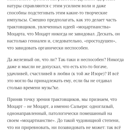
натуры справляются с этим усилием воли и даже
способны подстегивать этим какие-то творческие
импульсы. Смешно предполагать, как это делает часть
трактовщиков, увлеченных идеей «моцартианства»
Моцарта, что Моцарт никогда не завидовал. Дескать, он
настолько гениален и, следовательно, «простодушен»,
что завидовать органически неспособен.
Да железный он, что ли? Так-таки и неспособен? Никогда
даже и мысли не допускал, что есть кто-то богаче,
удачливей, счастливей в любви (к той же Изоре)? И всё
это могло бы принадлежать ему, если бы не отдавал
столько времени музы?ке.
Приняв точку зрения трактовщиков, мы признаем, что
Моцарт – не Моцарт, а именно Сальери: одноглазый,
однонаправленный, патологически помешанный на
своем «моцартианстве». До такой чудовищной степени,
что ни приревновать, ни позавидовать не может: так всё