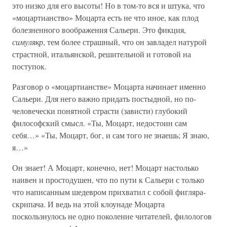
это низко для его высоты! Но в том-то вся и штука, что
«моцартианство» Моцарта есть не что иное, как плод
болезненного воображения Сальери. Это фикция,
симулякр
, тем более страшный, что он завладел натурой
страстной, итальянской, решительной и готовой на
поступок.
Разговор о «моцартианстве» Моцарта начинает именно
Сальери. Для него важно придать постыдной, но по-
человечески понятной страсти (зависти) глубокий
философский смысл. «Ты, Моцарт, недостоин сам
себя…» «Ты, Моцарт, бог, и сам того не знаешь; Я знаю,
я…»
Он знает! А Моцарт, конечно, нет! Моцарт настолько
наивен и простодушен, что по пути к Сальери с только
что написанным шедевром прихватил с собой фигляра-
скрипача. И ведь на этой клоунаде Моцарта
поскользнулось не одно поколение читателей, филологов