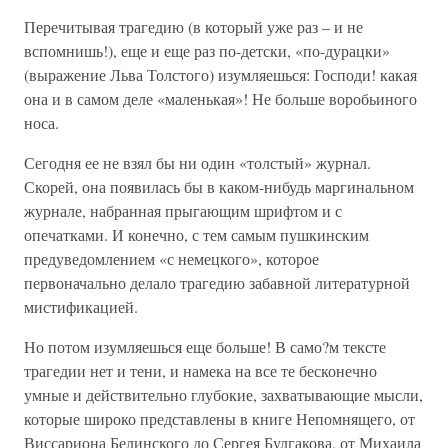
Перечитывая трагедию (в который уже раз – и не
вспомнишь!), еще и еще раз по-детски, «по-дурацки»
(выражение Льва Толстого) изумляешься: Господи! какая
она и в самом деле «маленькая»! Не больше воробьиного
носа.
Сегодня ее не взял бы ни один «толстый» журнал.
Скорей, она появилась бы в каком-нибудь маргинальном
журнале, набранная прыгающим шрифтом и с
опечатками. И конечно, с тем самым пушкинским
предуведомлением «с немецкого», которое
первоначально делало трагедию забавной литературной
мистификацией.
Но потом изумляешься еще больше! В само?м тексте
трагедии нет и тени, и намека на все те бесконечно
умные и действительно глубокие, захватывающие мысли,
которые широко представлены в книге Непомнящего, от
Виссариона Белинского до Сергея Булгакова, от Михаила