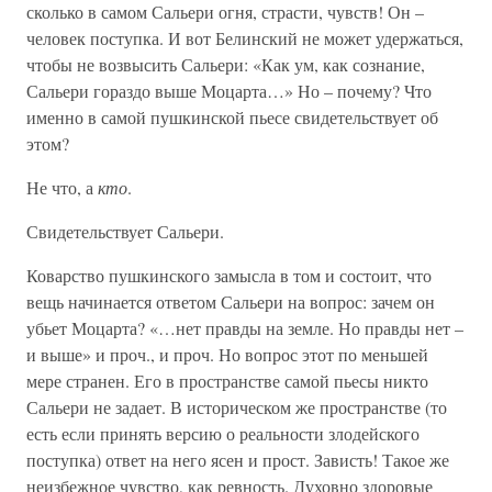
сколько в самом Сальери огня, страсти, чувств! Он –
человек поступка. И вот Белинский не может удержаться,
чтобы не возвысить Сальери: «Как ум, как сознание,
Сальери гораздо выше Моцарта…» Но – почему? Что
именно в самой пушкинской пьесе свидетельствует об
этом?
Не что, а
кто
.
Свидетельствует Сальери.
Коварство пушкинского замысла в том и состоит, что
вещь начинается ответом Сальери на вопрос: зачем он
убьет Моцарта? «…нет правды на земле. Но правды нет –
и выше» и проч., и проч. Но вопрос этот по меньшей
мере странен. Его в пространстве самой пьесы никто
Сальери не задает. В историческом же пространстве (то
есть если принять версию о реальности злодейского
поступка) ответ на него ясен и прост. Зависть! Такое же
неизбежное чувство, как ревность. Духовно здоровые