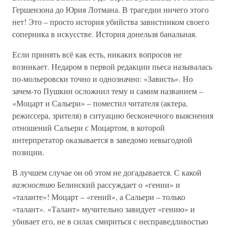
Гершензона до Юрия Лотмана. В трагедии ничего этого
нет! Это – просто история убийства завистником своего
соперника в искусстве. История донельзя банальная.
Если принять всё как есть, никаких вопросов не
возникает. Недаром в первой редакции пьеса называлась
по-мольеровски точно и однозначно: «Зависть». Но
зачем-то Пушкин осложнил тему и самим названием –
«Моцарт и Сальери» – поместил читателя (актера,
режиссера, зрителя) в ситуацию бесконечного выяснения
отношений Сальери с Моцартом, в которой
интерпретатор оказывается в заведомо невыгодной
позиции.
В лучшем случае он об этом не догадывается. С какой
важностию
Белинский рассуждает о «гении» и
«таланте»! Моцарт – «гений», а Сальери – только
«талант». «Талант» мучительно завидует «гению» и
убивает его, не в силах смириться с несправедливостью