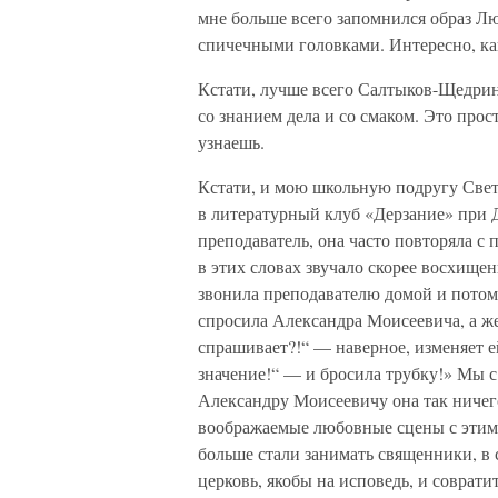
мне больше всего запомнился образ Л
спичечными головками. Интересно, как
Кстати, лучше всего Салтыков-Щедри
со знанием дела и со смаком. Это прос
узнаешь.
Кстати, и мою школьную подругу Свет
в литературный клуб «Дерзание» при 
преподаватель, она часто повторяла 
в этих словах звучало скорее восхище
звонила преподавателю домой и потом 
спросила Александра Моисеевича, а же
спрашивает?!“ — наверное, изменяет ей
значение!“ — и бросила трубку!» Мы с
Александру Моисеевичу она так ничего
воображаемые любовные сцены с этим 
больше стали занимать священники, в 
церковь, якобы на исповедь, и соврати