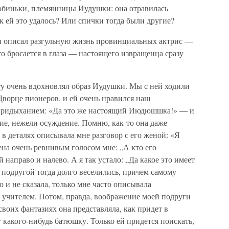
юбиньки, племянницы Иудушки: она отравилась
 ей это удалось? Или спички тогда были другие?
н описал разгульную жизнь провинциальных актрис —
то бросается в глаза — настоящего извращенца сразу
у очень вдохновлял образ Иудушки. Мы с ней ходили
Дворце пионеров, и ей очень нравился наш
с придыханием: «Да это же настоящий Июдюшшка!» — и
ние, нежели осуждение. Помню, как-то она даже
в деталях описывала мне разговор с его женой: «Я
на очень ревнивым голосом мне: „А кто его
 направо и налево. А я так устало: „Да какое это имеет
 подругой тогда долго веселились, причем самому
 и не сказала, только мне часто описывала
учителем. Потом, правда, воображение моей подруги
своих фантазиях она представляла, как придет в
т какого-нибудь батюшку. Только ей придется поискать,