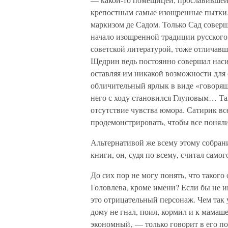
крепостным самые изощренные пытки.
маркизом де Садом. Только Сад совер
начало изощренной традиции русского
советской литературой, тоже отличавш
Щедрин ведь постоянно совершал насил
оставляя им никакой возможности для 
обличительный ярлык в виде «говорящ
него с ходу становился Глуповым… Та
отсутствие чувства юмора. Сатирик все
продемонстрировать, чтобы все поня
Альтернативой же всему этому собран
книги, он, судя по всему, считал самого
До сих пор не могу понять, что такого
Головлева, кроме имени? Если бы не им
это отрицательный персонаж. Чем так
дому не гнал, поил, кормил и к мамаше
экономный, — только говорит в его по