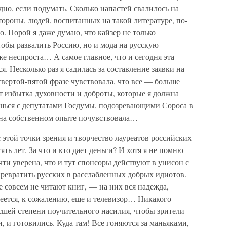
идно, если подумать. Сколько напастей свалилось на
стороны, людей, воспитанных на такой литературе, по-
о. Порой я даже думаю, что кайзер не только
обы развалить Россию, но и мода на русскую
же неспроста… А самое главное, что и сегодня эта
я. Несколько раз я садилась за составление заявки на
етвертой-пятой фразе чувствовала, что все — больше
от избытка духовности и доброты, которые я должна
шься с депутатами Госдумы, подозревающими Сороса в
 на собственном опыте почувствовала…
 этой точки зрения и творчество лауреатов российских
ть лет. За что и кто дает деньги? И хотя я не помню
ти уверена, что и тут спонсоры действуют в унисон с
превратить русских в расслабленных добрых идиотов.
е совсем не читают книг, — на них вся надежда,
еется, к сожалению, еще и телевизор… Никакого
сшей степени поучительного насилия, чтобы зрители
, и готовились. Куда там! Все гоняются за маньяками,