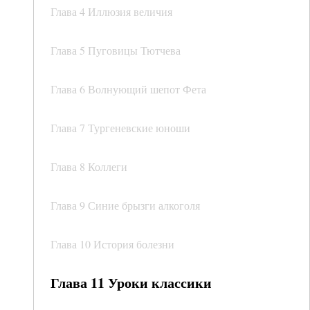
Глава 4 Иллюзия величия
Глава 5 Пуговицы Тютчева
Глава 6 Волнующий шепот Фета
Глава 7 Тургеневские юноши
Глава 8 Коллеги
Глава 9 Синие брызги алкоголя
Глава 10 История болезни
Глава 11 Уроки классики