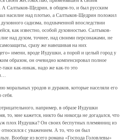
 А Салтыков-Щедрин, в общем-то, и был русским
шал насилие над плотью, а Салтыков-Щедрин положил
 духовного садизма, подхваченной впоследствии
ейся, как известно, особой духовностью. Салтыков-
ие над духом, точнее, над своими персонажами, не
самозащиты, сразу же навешивая на них
его» имени, вроде Иудушки, а порой и целый город у
ким образом, он очевидно компенсировал полное
-таки как-никак, надо же как-то это
ли…
ию моральных уродов и дураков, которые населяли его
 себя.
 отрицательного, например, в образе Иудушки
я, то, мне кажется, никто бы никогда не догадался, что
 уж плох Иудушка? Он своих беспутных племянниц из
 относился с уважением. А то, что он был
льзу. Вообще из всего романа «Господа Головлевы»