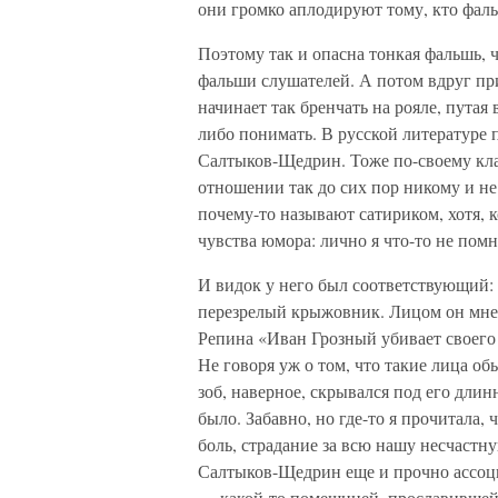
они громко аплодируют тому, кто фал
Поэтому так и опасна тонкая фальшь, 
фальши слушателей. А потом вдруг пр
начинает так бренчать на рояле, путая 
либо понимать. В русской литературе
Салтыков-Щедрин. Тоже по-своему клас
отношении так до сих пор никому и не
почему-то называют сатириком, хотя, 
чувства юмора: лично я что-то не помн
И видок у него был соответствующий
перезрелый крыжовник. Лицом он мне 
Репина «Иван Грозный убивает своего
Не говоря уж о том, что такие лица о
зоб, наверное, скрывался под его длин
было. Забавно, но где-то я прочитала, 
боль, страдание за всю нашу несчастн
Салтыков-Щедрин еще и прочно ассоци
— какой-то помещицей, прославившей