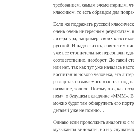
требованием, самым элементарным, что
классиком, то есть образцом для под
Если же подражать русской классическ
очень-очень интересным результатам, 
литература, например, своих классиков 
русской. И надо сказать, советским пи
уже все отрицательные персонажи одн
соответственно, наоборот. До такой с
или нет, так как тут уже началась наст
воспитания нового человека, эта литер
разгар так называемого «застоя» под н
название, точное. Потому что, как поз
нем», о будущем вкладчике «МММ». Есл
можно будет там обнаружить его портре
деталей уже не помню…
Однако если продолжить аналогию с му
музыканты виноваты, но и у слушателе