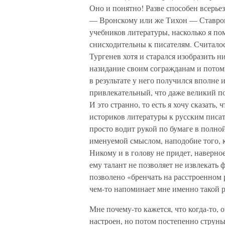
Оно и понятно! Разве способен всерь
— Вронскому или же Тихон — Ставрог
учебников литературы, насколько я по
снисходительны к писателям. Считало
Тургенев хотя и старался изобразить 
назидание своим согражданам и потомк
в результате у него получился вполне
привлекательный, что даже великий по
И это странно, то есть я хочу сказать,
историков литературы к русским писат
просто водит рукой по бумаге в полной
именуемой смыслом, наподобие того, к
Никому и в голову не придет, наверное
ему талант не позволяет не извлекать
позволено «бренчать на расстроенном р
чем-то напоминает мне именно такой 
Мне почему-то кажется, что когда-то, о
настроен, но потом постепенно струны