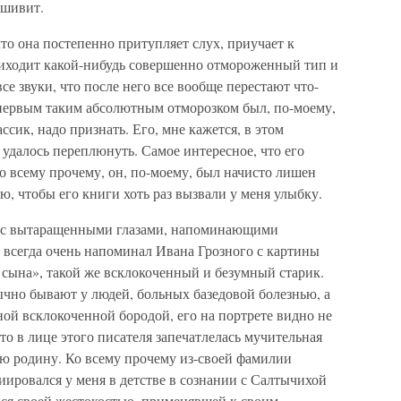
ьшивит.
что она постепенно притупляет слух, приучает к
иходит какой-нибудь совершенно отмороженный тип и
все звуки, что после него все вообще перестают что-
 первым таким абсолютным отморозком был, по-моему,
сик, надо признать. Его, мне кажется, в этом
 удалось переплюнуть. Самое интересное, что его
ко всему прочему, он, по-моему, был начисто лишен
ю, чтобы его книги хоть раз вызвали у меня улыбку.
: с вытаращенными глазами, напоминающими
всегда очень напоминал Ивана Грозного с картины
 сына», такой же всклокоченный и безумный старик.
бычно бывают у людей, больных базедовой болезнью, а
ной всклокоченной бородой, его на портрете видно не
что в лице этого писателя запечатлелась мучительная
ую родину. Ко всему прочему из-своей фамилии
ировался у меня в детстве в сознании с Салтычихой
ся своей жестокостью, применявшей к своим