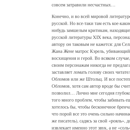
совсем затравили несчастных…
Конечно, и во всей мировой литератур
русской. Но все-таки там есть кое-как
нибудь замшелым критикам, находящи
русской литературы XIX века, персон
автору он таковым не кажется: для Сели
Жана Жене матрос Кэрель, убивающий
восхищения и герой. Во всяком случа
своим персонажам никогда не предлаг
заставляет ломать голову своих читате
Обломов или же Штольц. И все постепе
Обломов, хотя сам автор вроде бы счит
позволил… Лично мне сегодня глубоко 
того много проблем, чтобы забивать е
хотелось бы, чтобы бесконечное бренч
что порой все это очень сильно начина
же писатель), садясь за свой «рояль», 
извлекает именно этот звук, а не «со