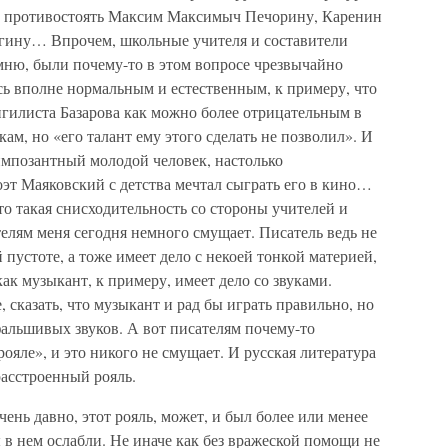
ез противостоять Максим Максимыч Печорину, Каренин
ину… Впрочем, школьные учителя и составители
мню, были почему-то в этом вопросе чрезвычайно
сь вполне нормальным и естественным, к примеру, что
нигилиста Базарова как можно более отрицательным в
ам, но «его талант ему этого сделать не позволил». И
 импозантный молодой человек, настолько
эт Маяковский с детства мечтал сыграть его в кино…
 что такая снисходительность со стороны учителей и
елям меня сегодня немного смущает. Писатель ведь не
 пустоте, а тоже имеет дело с некоей тонкой материей,
ак музыкант, к примеру, имеет дело со звуками.
, сказать, что музыкант и рад бы играть правильно, но
 фальшивых звуков. А вот писателям почему-то
ояле», и это никого не смущает. И русская литература
расстроенный рояль.
чень давно, этот рояль, может, и был более или менее
 в нем ослабли. Не иначе как без вражеской помощи не