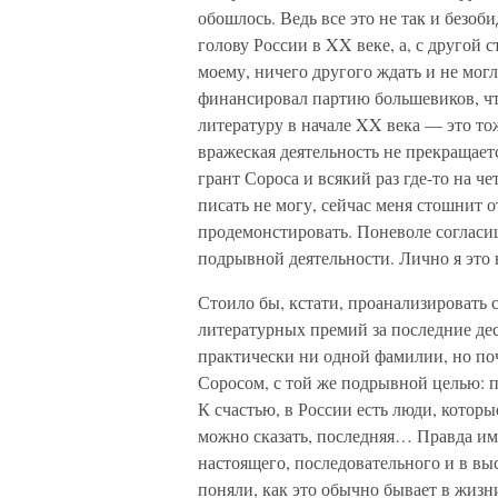
обошлось. Ведь все это не так и безоб
голову России в XX веке, а, с другой 
моему, ничего другого ждать и не могл
финансировал партию большевиков, чт
литературу в начале XX века — это то
вражеская деятельность не прекращаетс
грант Сороса и всякий раз где-то на ч
писать не могу, сейчас меня стошнит 
продемонстировать. Поневоле согласи
подрывной деятельности. Лично я это
Стоило бы, кстати, проанализировать с
литературных премий за последние деся
практически ни одной фамилии, но поч
Соросом, с той же подрывной целью: 
К счастью, в России есть люди, которы
можно сказать, последняя… Правда им
настоящего, последовательного и в вы
поняли, как это обычно бывает в жизни