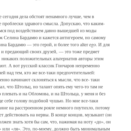
е сегодня дела обстоят ненамного лучше, чем в
ие проблески здравого смысла. Допускаю, что каким-
мся под воздействием давно вышедшей из моды
аж Селина Бардамю и кажется антигероем, но самому
на Бардамю — это герой, и более того alter ego. И для
 и предающий своих друзей, — это тоже предмет
е, никаких положительных альтернатив авторы этим
ают. А вот русский классик Гончаров непременно
лей над тем, кто же все-таки предпочтительней:
нно начинают склоняться к мысли, что все- таки
ал, что Штольц, но талант опять ему чего-то там не
плевать и на Обломова, и на Штольца, у меня и без
ще себе голову подобной чушью. Но мне все-таки
ание на расстроенном рояле немного поутихло, потому
ет действовать на нервы. В конце концов, музыкант (он
должен знать хотя бы сам, что, нажимая на ноту «до», он
ль» или «ля». Это, по-моему, должно быть минимальным