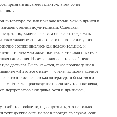
бы признать писателя талантом, а тем более
ражания…
ой литературе, то, как показало время, можно прийти к
в высшей степени поучительным. Советская
не дала, но, кажется, во всем старалась подражать
сателям талант очень много чего не позволил: у них
означно воспринимались как положительные, и
тепени, что неважно даже, понимали это сами писатели
оящая какофония. И самое главное, что своей цели,
атура достигла. Было, кажется, такое произведение в
азванием «И это все о нем» — очень, по-моему удачное
днее выяснилось, советская литература и была «вся о
и сейчас это произведение прочитать, то, наверняка,
т, портрет этого вкладчика, хотя я, признаюсь,
зыкой, то вообще-то, надо признать, что не только
й тоже должно быть не все в порядке со слухом, если