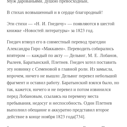
Муж дарованьями, душою превосходный,
В стихах возвышенный и в сердце благородный!
Эти стихи — «Н. И. Гнедичу» — появляются в шестой
книжке «Новостей литературы» за 1823 год.
Гнедич втянул его в совместный перевод трагедии
Александра Гиро «Маккавеи». Переводить собирались
впятером — каждый по акту — Дельвиг, М. Е. Лобанов,
Рылеев, Баратынский, Плетнев. Гнедич хотел поставить
эту новинку с Семеновой в главной роли. Из замысла,
впрочем, ничего не вышло: Дельвиг перевел небольшой
фрагмент и оставил работу. Баратынский взялся было, но
так, кажется, ничего и не перевел и потом извинился
перед Лобановым, ссылаясь на перемену места
пребывания, недосуг и неспособность. Один Плетнев
выполнил обещание и аккуратно представил второе
действие в конце ноября 1823 года[734].