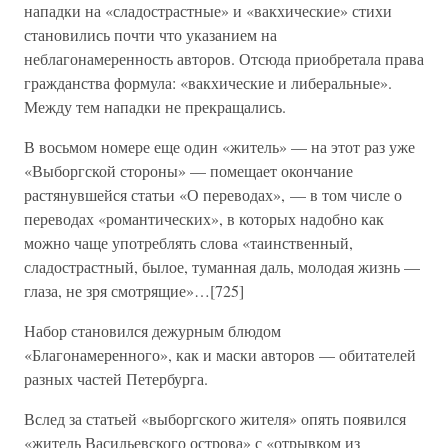
нападки на «сладострастные» и «вакхические» стихи
становились почти что указанием на
неблагонамеренность авторов. Отсюда приобретала права
гражданства формула: «вакхические и либеральные».
Между тем нападки не прекращались.
В восьмом номере еще один «житель» — на этот раз уже
«Выборгской стороны» — помещает окончание
растянувшейся статьи «О переводах», — в том числе о
переводах «романтических», в которых надобно как
можно чаще употреблять слова «таинственный,
сладострастный, былое, туманная даль, молодая жизнь —
глаза, не зря смотрящие»…[725]
Набор становился дежурным блюдом
«Благонамеренного», как и маски авторов — обитателей
разных частей Петербурга.
Вслед за статьей «выборгского жителя» опять появился
«житель Васильевского острова» с «отрывком из