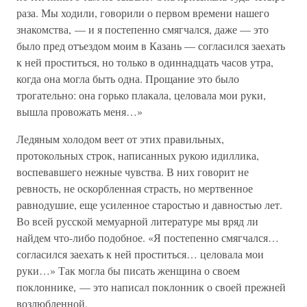
раза. Мы ходили, говорили о первом времени нашего
знакомства, — и я постепенно смягчался, даже — это
было пред отъездом моим в Казань — согласился заехать
к ней проститься, но только в одиннадцать часов утра,
когда она могла быть одна. Прощание это было
трогательно: она горько плакала, целовала мои руки,
вышла провожать меня…»
Ледяным холодом веет от этих правильных,
протокольных строк, написанных рукою идиллика,
воспевавшего нежные чувства. В них говорит не
ревность, не оскорбленная страсть, но мертвенное
равнодушие, еще усиленное старостью и давностью лет.
Во всей русской мемуарной литературе мы вряд ли
найдем что-либо подобное. «Я постепенно смягчался…
согласился заехать к ней проститься… целовала мои
руки…» Так могла бы писать женщина о своем
поклоннике, — это написал поклонник о своей прежней
возлюбленной.