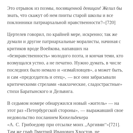
Это отрывок из поэмы,
посвященной девицам
! Желал бы
знать, что скажут об нем пииты старой школы и все
поклонники патриархальной нравственности?››[720]
Цертелев говорил, по крайней мере, искренно; так же
думали и другие патриархальные моралисты, начиная с
критиков вроде Воейкова, напавших на
«безнравственность» молодого поэта, и кончая теми, кто
возмущался устно, а не печатно. Нужно думать, в числе
последних было немало и «измайловцев», а может быть,
и сам «председатель и отец», — все они забрасывали
критическими стрелами «вакхические, сладострастные»
стихи Баратынского и Дельвига.
В седьмом номере обнаружился новый «житель» — на
этот раз «Петербургской стороны», — выражавший свое
недовольство посланием Кюхельбекера
«А. С. Грибоедову при отсылке моих „Аргивян“»[721].
Там же граф Дмитрий Иванович Хвостов, не