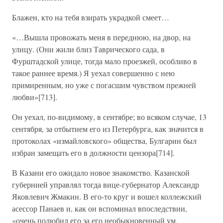
Блажен, кто на тебя взирать украдкой смеет…
«…Вышла провожать меня в переднюю, на двор, на
улицу. (Они жили близ Таврического сада, в
Фурштадской улице, тогда мало проезжей, особливо в
такое раннее время.) Я уехал совершенно с нею
примиренным, но уже с погасшим чувством прежней
любви»[713].
Он уехал, по-видимому, в сентябре; во всяком случае, 13
сентября, за отбытием его из Петербурга, как значится в
протоколах «измайловского» общества, Булгарин был
избран замещать его в должности цензора[714].
В Казани его ожидало новое знакомство. Казанской
губернией управлял тогда вице-губернатор Александр
Яковлевич Жмакин. В его-то круг и вошел коллежский
асессор Панаев и, как он вспоминал впоследствии,
«очень полюбил его за его необыкновенный ум,