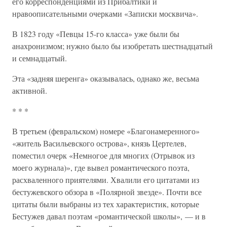
его корреспонденциями из Прибалтики и
нравоописательными очерками «Записки москвича».
В 1823 году «Певцы 15-го класса» уже были бы
анахронизмом; нужно было бы изобретать шестнадцатый
и семнадцатый.
Эта «задняя шеренга» оказывалась, однако же, весьма
активной.
* * *
В третьем (февральском) номере «Благонамеренного»
«житель Васильевского острова», князь Цертелев,
поместил очерк «Немногое для многих (Отрывок из
моего журнала)», где вывел романтического поэта,
расхваленного приятелями. Хвалили его цитатами из
бестужевского обзора в «Полярной звезде». Почти все
цитаты были выбраны из тех характеристик, которые
Бестужев давал поэтам «романтической школы», — и в