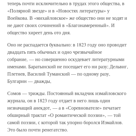
теперь почти исключительно в трудах этого общества, в
«Полярной звезде» и в «Новостях литературы» у
Воейкова. В «михайловское» же общество они не ходят и
не дают своих сочинений в «Благонамеренный». И
общество хиреет день ото дня.
Оно не распадается буквально: в 1823 году оно проводит
двадцать пять обычных и одно чрезвычайное
собрание, — но совершенно оскудевает литературными
именами. Баратынский не посещает его ни разу; Дельвиг,
Плетнев, Василий Туманский — по одному разу,
Булгарин — дважды,
Сомов — трижды. Постоянный вкладчик измайловского
журнала, он в 1823 году отдает в него лишь один
незначащий анекдот, — а в «Соревнователе» печатает
обширный трактат «О романтической поэзии», — той
самой поэзии, с которой так упорно боролся Измайлов.
Это было почти ренегатство.