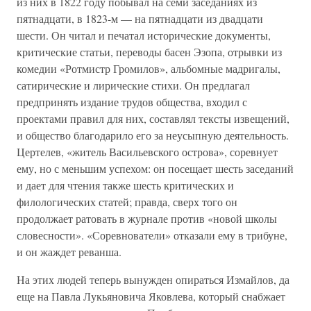
из них в 1822 году побывал на семи заседаниях из
пятнадцати, в 1823-м — на пятнадцати из двадцати
шести. Он читал и печатал исторические документы,
критические статьи, переводы басен Эзопа, отрывки из
комедии «Ротмистр Громилов», альбомные мадригалы,
сатирические и лирические стихи. Он предлагал
предпринять издание трудов общества, входил с
проектами правил для них, составлял тексты извещений,
и общество благодарило его за неусыпную деятельность.
Цертелев, «житель Васильевского острова», соревнует
ему, но с меньшим успехом: он посещает шесть заседаний
и дает для чтения также шесть критических и
филологических статей; правда, сверх того он
продолжает ратовать в журнале против «новой школы
словесности». «Соревнователи» отказали ему в трибуне,
и он жаждет реванша.
На этих людей теперь вынужден опираться Измайлов, да
еще на Павла Лукьяновича Яковлева, который снабжает