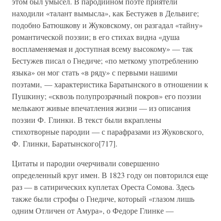
этом был умысел. В пародийном поэте приятели
находили «талант вымысла», как Бестужев в Дельвиге;
подобно Батюшкову и Жуковскому, он разгадал «тайну»
романтической поэзии; в его стихах видна «душа
воспламеняемая и доступная всему высокому» — так
Бестужев писал о Гнедиче; «по меткому употреблению
языка» он мог стать «в ряду» с первыми нашими
поэтами, — характеристика Баратынского в отношении к
Пушкину; «сквозь полупрозрачный покров» его поэзии
мелькают живые впечатления жизни — из описания
поэзии Ф. Глинки. В текст были вкраплены
стихотворные пародии — с парафразами из Жуковского,
Ф. Глинки, Баратынского[717].
Цитаты и пародии очерчивали совершенно
определенный круг имен. В 1823 году он повторился еще
раз — в сатирических куплетах Ореста Сомова. Здесь
также были строфы о Гнедиче, который «глазом лишь
одним Отличен от Амура», о Федоре Глинке —