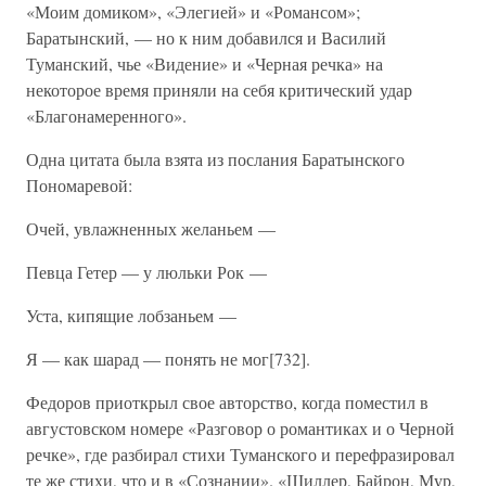
«Моим домиком», «Элегией» и «Романсом»;
Баратынский, — но к ним добавился и Василий
Туманский, чье «Видение» и «Черная речка» на
некоторое время приняли на себя критический удар
«Благонамеренного».
Одна цитата была взята из послания Баратынского
Пономаревой:
Очей, увлажненных желаньем —
Певца Гетер — у люльки Рок —
Уста, кипящие лобзаньем —
Я — как шарад — понять не мог[732].
Федоров приоткрыл свое авторство, когда поместил в
августовском номере «Разговор о романтиках и о Черной
речке», где разбирал стихи Туманского и перефразировал
те же стихи, что и в «Сознании». «Шиллер, Байрон, Мур,