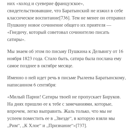
них «холод и суеверие французское»,
свидетельствовавшие, что Баратынский не изжил в себе
классическое воспитание[736]. Тем не менее он отправил
Пушкину новое сочинение общего их приятеля —
«Гнедичу, который советовал сочинителю писать
сатиры».
Мы знаем об этом по письму Пушкина к Дельвигу от 16
ноября 1823 года. Стало быть, сатира была послана ему
самое позднее в октябре месяце.
Именно о ней идет речь в письме Рылеева Баратынскому,
написанном 6 сентября:
«Милый Парни! Сатиры твоей не пропускает Бируков.
На днях пришлю ее к тебе с замечаниями, которые,
впрочем, легко выправить. Жаль только, что мы не
успеем поместить ее в „Звезде“, в которую взяли мы
„Рим“, „К Хлое“ и „Признание“»[737].