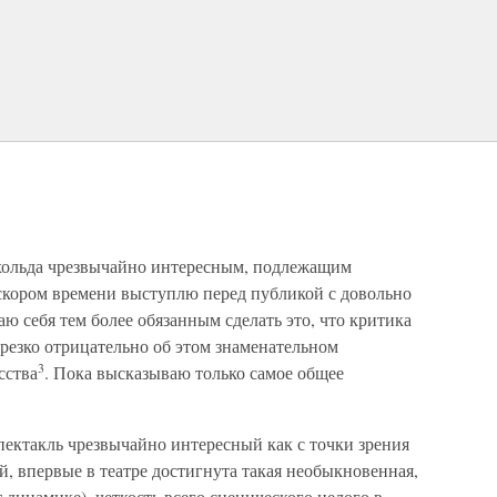
хольда чрезвычайно интересным, подлежащим
 скором времени выступлю перед публикой с довольно
таю себя тем более обязанным сделать это, что критика
 резко отрицательно об этом знаменательном
3
сства
. Пока высказываю только самое общее
ектакль чрезвычайно интересный как с точки зрения
й, впервые в театре достигнута такая необыкновенная,
т динамике), четкость всего сценического целого в