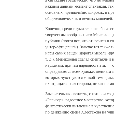
каждый данный момент спектакля, так 
основных, чрезвычайно широких в пред
общечеловеческих и вечных мишеней.
Конечно, среди изумительного богатс
творческим воображением Мейерхольда
публики (почти все, что относится к г
унтер-офицершей). Замечается также н
игры самих вещей (дорогая мебель, фр
т. д.), Мейерхольд сделал спектакль 
нарядным, причем нарядность эта, — са
оправдывается всем художественным за
которых чувствуются живой темперамен
их отрицательная сторона, никак не м
Замечательная свежесть, с которой со
«Ревизор», радостное мастерство, кото
фантастически витающие в чувственн
по движению сцена Хлестакова на ули