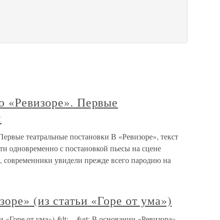
о «Ревизоре». Первые
и
Первые театральные постановки В «Ревизоре», текст
ти одновременно с постановкой пьесы на сцене
е, современники увидели прежде всего пародию на
оре» (из статьи «Горе от ума»)
ьи «Горе от ума») &lt;…&gt; В основании «Ревизора»