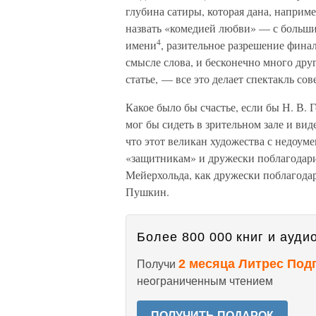
глубина сатиры, которая дана, наприм
назвать «комедией любви» — с больши
4
имени
, разительное разрешение фина
смысле слова, и бесконечно много друг
статье, — все это делает спектакль со
Какое было бы счастье, если бы Н. В. Г
мог бы сидеть в зрительном зале и ви
что этот великан художества с недоум
«защитникам» и дружески поблагодари
Мейерхольда, как дружески поблагода
Пушкин.
Более 800 000 книг и аудио
2 месяца Литрес Под
Получи
неограниченным чтением
ПОЛУЧИТЬ ПОДАРОК