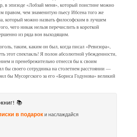
ер, в эпизоде «Лобзай меня», который поистине можно
м правом, чем знаменитую пьесу Ибсена того же
ла, который можно назвать философским в лучшем
ого, чего никак нельзя перечислить в короткой
вершенно из ряда вон выходящим.
оголь, таким, каким он был, когда писал «Ревизора»,
деть этот спектакль! Я полон абсолютной убежденности,
ением и пренебрежительно отнесся бы к своим
л бы своего сотрудника на столетнем расстоянии —
рил бы Мусоргского за его «Бориса Годунова» великий
книг! 📚
писки в подарок
и наслаждайся