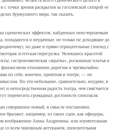
и с точки зрения раскрытия за гоголевской сатирой ее
елах буржуазного мира, так сказать,
тва сценических эффектов, найденных неисчерпаемым
, попадаются и неудачные, не только не доходящие до
ородничему), но даже и прямо отрицательные (эпизод с
екоторая эстетская перегрузка. Увлекшись красотой
укты, гастрономическая «жратва», роскошные платья и
и в финансовом отношении дорогим и чрезвычайно
ма по себе, конечно, приятная в театре, — не
мыслом. Но эти небольшие, сравнительно, неудачи, в
т и непосредственная радость театра, чем смягчается
огут перевесить громадных достоинств спектакля.
здан совершенно новый, в смысле постановки,
рое брызжет, например, из таких сцен, как офицеры,
ом воображении Анны Андреевны, или изумительная
це со всем чиновным антуражем, пронзительная