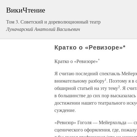
ВикиЧтение
Том 3. Советский и дореволюционный театр
Луначарский Анатолий Васильевич
Кратко о «Ревизоре»*
*
Кратко о «Ревизоре»
Я считаю последний спектакль Мейер
1
внимательному разбору
. Поэтому я в
2
обширной статьей на эту тему
. Я счи
в большинстве до сих пор высказалась
достижении нашего театрального иску
суждение.
«Ревизор» Гоголя — Мейерхольда — сп
сценического оформления, где, пожалу
я бы сказал графическая (что не мешае