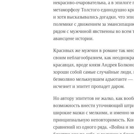
некрасиво-очаровательна, а в эпилоге 
метаморфозу Толстого единодушно кри
и хотя высказывались догадки, что эп
полемике с движением за эмансипацию
рядом с мужчиной явственны во всем
авансцене истории.
Красивых же мужчин в романе так мно
своим неблагообразием, как неоднокра
красавцах, вроде князя Андрея Болкон
хороши собой самые случайные люди, 
безмолвно мелькнувшем адъютанте — «
исчезнет и эпитет пропадет даром.
Но автору эпитетов не жалко, как воо
возможность внести уточняющий штрих
широкие мазки с мелкими, и именно ме
принципиальную неповторимость. Коне
сравнений из одного ряда, «Война и м
блестящ сам по себе, и включен в бле