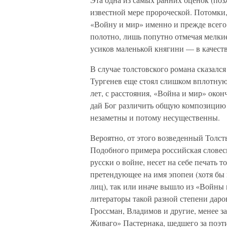
известной мере пророческой. Потомки,
«Войну и мир» именно и прежде всего
полотно, лишь попутно отмечая мелки
усиков маленькой княгини — в качест
В случае толстовского романа сказал
Тургенев еще стоял слишком вплотную
лет, с расстояния, «Война и мир» око
дай Бог различить общую композицию
незаметны и потому несущественны.
Вероятно, от этого возведенный Толс
Подобного примера российская словесн
русски о войне, несет на себе печать 
претендующее на имя эпопеи (хотя бы
лиц), так или иначе вышло из «Войны 
литераторы такой разной степени дар
Гроссман, Владимов и другие, менее 
Живаго» Пастернака, шедшего за поэт