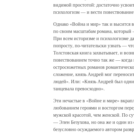
видимой простотой: достаточно усвои
психологизм — и вести повествование
Однако «Война и мир» так и высится 
по своим масштабам романа, который 
При всем историзме и психологизме да
попросту, по-читательски узнать — что
Толстовская книга захватывает, и воз
повествованием точно так же — когда 
остросюжетных романов романтическог
сложение, князь Андрей мог переноси
людей». Или: «Князь Андрей был одни
танцевала превосходно».
Эти нечастые в «Войне и мире» вкрапл
любованием героями и восторгом пере
мужской красотой, чем женской. По сут
— Элен Безухова, но она же и один и
безусловно осуждаемого автором развр