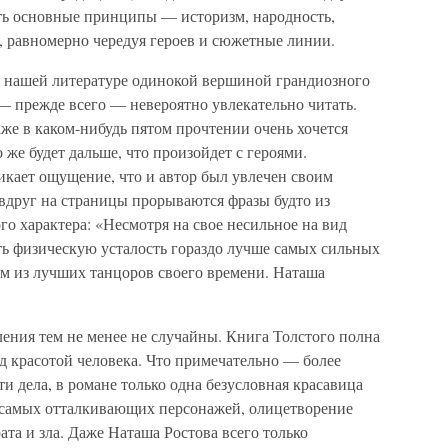
ть основные принципы — историзм, народность,
, равномерно чередуя героев и сюжетные линии.
в нашей литературе одинокой вершиной грандиозного
— прежде всего — невероятно увлекательно читать.
же в каком-нибудь пятом прочтении очень хочется
 же будет дальше, что произойдет с героями.
никает ощущение, что и автор был увлечен своим
вдруг на страницы прорываются фразы будто из
о характера: «Несмотря на свое несильное на вид
ть физическую усталость гораздо лучше самых сильных
м из лучших танцоров своего времени. Наташа
ения тем не менее не случайны. Книга Толстого полна
д красотой человека. Что примечательно — более
и дела, в романе только одна безусловная красавица
з самых отталкивающих персонажей, олицетворение
ата и зла. Даже Наташа Ростова всего только