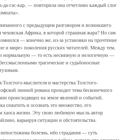
-да-гас-кар, — повторила она отчетливо каждый слог
комнаты».
 связанного с предыдущим разговором и возникшего
 чеховская Африка, в которой страшная жара? Но сам
помнился — конечно же, из-за установки на прочтение
не и мире» поколения русских читателей. Между тем,
ти нормальную — то есть несвязную и нелогичную —
 обессмысленными трагические и судьбоносные
утузовым.
 Толстого-мыслителя и мастерства Толстого-
софской линией романа проходит тема бесконечного
чин происходящих на земле явлений и событий,
а охватить и осознать это множество, его
м хаоса жизни. Эту свою любимую мысль автор
ойливо, варьируя ситуации и обстоятельства.
непостижима болезнь, ибо страдания — суть
епредсказуемы сражения и войны, потому что слишком