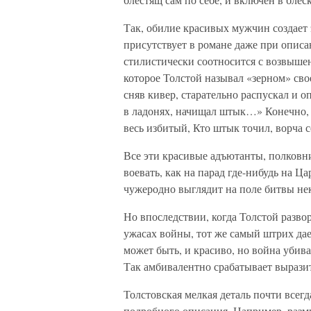
Так, обилие красивых мужчин создает
присутствует в романе даже при опис
стилистически соотносится с возвыш
которое Толстой называл «зерном» сво
сняв кивер, старательно распускал и о
в ладонях, начищал штык…» Конечно, 
весь избитый, Кто штык точил, ворча
Все эти красивые адъютанты, полковн
воевать, как на парад где-нибудь на Ц
чужеродно выглядит на поле битвы не
Но впоследствии, когда Толстой разво
ужасах войны, тот же самый штрих да
может быть, и красиво, но война убив
Так амбивалентно срабатывает выразит
Толстовская мелкая деталь почти всегд
подробного описания. Например, разм