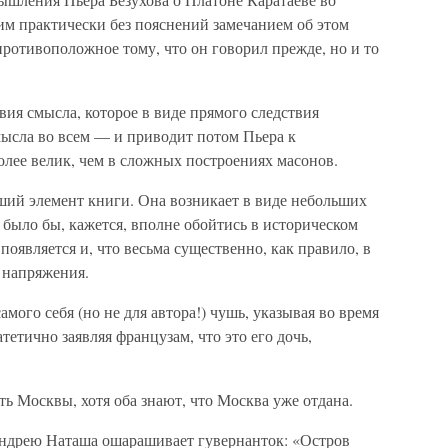
м практически без пояснений замечанием об этом
противоположное тому, что он говорил прежде, но и то
вия смысла, которое в виде прямого следствия
мысла во всем — и приводит потом Пьера к
олее велик, чем в сложных построениях масонов.
ий элемент книги. Она возникает в виде небольших
 было бы, кажется, вполне обойтись в историческом
оявляется и, что весьма существенно, как правило, в
 напряжения.
мого себя (но не для автора!) чушь, указывая во время
етично заявляя французам, что это его дочь,
ть Москвы, хотя оба знают, что Москва уже отдана.
Андрею Наташа ошарашивает гувернанток: «Остров