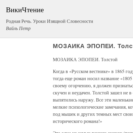
ВикиЧтение
Родная Речь. Уроки Изящной Словесности
Вайль Петр
МОЗАИКА ЭПОПЕИ. Толс
МОЗАИКА ЭПОПЕИ. Толстой
Когда в «Русском вестнике» в 1865 го
тогда еще роман носил название «180
своему огорчению, я должен признатьс
скучен и неудачен. Толстой зашел не в
выпятились наружу. Все эти маленьки
мелкие психологические замечания, ко
под мышек и других темных мест своих
исторического романа!»
Эта одна из самых ранних оценок (поз