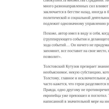
много разнонаправленных сил влияют н
заключается в бегстве назад, иногда в
политической и социальной деятельност
подлежит однозначному управлению р
Похоже, автор имел в виду и себя, ког
(группирующего события и делающего 
хода событий… Он ничего не придумае
запомнит, все поставит на свое место
позволит».
Толстовский Кутузов презирает знание
необъяснимое, некую субстанцию, кото
Толстому, главное и исключительное д
часто кажется, что герои разделяются
Правда, одно другому не противоречи
европейца уже превзошел и поглотил. 
написанной в значительной мере на ин