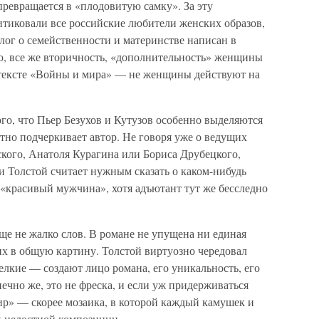
превращается в «плодовитую самку». За эту
тиковали все российские любители женских образов,
илог о семейственности и материнстве написан в
, все же вторичность, «дополнительность» женщины
 тексте «Войны и мира» — не женщины действуют на
го, что Пьер Безухов и Кутузов особенно выделяются
тно подчеркивает автор. Не говоря уже о ведущих
ского, Анатоля Курагина или Бориса Друбецкого,
и Толстой считает нужным сказать о каком-нибудь
красивый мужчина», хотя адъютант тут же бесследно
бще не жалко слов. В романе не упущена ни единая
 в общую картину. Толстой виртуозно чередовал
лкие — создают лицо романа, его уникальность, его
чно же, это не фреска, и если уж придерживаться
ир» — скорее мозаика, в которой каждый камушек и
ск целостной композиции.