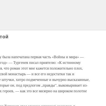
той
ду была напечатана первая часть «Войны и мира» —
5 год» — Тургенев писал приятелю: «К истинному
я, что роман этот мне кажется положительно плох,
 свой монастырь — и все его недостатки так и
е штучки, хитро подмеченные и вычурно высказанные,
торые он, под предлогом „правды“, выковыривает из-
 героев, — как это все мизерно на широком полотне
же Тургенев свое мнение изменил) оказалась в