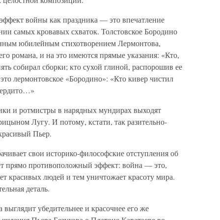
 эффект войны как праздника — это впечатление
ании самых кровавых схваток. Толстовское Бородино
енным юбилейным стихотворением Лермонтова,
его романа, и на это имеются прямые указания: «Кто,
пять собирал сборки; кто сухой глиной, распорошив ее
это лермонтовское «Бородино»: «Кто кивер чистил
 сердито…»
ики и ротмистры в нарядных мундирах выходят
арицыном Лугу. И потому, кстати, так разительно-
красивый Пьер.
рачивает свои историко-философские отступления об
ет прямо противоположный эффект: война — это,
ает красивых людей и тем уничтожает красоту мира.
ельная деталь.
а выглядит убедительнее и красочнее его же
ышления Пьера Безухова о Платоне Каратаеве во