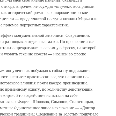
 отнюдь, впрочем, не осуждая «штучек», восприняли
 как исторический роман, как широкое эпическое
е детали — вроде тяжелой поступи княжны Марьи или
ве приемов портретных характеристик.
ся эффект монументальной живописи. Современник
 и разглядывал отдельные мазки. По прошествии же
нчательно превратилась в огромную фреску, на которой
 и уловить течение сюжета — нюансы во фреске
тым монумент так побуждал к соблазну подражания.
ость не знает: практически все, что написано по-
толстовского влияния; почти каждое произведение,
 по временному охвату, по количеству действующих
и мира». Это воздействие испытали на себе
ования как Фадеев, Шолохов, Симонов, Солженицын,
заметные (единственное явное исключение — «Доктор
ической традицией.) Следование за Толстым подкупало