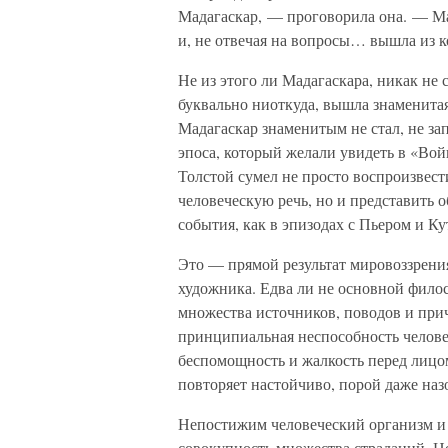
Мадагаскар, — проговорила она. — Ма
и, не отвечая на вопросы… вышла из 
Не из этого ли Мадагаскара, никак не
буквально ниоткуда, вышла знаменитая
Мадагаскар знаменитым не стал, не за
эпоса, который желали увидеть в «Вой
Толстой сумел не просто воспроизвес
человеческую речь, но и представить
события, как в эпизодах с Пьером и К
Это — прямой результат мировоззрения
художника. Едва ли не основной фило
множества источников, поводов и при
принципиальная неспособность человек
беспомощность и жалкость перед лицо
повторяет настойчиво, порой даже наз
Непостижим человеческий организм и 
совокупность множества страданий. Н