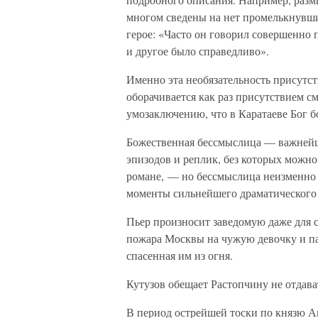
многом сведены на нет промелькнувши
герое: «Часто он говорил совершенно 
и другое было справедливо».
Именно эта необязательность присутст
оборачивается как раз присутствием с
умозаключению, что в Каратаеве Бог б
Божественная бессмыслица — важнейш
эпизодов и реплик, без которых можно
романе, — но бессмыслица неизменно п
моменты сильнейшего драматического
Пьер произносит заведомую даже для са
пожара Москвы на чужую девочку и пат
спасенная им из огня.
Кутузов обещает Растопчину не отдава
В период острейшей тоски по князю 