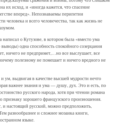
а их исход, и «иногда кажется, что спасение
 бегстве вперед». Непознаваемы перипетии
и человека и всего человечества, так как жизнь не
азумом.
да написал о Кутузове, в котором была «вместо ума
выводы) одна способность спокойного созерцания
т, ничего не предпримет,…но все выслушает, все
, ничему полезному не помешает и ничего вредного не
 и ум, выдвигая в качестве высшей мудрости нечто
рая важнее знания и ума — душу, дух. Это и есть, по
остоинство русского народа, хотя при чтении романа
 по признаку хорошего французского произношения.
т, и настоящий русский, можно предположить,
Тем разнообразнее и сложнее мозаика книги,
остранном языке.