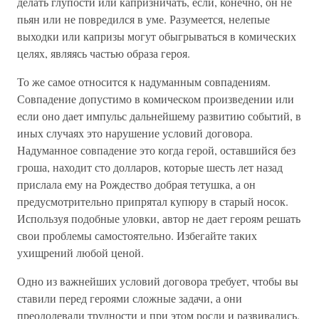
делать глупости или капризничать, если, конечно, он не
пьян или не повредился в уме. Разумеется, нелепые
выходки или капризы могут обыгрываться в комических
целях, являясь частью образа героя.
То же самое относится к надуманным совпадениям.
Совпадение допустимо в комическом произведении или
если оно дает импульс дальнейшему развитию событий, в
иных случаях это нарушение условий договора.
Надуманное совпадение это когда герой, оставшийся без
гроша, находит сто долларов, которые шесть лет назад
прислала ему на Рождество добрая тетушка, а он
предусмотрительно припрятал купюру в старый носок.
Используя подобные уловки, автор не дает героям решать
свои проблемы самостоятельно. Избегайте таких
ухищрений любой ценой.
Одно из важнейших условий договора требует, чтобы вы
ставили перед героями сложные задачи, а они
преодолевали трудности и при этом росли и развивались.