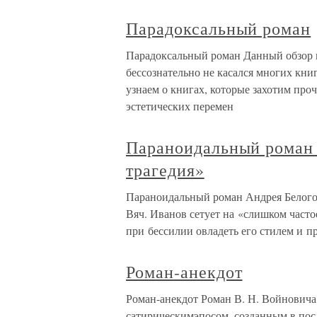
Парадоксальный роман
Парадоксальный роман Данный обзор 
бессознательно не касался многих кн
узнаем о книгах, которые захотим про
эстетических перемен
Параноидальный роман 
трагедия»
Параноидальный роман Андрея Белого 
Вяч. Иванов сетует на «слишком част
при бессилии овладеть его стилем и п
Роман-анекдот
Роман-анекдот Роман В. Н. Войновича
сатирическимэпосом, созданным в посл