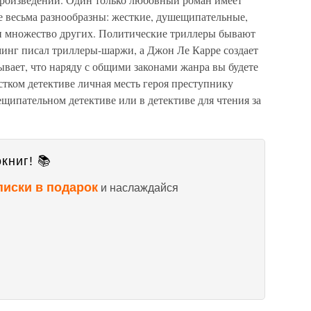
е весьма разнообразны: жесткие, душещипательные,
я и множество других. Политические триллеры бывают
инг писал триллеры-шаржи, а Джон Ле Карре создает
ывает, что наряду с общими законами жанра вы будете
стком детективе личная месть героя преступнику
щипательном детективе или в детективе для чтения за
книг! 📚
писки в подарок
и наслаждайся