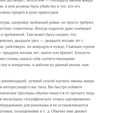
н, в нем должны быть убийство и тот, кто его
должны предать в руки правосудия.
атуры, например любовный роман, не просто требуют
есткие стереотипы. Иногда издатели даже снабжают
и требований. Там может быть сказано, что
девушку двадцати трех — двадцати восьми лет с
и, работящую, но живущую в нужде. Главным героем
 тридцати восьми лет, шатен или брюнет. Близость
они готовы связать себя соответствующими
стки и конкретны, и работая на данный рынок, вам
м рекомендаций, лучший способ изучить законы жанра
ов интересующего вас типа. Вы быстро поймете
шпионские триллеры обычно пишутся от третьего лица.
 в нескольких географических точках одновременно.
оборудование для шпионажа и не останавливаются
котиков, похищениями и т. д. Обычно ими движет