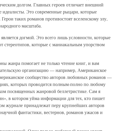
тическим долгом. Главных героев отличает внешний
е идеалисты. Это современные рыцари, которые
 Герои таких романов противостоят вселенскому злу,
народного масштаба.
е является догмой. Это всего лишь условности, которые
т стереотипов, которые с маниакальным упорством
оны жанра помогает не только чтение книг, и вам
исательскую организацию — например, Американское
Американское сообщество авторов любовных романов —
нциях, которых проводится полным-полно по любому
иком посвященных жанровой беллетристике. Сам я
», в котором уйма информации для тех, кто пишет
том журнале принадлежат перу крупнейших авторов
 научной фантастики, вестернов, романов ужасов и
роизведений. Один только любовный роман имеет