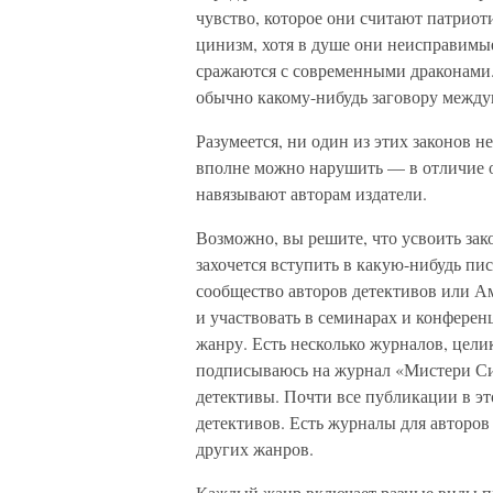
чувство, которое они считают патрио
цинизм, хотя в душе они неисправимы
сражаются с современными драконами.
обычно какому-нибудь заговору между
Разумеется, ни один из этих законов н
вполне можно нарушить — в отличие о
навязывают авторам издатели.
Возможно, вы решите, что усвоить зак
захочется вступить в какую-нибудь п
сообщество авторов детективов или 
и участвовать в семинарах и конфере
жанру. Есть несколько журналов, цел
подписываюсь на журнал «Мистери Син
детективы. Почти все публикации в э
детективов. Есть журналы для авторов
других жанров.
Каждый жанр включает разные виды п