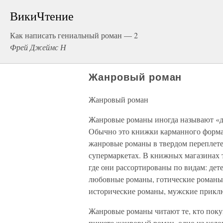
ВикиЧтение
Как написать гениальный роман — 2
Фрей Джеймс Н
Жанровый роман
Жанровый роман
Жанровые романы иногда называют «д
Обычно это книжки карманного формат
жанровые романы в твердом переплете)
супермаркетах. В книжных магазинах 
где они рассортированы по видам: дет
любовные романы, готические романы,
исторические романы, мужские приклю
Жанровые романы читают те, кто покуп
пишете жанровый роман, одно из усло