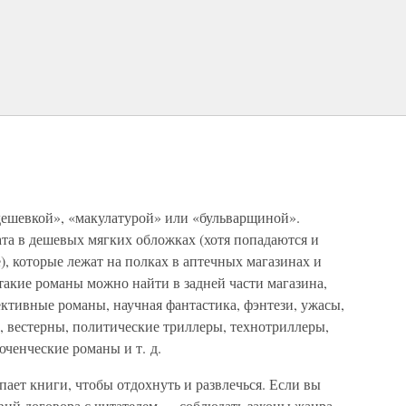
ешевкой», «макулатурой» или «бульварщиной».
а в дешевых мягких обложках (хотя попадаются и
, которые лежат на полках в аптечных магазинах и
такие романы можно найти в задней части магазина,
ективные романы, научная фантастика, фэнтези, ужасы,
 вестерны, политические триллеры, технотриллеры,
ченческие романы и т. д.
ает книги, чтобы отдохнуть и развлечься. Если вы
вий договора с читателем — соблюдать законы жанра.