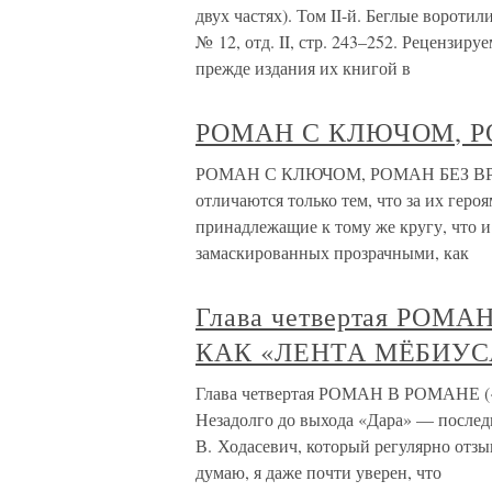
двух частях). Том II-й. Беглые воротил
№ 12, отд. II, стр. 243–252. Рецензир
прежде издания их книгой в
РОМАН С КЛЮЧОМ, Р
РОМАН С КЛЮЧОМ, РОМАН БЕЗ ВРАН
отличаются только тем, что за их гер
принадлежащие к тому же кругу, что и
замаскированных прозрачными, как
Глава четвертая РОМ
КАК «ЛЕНТА МЁБИУС
Глава четвертая РОМАН В РОМАНЕ
Незадолго до выхода «Дара» — послед
В. Ходасевич, который регулярно отзы
думаю, я даже почти уверен, что