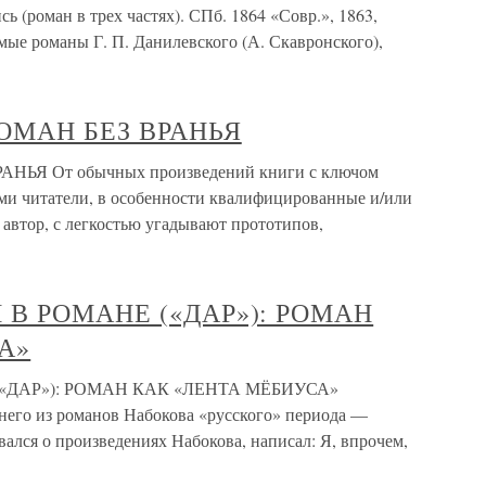
ись (роман в трех частях). СПб. 1864 «Совр.», 1863,
уемые романы Г. П. Данилевского (А. Скавронского),
ОМАН БЕЗ ВРАНЬЯ
ЬЯ От обычных произведений книги с ключом
оями читатели, в особенности квалифицированные и/или
 автор, с легкостью угадывают прототипов,
АН В РОМАНЕ («ДАР»): РОМАН
А»
 («ДАР»): РОМАН КАК «ЛЕНТА МЁБИУСА»
него из романов Набокова «русского» периода —
вался о произведениях Набокова, написал: Я, впрочем,