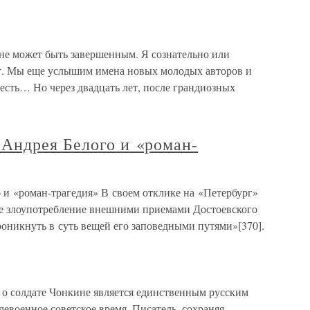
не может быть завершенным. Я сознательно или
иг. Мы еще услышим имена новых молодых авторов и
честь… Но через двадцать лет, после грандиозных
Андрея Белого и «роман-
и «роман-трагедия» В своем отклике на «Петербург»
ое злоупотребление внешними приемами Достоевского
роникнуть в суть вещей его заповедными путями»[370].
 о солдате Чонкине является единственным русским
евоенное советское время. Писатель, сохраняя