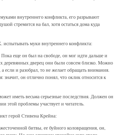
ся муками внутреннего конфликта, его разрывают
ушой стремится на бал, хотя остаться дома куда
К. испытывать муки внутреннего конфликта:
. Пока еще он был на свободе, он мог идти дальше и
ых деревянных дверец они были совсем близко. Можно
, а если и разобрал, то не желает обращать внимания.
я: значит, он отлично понял, что оклик относится к
может иметь весьма серьезные последствия. Должен он
нии этой проблемы участвует и читатель.
икт герой Стивена Крейна:
ожесточенной битвы, ее буйного коловращения, он,
мую гущу, Но они слишком спокойно шли среди