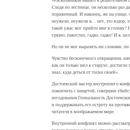
Сходя по лестнице, он несколько раз д
пораженный. И наконец, же на улице, о
неужели, неужели я… нет, это вздор, 
такой ужас мог прийти мне в голову? Н
грязно, пакостно, гадко, гадко! И я, це
Но он не мог выразить ни словами, пи
Чувство бесконечного отвращения, нач
как он только шел к старухе, достигло 
знал, куда деться от тоски своей».
Достоевский мастер внутреннего конф
покончить с нищетой, совершив убийств
негодования Гениальность Достоевско
и поддерживать его остроту на протяж
читателя в воображаемом мире.
Внутренний конфликт можно рассматри
голоса разума и голоса страсти, или 