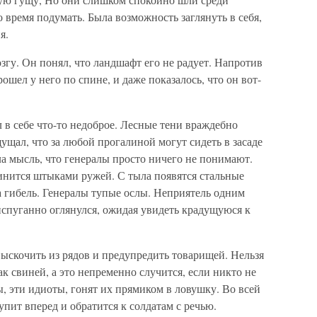
время подумать. Была возможность заглянуть в себя,
я.
згу. Он понял, что ландшафт его не радует. Напротив
ошел у него по спине, и даже показалось, что он вот-
в себе что-то недоброе. Лесные тени враждебно
щал, что за любой прогалиной могут сидеть в засаде
а мысль, что генералы просто ничего не понимают.
тинится штыками ружей. С тыла появятся стальные
а гибель. Генералы тупые ослы. Неприятель одним
спуганно оглянулся, ожидая увидеть крадущуюся к
ыскочить из рядов и предупредить товарищей. Нельзя
ак свиней, а это непременно случится, если никто не
ы, эти идиоты, гонят их прямиком в ловушку. Во всей
пит вперед и обратится к солдатам с речью.