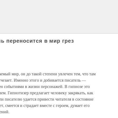
ь переносится в мир грез
емый мир, он до такой степени увлечен тем, что там
счезает. Именно этого и добивается писатель —
ен событиями в жизни персонажей. В гипнозе это
м. Гипнотизер предлагает человеку закрякать, как
сли писателю удается привести читателя в состояние
, смеется и страдает вместе с героем, думает его
ений.