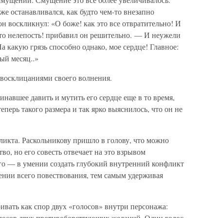
аже останавливался, как будто чем-то внезапно
н воскликнул: «О боже! как это все отвратительно! И
это нелепость! прибавил он решительно. — И неужели
а какую грязь способно однако, мое сердце! Главное:
лый месяц..»
 восклицаниями своего волнения.
инавшее давить и мутить его сердце еще в то время,
теперь такого размера и так ярко выяснилось, что он не
ликта. Раскольникову пришло в голову, что можно
о, но его совесть отвечает на это взрывом
го — в умении создать глубокий внутренний конфликт
ении всего повествования, тем самым удерживая
вать как спор двух «голосов» внутри персонажа:
голосов двух противоборствующих желаний. Один голос