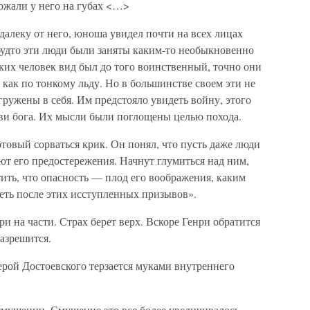
ожали у него на губах <…>
алеку от него, юноша увидел почти на всех лицах
будто эти люди были заняты каким-то необыкновенно
ких человек вид был до того воинственный, точно они
 как по тонкому льду. Но в большинстве своем эти не
ружены в себя. Им предстояло увидеть войну, этого
рови бога. Их мысли были поглощены целью похода.
товый сорваться крик. Он понял, что пусть даже люди
еют его предостережения. Начнут глумиться над ним,
тить, что опасность — плод его воображения, каким
еть после этих исступленных призывов».
и на части. Страх берет верх. Вскоре Генри обратится
разрешится.
ерой Достоевского терзается муками внутреннего
мущении. Смущение это все более увеличивалось.