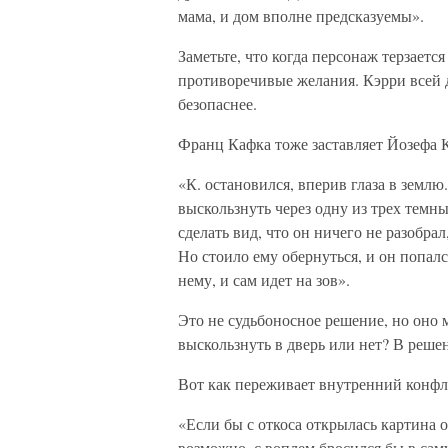
мама, и дом вполне предсказуемы».
Заметьте, что когда персонаж терзает
противоречивые желания. Кэрри всей д
безопаснее.
Франц Кафка тоже заставляет Йозефа 
«К. остановился, вперив глаза в землю
выскользнуть через одну из трех темн
сделать вид, что он ничего не разобрал
Но стоило ему обернуться, и он попалс
нему, и сам идет на зов».
Это не судьбоносное решение, но оно 
выскользнуть в дверь или нет? В реше
Вот как переживает внутренний конфл
«Если бы с откоса открылась картина 
возможно, с воплем бросился бы в са