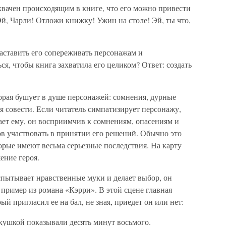
хвачен происходящим в книге, что его можно привести
Эй, Чарли! Отложи книжку! Ужин на столе! Эй, ты что,
заставить его сопереживать персонажам и
ся, чтобы книга захватила его целиком? Ответ: создать
орая бушует в душе персонажей: сомнения, дурные
я совести. Если читатель симпатизирует персонажу,
ает ему, он восприимчив к сомнениям, опасениям и
ов участвовать в принятии его решений. Обычно это
орые имеют весьма серьезные последствия. На карту
ение героя.
спытывает нравственные муки и делает выбор, он
пример из романа «Кэрри». В этой сцене главная
ый пригласил ее на бал, не зная, приедет он или нет:
укушкой показывали десять минут восьмого.