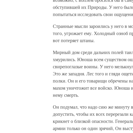
обступившей их Природы. У него было 
попытаться исследовать свои ощущени
Странные мысли зароились у него в мо
того, угрожает ему. Холодный озноб пр
вот потеряет штаны.
Мирный дом среди дальних полей таил 
хмурились. Юноша всем существом ощу
свирепоглазые воины. У него мелькнул
Это же западня. Лес того и гляди още
полки. Он и его товарищи обречены н
махом уничтожит все войско. Юноша и
нему смерть.
Он подумал, что надо сию же минуту в
допустить, чтобы их всех перерезали к
крикнет о близкой опасности. Генерал
армии только он один зрячий, Он высту