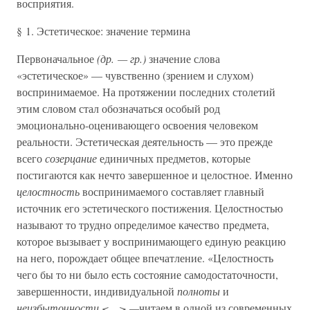
восприятия.
§ 1. Эстетическое: значение термина
Первоначальное
(др. — гр.)
значение слова
«эстетическое» — чувственно (зрением и слухом)
воспринимаемое. На протяжении последних столетий
этим словом стал обозначаться особый род
эмоционально-оценивающего освоения человеком
реальности. Эстетическая деятельность — это прежде
всего
созерцание
единичных предметов, которые
постигаются как нечто завершенное и целостное. Именно
целостность
воспринимаемого составляет главный
источник его эстетического постижения. Целостностью
называют то трудно определимое качество предмета,
которое вызывает у воспринимающего единую реакцию
на него, порождает общее впечатление. «Целостность
чего бы то ни было есть состояние самодостаточности,
завершенности, индивидуальной
полноты
и
неизбыточности <…> —
читаем в одной из современных