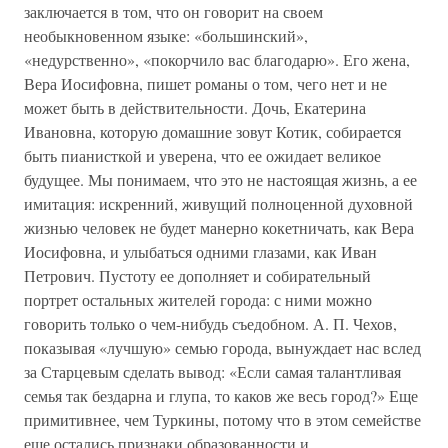
заключается в том, что он говорит на своем
необыкновенном языке: «большинский»,
«недурственно», «покорчило вас благодарю». Его жена,
Вера Иосифовна, пишет романы о том, чего нет и не
может быть в действительности. Дочь, Екатерина
Ивановна, которую домашние зовут Котик, собирается
быть пианисткой и уверена, что ее ожидает великое
будущее. Мы понимаем, что это не настоящая жизнь, а ее
имитация: искренний, живущий полноценной духовной
жизнью человек не будет манерно кокетничать, как Вера
Иосифовна, и улыбаться одними глазами, как Иван
Петрович. Пустоту ее дополняет и собирательный
портрет остальных жителей города: с ними можно
говорить только о чем-нибудь съедобном. А. П. Чехов,
показывая «лучшую» семью города, вынуждает нас вслед
за Старцевым сделать вывод: «Если самая талантливая
семья так бездарна и глупа, то каков же весь город?» Еще
примитивнее, чем Туркины, потому что в этом семействе
еще остались признаки образованности и