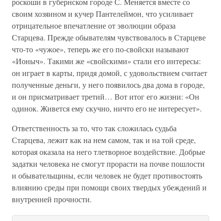
роскоши в губернском городе С. Меняется вместе со
своим хозяином и кучер Пантелеймон, что усиливает
отрицательное впечатление от эволюции образа
Старцева. Прежде обывателям чувствовалось в Старцеве
что-то «чужое», теперь же его по-свойски называют
«Ионыч». Такими же «свойскими» стали его интересы:
он играет в карты, придя домой, с удовольствием считает
полученные деньги, у него появилось два дома в городе,
и он присматривает третий… Вот итог его жизни: «Он
одинок. Живется ему скучно, ничто его не интересует».
Ответственность за то, что так сложилась судьба
Старцева, лежит как на нем самом, так и на той среде,
которая оказала на него тлетворное воздействие. Добрые
задатки человека не смогут прорасти на почве пошлости
и обывательщины, если человек не будет противостоять
влиянию среды при помощи своих твердых убеждений и
внутренней прочности.