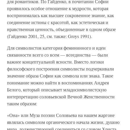
для романтиков. По Гайденко, в почитании Софии
проявилось особое отношение к мудрости, которая
воспринималась как высшее сокровенное знание, как
соединение истины с красотой, как эстетическая и
нравственная ценность, объединенные в одном образе
(Гайденко 2001, 25, см. также: Groys 1991).
Для символистов категория фемининного и идеи
связанности всего со всем — всеединства — были
важнее концептуальной ясности. Вместо логики
философского построения символисты подчеркивали
значение образа Софии как символа или знака. Такое
понимание можно найти в воспоминаниях Андрея
Белого, который описывает младосимволистскую
интерпретацию соловьевской Вечной Женственности
таким образом:
«Она» или Муза поэзии Соловьева на нашем жаргоне
являлась символом органического начала жизни, душою
мира, долженствующей соединиться со словом Христа.