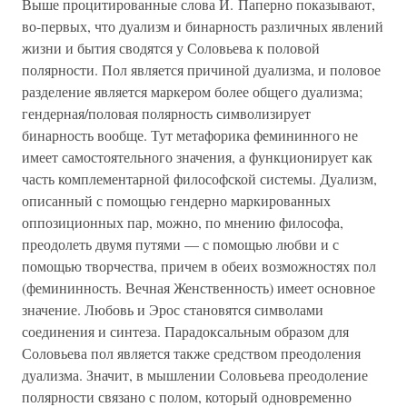
Выше процитированные слова И. Паперно показывают,
во-первых, что дуализм и бинарность различных явлений
жизни и бытия сводятся у Соловьева к половой
полярности. Пол является причиной дуализма, и половое
разделение является маркером более общего дуализма;
гендерная/половая полярность символизирует
бинарность вообще. Тут метафорика фемининного не
имеет самостоятельного значения, а функционирует как
часть комплементарной философской системы. Дуализм,
описанный с помощью гендерно маркированных
оппозиционных пар, можно, по мнению философа,
преодолеть двумя путями — с помощью любви и с
помощью творчества, причем в обеих возможностях пол
(фемининность. Вечная Женственность) имеет основное
значение. Любовь и Эрос становятся символами
соединения и синтеза. Парадоксальным образом для
Соловьева пол является также средством преодоления
дуализма. Значит, в мышлении Соловьева преодоление
полярности связано с полом, который одновременно