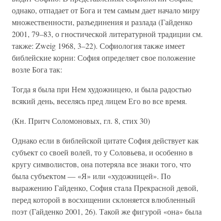
однако, отпадает от Бога и тем самым дает начало миру
множественности, разъединения и разлада (Гайденко
2001, 79–83, о гностической литературной традиции см.
также: Zweig 1968, 3–22). Софиология также имеет
библейские корни: София определяет свое положение
возле Бога так:
Тогда я была при Нем художницею, и была радостью
всякий день, веселясь пред лицем Его во все время.
(Кн. Притч Соломоновых, гл. 8, стих 30)
Однако если в библейской цитате София действует как
субъект со своей волей, то у Соловьева, и особенно в
кругу символистов, она потеряла все знаки того, что
была субъектом — «Я» или «художницей». По
выражению Гайденко, София стала Прекрасной девой,
перед которой в восхищении склоняется влюбленный
поэт (Гайденко 2001, 26). Такой же фигурой «она» была