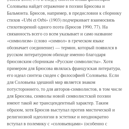
Соловьева найдет отражение в поэзии Брюсова и
Бальмонта. Брюсов, например, в предисловии к сборнику
стихов «Urbi et Orbi» (1903) подчеркивает взаимосвязь
стихотворений одного поэта (Брюсов 1990, 77). На
связанность всего со всем указывает и само название
«символизм» (слово «символ» в греческом языке
обозначает соединение) — термин, который появился в
русском литературном обиходе именно благодаря
брюсовским сборникам «Русские символисты». Хотя
примером для Брюсова являлась французская литература,
его идеал синтеза сходен с философией Соловьева. Если
для Соловьева здешний мир является знаком
потустороннего, то для авторов-символистов, в том числе
для Брюсова, символы новой символистской поэзии
имеют такой же трансцендентный характер. Таким
образом, хотя Брюсов выступал против мистической и
религиозной идеологии в эстетике и неоднократно
вступал в полемику с «соловьевцами» (особенно с