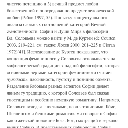
чистую потенцию и 3) вечный предмет любви
божественной и опосредованно предмет человеческой
любви (Рябов 1997, 55). Попытку концептуального
анализа сложных соотношений категорий Вечной
Женственности, Софии и Души Мира в философии
Вл. Соловьева можно найти у М. де Куртен (de Courten
2003, 219–221, см. также: Лосев 2000, 201–225 и Cioran
1972)[41]. Исследование де Куртен показывает, что
концепция фемининного у Соловьева основывается на
мифологической традиции западной философии, которая
основными чертами категории фемининного считает
чуждость
, пассивность, пустоту и позицию объекта.
Разделение Рябовым разных аспектов Софии делает
явным ту традицию, с которой Соловьев был связан:
гностицизм и особенно немецкую романтику. Например,
Соловьев вслед за гностиками, неоплатонистами, Бёме,
Шеллингом и йенскими романтиками говорит о Софии
как о женской половине Бога. Бог, смотрящий в зеркало,
видит Софию. В представлениях софиологии София,