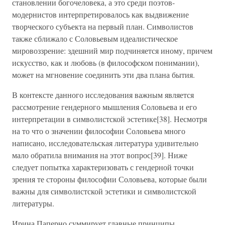
становлении богочеловека, а это среди поэтов-
модернистов интерпретировалось как выдвижение
творческого субъекта на первый план. Символистов
также сближало с Соловьевым идеалистическое
мировоззрение: здешний мир подчиняется иному, причем
искусство, как и любовь (в философском понимании),
может на мгновение соединить эти два плана бытия.
В контексте данного исследования важным является
рассмотрение гендерного мышления Соловьева и его
интерпретации в символистской эстетике[38]. Несмотря
на то что о значении философии Соловьева много
написано, исследовательская литература удивительно
мало обратила внимания на этот вопрос[39]. Ниже
следует попытка характеризовать с гендерной точки
зрения те стороны философии Соловьева, которые были
важны для символистской эстетики и символистской
литературы.
Ирина Паперно суммирует главные принципы