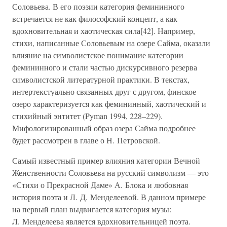
Соловьева. В его поэзии категория фемининного
встречается не как философский концепт, а как
вдохновительная и хаотическая сила[42]. Например,
стихи, написанные Соловьевым на озере Сайма, оказали
влияние на символистское понимание категории
фемининного и стали частью дискурсивного резерва
символистской литературной практики. В текстах,
интертекстуально связанных друг с другом, финское
озеро характеризуется как фемининный, хаотический и
стихийный энтитет (Pyman 1994, 228–229).
Мифологизированный образ озера Сайма подробнее
будет рассмотрен в главе о Н. Петровской.
Самый известный пример влияния категории Вечной
Женственности Соловьева на русский символизм — это
«Стихи о Прекрасной Даме» А. Блока и любовная
история поэта и Л. Д. Менделеевой. В данном примере
на первый план выдвигается категория музы:
Л. Менделеева является вдохновительницей поэта.