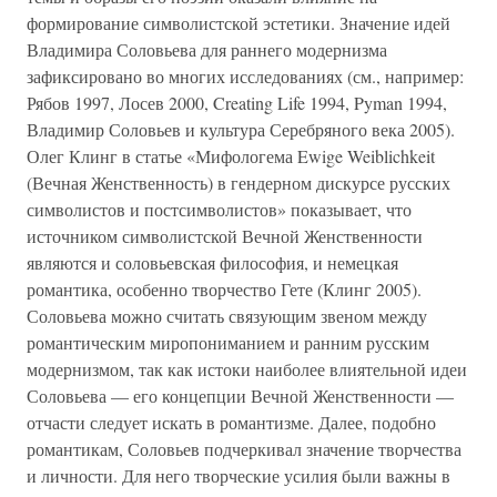
формирование символистской эстетики. Значение идей
Владимира Соловьева для раннего модернизма
зафиксировано во многих исследованиях (см., например:
Рябов 1997, Лосев 2000, Creating Life 1994, Pyman 1994,
Владимир Соловьев и культура Серебряного века 2005).
Олег Клинг в статье «Мифологема Ewige Weiblichkeit
(Вечная Женственность) в гендерном дискурсе русских
символистов и постсимволистов» показывает, что
источником символистской Вечной Женственности
являются и соловьевская философия, и немецкая
романтика, особенно творчество Гете (Клинг 2005).
Соловьева можно считать связующим звеном между
романтическим миропониманием и ранним русским
модернизмом, так как истоки наиболее влиятельной идеи
Соловьева — его концепции Вечной Женственности —
отчасти следует искать в романтизме. Далее, подобно
романтикам, Соловьев подчеркивал значение творчества
и личности. Для него творческие усилия были важны в